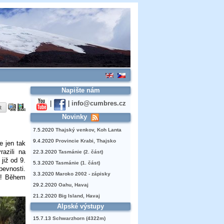
Napište nám
|
|
info@cumbres.cz
Novinky
7.5.2020
Thajský venkov, Koh Lanta
9.4.2020
Provincie Krabi, Thajsko
e jen tak
azili na
22.3.2020
Tasmánie (2. část)
již od 9.
5.3.2020
Tasmánie (1. část)
pevnosti.
3.3.2020
Maroko 2002 - zápisky
da! Během
29.2.2020
Oahu, Havaj
21.2.2020
Big Island, Havaj
Alpské výstupy
15.7.13
Schwarzhorn (4322m)