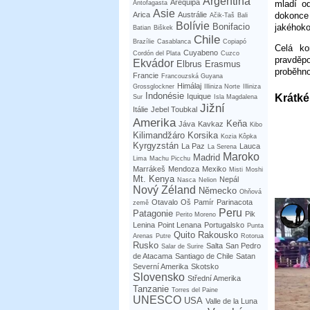
Argentina
Arequipa
mladí o
Antofagasta
Asie
dokonce
Arica
Austrálie
Ačik-Taš
Bali
Bolívie
Bonifacio
jakéhoko
Batian
Biškek
Chile
Brazílie
Casablanca
Copiapó
Celá ko
Cuyabeno
Cordón del Plata
Cuzco
pravděpo
Ekvádor
Elbrus
Erasmus
proběhno
Francie
Francouzská Guyana
Himálaj
Grossglockner
Illiniza Norte
Illiniza
Indonésie
Krátké
Iquique
Sur
Isla Magdalena
Jižní
Itálie
Jebel Toubkal
Amerika
Keňa
Jáva
Kavkaz
Kibo
Kilimandžáro
Korsika
Kozia Kôpka
Kyrgyzstán
La Paz
Lauca
La Serena
Maroko
Madrid
Lima
Machu Picchu
Marrákeš
Mendoza
Mexiko
Misti
Moshi
Mt. Kenya
Nepál
Nasca
Nelion
Nový Zéland
Německo
Ohňová
Otavalo
Oš
Pamír
Parinacota
země
Peru
Patagonie
Pik
Perito Moreno
Lenina
Point Lenana
Portugalsko
Punta
Quito
Rakousko
Arenas
Putre
Rotorua
Rusko
Salta
San Pedro
Salar de Surire
de Atacama
Santiago de Chile
Satan
Severní Amerika
Skotsko
Slovensko
Střední Amerika
Tanzanie
Torres del Paine
UNESCO
USA
Valle de la Luna