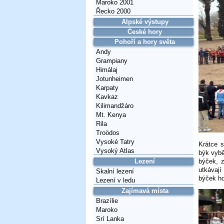
Maroko 2001
Řecko 2000
Alpské výstupy
České hory
Pohoří a hory světa
Andy
Grampiany
Himálaj
Jotunheimen
Karpaty
Kavkaz
Kilimandžáro
Mt. Kenya
Rila
Troödos
Vysoké Tatry
Krátce s
Vysoký Atlas
býk vybě
Lezení
býček, 
utkávají
Skalní lezení
býček ho
Lezení v ledu
Zajímavá místa
Brazílie
Maroko
Srí Lanka