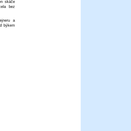
en skáče
cela bez
ejneru a
řed býkem