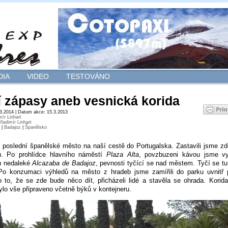
DIA
VIDEO
TESTOVÁNO
 zápasy aneb vesnická korida
.3.2014 | Datum akce: 15.3.2013
mír Linhart
Vladimír Linhart
|
Badajoz
|
Španělsko
 poslední španělské město na naší cestě do Portugalska. Zastavili jsme zd
u. Po prohlídce hlavního náměstí
Plaza Alta
, povzbuzeni kávou jsme vyr
u nedaleké
Alcazaba de Badajoz
, pevnosti tyčící se nad městem. Tyčí se tu 
 Po konzumaci výhledů na město z hradeb jsme zamířili do parku uvnitř 
 to, že se zde bude něco dít, přicházeli lidé a stavěla se ohrada. Kori
ylo vše připraveno včetně býků v kontejneru.