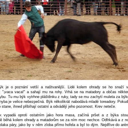
ýk je o poznání vetší a naštvanější. Lidé kolem ohrady se ho snaží vy
í: "¡vaca vaca!" a sahají mu na rohy. Vrhá se na matadory a občas někte
ybu. Tu mu býk vytrhne pláštěnku z ruky, tady se mu zachytí muleta za býk
yba je velice nebezpečná. Býk několikrát nabodává mladé toreadory. Poku
 stane, ihned přibíhají ostatní a odvádějí jeho pozornost. Krev neteče.
ýk vypadá oproti ostatním jako hora masa, začíná pršet a z býka stou
ně běhá kolem ohrady a matadorům se za ním moc nechce. Odfrkává a z n
blaka páry, jako by v něm zloba přímo hořela a byl to dým. Nejdříve do arén