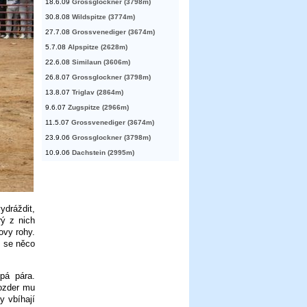
18.6.09
Grossglockner (3798m)
30.8.08
Wildspitze (3774m)
27.7.08
Grossvenediger (3674m)
5.7.08
Alpspitze (2628m)
22.6.08
Similaun (3606m)
26.8.07
Grossglockner (3798m)
13.8.07
Triglav (2864m)
9.6.07
Zugspitze (2966m)
11.5.07
Grossvenediger (3674m)
23.9.06
Grossglockner (3798m)
10.9.06
Dachstein (2995m)
dráždit,
rý z nich
ovy rohy.
d se něco
pá pára.
ozder mu
y vbíhají