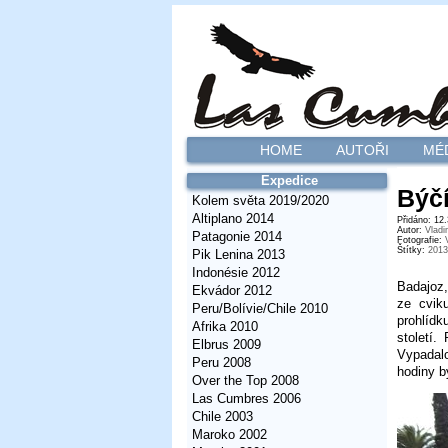
HOME
AUTOŘI
MÉ
Expedice
Býčí
Kolem světa 2019/2020
Altiplano 2014
Přidáno: 12
Autor:
Vladi
Patagonie 2014
Fotografie:
Štítky:
2013
Pik Lenina 2013
Indonésie 2012
Badajoz,
Ekvádor 2012
ze cvik
Peru/Bolívie/Chile 2010
prohlídk
Afrika 2010
století.
Elbrus 2009
Vypadalo
Peru 2008
hodiny b
Over the Top 2008
Las Cumbres 2006
Chile 2003
Maroko 2002