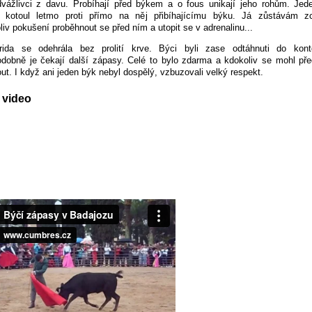
dvážlivci z davu. Probíhají před býkem a o fous unikají jeho rohům. Jed
 kotoul letmo proti přímo na něj přibíhajícímu býku. Já zůstávám z
liv pokušení proběhnout se před ním a utopit se v adrenalinu...
rida se odehrála bez prolití krve. Býci byli zase odtáhnuti do kont
dobně je čekají další zápasy. Celé to bylo zdarma a kdokoliv se mohl p
ut. I když ani jeden býk nebyl dospělý, vzbuzovali velký respekt.
 video