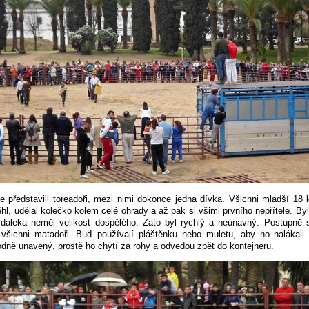
e představili toreadoři, mezi nimi dokonce jedna dívka. Všichni mladší 18 l
hl, udělal kolečko kolem celé ohrady a až pak si všiml prvního nepřítele. Byl
zdaleka neměl velikost dospělého. Zato byl rychlý a neúnavný. Postupně 
 všichni matadoři. Buď používají pláštěnku nebo muletu, aby ho nalákali
dně unavený, prostě ho chytí za rohy a odvedou zpět do kontejneru.