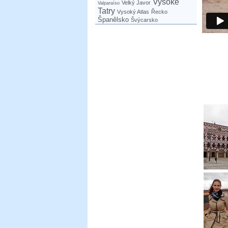
Vysoké
Velký Javor
Valparaíso
Tatry
Vysoký Atlas
Řecko
Španělsko
Švýcarsko