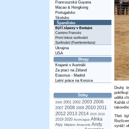
Francouzská Guyana
Macao & Hongkong
Portugalsko
Skotsko
Španělsko
Býčí zápasy v Badajoz
Camino Francés
První lekce surfování
Surfování (Fuerteventura)
Ukrajina
USA
Blogy
Krajané v Austrálii
Za prací na Zéland
Erasmus - Madrid
Letní práce na Korsice
Druhý b
pokřikuj
Štítky
udělá ch
2003
2006
2001
2002
Každá ch
2000
2010
takového
2008
2011
2007
2009
2012
2013
2014
2015
2016
Třetí b
Afrika
2019
2020
Aconcagua
Rozlíce
Andy
Alpy
Altiplano
Amazonie
vyráží o