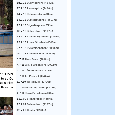
15.7.13
Ludwigshöhe (4342m)
15.7.13
Parrotspitze (4436m)
14.7.13
Dufourspitze (4635m)
14.7.13
Zumsteinspitze (4563m)
13.7.13
Signalkuppe (4554m)
13.7.13
Balmenhorn (4167m)
12.7.13
Vincent Pyramide (4215m)
12.7.13
Punta Giordani (4046m)
27.5.12
Pyramidenspitze (1998m)
26.5.12
Ellmauer Halt (2344m)
6.7.11
Mont Blanc (4810m)
4.7.11
Aig. d´Argentière (3902m)
4.7.11
Tête Blanche (3429m)
et. První
3.7.11
Le Portalet (3344m)
 to spíše
11.7.10
Weisskugel (3739m)
se s ním
. Když je
6.7.10
Petite Aig. Verte (3512m)
4.7.10
Gran Paradiso (4061m)
13.7.09
Signalkuppe (4554m)
13.7.09
Balmenhorn (4167m)
12.7.09
Castor (4228m)