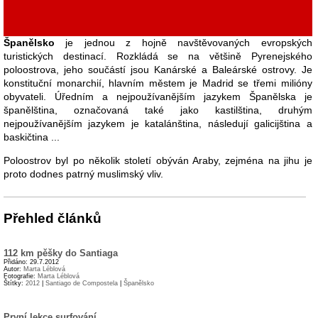
Španělsko
je jednou z hojně navštěvovaných evropských
turistických destinací. Rozkládá se na většině Pyrenejského
poloostrova, jeho součástí jsou Kanárské a Baleárské ostrovy. Je
konstituční monarchií, hlavním městem je Madrid se třemi milióny
obyvateli. Úředním a nejpoužívanějším jazykem Španělska je
španělština, označovaná také jako kastilština, druhým
nejpoužívanějším jazykem je katalánština, následují galicijština a
baskičtina ...
Poloostrov byl po několik století obýván Araby, zejména na jihu je
proto dodnes patrný muslimský vliv.
Přehled článků
112 km pěšky do Santiaga
Přidáno: 29.7.2012
Autor:
Marta Léblová
Fotografie:
Marta Léblová
Štítky:
2012
|
Santiago de Compostela
|
Španělsko
První lekce surfování