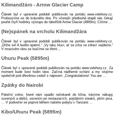
Kilimandžáro - Arrow Glacier Camp
Článek byl v upravené podobě publikován na portálu www.velehory.cz.
Probouzíme se do krásného dne. Po včerejší předlouhé etapě nás čekají
pouhé čtyři hodinky výstupu do tábořiště Arrow Glacier (4900m). Cítíme ...
(Ne)spánek na vrcholu Kilimandžára
Článek byl v upravené podobě publikován na portálu www.velehory.cz.
„Držte se! A buďte opatrní.“ „Vy taky kluci, ať se zítra ve zdraví sejdeme.“
V mrazivém ránu se loučíme se třemi ...
Uhuru Peak (5895m)
Článek byl v upravené podobě publikován na portálu www.velehory.cz. Za
moment bude šest hodin ráno. Začíná nádherné svítání a my stojíme
společně pod dřevěnou cedulí s nápisem: „Congratulations! You are ...
Zpátky do Nairobi
Páteční volno, které nám spadlo nečekaně do klína, trávíme nákupy
suvenýrů a dárků, sezením po restauracích, pojídáním steaků, pitím piva,
… V podvečer se poprvé během našeho pobytu v Tanzanii ...
Kibo/Uhuru Peak (5895m)