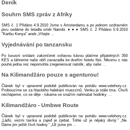
Deník
Souhrn SMS zpráv z Afriky
SMS č. 1 Přidáno 4.9.2010 Jsme v Amsterdamu a po jednom ozdravném
pivu sedáme do letadla směr Nairobi. ♦ ♦ ♦ SMS č. 2 Přidáno 5.9.2010
"Karibu Kenya" aneb „Vítejte ...
Vyjednávání po tanzansku
Po luxusní snídani zakončené voňavou kávou platíme přijatelných 350
KES a táhneme naše obří zavazadla ke dveřím hotelu Ibis. Nikomu z nás
pouhá jedna noc nepomohla zregenerovat natolik, aby naše ...
Na Kilimandžáro pouze s agenturou!
Článek byl v upravené podobě publikován na portálu www.velehory.cz.
Probouzíme se za hlasitého halekání muezzinů. Venku je stále tma. Chvíli
nechápeme, co se děje - rukama se snažím nahmatat hodinky. ...
Kilimandžáro - Umbwe Route
Článek byl v upravené podobě publikován na portálu www.velehory.cz.
„Láďo, vezmi taxíka a zajeď je zjebat. Tohle už je nějaký divný.“ „Ne.
Dáme jim ještě čtvrt hodiny.“ „Už jsme jim ...