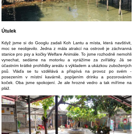
Útulek
Když jsme si do Googlu zadali Koh Lantu a místa, která navštívit,
moc se neobjevilo. Jedna z mála atrakcí na ostrově je záchranná
stanice pro psy a kočky Welfare Animále. To jsme rozhodně nemohli
vynechat, sedáme na motorku a vyrážíme za zvířátky. Já se
účastním krátké prohlídky areálu s výkladem a ukázkou zubožených
psů. Vláďa se tu vzdělává a přispívá na provoz po svém -
posezením v místní kavárně, popíjením drinku a pozorováním
koček. Oba jsme spokojení. Je ale hrozné vedro a tak míříme na
pláž.