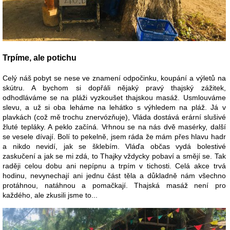
Trpíme, ale potichu
Celý náš pobyt se nese ve znamení odpočinku, koupání a výletů na
skútru. A bychom si dopřáli nějaký pravý thajský zážitek,
odhodláváme se na pláži vyzkoušet thajskou masáž. Usmlouváme
slevu, a už si oba leháme na lehátko s výhledem na pláž. Já v
plavkách (což mě trochu znervózňuje), Vláda dostává erární slušivé
žluté tepláky. A peklo začíná. Vrhnou se na nás dvě masérky, další
se vesele dívají. Bolí to pekelně, jsem ráda že mám přes hlavu hadr
a nikdo nevidí, jak se šklebím. Vláďa občas vydá bolestivé
zaskučení a jak se mi zdá, to Thajky vždycky pobaví a smějí se. Tak
raději celou dobu ani nepípnu a trpím v tichosti. Celá akce trvá
hodinu, nevynechají ani jednu část těla a důkladně nám všechno
protáhnou, natáhnou a pomačkají. Thajská masáž není pro
každého, ale zkusili jsme to...