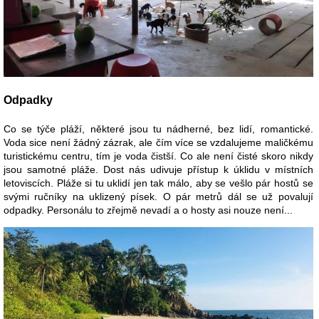
Odpadky
Co se týče pláží, některé jsou tu nádherné, bez lidí, romantické.
Voda sice není žádný zázrak, ale čím více se vzdalujeme maličkému
turistickému centru, tím je voda čistší. Co ale není čisté skoro nikdy
jsou samotné pláže. Dost nás udivuje přístup k úklidu v místních
letoviscích. Pláže si tu uklidí jen tak málo, aby se vešlo pár hostů se
svými ručníky na uklizený písek. O pár metrů dál se už povalují
odpadky. Personálu to zřejmě nevadí a o hosty asi nouze není...