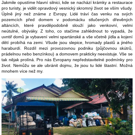
Jakmile opustíme hlavní silnici, kde se nachází krámky a restaurace
pro turisty, je vidět opravdový vesnický skromný život se vším všudy.
Úplně jiný než známe z Evropy. Lidé tráví čas venku na svých
pozemcích před domem v podomácku stlučených dřevěných
altáncích, které pravděpodobně slouží jako venkovní, velmi
neútulné, obýváky. Z toho, co stačíme zahlédnout to vypadá, že
uvntiř domů je vybavení velmi spartánské a vše včetně jídla a kojení
dětí probíhá na zemi. Všude jsou slepice, hromady plastů a jiného
haraburdí. Rozdíl mezi provozovnou podniku (půjčovnou skútrů,
prádelnou nebo benzínkou) a domovem prakticky neexistuje. Vše se
tak nějak prolíná. Pro nás Evropany nepředstavitelné podmínky pro
život. Nemůžu se ale ubránit dojmu, že jsou tu lidé štastní. Možná
mnohem více než my.