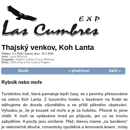
Thajský venkov, Koh Lanta
Přidáno: 5.5.2020 | Datum akce: 16.2.2020
Autor:
Lucie Mičková
Fotografie:
Vladimír Linhart
|
Lucie Mičková
Štítky:
2020
|
Asie
|
Koh Lanta
|
Thajsko
Deník
« předchozí
další »
Rybník nebo moře
Turistickou lodí, která pamatuje lepší časy, se z pevniny přesouváme
na ostrov Koh Lanta. Z luxusního hotelu s bazénem na Krabi se
stěhujeme do docela ošuntělého a ne příliš pěkného ubytování.
Výhodou je, že je kousek od moře a je za hubičku. Přesně to jsme
chtěli. K moři se vydáváme hned po příjezdu, jen co se trochu
zabydlíme. A pocity jsou smíšené. Pláž, kterou máme „za barákem“
je nekonečně dlouhá, romanticky opuštěná a lemovaná lesem, místy