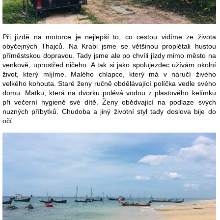
Při jízdě na motorce je nejlepší to, co cestou vidíme ze života
obyčejných Thajců. Na Krabi jsme se většinou proplétali hustou
příměstskou dopravou. Tady jsme ale po chvíli jízdy mimo město na
venkově, uprostřed ničeho. A tak si jako spolujezdec užívám okolní
život, který míjíme. Malého chlapce, který má v náručí živého
velkého kohouta. Staré ženy ručně obdělávající políčka vedle svého
domu. Matku, která na dvorku polévá vodou z plastového kelímku
při večerní hygieně své dítě. Ženy obědvající na podlaze svých
nuzných příbytků. Chudoba a jiný životní styl tady doslova bije do
očí.