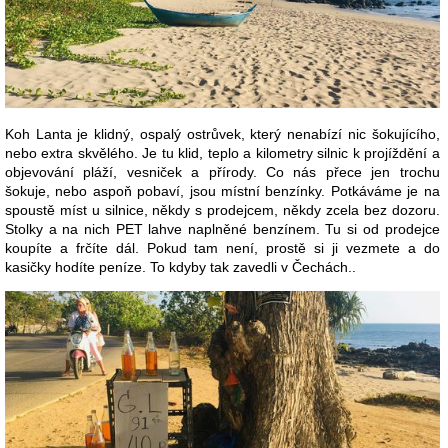
Koh Lanta je klidný, ospalý ostrůvek, který nenabízí nic šokujícího,
nebo extra skvělého. Je tu klid, teplo a kilometry silnic k projíždění a
objevování pláží, vesniček a přírody. Co nás přece jen trochu
šokuje, nebo aspoň pobaví, jsou místní benzínky. Potkáváme je na
spoustě míst u silnice, někdy s prodejcem, někdy zcela bez dozoru.
Stolky a na nich PET lahve naplněné benzínem. Tu si od prodejce
koupíte a frčíte dál. Pokud tam není, prostě si ji vezmete a do
kasičky hodíte peníze. To kdyby tak zavedli v Čechách..