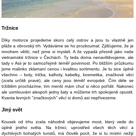
Tržnice
Díky motorce projedeme skoro celý ostrov a jsou tu vlastně jen
pláže a obrovský trh. Vydáváme se ho prozkoumat. Zjišťujeme, že je
mnohem větší, než jsme si mysleli. A že vypadá přesně jako naše
vietnamské tržnice v Čechách. Ty teda doma nenavštěvujeme, ale
tady v Asii je to samozřejmě téměř povinnost. Po bližším průzkumu
jsme malinko zklamaní cenou i kvalitou sortimentu. Je tu sice úplně
všechno – boty, trička, kalhoty, kabelky, kosmetika, značkové věci
(zcela určitě pravé), ale ceny jsou téměř evropské. Čím déle se
tržištěm procházíme, tím menší mám chuť si něco pořídit. Nakonec
ale usmlouvám alespoň jedny šaty a můžeme trh spokojeně opustit.
Kvanta levných "značkových" věcí si domů asi nepřivezeme.
Jiný svět
Kousek od trhu zcela náhodně objevujeme most, který vede do
úplně jiného světa. Na tržnici, uprostřed všech těch věcí a
dychtivých bohatých turistů, má člověk pocit, že si tu místní nežijí