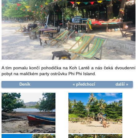
A tím pomalu končí pohodička na Koh Lantě a nás čeká dvoudenní
pobyt na maličkém party ostrůvku Phi Phi Island.
Deník
« předchozí
další »