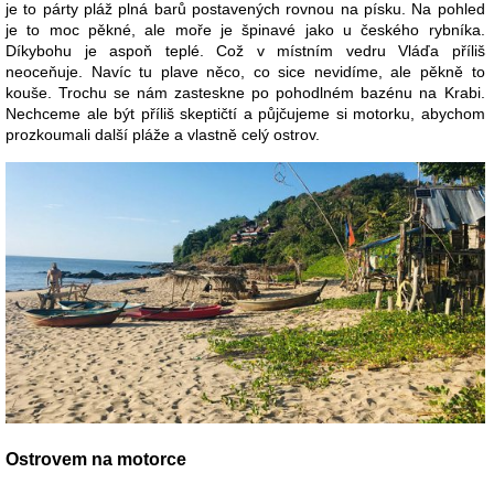
je to párty pláž plná barů postavených rovnou na písku. Na pohled
je to moc pěkné, ale moře je špinavé jako u českého rybníka.
Díkybohu je aspoň teplé. Což v místním vedru Vláďa příliš
neoceňuje. Navíc tu plave něco, co sice nevidíme, ale pěkně to
kouše. Trochu se nám zasteskne po pohodlném bazénu na Krabi.
Nechceme ale být příliš skeptičtí a půjčujeme si motorku, abychom
prozkoumali další pláže a vlastně celý ostrov.
Ostrovem na motorce