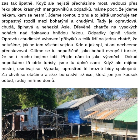
zas tak špatně. Když ale nejistě přecházíme most, vedoucí přes
řeku plnou krásných mangrovníků a odpadků, máme pocit, že jdeme
někam, kam se nesmí. Jdeme rovnou z trhu a to ještě umocňuje ten
propastný rozdíl mezi bohatými a chudými. Tady je opravdová,
chudá, špinavá a nehezká Asie. Dřevěné chatrče na vysokých
nohách nad špinavou hnědou řekou. Odpadky úplně všude.
Opravdu chudinské vybavení příbytků a tolik lidí na jednu chatrč, že
netušíme, jak se tam všichni vejdou. Kde a jak spí, si ani nechceme
představovat. Cítíme se tu nepatřičně, jako bohatí evropští turisté,
že se i trochu bojíme fotit. Přijde nám to jako výsměch. Dokud
nepotkáme tři otrlé turisty, jsme tu úplně sami. Když ale míjíme
místní, usmívají se. Vypadají uprostřed té hrozné bídy spokojeně.
Za chvíli se otáčíme a skrz bohatství tržnice, která jen jen kousek
odtud, raději míříme domů.