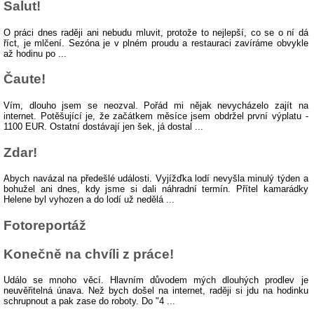
Salut!
O práci dnes raději ani nebudu mluvit, protože to nejlepší, co se o ní dá
říct, je mlčení. Sezóna je v plném proudu a restauraci zavíráme obvykle
až hodinu po ...
Čaute!
Vím, dlouho jsem se neozval. Pořád mi nějak nevycházelo zajít na
internet. Potěšující je, že začátkem měsíce jsem obdržel první výplatu -
1100 EUR. Ostatní dostávají jen šek, já dostal ...
Zdar!
Abych navázal na předešlé události. Vyjížďka lodí nevyšla minulý týden a
bohužel ani dnes, kdy jsme si dali náhradní termín. Přítel kamarádky
Helene byl vyhozen a do lodí už nedělá ...
Fotoreportáž
Konečně na chvíli z práce!
Událo se mnoho věcí. Hlavním důvodem mých dlouhých prodlev je
neuvěřitelná únava. Než bych došel na internet, raději si jdu na hodinku
schrupnout a pak zase do roboty. Do "4 ...