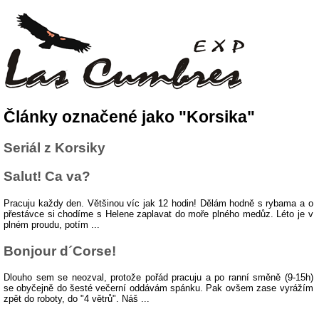
Články označené jako "Korsika"
Seriál z Korsiky
Salut! Ca va?
Pracuju každy den. Většinou víc jak 12 hodin! Dělám hodně s rybama a o
přestávce si chodíme s Helene zaplavat do moře plného medůz. Léto je v
plném proudu, potím ...
Bonjour d´Corse!
Dlouho sem se neozval, protože pořád pracuju a po ranní směně (9-15h)
se obyčejně do šesté večerní oddávám spánku. Pak ovšem zase vyrážím
zpět do roboty, do "4 větrů". Náš ...