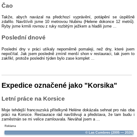
Čao
Takže, abych navázal na předchozí vyprávění, potápění se úspěšně
zdařilo. Navštívili jsme 10 metrovou hlubinu (Helene dokonce 12 metrů).
Ryby jsme krmili rovnou z ruky rozbitým ježkem a hladili jsme ...
Poslední dnové
Poslední dny v práci utíkaly nepoměrně pomaleji, než dny, které jsem
nepočítal. Jak jsem posledně zmínil menší shon v restauraci, tak jsem to
zakřikl, protože poslední týden bylo zase komplet ...
Expedice označené jako "Korsika"
Letní práce na Korsice
Moje tehdejší francouzská přítelkyně Heléne dokázala sehnat pro nás oba
práci na Korsice. Restaurace rád navštěvuji a představa, že tam budu i
zaměstnán se mi velice zamlouvala. Neváhal jsem a ...
Reklama
© Las Cumbres (2005 — 2026)