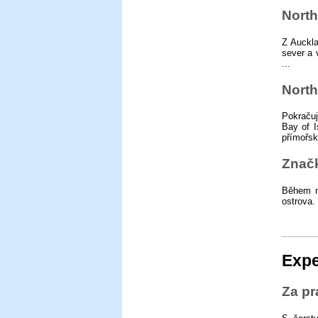
Nort
Z Auckla
sever a 
...
North
Pokraču
Bay of I
přímořsk
Znač
Během na
ostrova.
Expe
Za pr