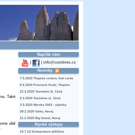
Napište nám
|
|
info@cumbres.cz
Novinky
7.5.2020
Thajský venkov, Koh Lanta
9.4.2020
Provincie Krabi, Thajsko
22.3.2020
Tasmánie (2. část)
znu. Také
5.3.2020
Tasmánie (1. část)
3.3.2020
Maroko 2002 - zápisky
29.2.2020
Oahu, Havaj
21.2.2020
Big Island, Havaj
 jsme obě
Alpské výstupy
..
15.7.13
Schwarzhorn (4322m)