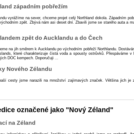
hland západním pobřežím
ndu vyrážíme na sever, chceme projet celý Northland dokola. Západním po
východním zpět. Zbývá nám asi deset dní. Zbavili jsme se starého auta a 
landem zpět do Aucklandu a do Čech
jeme na jih směrem k Aucklandu po východním pobřeží Northlandu. Dostává
slands, které charakterizuje čistá voda a spousty ostrůvků. Přespáváme v
ých DOC kempech. Doporučuji ...
ky Nového Zélandu
ší cesty jsme narazili na množství zajímavých značek. Většina jich je 
dice označené jako "Nový Zéland"
ací na Zéland