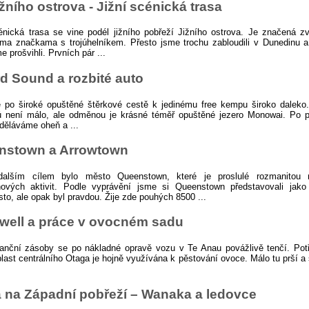
ižního ostrova - Jižní scénická trasa
énická trasa se vine podél jižního pobřeží Jižního ostrova. Je značená z
ma značkama s trojúhelníkem. Přesto jsme trochu zabloudili v Dunedinu 
e prošvihli. Prvních pár ...
rd Sound a rozbité auto
 po široké opuštěné štěrkové cestě k jedinému free kempu široko daleko.
rů není málo, ale odměnou je krásné téměř opuštěné jezero Monowai. Po 
zděláváme oheň a ...
nstown a Arrowtown
alším cílem bylo město Queenstown, které je proslulé rozmanitou 
inových aktivit. Podle vyprávění jsme si Queenstown představovali jako
to, ale opak byl pravdou. Žije zde pouhých 8500 ...
well a práce v ovocném sadu
nanční zásoby se po nákladné opravě vozu v Te Anau povážlivě tenčí. Pot
blast centrálního Otaga je hojně využívána k pěstování ovoce. Málo tu prší a 
 na Západní pobřeží – Wanaka a ledovce