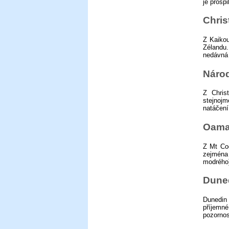
je prošpi
Chris
Z Kaikou
Zélandu.
nedávná 
Národ
Z Chris
stejnojm
natáčení
Oamar
Z Mt Coo
zejména
modrého)
Duned
Dunedin
příjemn
pozornost