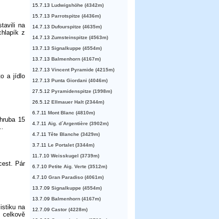
15.7.13
Ludwigshöhe (4342m)
15.7.13
Parrotspitze (4436m)
avili na
14.7.13
Dufourspitze (4635m)
hlapík z
14.7.13
Zumsteinspitze (4563m)
13.7.13
Signalkuppe (4554m)
13.7.13
Balmenhorn (4167m)
12.7.13
Vincent Pyramide (4215m)
o a jídlo
12.7.13
Punta Giordani (4046m)
27.5.12
Pyramidenspitze (1998m)
26.5.12
Ellmauer Halt (2344m)
6.7.11
Mont Blanc (4810m)
zhruba 15
4.7.11
Aig. d´Argentière (3902m)
..
4.7.11
Tête Blanche (3429m)
3.7.11
Le Portalet (3344m)
11.7.10
Weisskugel (3739m)
cest. Pár
6.7.10
Petite Aig. Verte (3512m)
4.7.10
Gran Paradiso (4061m)
13.7.09
Signalkuppe (4554m)
13.7.09
Balmenhorn (4167m)
istiku na
12.7.09
Castor (4228m)
í celkově