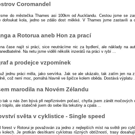
ostrov Coromandel
i jsme do městečka Thames asi 100km od Aucklandu. Cestou jsme se zast
e dofoukat kola, jedno se zdálo dost měkké. V Thames jsme zastavili a c
nga a Rotorua aneb Hon za prací
na čase najít si práci, sice neutrácíme nic za bydlení, ale náklady na aut
nedbatelné. Na netu jsme viděli několik inzerátů na práci v rybí ...
raf a prodejce vzpomínek
už jednu práci měla, jako servírka. Jak se ale ukázalo, tak zatím jen na 
dně, což není moc, pomáhá hlavně ve špičce kolem oběda. Dostává výplatu .
sem marodila na Novém Zélandu
o tak u nás žen bývá při nepříznivém počasí, chytla jsem zánět močových 
 trápilo, ale statečně jsem do sebe lila tekutiny a cpala ...
ovství světa v cyklistice - Single speed
forest v Rotorui je považován za jedno z nejlepších míst na světě pro cykl
 kolech. Je protkán desítkami cyklotras různých obtížností, trasy dosahuj