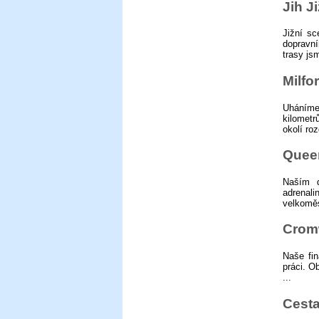
Jih J
Jižní sc
dopravní
trasy jsm
Milfo
Uháníme
kilomet
okolí ro
Quee
Naším d
adrenal
velkoměs
Crom
Naše fi
práci. O
...
Cesta