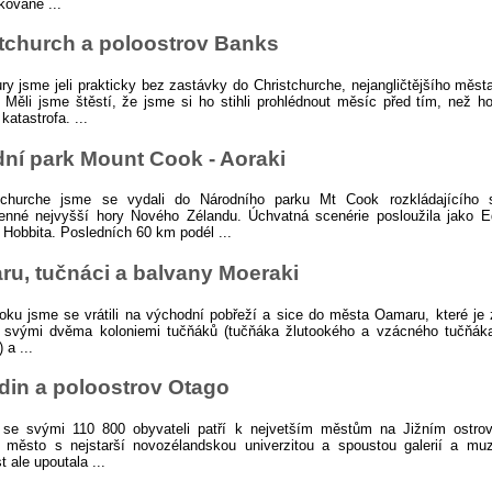
kované ...
tchurch a poloostrov Banks
ry jsme jeli prakticky bez zastávky do Christchurche, nejangličtějšího měs
 Měli jsme štěstí, že jsme si ho stihli prohlédnout měsíc před tím, než ho
katastrofa. ...
ní park Mount Cook - Aoraki
tchurche jsme se vydali do Národního parku Mt Cook rozkládajícího 
enné nejvyšší hory Nového Zélandu. Úchvatná scenérie posloužila jako E
 Hobbita. Posledních 60 km podél ...
u, tučnáci a balvany Moeraki
ku jsme se vrátili na východní pobřeží a sice do města Oamaru, které je
 svými dvěma koloniemi tučňáků (tučňáka žlutookého a vzácného tučňák
 a ...
in a poloostrov Otago
 se svými 110 800 obyvateli patří k nejvetším městům na Jižním ostrov
é město s nejstarší novozélandskou univerzitou a spoustou galerií a muz
 ale upoutala ...