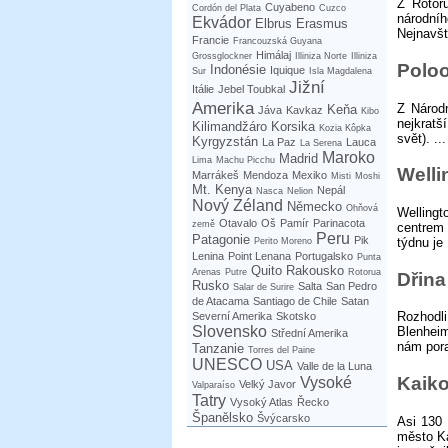
Z Rotor
Cuyabeno
Cordón del Plata
Cuzco
národní
Ekvádor
Elbrus
Erasmus
Nejnavšt
Francie
Francouzská Guyana
Himálaj
Grossglockner
Illiniza Norte
Illiniza
Poloo
Indonésie
Iquique
Sur
Isla Magdalena
Jižní
Itálie
Jebel Toubkal
Amerika
Z Národn
Keňa
Jáva
Kavkaz
Kibo
nejkratš
Kilimandžáro
Korsika
Kozia Kôpka
svět). ...
Kyrgyzstán
La Paz
Lauca
La Serena
Maroko
Madrid
Lima
Machu Picchu
Welli
Marrákeš
Mendoza
Mexiko
Misti
Moshi
Mt. Kenya
Nepál
Nasca
Nelion
Nový Zéland
Německo
Ohňová
Wellingt
Otavalo
Oš
Pamír
Parinacota
země
centrem 
Peru
Patagonie
Pik
týdnu je 
Perito Moreno
Lenina
Point Lenana
Portugalsko
Punta
Quito
Rakousko
Arenas
Putre
Rotorua
Dřina
Rusko
Salta
San Pedro
Salar de Surire
de Atacama
Santiago de Chile
Satan
Rozhodli
Severní Amerika
Skotsko
Slovensko
Blenheim
Střední Amerika
nám porad
Tanzanie
Torres del Paine
UNESCO
USA
Valle de la Luna
Kaik
Vysoké
Velký Javor
Valparaíso
Tatry
Vysoký Atlas
Řecko
Španělsko
Švýcarsko
Asi 130 
město K