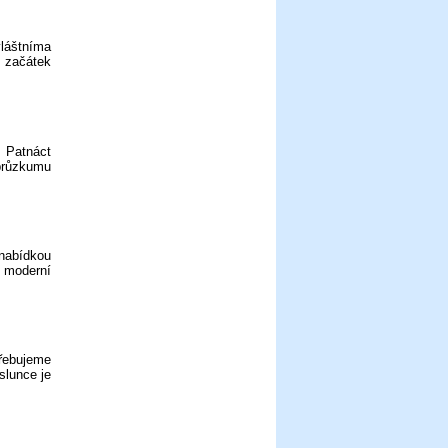
vláštníma
a začátek
 Patnáct
průzkumu
nabídkou
 moderní
řebujeme
slunce je