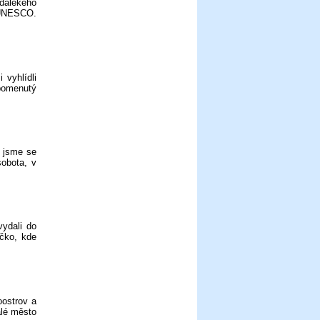
dalekého
 UNESCO.
 vyhlídli
apomenutý
i jsme se
sobota, v
vydali do
-čko, kde
oostrov a
lé město