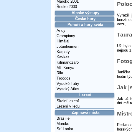
Maroko 2001
Polo
Řecko 2000
Alpské výstupy
Vyrazil
České hory
benzínc
vozu, ...
Pohoří a hory světa
Andy
Taura
Grampiany
Himálaj
Už bylo 
Jotunheimen
nejsou za
Karpaty
Kavkaz
Fotog
Kilimandžáro
Mt. Kenya
Janička 
Rila
hodin tý
Troödos
Vysoké Tatry
Jak j
Vysoký Atlas
Lezení
Jak už t
Skalní lezení
dní mě to
Lezení v ledu
Zajímavá místa
Mistr
Brazílie
Maroko
Redwood 
Srí Lanka
horských