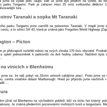
ui jsme se vydali přes Taupo, kde už jsme byli předtím na výletě, do ne
ho parku Tongariro. Park je zařazen mezi 25 míst světového dědictví
ěvovanější túra ...
strov Taranaki a sopka Mt Taranaki
ího parku Tongariro jsme zamířili na poloostrov Taranaki. V mapě jsme si
í cestu, a to silnici SH 43, která je známá jako Forgotten World Highway (Z
ngton – Picton
on je překvapivě rozlehlé město na svých zhruba 170 tisíc obyvatel. Prodral
a spletí jednosměrek k parkovišti na dvě hodiny zdarma. Naštěstí byla 
...
 na vinicích v Blenheimu
 jsme se, že náš pobyt na Jižním ostrově zahájíme prací. Proto jsme se 
u, centra vinařské oblasti Marlborough. Hned po příjezdu jsme navštívili i
ili ...
oura
km jižně od Blenheimu na východním pobřeží leží ve stínu hor krásný pol
aikoura. Je známá především pozorováním mořských tvorů a langustami. Ma