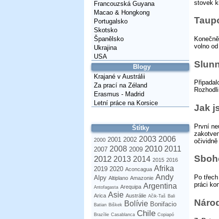
stovek k
Francouzská Guyana
Macao & Hongkong
Taupo
Portugalsko
Skotsko
Španělsko
Konečně 
volno od
Ukrajina
USA
Slunn
Blogy
Krajané v Austrálii
Připada
Za prací na Zéland
Rozhodli
Erasmus - Madrid
Letní práce na Korsice
Jak j
První ne
Štítky
zakotve
2003
2006
2001
2002
2000
očividně 
2010
2008
2011
2007
2009
Sboh
2012
2013
2014
2015
2016
Afrika
2019
2020
Aconcagua
Andy
Po třech
Alpy
Altiplano
Amazonie
práci kon
Argentina
Arequipa
Antofagasta
Asie
Arica
Austrálie
Ačik-Taš
Bali
Národ
Bolívie
Bonifacio
Batian
Biškek
Chile
Brazílie
Casablanca
Copiapó