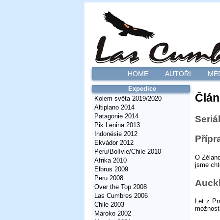
HOME
AUTOŘI
MÉ
Expedice
Člán
Kolem světa 2019/2020
Altiplano 2014
Patagonie 2014
Seriá
Pik Lenina 2013
Indonésie 2012
Přípr
Ekvádor 2012
Peru/Bolívie/Chile 2010
O Zéland
Afrika 2010
jsme cht
Elbrus 2009
Peru 2008
Auckl
Over the Top 2008
Las Cumbres 2006
Let z Pr
Chile 2003
možnosti
Maroko 2002