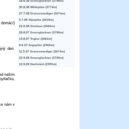
18.6.09
Grossglockner (3798m)
30.8.08
Wildspitze (3774m)
27.7.08
Grossvenediger (3674m)
5.7.08
Alpspitze (2628m)
e domácí)
22.6.08
Similaun (3606m)
26.8.07
Grossglockner (3798m)
13.8.07
Triglav (2864m)
9.6.07
Zugspitze (2966m)
jný den.
11.5.07
Grossvenediger (3674m)
23.9.06
Grossglockner (3798m)
10.9.06
Dachstein (2995m)
řed naším
ytlačku,
ice nám v