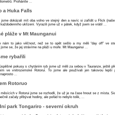
ilometrů. Proháníte ...
 a Huka Falls
jsme dokázali mít oba volno ve stejný den a navíc si zařídit u Flick (naš
 každodenního uklízení. Vyrazili jsme už v pátek, když jsem se vrátil ...
é pláže v Mt Maunganui
lo nám to jako věčnost, než se to opět sešlo a my měli “day off” ve ste
 jsme se, že jej strávíme na pláži u moře. Mt Maunganui ...
sme rybařili
úspěšné pokusy s chytáním ryb jsme už měli za sebou v Tauranze, ještě p
ním ve vnitrozemské Rotorui. To jsme ale používali jen takovou lepší p
naprosto ...
em Rotoruo
 měsících v Rotorui jsme se rozhodli, že už je na čase hnout se z místa. S
ečně začaly přibývat hodiny, ale pořád to nebylo tolik, ...
ní park Tongariro - severní okruh