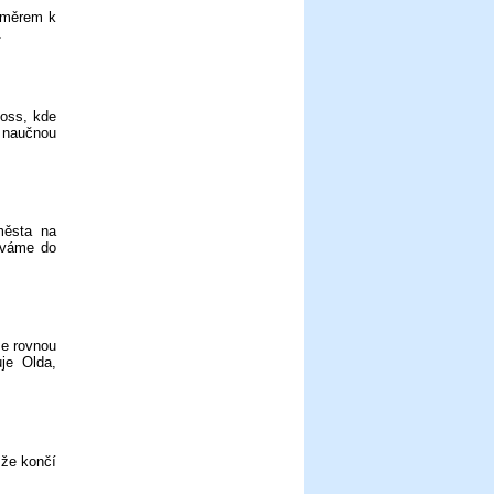
 směrem k
.
oss, kde
i naučnou
města na
áváme do
me rovnou
je Olda,
 že končí