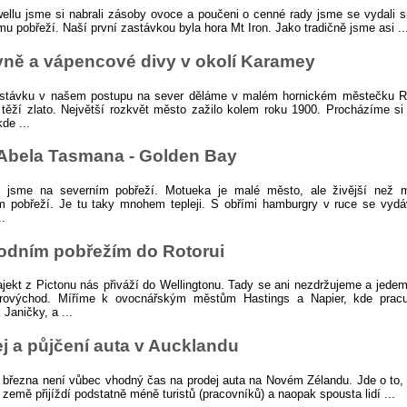
llu jsme si nabrali zásoby ovoce a poučeni o cenné rady jsme se vydali
u pobřeží. Naší první zastávkou byla hora Mt Iron. Jako tradičně jsme asi ..
ně a vápencové divy v okolí Karamey
astávku v našem postupu na sever děláme v malém hornickém městečku R
 těží zlato. Největší rozkvět město zažilo kolem roku 1900. Procházíme s
de ...
Abela Tasmana - Golden Bay
 jsme na severním pobřeží. Motueka je malé město, ale živější než 
m pobřeží. Je tu taky mnohem tepleji. S obřími hamburgry v ruce se vyd
..
odním pobřežím do Rotorui
ajekt z Pictonu nás přiváží do Wellingtonu. Tady se ani nezdržujeme a jede
rovýchod. Míříme k ovocnářským městům Hastings a Napier, kde pracu
 Janičky, a ...
j a půjčení auta v Aucklandu
 března není vůbec vhodný čas na prodej auta na Novém Zélandu. Jde o to,
o země přijíždí podstatně méně turistů (pracovníků) a naopak spousta lidí ...