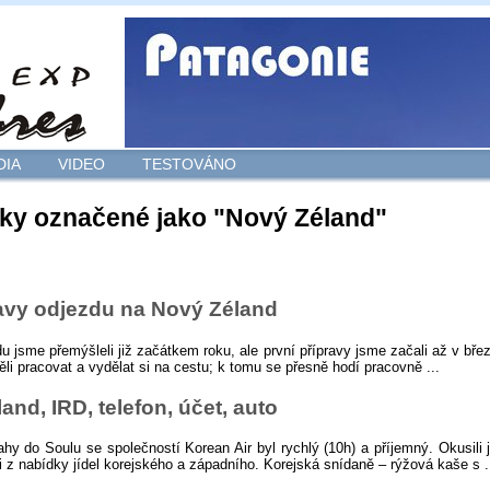
DIA
VIDEO
TESTOVÁNO
ky označené jako "Nový Zéland"
l
avy odjezdu na Nový Zéland
u jsme přemýšleli již začátkem roku, ale první přípravy jsme začali až v bře
ěli pracovat a vydělat si na cestu; k tomu se přesně hodí pracovně ...
and, IRD, telefon, účet, auto
ahy do Soulu se společností Korean Air byl rychlý (10h) a příjemný. Okusili
 z nabídky jídel korejského a západního. Korejská snídaně – rýžová kaše s .