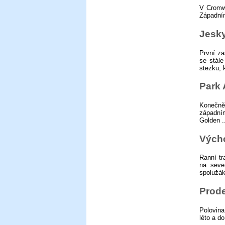
V Cromwe
Západním
Jesky
První z
se stále
stezku, k
Park 
Konečně
západní
Golden .
Vých
Ranní tr
na seve
spolužák
Prode
Polovina
léto a d