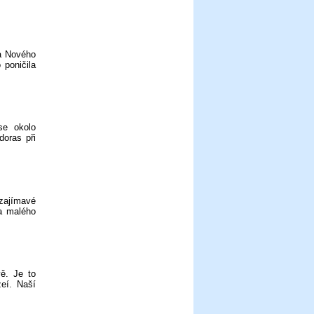
ta Nového
 poničila
se okolo
doras při
 zajímavé
a malého
ě. Je to
eí. Naší