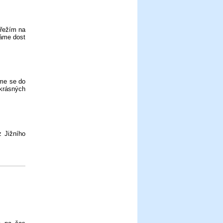
břežím na
máme dost
me se do
 krásných
z Jižního