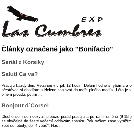
Články označené jako "Bonifacio"
Seriál z Korsiky
Salut! Ca va?
Pracuju každy den. Většinou víc jak 12 hodin! Dělám hodně s rybama a o
přestávce si chodíme s Helene zaplavat do moře plného medůz. Léto je v
plném proudu, potím ...
Bonjour d´Corse!
Dlouho sem se neozval, protože pořád pracuju a po ranní směně (9-15h)
se obyčejně do šesté večerní oddávám spánku. Pak ovšem zase vyrážím
zpět do roboty, do "4 větrů". Náš ...