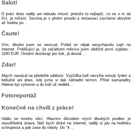
Salut!
O práci dnes raději ani nebudu mluvit, protože to nejlepší, co se o ní dá
říct, je mlčení. Sezóna je v plném proudu a restauraci zavíráme obvykle
až hodinu po ...
Čaute!
Vím, dlouho jsem se neozval. Pořád mi nějak nevycházelo zajít na
internet. Potěšující je, že začátkem měsíce jsem obdržel první výplatu -
1100 EUR. Ostatní dostávají jen šek, já dostal ...
Zdar!
Abych navázal na předešlé události. Vyjížďka lodí nevyšla minulý týden a
bohužel ani dnes, kdy jsme si dali náhradní termín. Přítel kamarádky
Helene byl vyhozen a do lodí už nedělá ...
Fotoreportáž
Konečně na chvíli z práce!
Událo se mnoho věcí. Hlavním důvodem mých dlouhých prodlev je
neuvěřitelná únava. Než bych došel na internet, raději si jdu na hodinku
schrupnout a pak zase do roboty. Do "4 ...