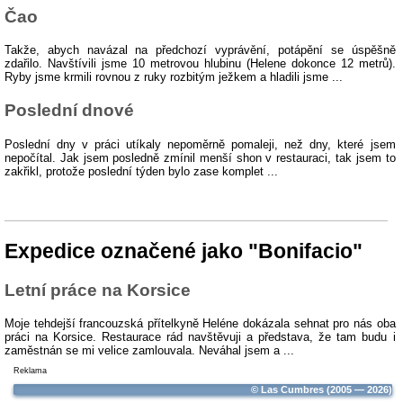
Čao
Takže, abych navázal na předchozí vyprávění, potápění se úspěšně
zdařilo. Navštívili jsme 10 metrovou hlubinu (Helene dokonce 12 metrů).
Ryby jsme krmili rovnou z ruky rozbitým ježkem a hladili jsme ...
Poslední dnové
Poslední dny v práci utíkaly nepoměrně pomaleji, než dny, které jsem
nepočítal. Jak jsem posledně zmínil menší shon v restauraci, tak jsem to
zakřikl, protože poslední týden bylo zase komplet ...
Expedice označené jako "Bonifacio"
Letní práce na Korsice
Moje tehdejší francouzská přítelkyně Heléne dokázala sehnat pro nás oba
práci na Korsice. Restaurace rád navštěvuji a představa, že tam budu i
zaměstnán se mi velice zamlouvala. Neváhal jsem a ...
Reklama
© Las Cumbres (2005 — 2026)