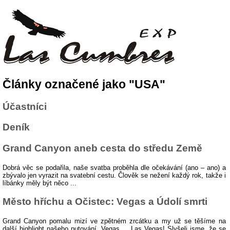
Články označené jako "USA"
Účastníci
Deník
Grand Canyon aneb cesta do středu Země
Dobrá věc se podařila, naše svatba proběhla dle očekávání (ano – ano) a
zbývalo jen vyrazit na svatební cestu. Člověk se nežení každý rok, takže i
líbánky měly být něco ...
Město hříchu a Očistec: Vegas a Údolí smrti
Grand Canyon pomalu mizí ve zpětném zrcátku a my už se těšíme na
další highlight našeho putování. Vegas ... Las Vegas! Slyšeli jsme, že se