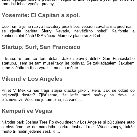
tam dají lehce vydělat prachy, ...
Yosemite: El Capitan a spol.
Údolí smrti jsme názvu navzdory přežili bez větších zaváhání a před námi
se zjevila bariéra Sierry Nevady, největšího pohoří Kalifornie a
kontinentální části USA vůbec. Máme v plánu se zdržet ...
Startup, Surf, San Francisco
- kratce o tom co tam delam Jako správný dělník San Franciského
startupu, jsem se tam musel taky jet podívat. Se zakladatalem Jakubem
jsme začátkem října vyrazili, na cca měsíc ...
Víkend v Los Angeles
Přílet V Mexiku nás trápí stejná otázka jako v Peru. Jak se odtud co
nejlevněji dostat? Zjišťujeme, že letět mezi svátky na Havaj je
bláznovství. Všechno je tam plné, narvané ...
Kempaři ve Vegas
Národní park Joshua Tree Po dvou dnech v Los Angeles si půjčujeme auto
a chystáme se do národního parku Joshua Tree. Všude zácpy, takže
místo tří hodin jedeme šest. K ...