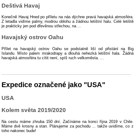
Deštivá Havaj
Konečně Havaj Hned po příletu na nás dýchne pravá havajská atmosféra.
Z letadla vidíme palmy, modrou oblohu a žádnou letištní halu. Celé letiště
je prakticky jen pod dřevěnou střechou, na ...
Havajský ostrov Oahu
Přílet na havajský ostrov Oahu se podstatně liší od přistání na Big
Islandu. Místo palem mrakodrapy a dlouhá nehezká letištní hala. Žádná
havajská atmosféra tu cítit není, spíš ruch velkoměsta. ...
Expedice označené jako "USA"
USA
Kolem světa 2019/2020
Na cestu máme zhruba 150 dní. Začínáme na konci října 2019 v Chile.
Máme dvě krosny a stan. Plánujeme za pochodu ... takže uvidíme, co z
toho nakonec bude!