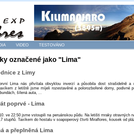
DIA
VIDEO
TESTOVÁNO
ky označené jako "Lima"
dnice z Limy
rvní Lima nás přivítala obvyklou inverzí a působila dost strašidelně a
axíkem z letiště jsme míjeli rozestavěné a polorozbořené domy, podivné 
bundách, šílená auta, ...
át poprvé - Lima
10. ve 22:50 jsme vstoupili na peruánskou půdu. Na letišti mraky otravných 
17 stupňů. Taxíkem do hostalu v soapoperový čtvrti Miraflores, kousek od pláží
á a přeplněná Lima