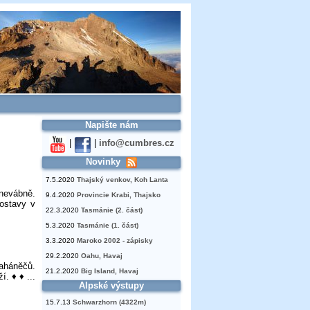
Napište nám
|
|
info@cumbres.cz
Novinky
7.5.2020
Thajský venkov, Koh Lanta
 nevábně.
9.4.2020
Provincie Krabi, Thajsko
postavy v
22.3.2020
Tasmánie (2. část)
5.3.2020
Tasmánie (1. část)
3.3.2020
Maroko 2002 - zápisky
29.2.2020
Oahu, Havaj
naháněčů.
21.2.2020
Big Island, Havaj
. ♦ ♦ ...
Alpské výstupy
15.7.13
Schwarzhorn (4322m)