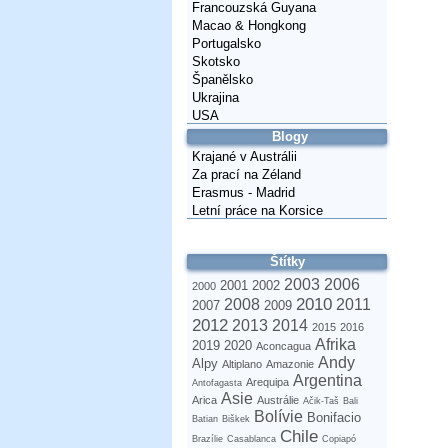
Francouzská Guyana
Macao & Hongkong
Portugalsko
Skotsko
Španělsko
Ukrajina
USA
Blogy
Krajané v Austrálii
Za prací na Zéland
Erasmus - Madrid
Letní práce na Korsice
Štítky
2003
2006
2001
2002
2000
2010
2008
2011
2007
2009
2012
2013
2014
2015
2016
Afrika
2019
2020
Aconcagua
Andy
Alpy
Altiplano
Amazonie
Argentina
Arequipa
Antofagasta
Asie
Arica
Austrálie
Ačik-Taš
Bali
Bolívie
Bonifacio
Batian
Biškek
Chile
Brazílie
Casablanca
Copiapó