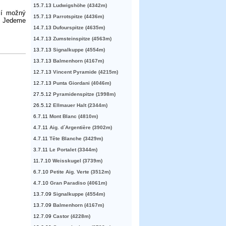
15.7.13
Ludwigshöhe (4342m)
ší možný
15.7.13
Parrotspitze (4436m)
. Jedeme
14.7.13
Dufourspitze (4635m)
14.7.13
Zumsteinspitze (4563m)
13.7.13
Signalkuppe (4554m)
13.7.13
Balmenhorn (4167m)
12.7.13
Vincent Pyramide (4215m)
12.7.13
Punta Giordani (4046m)
27.5.12
Pyramidenspitze (1998m)
26.5.12
Ellmauer Halt (2344m)
6.7.11
Mont Blanc (4810m)
4.7.11
Aig. d´Argentière (3902m)
4.7.11
Tête Blanche (3429m)
3.7.11
Le Portalet (3344m)
11.7.10
Weisskugel (3739m)
6.7.10
Petite Aig. Verte (3512m)
4.7.10
Gran Paradiso (4061m)
13.7.09
Signalkuppe (4554m)
13.7.09
Balmenhorn (4167m)
12.7.09
Castor (4228m)