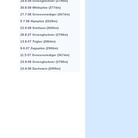
18.6.09
Grossglockner (3798m)
30.8.08
Wildspitze (3774m)
27.7.08
Grossvenediger (3674m)
5.7.08
Alpspitze (2628m)
22.6.08
Similaun (3606m)
26.8.07
Grossglockner (3798m)
13.8.07
Triglav (2864m)
9.6.07
Zugspitze (2966m)
11.5.07
Grossvenediger (3674m)
23.9.06
Grossglockner (3798m)
10.9.06
Dachstein (2995m)