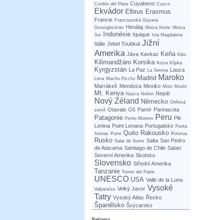
Cuyabeno
Cordón del Plata
Cuzco
Ekvádor
Elbrus
Erasmus
Francie
Francouzská Guyana
Himálaj
Grossglockner
Illiniza Norte
Illiniza
Indonésie
Iquique
Sur
Isla Magdalena
Jižní
Itálie
Jebel Toubkal
Amerika
Keňa
Jáva
Kavkaz
Kibo
Kilimandžáro
Korsika
Kozia Kôpka
Kyrgyzstán
La Paz
Lauca
La Serena
Maroko
Madrid
Lima
Machu Picchu
Marrákeš
Mendoza
Mexiko
Misti
Moshi
Mt. Kenya
Nepál
Nasca
Nelion
Nový Zéland
Německo
Ohňová
Otavalo
Oš
Pamír
Parinacota
země
Peru
Patagonie
Pik
Perito Moreno
Lenina
Point Lenana
Portugalsko
Punta
Quito
Rakousko
Arenas
Putre
Rotorua
Rusko
Salta
San Pedro
Salar de Surire
de Atacama
Santiago de Chile
Satan
Severní Amerika
Skotsko
Slovensko
Střední Amerika
Tanzanie
Torres del Paine
UNESCO
USA
Valle de la Luna
Vysoké
Velký Javor
Valparaíso
Tatry
Vysoký Atlas
Řecko
Španělsko
Švýcarsko
Reklama