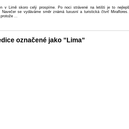
en v Limě skoro celý prospíme. Po noci strávené na letišti je to nejlep
. Navečer se vydáváme směr známá luxusní a turistická čtvrť Miraflores
protože ...
dice označené jako "Lima"