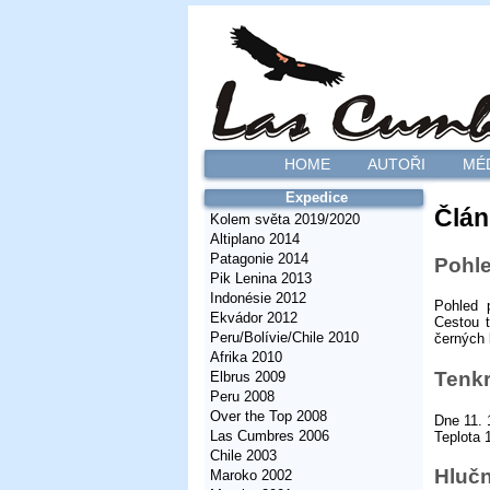
HOME
AUTOŘI
MÉ
Expedice
Člán
Kolem světa 2019/2020
Altiplano 2014
Patagonie 2014
Pohle
Pik Lenina 2013
Indonésie 2012
Pohled p
Ekvádor 2012
Cestou t
Peru/Bolívie/Chile 2010
černých 
Afrika 2010
Tenkr
Elbrus 2009
Peru 2008
Over the Top 2008
Dne 11. 
Las Cumbres 2006
Teplota 
Chile 2003
Hlučn
Maroko 2002