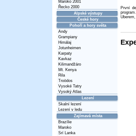
Maroko 2001
Řecko 2000
První d
program
Alpské výstupy
Uberem, 
České hory
Pohoří a hory světa
Andy
Grampiany
Expe
Himálaj
Jotunheimen
Karpaty
Kavkaz
Kilimandžáro
Mt. Kenya
Rila
Troödos
Vysoké Tatry
Vysoký Atlas
Lezení
Skalní lezení
Lezení v ledu
Zajímavá místa
Brazílie
Maroko
Srí Lanka