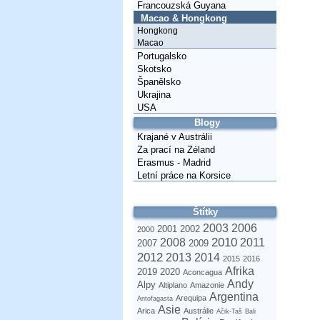
Francouzská Guyana
Macao & Hongkong
Hongkong
Macao
Portugalsko
Skotsko
Španělsko
Ukrajina
USA
Blogy
Krajané v Austrálii
Za prací na Zéland
Erasmus - Madrid
Letní práce na Korsice
Štítky
2003
2006
2001
2002
2000
2010
2008
2011
2007
2009
2012
2013
2014
2015
2016
Afrika
2019
2020
Aconcagua
Andy
Alpy
Altiplano
Amazonie
Argentina
Arequipa
Antofagasta
Asie
Arica
Austrálie
Ačik-Taš
Bali