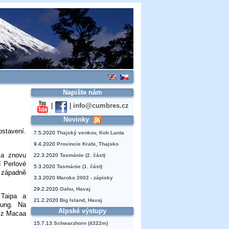
Napište nám
|
|
info@cumbres.cz
Novinky
stavení.
7.5.2020
Thajský venkov, Koh Lanta
9.4.2020
Provincie Krabi, Thajsko
la znovu
22.3.2020
Tasmánie (2. část)
í Perlové
5.3.2020
Tasmánie (1. část)
 západně
3.3.2020
Maroko 2002 - zápisky
29.2.2020
Oahu, Havaj
 Taipa a
21.2.2020
Big Island, Havaj
tung. Na
Alpské výstupy
í z Macaa
15.7.13
Schwarzhorn (4322m)