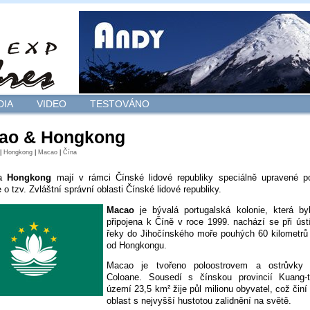
DIA
VIDEO
TESTOVÁNO
ao & Hongkong
|
Hongkong
|
Macao
|
Čína
a
Hongkong
mají v rámci Čínské lidové republiky speciálně upravené po
 o tzv. Zvláštní správní oblasti Čínské lidové republiky.
Macao
je bývalá portugalská kolonie, která by
připojena k Číně v roce 1999. nachází se při úst
řeky do Jihočínského moře pouhých 60 kilometrů
od Hongkongu.
Macao je tvořeno poloostrovem a ostrůvky
Coloane. Sousedí s čínskou provincií Kuang-
území 23,5 km² žije půl milionu obyvatel, což čin
oblast s nejvyšší hustotou zalidnění na světě.