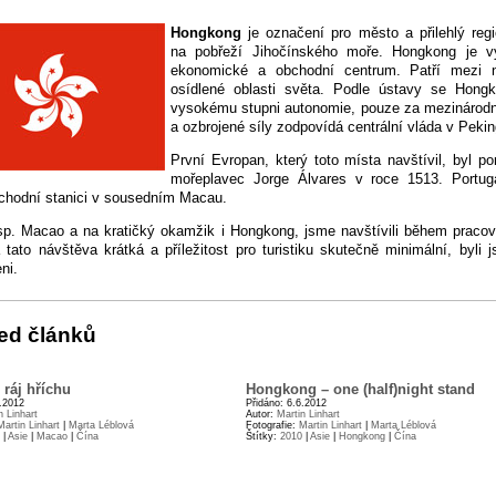
Hongkong
je označení pro město a přilehlý regi
na pobřeží Jihočínského moře. Hongkong je 
ekonomické a obchodní centrum. Patří mezi ne
osídlené oblasti světa. Podle ústavy se Hongk
vysokému stupni autonomie, pouze za mezinárodní
a ozbrojené síly zodpovídá centrální vláda v Pekin
První Evropan, který toto místa navštívil, byl po
mořeplavec Jorge Álvares v roce 1513. Portuga
obchodní stanici v sousedním Macau.
sp. Macao a na kratičký okamžik i Hongkong, jsme navštívili během pracov
 tato návštěva krátká a příležitost pro turistiku skutečně minimální, byli 
ni.
ed článků
 ráj hříchu
Hongkong – one (half)night stand
6.2012
Přidáno: 6.6.2012
n Linhart
Autor:
Martin Linhart
Martin Linhart
|
Marta Léblová
Fotografie:
Martin Linhart
|
Marta Léblová
|
Asie
|
Macao
|
Čína
Štítky:
2010
|
Asie
|
Hongkong
|
Čína