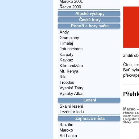
Maroko 2001
Řecko 2000
Alpské výstupy
České hory
Pohoří a hory světa
Andy
Grampiany
Himálaj
Jotunheimen
Karpaty
zřídili 
Kavkaz
Čínu, re
Kilimandžáro
Byť byla
Mt. Kenya
překvape
Rila
Troödos
Vysoké Tatry
Přehl
Vysoký Atlas
Lezení
Skalní lezení
Macao –
Lezení v ledu
Přidáno: 4.
Autor:
Marti
Zajímavá místa
Fotografie:
Štítky:
2010
Brazílie
Maroko
Srí Lanka