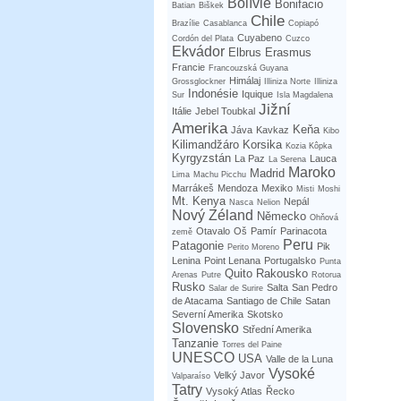
Bolívie
Bonifacio
Batian
Biškek
Chile
Brazílie
Casablanca
Copiapó
Cuyabeno
Cordón del Plata
Cuzco
Ekvádor
Elbrus
Erasmus
Francie
Francouzská Guyana
Himálaj
Grossglockner
Illiniza Norte
Illiniza
Indonésie
Iquique
Sur
Isla Magdalena
Jižní
Itálie
Jebel Toubkal
Amerika
Keňa
Jáva
Kavkaz
Kibo
Kilimandžáro
Korsika
Kozia Kôpka
Kyrgyzstán
La Paz
Lauca
La Serena
Maroko
Madrid
Lima
Machu Picchu
Marrákeš
Mendoza
Mexiko
Misti
Moshi
Mt. Kenya
Nepál
Nasca
Nelion
Nový Zéland
Německo
Ohňová
Otavalo
Oš
Pamír
Parinacota
země
Peru
Patagonie
Pik
Perito Moreno
Lenina
Point Lenana
Portugalsko
Punta
Quito
Rakousko
Arenas
Putre
Rotorua
Rusko
Salta
San Pedro
Salar de Surire
de Atacama
Santiago de Chile
Satan
Severní Amerika
Skotsko
Slovensko
Střední Amerika
Tanzanie
Torres del Paine
UNESCO
USA
Valle de la Luna
Vysoké
Velký Javor
Valparaíso
Tatry
Vysoký Atlas
Řecko