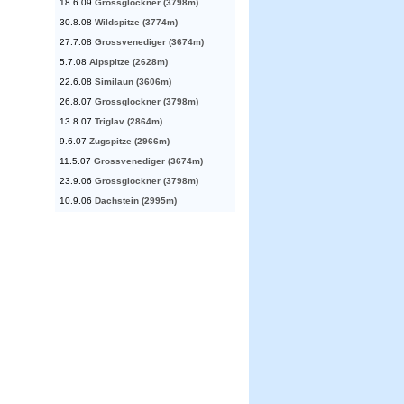
18.6.09
Grossglockner (3798m)
30.8.08
Wildspitze (3774m)
27.7.08
Grossvenediger (3674m)
5.7.08
Alpspitze (2628m)
22.6.08
Similaun (3606m)
26.8.07
Grossglockner (3798m)
13.8.07
Triglav (2864m)
9.6.07
Zugspitze (2966m)
11.5.07
Grossvenediger (3674m)
23.9.06
Grossglockner (3798m)
10.9.06
Dachstein (2995m)