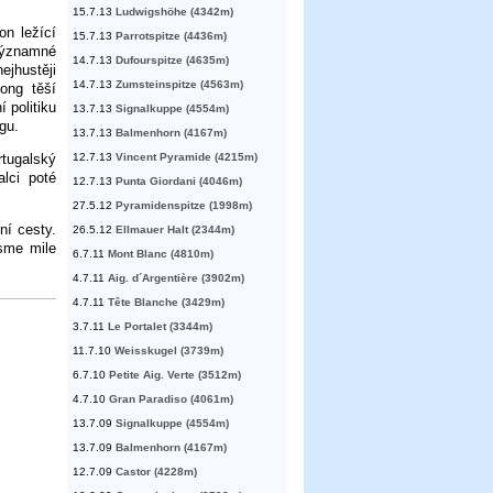
15.7.13
Ludwigshöhe (4342m)
on ležící
15.7.13
Parrotspitze (4436m)
významné
14.7.13
Dufourspitze (4635m)
jhustěji
14.7.13
Zumsteinspitze (4563m)
ong těší
 politiku
13.7.13
Signalkuppe (4554m)
gu.
13.7.13
Balmenhorn (4167m)
rtugalský
12.7.13
Vincent Pyramide (4215m)
lci poté
12.7.13
Punta Giordani (4046m)
27.5.12
Pyramidenspitze (1998m)
ní cesty.
26.5.12
Ellmauer Halt (2344m)
jsme mile
6.7.11
Mont Blanc (4810m)
4.7.11
Aig. d´Argentière (3902m)
4.7.11
Tête Blanche (3429m)
3.7.11
Le Portalet (3344m)
11.7.10
Weisskugel (3739m)
6.7.10
Petite Aig. Verte (3512m)
4.7.10
Gran Paradiso (4061m)
13.7.09
Signalkuppe (4554m)
13.7.09
Balmenhorn (4167m)
12.7.09
Castor (4228m)