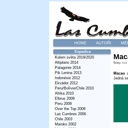
HOME
AUTOŘI
MÉ
Expedice
Mac
Kolem světa 2019/2020
Altiplano 2014
Štítky:
Asie
Patagonie 2014
Pik Lenina 2013
Macao
Indonésie 2012
Jedná se
Ekvádor 2012
Peru/Bolívie/Chile 2010
Afrika 2010
Elbrus 2009
Peru 2008
Over the Top 2008
Las Cumbres 2006
Chile 2003
Maroko 2002