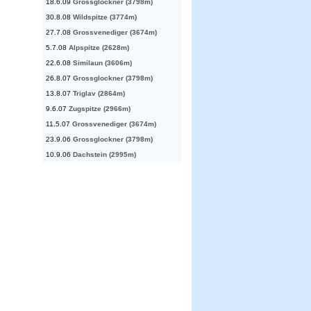
18.6.09
Grossglockner (3798m)
30.8.08
Wildspitze (3774m)
27.7.08
Grossvenediger (3674m)
5.7.08
Alpspitze (2628m)
22.6.08
Similaun (3606m)
26.8.07
Grossglockner (3798m)
13.8.07
Triglav (2864m)
9.6.07
Zugspitze (2966m)
11.5.07
Grossvenediger (3674m)
23.9.06
Grossglockner (3798m)
10.9.06
Dachstein (2995m)