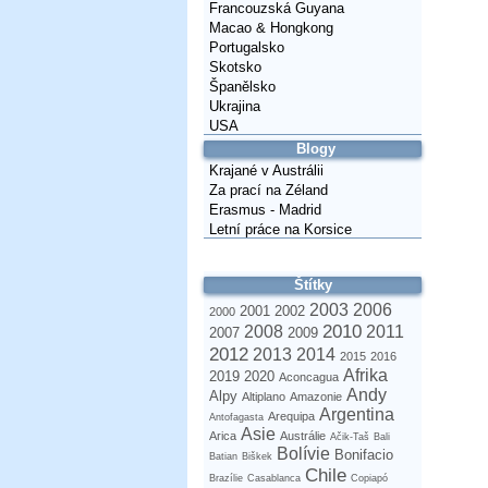
Francouzská Guyana
Macao & Hongkong
Portugalsko
Skotsko
Španělsko
Ukrajina
USA
Blogy
Krajané v Austrálii
Za prací na Zéland
Erasmus - Madrid
Letní práce na Korsice
Štítky
2003
2006
2001
2002
2000
2010
2008
2011
2007
2009
2012
2013
2014
2015
2016
Afrika
2019
2020
Aconcagua
Andy
Alpy
Altiplano
Amazonie
Argentina
Arequipa
Antofagasta
Asie
Arica
Austrálie
Ačik-Taš
Bali
Bolívie
Bonifacio
Batian
Biškek
Chile
Brazílie
Casablanca
Copiapó