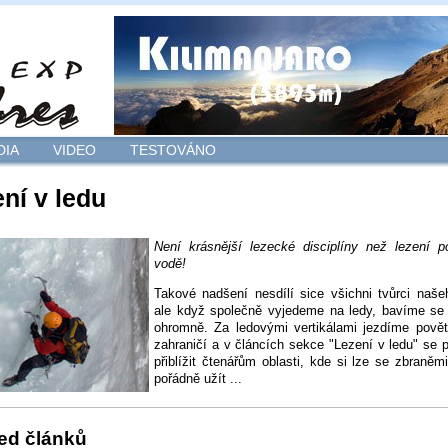
DIA
VIDEO
TESTOVÁNO
ní v ledu
Není krásnější lezecké disciplíny než lezení p
vodě!
Takové nadšení nesdílí sice všichni tvůrci naš
ale když společně vyjedeme na ledy, bavíme se
ohromně. Za ledovými vertikálami jezdíme povět
zahraničí a v článcích sekce "Lezení v ledu" se
přiblížit čtenářům oblasti, kde si lze se zbraněm
pořádně užít ...
ed článků