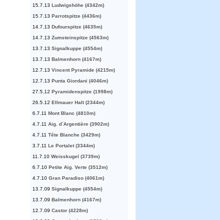
15.7.13
Ludwigshöhe (4342m)
15.7.13
Parrotspitze (4436m)
14.7.13
Dufourspitze (4635m)
14.7.13
Zumsteinspitze (4563m)
13.7.13
Signalkuppe (4554m)
13.7.13
Balmenhorn (4167m)
12.7.13
Vincent Pyramide (4215m)
12.7.13
Punta Giordani (4046m)
27.5.12
Pyramidenspitze (1998m)
26.5.12
Ellmauer Halt (2344m)
6.7.11
Mont Blanc (4810m)
4.7.11
Aig. d´Argentière (3902m)
4.7.11
Tête Blanche (3429m)
3.7.11
Le Portalet (3344m)
11.7.10
Weisskugel (3739m)
6.7.10
Petite Aig. Verte (3512m)
4.7.10
Gran Paradiso (4061m)
13.7.09
Signalkuppe (4554m)
13.7.09
Balmenhorn (4167m)
12.7.09
Castor (4228m)