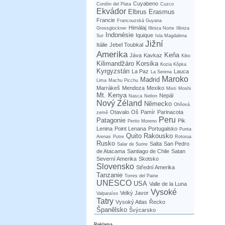
Cuyabeno
Cordón del Plata
Cuzco
Ekvádor
Elbrus
Erasmus
Francie
Francouzská Guyana
Himálaj
Grossglockner
Illiniza Norte
Illiniza
Indonésie
Iquique
Sur
Isla Magdalena
Jižní
Itálie
Jebel Toubkal
Amerika
Keňa
Jáva
Kavkaz
Kibo
Kilimandžáro
Korsika
Kozia Kôpka
Kyrgyzstán
La Paz
Lauca
La Serena
Maroko
Madrid
Lima
Machu Picchu
Marrákeš
Mendoza
Mexiko
Misti
Moshi
Mt. Kenya
Nepál
Nasca
Nelion
Nový Zéland
Německo
Ohňová
Otavalo
Oš
Pamír
Parinacota
země
Peru
Patagonie
Pik
Perito Moreno
Lenina
Point Lenana
Portugalsko
Punta
Quito
Rakousko
Arenas
Putre
Rotorua
Rusko
Salta
San Pedro
Salar de Surire
de Atacama
Santiago de Chile
Satan
Severní Amerika
Skotsko
Slovensko
Střední Amerika
Tanzanie
Torres del Paine
UNESCO
USA
Valle de la Luna
Vysoké
Velký Javor
Valparaíso
Tatry
Vysoký Atlas
Řecko
Španělsko
Švýcarsko
Reklama