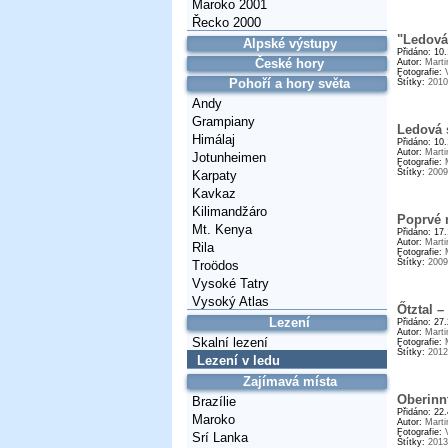
Maroko 2001
Řecko 2000
"Ledová
Alpské výstupy
Přidáno: 10
České hory
Autor:
Marti
Fotografie:
Pohoří a hory světa
Štítky:
2010
Andy
Grampiany
Ledová 
Himálaj
Přidáno: 10
Autor:
Marti
Jotunheimen
Fotografie:
Štítky:
2009
Karpaty
Kavkaz
Kilimandžáro
Poprvé 
Mt. Kenya
Přidáno: 17
Autor:
Marti
Rila
Fotografie:
Štítky:
2009
Troödos
Vysoké Tatry
Vysoký Atlas
Őtztal 
Lezení
Přidáno: 27
Autor:
Marti
Skalní lezení
Fotografie:
Štítky:
2012
Lezení v ledu
Zajímavá místa
Oberinnt
Brazílie
Přidáno: 22
Maroko
Autor:
Marti
Fotografie:
Srí Lanka
Štítky:
2013