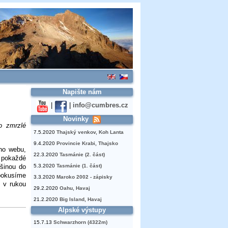
Napište nám
|
|
info@cumbres.cz
Novinky
o zmrzlé
7.5.2020
Thajský venkov, Koh Lanta
9.4.2020
Provincie Krabi, Thajsko
eho webu,
22.3.2020
Tasmánie (2. část)
 pokaždé
šinou do
5.3.2020
Tasmánie (1. část)
 pokusíme
3.3.2020
Maroko 2002 - zápisky
i v rukou
29.2.2020
Oahu, Havaj
21.2.2020
Big Island, Havaj
Alpské výstupy
15.7.13
Schwarzhorn (4322m)