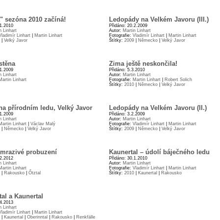
" sezóna 2010 začíná!
Ledopády na Velkém Javoru (III.)
.1.2010
Přidáno: 20.2.2009
n Linhart
Autor:
Martin Linhart
Vladimír Linhart
|
Martin Linhart
Fotografie:
Vladimír Linhart
|
Martin Linhart
|
Velký Javor
Štítky:
2009
|
Německo
|
Velký Javor
stěna
Zima ještě neskončila!
.1.2009
Přidáno: 5.3.2010
n Linhart
Autor:
Martin Linhart
Martin Linhart
Fotografie:
Martin Linhart
|
Robert Solich
Štítky:
2010
|
Německo
|
Velký Javor
na přírodním ledu, Velký Javor
Ledopády na Velkém Javoru (II.)
.1.2009
Přidáno: 3.2.2009
n Linhart
Autor:
Martin Linhart
Martin Linhart
|
Václav Malý
Fotografie:
Vladimír Linhart
|
Martin Linhart
|
Německo
|
Velký Javor
Štítky:
2009
|
Německo
|
Velký Javor
– mrazivé probuzení
Kaunertal – údolí báječného ledu
.2.2012
Přidáno: 30.1.2010
n Linhart
Autor:
Martin Linhart
Martin Linhart
Fotografie:
Vladimír Linhart
|
Martin Linhart
|
Rakousko
|
Őtztal
Štítky:
2010
|
Kaunertal
|
Rakousko
al a Kaunertal
.4.2013
n Linhart
Vladimír Linhart
|
Martin Linhart
|
Kaunertal
|
Oberinntal
|
Rakousko
|
Renkfälle