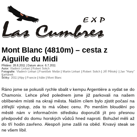
Mont Blanc (4810m) – cesta z
Aiguille du Midi
Přidáno: 28.8.2011 | Datum akce: 6.7.2011
Autor:
Vladimír Linhart
|
Robert Solich
Fotografie:
Vladimír Linhart
|
František Melán
|
Martin Linhart
|
Robert Solich
|
Jiří Pětioký
|
Jan "Hany"
Karhánek
Štítky:
2011
|
Alpy
|
Francie
|
Itálie
|
Mont Blanc
Ráno jsme se pokusili rychle sbalit v kempu Argentière a vydat se do
Chamonix. Lehce před polednem jsme již parkovali na našem
oblíbeném místě na okraji města. Naším cílem bylo zjistit počasí na
zítřejší výstup, zda to má vůbec cenu. Po menším bloudění po
městě nám v informačním středisku doporučili jít pro přesnou
předpověď do domu horských vůdců hned naproti. Bohužel měli až
do tří hodin zavřeno. Alespoň jsme zašli na oběd. Krvavý steak se
ne všem líbil.