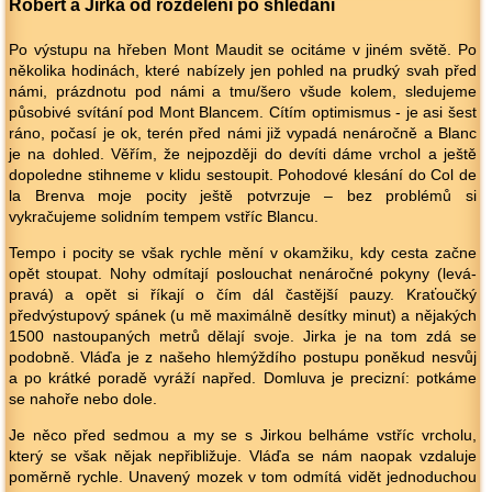
Robert a Jirka od rozdělení po shledání
Po výstupu na hřeben Mont Maudit se ocitáme v jiném světě. Po
několika hodinách, které nabízely jen pohled na prudký svah před
námi, prázdnotu pod námi a tmu/šero všude kolem, sledujeme
působivé svítání pod Mont Blancem. Cítím optimismus - je asi šest
ráno, počasí je ok, terén před námi již vypadá nenáročně a Blanc
je na dohled. Věřím, že nejpozději do devíti dáme vrchol a ještě
dopoledne stihneme v klidu sestoupit. Pohodové klesání do Col de
la Brenva moje pocity ještě potvrzuje – bez problémů si
vykračujeme solidním tempem vstříc Blancu.
Tempo i pocity se však rychle mění v okamžiku, kdy cesta začne
opět stoupat. Nohy odmítají poslouchat nenáročné pokyny (levá-
pravá) a opět si říkají o čím dál častější pauzy. Kraťoučký
předvýstupový spánek (u mě maximálně desítky minut) a nějakých
1500 nastoupaných metrů dělají svoje. Jirka je na tom zdá se
podobně. Vláďa je z našeho hlemýždího postupu poněkud nesvůj
a po krátké poradě vyráží napřed. Domluva je precizní: potkáme
se nahoře nebo dole.
Je něco před sedmou a my se s Jirkou belháme vstříc vrcholu,
který se však nějak nepřibližuje. Vláďa se nám naopak vzdaluje
poměrně rychle. Unavený mozek v tom odmítá vidět jednoduchou