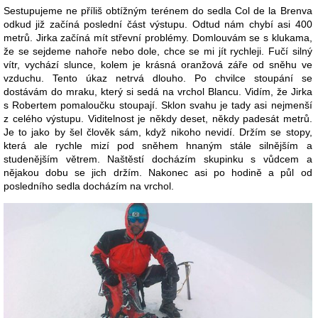
Sestupujeme ne příliš obtížným terénem do sedla Col de la Brenva
odkud již začíná poslední část výstupu. Odtud nám chybí asi 400
metrů. Jirka začíná mít střevní problémy. Domlouvám se s klukama,
že se sejdeme nahoře nebo dole, chce se mi jít rychleji. Fučí silný
vítr, vychází slunce, kolem je krásná oranžová záře od sněhu ve
vzduchu. Tento úkaz netrvá dlouho. Po chvilce stoupání se
dostávám do mraku, který si sedá na vrchol Blancu. Vidím, že Jirka
s Robertem pomaloučku stoupají. Sklon svahu je tady asi nejmenší
z celého výstupu. Viditelnost je někdy deset, někdy padesát metrů.
Je to jako by šel člověk sám, když nikoho nevidí. Držím se stopy,
která ale rychle mizí pod sněhem hnaným stále silnějším a
studenějším větrem. Naštěstí docházím skupinku s vůdcem a
nějakou dobu se jich držím. Nakonec asi po hodině a půl od
posledního sedla docházím na vrchol.