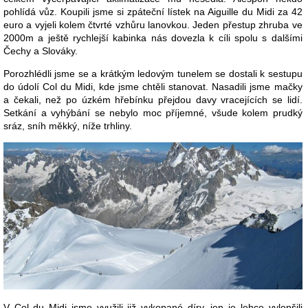
pohlídá vůz. Koupili jsme si zpáteční lístek na Aiguille du Midi za 42
euro a vyjeli kolem čtvrté vzhůru lanovkou. Jeden přestup zhruba ve
2000m a ještě rychlejší kabinka nás dovezla k cíli spolu s dalšími
Čechy a Slováky.
Porozhlédli jsme se a krátkým ledovým tunelem se dostali k sestupu
do údolí Col du Midi, kde jsme chtěli stanovat. Nasadili jsme mačky
a čekali, než po úzkém hřebínku přejdou davy vracejících se lidí.
Setkání a vyhýbání se nebylo moc příjemné, všude kolem prudký
sráz, sníh měkký, níže trhliny.
V Col du Midi jsme využili již vykopané díry, jen je lehce vylepšili