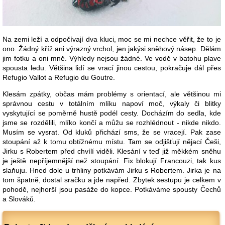
Na zemi leží a odpočívají dva kluci, moc se mi nechce věřit, že to je
ono. Žádný kříž ani výrazný vrchol, jen jakýsi sněhový násep. Dělám
jim fotku a oni mně. Výhledy nejsou žádné. Ve vodě v batohu plave
spousta ledu. Většina lidí se vrací jinou cestou, pokračuje dál přes
Refugio Vallot a Refugio du Goutre.
Klesám zpátky, občas mám problémy s orientací, ale většinou mi
správnou cestu v totálním mlíku napoví moč, výkaly či blitky
vyskytující se poměrně hustě podél cesty. Docházím do sedla, kde
jsme se rozdělili, mlíko končí a můžu se rozhlédnout - nikde nikdo.
Musím se vysrat. Od kluků přichází sms, že se vracejí. Pak zase
stoupání až k tomu obtížnému místu. Tam se odjišťují nějací Češi,
Jirku s Robertem před chvílí viděli. Klesání v teď již měkkém sněhu
je ještě nepříjemnější než stoupání. Fix blokují Francouzi, tak kus
slaňuju. Hned dole u trhliny potkávám Jirku s Robertem. Jirka je na
tom špatně, dostal sračku a jde napřed. Zbytek sestupu je celkem v
pohodě, nejhorší jsou pasáže do kopce. Potkáváme spousty Čechů
a Slováků.