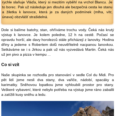
rychle slaňuje Vláďa, který si mezitím vyběhl na vrchol Blancu. Je
to borec. Pak už následuje jen dlouhá ale bezpečná cesta ke stanu
a žiletka k lanovce, která je za daných podmínek (mlha, vítr,
únava) obzvlášť strašidelná.
Dole si balíme batohy, stan, ohříváme trochu vody. Čeká nás krutý
výstup k lanovce. Je kolem poledne, 12 h na cestě. Počasí se
opravdu horší, ale davy horolezců stále přicházejí z lanovky. Hodina
dřiny a jedeme s Robertem dolů neuvěřitelně nacpanou lanovkou.
Setkáváme se i s Jirkou a pak už nás vyzvedává Martin. Čeká nás
už jen pivo a pizza v kempu ...
Co si vzít
Naše skupinka se rozhodla pro stanování v sedle Col du Midi. Pro
pět lidí jsme nesli dva stany, dva vařiče, nádobí, spacáky a
karimatky. Sněhovou lopatkou jsme vyhloubili prostor pro stany.
Veškeré vybavení, které nebylo potřeba na výstup jsme ráno zabalili
a zatížili kusy sněhu a ledu.