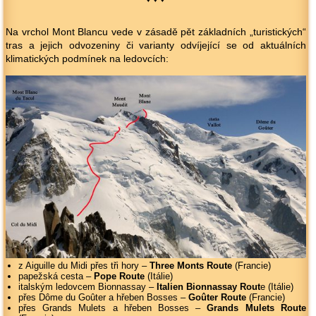
Na vrchol Mont Blancu vede v zásadě pět základních „turistických“
tras a jejich odvozeniny či varianty odvíjející se od aktuálních
klimatických podmínek na ledovcích:
z Aiguille du Midi přes tři hory –
Three Monts Route
(Francie)
papežská cesta –
Pope Route
(Itálie)
italským ledovcem Bionnassay –
Italien Bionnassay Rout
e (Itálie)
přes Dôme du Goûter a hřeben Bosses –
Goûter Route
(Francie)
přes Grands Mulets a hřeben Bosses –
Grands Mulets Route