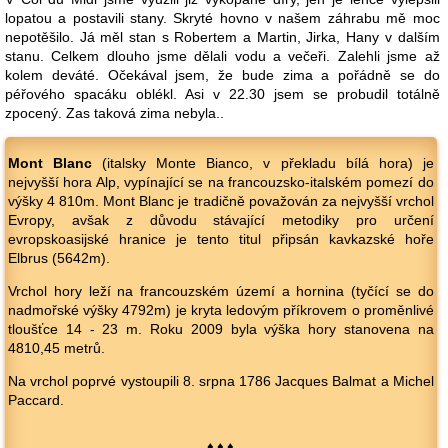
lopatou a postavili stany. Skryté hovno v našem záhrabu mě moc
nepotěšilo. Já měl stan s Robertem a Martin, Jirka, Hany v dalším
stanu. Celkem dlouho jsme dělali vodu a večeři. Zalehli jsme až
kolem deváté. Očekával jsem, že bude zima a pořádně se do
péřového spacáku oblékl. Asi v 22.30 jsem se probudil totálně
zpocený. Zas taková zima nebyla..
Mont Blanc
(italsky Monte Bianco, v překladu bílá hora) je
nejvyšší hora Alp, vypínající se na francouzsko-italském pomezí do
výšky 4 810m. Mont Blanc je tradičně považován za nejvyšší vrchol
Evropy, avšak z důvodu stávající metodiky pro určení
evropskoasijské hranice je tento titul připsán kavkazské hoře
Elbrus (5642m).
Vrchol hory leží na francouzském území a hornina (tyčící se do
nadmořské výšky 4792m) je kryta ledovým příkrovem o proměnlivé
tloušťce 14 - 23 m. Roku 2009 byla výška hory stanovena na
4810,45 metrů.
Na vrchol poprvé vystoupili 8. srpna 1786 Jacques Balmat a Michel
Paccard.
♦ ♦ ♦