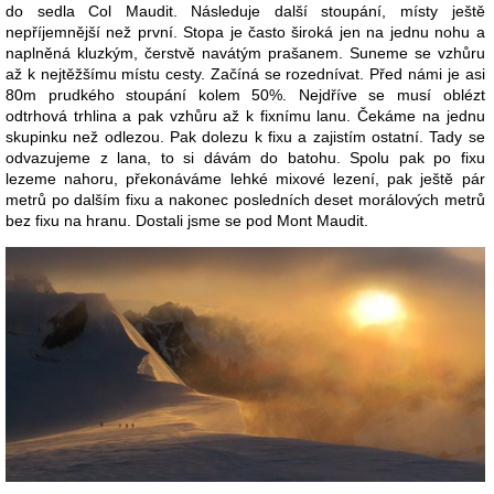
do sedla Col Maudit. Následuje další stoupání, místy ještě
nepříjemnější než první. Stopa je často široká jen na jednu nohu a
naplněná kluzkým, čerstvě navátým prašanem. Suneme se vzhůru
až k nejtěžšímu místu cesty. Začíná se rozednívat. Před námi je asi
80m prudkého stoupání kolem 50%. Nejdříve se musí oblézt
odtrhová trhlina a pak vzhůru až k fixnímu lanu. Čekáme na jednu
skupinku než odlezou. Pak dolezu k fixu a zajistím ostatní. Tady se
odvazujeme z lana, to si dávám do batohu. Spolu pak po fixu
lezeme nahoru, překonáváme lehké mixové lezení, pak ještě pár
metrů po dalším fixu a nakonec posledních deset morálových metrů
bez fixu na hranu. Dostali jsme se pod Mont Maudit.