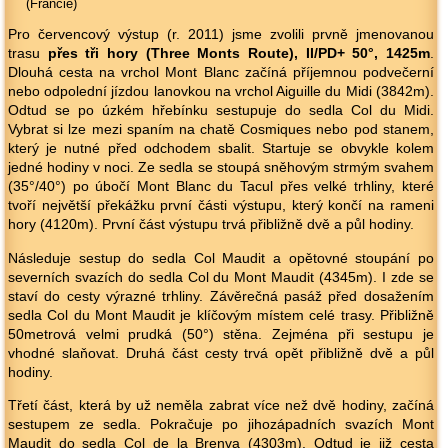
(Francie)
Pro červencový výstup (r. 2011) jsme zvolili prvně jmenovanou
trasu
přes tři hory (Three Monts Route), II/PD+ 50°, 1425m
.
Dlouhá cesta na vrchol Mont Blanc začíná příjemnou podvečerní
nebo odpolední jízdou lanovkou na vrchol Aiguille du Midi (3842m).
Odtud se po úzkém hřebínku sestupuje do sedla Col du Midi.
Vybrat si lze mezi spaním na chatě Cosmiques nebo pod stanem,
který je nutné před odchodem sbalit. Startuje se obvykle kolem
jedné hodiny v noci. Ze sedla se stoupá sněhovým strmým svahem
(35°/40°) po úbočí Mont Blanc du Tacul přes velké trhliny, které
tvoří největší překážku první části výstupu, který končí na rameni
hory (4120m). První část výstupu trvá přibližně dvě a půl hodiny.
Následuje sestup do sedla Col Maudit a opětovné stoupání po
severních svazích do sedla Col du Mont Maudit (4345m). I zde se
staví do cesty výrazné trhliny. Závěrečná pasáž před dosažením
sedla Col du Mont Maudit je klíčovým místem celé trasy. Přibližně
50metrová velmi prudká (50°) stěna. Zejména při sestupu je
vhodné slaňovat. Druhá část cesty trvá opět přibližně dvě a půl
hodiny.
Třetí část, která by už neměla zabrat více než dvě hodiny, začíná
sestupem ze sedla. Pokračuje po jihozápadních svazích Mont
Maudit do sedla Col de la Brenva (4303m). Odtud je již cesta