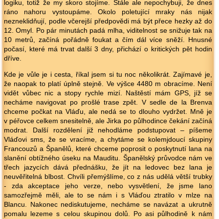
logiku, totiž že my skoro stojíme. Stále ale nepochybuji, že dnes
ráno nahoru vystoupáme. Okolo poletující mraky nás nijak
nezneklidňují, podle včerejší předpovědi má být přece hezky až do
12. Omyl. Po pár minutách padá mlha, viditelnost se snižuje tak na
10 metrů, začíná pořádně foukat a čím dál více sněží. Hnusné
počasí, které má trvat další 3 dny, přichází o kritických pět hodin
dříve.
Kde je vůle je i cesta, říkal jsem si tu noc několikrát. Zajímavé je,
že naopak to platí úplně stejně. Ve výšce 4480 m obracíme. Není
vidět vůbec nic a stopy rychle mizí. Naštěstí mám GPS, jíž se
necháme navigovat po prošlé trase zpět. V sedle de la Brenva
chceme počkat na Vláďu, ale nedá se to dlouho vydržet. Mně je
v péřovce celkem snesitelně, ale Jirka po půlhodince čekání začíná
modrat. Další rozdělení již nehodláme podstupovat – píšeme
Vláďovi sms, že se vracíme, a chytáme se kolemjdoucí skupiny
Francouzů a Španělů, které chceme poprosit o poskytnutí lana na
slanění obtížného úseku na Mauditu. Španělský průvodce nám ve
třech jazycích dává přednášku, že jít na ledovec bez lana je
neuvěřitelná blbost. Chvíli přemýšlíme, co z nás udělá větší trubky
- zda akceptace jeho verze, nebo vysvětlení, že jsme lano
samozřejmě měli, ale to se nám i s Vláďou ztratilo v mlze na
Blancu. Nakonec nediskutujeme, necháme se navázat a ukrutně
pomalu lezeme s celou skupinou dolů. Po asi půlhodině k nám