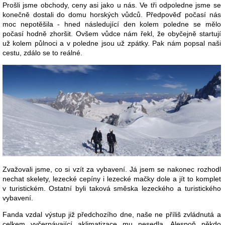
Prošli jsme obchody, ceny asi jako u nás. Ve tři odpoledne jsme se
konečně dostali do domu horských vůdců. Předpověď počasí nás
moc nepotěšila - hned následující den kolem poledne se mělo
počasí hodně zhoršit. Ovšem vůdce nám řekl, že obyčejně startují
už kolem půlnoci a v poledne jsou už zpátky. Pak nám popsal naši
cestu, zdálo se to reálné.
Zvažovali jsme, co si vzít za vybavení. Já jsem se nakonec rozhodl
nechat skelety, lezecké cepíny i lezecké mačky dole a jít to komplet
v turistickém. Ostatní byli taková směska lezeckého a turistického
vybavení.
Fanda vzdal výstup již předchozího dne, naše ne příliš zvládnutá a
celkem vyčerpávající aklimatizace mu nesedla. Alespoň někdo