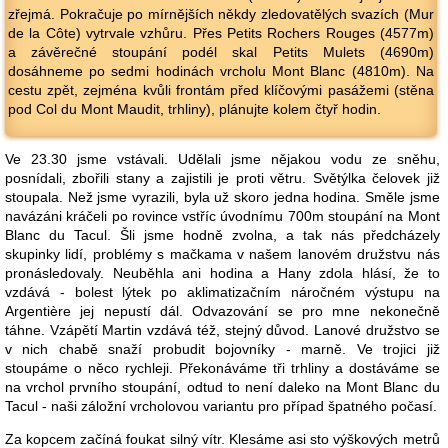
zřejmá. Pokračuje po mírnějších někdy zledovatělých svazích (Mur
de la Côte) vytrvale vzhůru. Přes Petits Rochers Rouges (4577m)
a závěrečné stoupání podél skal Petits Mulets (4690m)
dosáhneme po sedmi hodinách vrcholu Mont Blanc (4810m). Na
cestu zpět, zejména kvůli frontám před klíčovými pasážemi (stěna
pod Col du Mont Maudit, trhliny), plánujte kolem čtyř hodin.
Ve 23.30 jsme vstávali. Udělali jsme nějakou vodu ze sněhu,
posnídali, zbořili stany a zajistili je proti větru. Světýlka čelovek již
stoupala. Než jsme vyrazili, byla už skoro jedna hodina. Směle jsme
navázáni kráčeli po rovince vstříc úvodnímu 700m stoupání na Mont
Blanc du Tacul. Šli jsme hodně zvolna, a tak nás předcházely
skupinky lidí, problémy s mačkama v našem lanovém družstvu nás
pronásledovaly. Neuběhla ani hodina a Hany zdola hlásí, že to
vzdává - bolest lýtek po aklimatizačním náročném výstupu na
Argentière jej nepustí dál. Odvazování se pro mne nekonečně
táhne. Vzápětí Martin vzdává též, stejný důvod. Lanové družstvo se
v nich chabě snaží probudit bojovníky - marně. Ve trojici již
stoupáme o něco rychleji. Překonáváme tři trhliny a dostáváme se
na vrchol prvního stoupání, odtud to není daleko na Mont Blanc du
Tacul - naši záložní vrcholovou variantu pro případ špatného počasí.
Za kopcem začíná foukat silný vítr. Klesáme asi sto výškových metrů