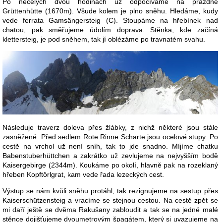
Po necelých dvou hodinách už odpočíváme na prázdné
Grüttenhütte (1670m). Všude kolem je plno sněhu. Hledáme, kudy
vede ferrata Gamsängersteig (C). Stoupáme na hřebínek nad
chatou, pak směřujeme údolím doprava. Stěnka, kde začíná
klettersteig, je pod sněhem, tak jí oblézáme po travnatém svahu.
Následuje traverz doleva přes žlábky, z nichž některé jsou stále
zasněžené. Před sedlem Rote Rinne Scharte jsou ocelové stupy. Po
cestě na vrchol už není sníh, tak to jde snadno. Míjíme chatku
Babenstuberhüttchen a zakrátko už zevlujeme na nejvyšším bodě
Kaisergebirge (2344m). Koukáme po okolí, hlavně pak na rozeklaný
hřeben Kopftörlgrat, kam vede řada lezeckých cest.
Výstup se nám kvůli sněhu protáhl, tak rezignujeme na sestup přes
Kaiserschützensteig a vracíme se stejnou cestou. Na cestě zpět se
mi daří ještě se dvěma Rakušany zabloudit a tak se na jedné malé
stěnce dojišťujeme dvoumetrovým špagátem, který si uvazujeme na