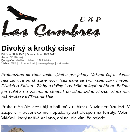
Divoký a krotký císař
Přidáno: 23.6.2012 | Datum akce: 26.5.2012
Autor:
Jiří Pětioký
Fotografie:
Vladimír Linhart
|
Jiří Pětioký
Štítky:
2012
|
Ellmauer Halt
|
Kaisergebirge
|
Rakousko
Probouzíme se ráno vedle výběhu pro jeleny. Vaříme čaj a slunce
nás zahřívá po chladné noci. Nad námi se tyčí vápencový hřeben
Divokého Kaiseru. Žlaby a doliny jsou ještě pokryté sněhem. Balíme
jen nalehko a začínáme stoupat po liduprázdné stezce, která nás
má dovést na Ellmauer Halt.
Praha mě stále více ubíjí a bolí mě z ní hlava. Navíc nemůžu lézt. V
zácpě u Hradčanské mě napadá vyrazit alespoň na ferraty. Volám
Vláďovi, který neříká ani ano, ani ne. Ale vím, že pojede.