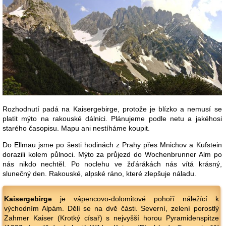
Rozhodnutí padá na Kaisergebirge, protože je blízko a nemusí se
platit mýto na rakouské dálnici. Plánujeme podle netu a jakéhosi
starého časopisu. Mapu ani nestíháme koupit.
Do Ellmau jsme po šesti hodinách z Prahy přes Mnichov a Kufstein
dorazili kolem půlnoci. Mýto za průjezd do Wochenbrunner Alm po
nás nikdo nechtěl. Po noclehu ve žďárákách nás vítá krásný,
slunečný den. Rakouské, alpské ráno, které zlepšuje náladu.
Kaisergebirge
je vápencovo-dolomitové pohoří náležící k
východním Alpám. Dělí se na dvě části. Severní, zelení porostlý
Zahmer Kaiser (Krotký císař) s nejvyšší horou Pyramidenspitze