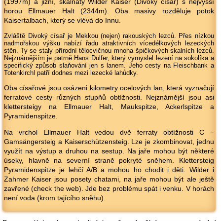
(1997m) a jižní, skalnatý Wilder Kaiser (Divoký císař) s nejvyšší
horou Ellmauer Halt (2344m). Oba masivy rozděluje potok
Kaisertalbach, který se vlévá do Innu.
Zvláště Divoký císař je Mekkou (nejen) rakouských lezců. Přes nízkou
nadmořskou výšku nabízí řadu atraktivních vícedélkových lezeckých
stěn. Ty se staly přírodní tělocvičnou mnoha špičkových skalních lezců.
Nejznámějším je patrně Hans Dülfer, který vymyslel lezení na sokolíka a
specifický způsob slaňování jen s lanem. Jeho cesty na Fleischbank a
Totenkirchl patří dodnes mezi lezecké lahůdky.
Oba císařové jsou osázeni kilometry ocelových lan, která vyznačují
ferratové cesty různých stupňů obtížnosti. Nejznámější jsou asi
klettersteigy na Ellmauer Halt, Maukspitze, Ackerlspitze a
Pyramidenspitze.
Na vrchol Ellmauer Halt vedou dvě ferraty obtížnosti C –
Gamsängersteig a Kaiserschützensteig. Lze je zkombinovat, jednu
využít na výstup a druhou na sestup. Na jaře mohou být některé
úseky, hlavně na severní straně pokryté sněhem. Klettersteig
Pyramidenspitze je lehčí A/B a mohou ho chodit i děti. Wilder i
Zahmer Kaiser jsou posety chatami, na jaře mohou být ale ještě
zavřené (check the web). Jde bez problému spát i venku. V horách
není voda (krom tajícího sněhu).