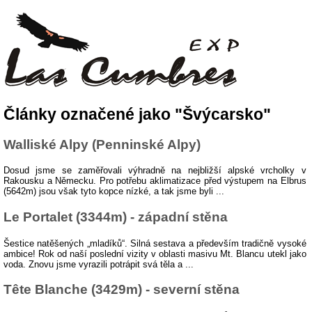
Články označené jako "Švýcarsko"
Walliské Alpy (Penninské Alpy)
Dosud jsme se zaměřovali výhradně na nejbližší alpské vrcholky v
Rakousku a Německu. Pro potřebu aklimatizace před výstupem na Elbrus
(5642m) jsou však tyto kopce nízké, a tak jsme byli ...
Le Portalet (3344m) - západní stěna
Šestice natěšených „mladíků“. Silná sestava a především tradičně vysoké
ambice! Rok od naší poslední vizity v oblasti masivu Mt. Blancu utekl jako
voda. Znovu jsme vyrazili potrápit svá těla a ...
Tête Blanche (3429m) - severní stěna