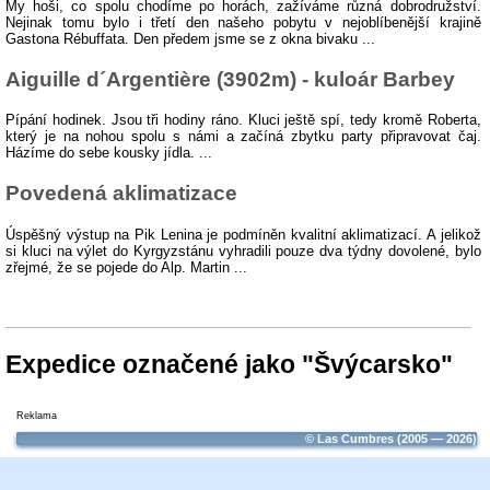
My hoši, co spolu chodíme po horách, zažíváme různá dobrodružství.
Nejinak tomu bylo i třetí den našeho pobytu v nejoblíbenější krajině
Gastona Rébuffata. Den předem jsme se z okna bivaku ...
Aiguille d´Argentière (3902m) - kuloár Barbey
Pípání hodinek. Jsou tři hodiny ráno. Kluci ještě spí, tedy kromě Roberta,
který je na nohou spolu s námi a začíná zbytku party připravovat čaj.
Házíme do sebe kousky jídla. ...
Povedená aklimatizace
Úspěšný výstup na Pik Lenina je podmíněn kvalitní aklimatizací. A jelikož
si kluci na výlet do Kyrgyzstánu vyhradili pouze dva týdny dovolené, bylo
zřejmé, že se pojede do Alp. Martin ...
Expedice označené jako "Švýcarsko"
Reklama
© Las Cumbres (2005 — 2026)