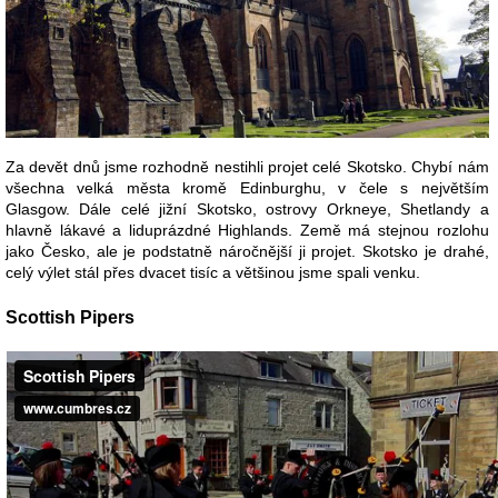
Za devět dnů jsme rozhodně nestihli projet celé Skotsko. Chybí nám
všechna velká města kromě Edinburghu, v čele s největším
Glasgow. Dále celé jižní Skotsko, ostrovy Orkneye, Shetlandy a
hlavně lákavé a liduprázdné Highlands. Země má stejnou rozlohu
jako Česko, ale je podstatně náročnější ji projet. Skotsko je drahé,
celý výlet stál přes dvacet tisíc a většinou jsme spali venku.
Scottish Pipers