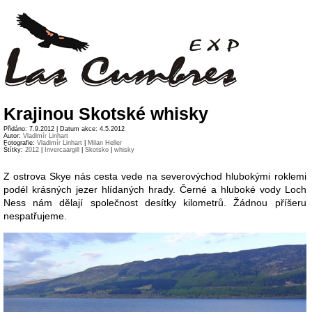
Krajinou Skotské whisky
Přidáno: 7.9.2012 | Datum akce: 4.5.2012
Autor:
Vladimír Linhart
Fotografie:
Vladimír Linhart
|
Milan Heller
Štítky:
2012
|
Invercaargill
|
Skotsko
|
whisky
Z ostrova Skye nás cesta vede na severovýchod hlubokými roklemi
podél krásných jezer hlídaných hrady. Černé a hluboké vody Loch
Ness nám dělají společnost desítky kilometrů. Žádnou příšeru
nespatřujeme.