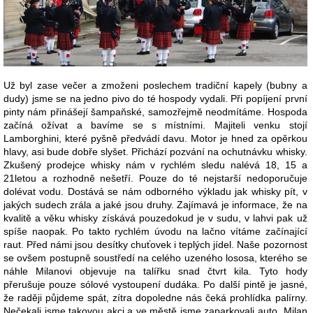
Už byl zase večer a zmoženi poslechem tradiční kapely (bubny a
dudy) jsme se na jedno pivo do té hospody vydali. Při popíjení první
pinty nám přinášejí šampaňské, samozřejmě neodmítáme. Hospoda
začíná ožívat a bavíme se s místními. Majiteli venku stojí
Lamborghini, které pyšně předvádí davu. Motor je hned za opěrkou
hlavy, asi bude dobře slyšet. Přichází pozvání na ochutnávku whisky.
Zkušený prodejce whisky nám v rychlém sledu nalévá 18, 15 a
21letou a rozhodně nešetří. Pouze do té nejstarší nedoporučuje
dolévat vodu. Dostává se nám odborného výkladu jak whisky pít, v
jakých sudech zrála a jaké jsou druhy. Zajímavá je informace, že na
kvalitě a věku whisky získává pouzedokud je v sudu, v lahvi pak už
spíše naopak. Po takto rychlém úvodu na lačno vítáme začínající
raut. Před námi jsou desítky chuťovek i teplých jídel. Naše pozornost
se ovšem postupně soustředí na celého uzeného lososa, kterého se
náhle Milanovi objevuje na talířku snad čtvrt kila. Tyto hody
přerušuje pouze sólové vystoupení dudáka. Po další pintě je jasné,
že raději půjdeme spát, zítra dopoledne nás čeká prohlídka palírny.
Nečekali jsme takovou akci a ve městě jsme zaparkovali auto. Milan