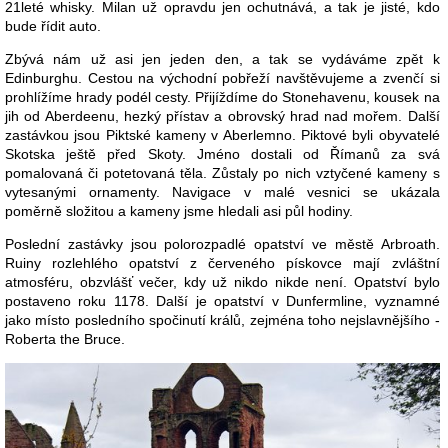
21leté whisky. Milan už opravdu jen ochutnává, a tak je jisté, kdo
bude řídit auto.
Zbývá nám už asi jen jeden den, a tak se vydáváme zpět k
Edinburghu. Cestou na východní pobřeží navštěvujeme a zvenčí si
prohlížíme hrady podél cesty. Přijíždíme do Stonehavenu, kousek na
jih od Aberdeenu, hezký přístav a obrovský hrad nad mořem. Další
zastávkou jsou Piktské kameny v Aberlemno. Piktové byli obyvatelé
Skotska ještě před Skoty. Jméno dostali od Římanů za svá
pomalovaná či potetovaná těla. Zůstaly po nich vztyčené kameny s
vytesanými ornamenty. Navigace v malé vesnici se ukázala
poměrně složitou a kameny jsme hledali asi půl hodiny.
Poslední zastávky jsou polorozpadlé opatství ve městě Arbroath.
Ruiny rozlehlého opatství z červeného pískovce mají zvláštní
atmosféru, obzvlášť večer, kdy už nikdo nikde není. Opatství bylo
postaveno roku 1178. Další je opatství v Dunfermline, vyznamné
jako místo posledního spočinutí králů, zejména toho nejslavnějšího -
Roberta the Bruce.