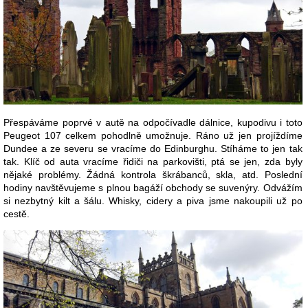
Přespáváme poprvé v autě na odpočívadle dálnice, kupodivu i toto
Peugeot 107 celkem pohodlně umožnuje. Ráno už jen projíždíme
Dundee a ze severu se vracíme do Edinburghu. Stíháme to jen tak
tak. Klíč od auta vracíme řidiči na parkovišti, ptá se jen, zda byly
nějaké problémy. Žádná kontrola škrábanců, skla, atd. Poslední
hodiny navštěvujeme s plnou bagáží obchody se suvenýry. Odvážím
si nezbytný kilt a šálu. Whisky, cidery a piva jsme nakoupili už po
cestě.