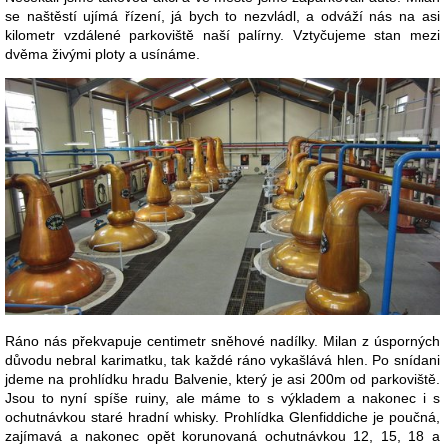
se naštěstí ujímá řízení, já bych to nezvládl, a odváží nás na asi
kilometr vzdálené parkoviště naší palírny. Vztyčujeme stan mezi
dvěma živými ploty a usínáme.
Ráno nás překvapuje centimetr sněhové nadílky. Milan z úsporných
důvodu nebral karimatku, tak každé ráno vykašlává hlen. Po snídani
jdeme na prohlídku hradu Balvenie, který je asi 200m od parkoviště.
Jsou to nyní spíše ruiny, ale máme to s výkladem a nakonec i s
ochutnávkou staré hradní whisky. Prohlídka Glenfiddiche je poučná,
zajímavá a nakonec opět korunovaná ochutnávkou 12, 15, 18 a