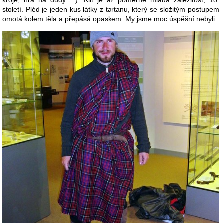
kroje, hra na dudy ...). Kilt je až poměrně mladá záležitost, 18.
století. Pléd je jeden kus látky z tartanu, který se složitým postupem
omotá kolem těla a přepásá opaskem. My jsme moc úspěšní nebyli.