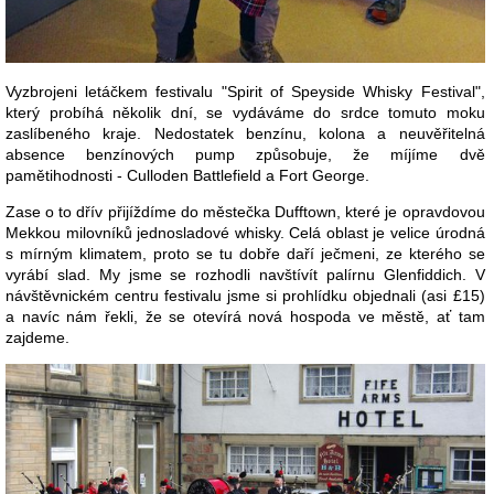
Vyzbrojeni letáčkem festivalu "Spirit of Speyside Whisky Festival",
který probíhá několik dní, se vydáváme do srdce tomuto moku
zaslíbeného kraje. Nedostatek benzínu, kolona a neuvěřitelná
absence benzínových pump způsobuje, že míjíme dvě
pamětihodnosti - Culloden Battlefield a Fort George.
Zase o to dřív přijíždíme do městečka Dufftown, které je opravdovou
Mekkou milovníků jednosladové whisky. Celá oblast je velice úrodná
s mírným klimatem, proto se tu dobře daří ječmeni, ze kterého se
vyrábí slad. My jsme se rozhodli navštívít palírnu Glenfiddich. V
návštěvnickém centru festivalu jsme si prohlídku objednali (asi £15)
a navíc nám řekli, že se otevírá nová hospoda ve městě, ať tam
zajdeme.