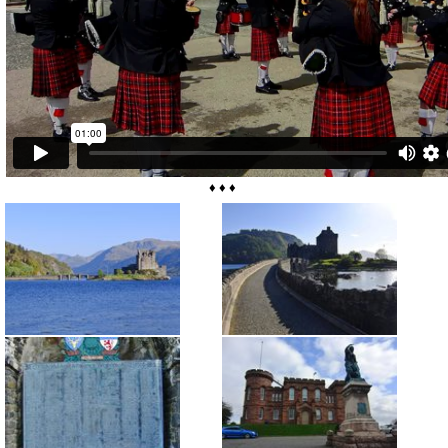
♦ ♦ ♦