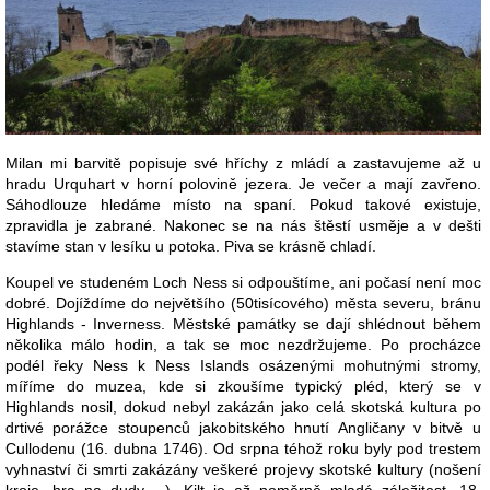
Milan mi barvitě popisuje své hříchy z mládí a zastavujeme až u
hradu Urquhart v horní polovině jezera. Je večer a mají zavřeno.
Sáhodlouze hledáme místo na spaní. Pokud takové existuje,
zpravidla je zabrané. Nakonec se na nás štěstí usměje a v dešti
stavíme stan v lesíku u potoka. Piva se krásně chladí.
Koupel ve studeném Loch Ness si odpouštíme, ani počasí není moc
dobré. Dojíždíme do největšího (50tisícového) města severu, bránu
Highlands - Inverness. Městské památky se dají shlédnout během
několika málo hodin, a tak se moc nezdržujeme. Po procházce
podél řeky Ness k Ness Islands osázenými mohutnými stromy,
míříme do muzea, kde si zkoušíme typický pléd, který se v
Highlands nosil, dokud nebyl zakázán jako celá skotská kultura po
drtivé porážce stoupenců jakobitského hnutí Angličany v bitvě u
Cullodenu (16. dubna 1746). Od srpna téhož roku byly pod trestem
vyhnaství či smrti zakázány veškeré projevy skotské kultury (nošení