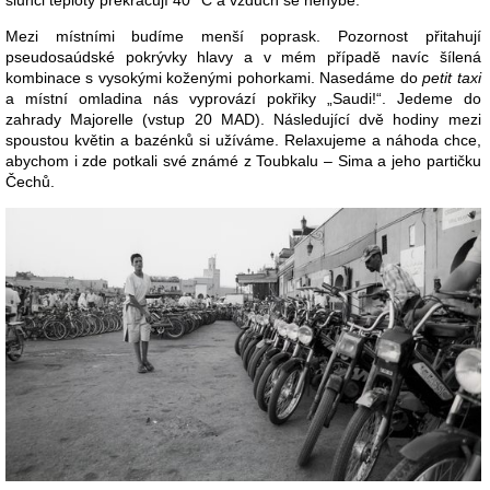
Mezi místními budíme menší poprask. Pozornost přitahují
pseudosaúdské pokrývky hlavy a v mém případě navíc šílená
kombinace s vysokými koženými pohorkami. Nasedáme do
petit taxi
a místní omladina nás vyprovází pokřiky „Saudi!“. Jedeme do
zahrady Majorelle (vstup 20 MAD). Následující dvě hodiny mezi
spoustou květin a bazénků si užíváme. Relaxujeme a náhoda chce,
abychom i zde potkali své známé z Toubkalu – Sima a jeho partičku
Čechů.