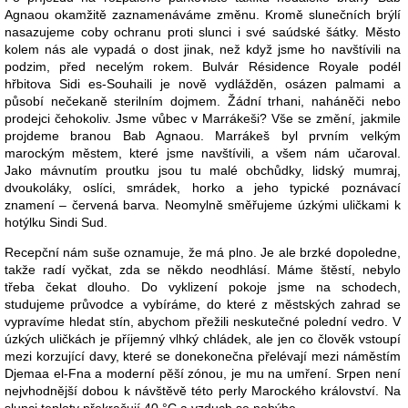
Agnaou okamžitě zaznamenáváme změnu. Kromě slunečních brýlí
nasazujeme coby ochranu proti slunci i své saúdské šátky. Město
kolem nás ale vypadá o dost jinak, než když jsme ho navštívili na
podzim, před necelým rokem. Bulvár Résidence Royale podél
hřbitova Sidi es-Souhaili je nově vydlážděn, osázen palmami a
působí nečekaně sterilním dojmem. Žádní trhani, naháněči nebo
prodejci čehokoliv. Jsme vůbec v Marrákeši? Vše se změní, jakmile
projdeme branou Bab Agnaou. Marrákeš byl prvním velkým
marockým městem, které jsme navštívili, a všem nám učaroval.
Jako mávnutím proutku jsou tu malé obchůdky, lidský mumraj,
dvoukoláky, oslíci, smrádek, horko a jeho typické poznávací
znamení – červená barva. Neomylně směřujeme úzkými uličkami k
hotýlku Sindi Sud.
Recepční nám suše oznamuje, že má plno. Je ale brzké dopoledne,
takže radí vyčkat, zda se někdo neodhlásí. Máme štěstí, nebylo
třeba čekat dlouho. Do vyklizení pokoje jsme na schodech,
studujeme průvodce a vybíráme, do které z městských zahrad se
vypravíme hledat stín, abychom přežili neskutečné polední vedro. V
úzkých uličkách je příjemný vlhký chládek, ale jen co člověk vstoupí
mezi korzující davy, které se donekonečna přelévají mezi náměstím
Djemaa el-Fna a moderní pěší zónou, je mu na umření. Srpen není
nejvhodnější dobou k návštěvě této perly Marockého království. Na
slunci teploty překračují 40 °C a vzduch se nehýbe.