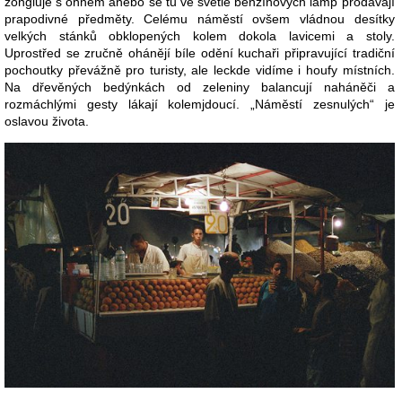
žongluje s ohněm anebo se tu ve světle benzínových lamp prodávají
prapodivné předměty. Celému náměstí ovšem vládnou desítky
velkých stánků obklopených kolem dokola lavicemi a stoly.
Uprostřed se zručně ohánějí bíle odění kuchaři připravující tradiční
pochoutky převážně pro turisty, ale leckde vidíme i houfy místních.
Na dřevěných bedýnkách od zeleniny balancují naháněči a
rozmáchlými gesty lákají kolemjdoucí. „Náměstí zesnulých“ je
oslavou života.