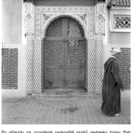
Po příjezdu na rozpálené parkoviště taxíků nedaleko brány Bab