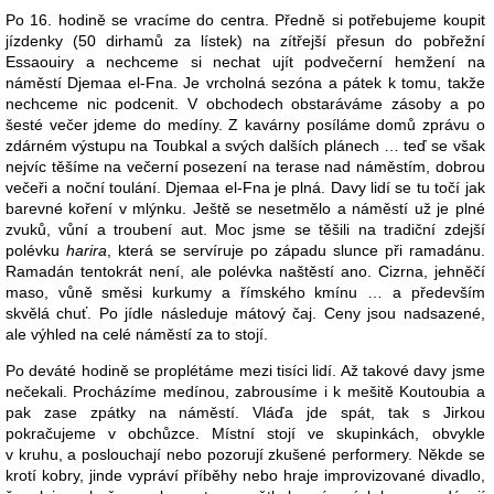
Po 16. hodině se vracíme do centra. Předně si potřebujeme koupit
jízdenky (50 dirhamů za lístek) na zítřejší přesun do pobřežní
Essaouiry a nechceme si nechat ujít podvečerní hemžení na
náměstí Djemaa el-Fna. Je vrcholná sezóna a pátek k tomu, takže
nechceme nic podcenit. V obchodech obstaráváme zásoby a po
šesté večer jdeme do medíny. Z kavárny posíláme domů zprávu o
zdárném výstupu na Toubkal a svých dalších plánech … teď se však
nejvíc těšíme na večerní posezení na terase nad náměstím, dobrou
večeři a noční toulání. Djemaa el-Fna je plná. Davy lidí se tu točí jak
barevné koření v mlýnku. Ještě se nesetmělo a náměstí už je plné
zvuků, vůní a troubení aut. Moc jsme se těšili na tradiční zdejší
polévku
harira
, která se servíruje po západu slunce při ramadánu.
Ramadán tentokrát není, ale polévka naštěstí ano. Cizrna, jehněčí
maso, vůně směsi kurkumy a římského kmínu … a především
skvělá chuť. Po jídle následuje mátový čaj. Ceny jsou nadsazené,
ale výhled na celé náměstí za to stojí.
Po deváté hodině se proplétáme mezi tisíci lidí. Až takové davy jsme
nečekali. Procházíme medínou, zabrousíme i k mešitě Koutoubia a
pak zase zpátky na náměstí. Vláďa jde spát, tak s Jirkou
pokračujeme v obchůzce. Místní stojí ve skupinkách, obvykle
v kruhu, a poslouchají nebo pozorují zkušené performery. Někde se
krotí kobry, jinde vypráví příběhy nebo hraje improvizované divadlo,