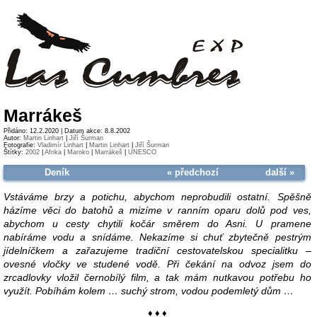
Marrákeš
Přidáno: 12.2.2020 | Datum akce: 8.8.2002
Autor:
Martin Linhart
|
Jiří Šurman
Fotografie:
Vladimír Linhart
|
Martin Linhart
|
Jiří Šurman
Štítky:
2002
|
Afrika
|
Maroko
|
Marrákeš
|
UNESCO
Deník
« předchozí
další »
Vstáváme brzy a potichu, abychom neprobudili ostatní. Spěšně
házíme věci do batohů a mizíme v ranním oparu dolů pod ves,
abychom u cesty chytili kočár směrem do Asni. U pramene
nabíráme vodu a snídáme. Nekazíme si chuť zbytečně pestrým
jídelníčkem a zařazujeme tradiční cestovatelskou specialitku –
ovesné vločky ve studené vodě. Při čekání na odvoz jsem do
zrcadlovky vložil černobílý film, a tak mám nutkavou potřebu ho
využít. Pobíhám kolem … suchý strom, vodou podemletý dům …
♦ ♦ ♦