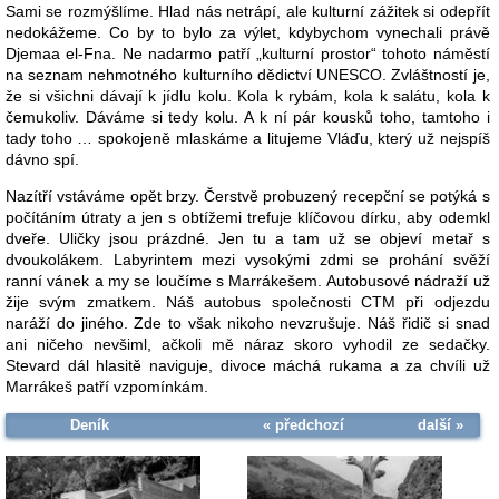
Sami se rozmýšlíme. Hlad nás netrápí, ale kulturní zážitek si odepřít
nedokážeme. Co by to bylo za výlet, kdybychom vynechali právě
Djemaa el-Fna. Ne nadarmo patří „kulturní prostor“ tohoto náměstí
na seznam nehmotného kulturního dědictví UNESCO. Zvláštností je,
že si všichni dávají k jídlu kolu. Kola k rybám, kola k salátu, kola k
čemukoliv. Dáváme si tedy kolu. A k ní pár kousků toho, tamtoho i
tady toho … spokojeně mlaskáme a litujeme Vláďu, který už nejspíš
dávno spí.
Nazítří vstáváme opět brzy. Čerstvě probuzený recepční se potýká s
počítáním útraty a jen s obtížemi trefuje klíčovou dírku, aby odemkl
dveře. Uličky jsou prázdné. Jen tu a tam už se objeví metař s
dvoukolákem. Labyrintem mezi vysokými zdmi se prohání svěží
ranní vánek a my se loučíme s Marrákešem. Autobusové nádraží už
žije svým zmatkem. Náš autobus společnosti CTM při odjezdu
naráží do jiného. Zde to však nikoho nevzrušuje. Náš řidič si snad
ani ničeho nevšiml, ačkoli mě náraz skoro vyhodil ze sedačky.
Stevard dál hlasitě naviguje, divoce máchá rukama a za chvíli už
Marrákeš patří vzpomínkám.
Deník
« předchozí
další »