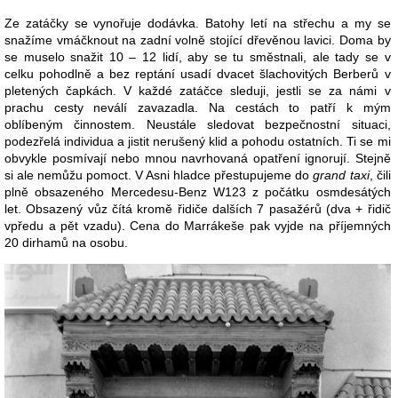
Ze zatáčky se vynořuje dodávka. Batohy letí na střechu a my se
snažíme vmáčknout na zadní volně stojící dřevěnou lavici. Doma by
se muselo snažit 10 – 12 lidí, aby se tu směstnali, ale tady se v
celku pohodlně a bez reptání usadí dvacet šlachovitých Berberů v
pletených čapkách. V každé zatáčce sleduji, jestli se za námi v
prachu cesty neválí zavazadla. Na cestách to patří k mým
oblíbeným činnostem. Neustále sledovat bezpečnostní situaci,
podezřelá individua a jistit nerušený klid a pohodu ostatních. Ti se mi
obvykle posmívají nebo mnou navrhovaná opatření ignorují. Stejně
si ale nemůžu pomoct. V Asni hladce přestupujeme do
grand taxi
, čili
plně obsazeného Mercedesu-Benz W123 z počátku osmdesátých
let. Obsazený vůz čítá kromě řidiče dalších 7 pasažérů (dva + řidič
vpředu a pět vzadu). Cena do Marrákeše pak vyjde na příjemných
20 dirhamů na osobu.