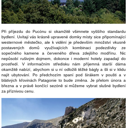
Při příjezdu do Pucónu si okamžitě všimnete vyššího standardu
bydlení. Uvítají vás krásně upravené domky místy sice připomínající
westernové městečko, ale k vidění je především množství vkusně
postavených domů využívajících kombinaci podezdívky ze
sopečného kamene a červeného dřeva zdejšího modřínu. Nic
nepůsobí rušivým dojmem, dokonce i moderní hotely zapadají do
prostředí. V informačním středisku nám příjemná starší dáma
okamžitě nabízí, abychom si u ní odložili těžké bágly a šli si v klidu
najít ubytování. Po předchozím spaní pod širákem v poušti a v
blátivých křovinách Patagonie to bude změna. Je přelom února a
března a v právě končící sezóně si můžeme vybrat slušné bydlení
za příznivou cenu.