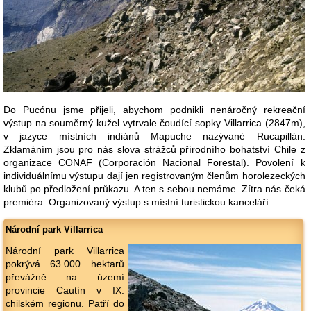
Do Pucónu jsme přijeli, abychom podnikli nenáročný rekreační
výstup na souměrný kužel vytrvale čoudící sopky Villarrica (2847m),
v jazyce místních indiánů Mapuche nazývané Rucapillán.
Zklamáním jsou pro nás slova strážců přírodního bohatství Chile z
organizace CONAF (Corporación Nacional Forestal). Povolení k
individuálnímu výstupu dají jen registrovaným členům horolezeckých
klubů po předložení průkazu. A ten s sebou nemáme. Zítra nás čeká
premiéra. Organizovaný výstup s místní turistickou kanceláří.
Národní park Villarrica
Národní park Villarrica
pokrývá 63.000 hektarů
převážně na území
provincie Cautín v IX.
chilském regionu. Patří do