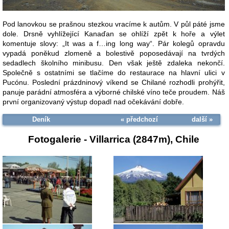
Pod lanovkou se prašnou stezkou vracíme k autům. V půl páté jsme
dole. Drsně vyhlížející Kanaďan se ohlíží zpět k hoře a výlet
komentuje slovy: „It was a f…ing long way“. Pár kolegů opravdu
vypadá poněkud zlomeně a bolestivě poposedávají na tvrdých
sedadlech školního minibusu. Den však ještě zdaleka nekončí.
Společně s ostatními se tlačíme do restaurace na hlavní ulici v
Pucónu. Poslední prázdninový víkend se Chilané rozhodli prohýřit,
panuje parádní atmosféra a výborné chilské víno teče proudem. Náš
první organizovaný výstup dopadl nad očekávání dobře.
Deník
« předchozí
další »
Fotogalerie -
Villarrica (2847m), Chile