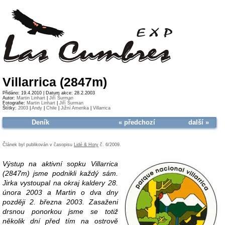
Villarrica (2847m)
Přidáno: 19.4.2010 | Datum akce: 28.2.2003
Autor:
Martin Linhart
|
Jiří Šurman
Fotografie:
Martin Linhart
|
Jiří Šurman
Štítky:
2003
|
Andy
|
Chile
|
Jižní Amerika
|
Villarrica
Deník
« předchozí
další »
Článek byl publikován v časopisu
Lidé & Hory
č. 6/2009.
Výstup na aktivní sopku Villarrica
(2847m) jsme podnikli každý sám.
Jirka vystoupal na okraj kaldery 28.
února 2003 a Martin o dva dny
později 2. března 2003. Zasaženi
drsnou ponorkou jsme se totiž
několik dní před tím na ostrově