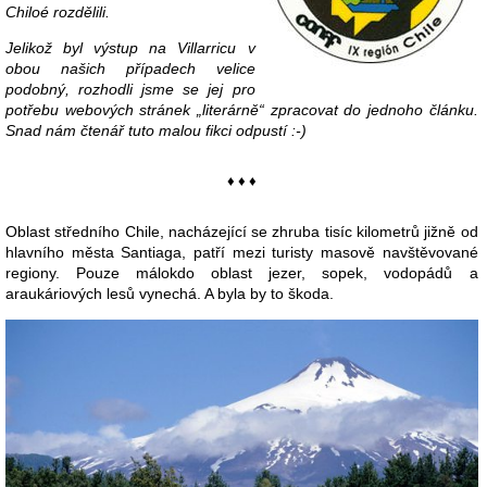
Chiloé rozdělili.
Jelikož byl výstup na Villarricu v
obou našich případech velice
podobný, rozhodli jsme se jej pro
potřebu webových stránek „literárně“ zpracovat do jednoho článku.
Snad nám čtenář tuto malou fikci odpustí :-)
♦ ♦ ♦
Oblast středního Chile, nacházející se zhruba tisíc kilometrů jižně od
hlavního města Santiaga, patří mezi turisty masově navštěvované
regiony. Pouze málokdo oblast jezer, sopek, vodopádů a
araukáriových lesů vynechá. A byla by to škoda.