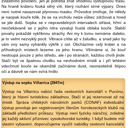
zvláštního povolení, jen je potřeba znát vhodnou výstupovou trasu.
Na hraně kráteru fouká silný vítr, který rozhání sirné výpary. Dnes
není nutné nasazovat plynovou masku. Průvodce zmiňuje, že někdy
je naopak kouře tolik, že se na vrcholu nelze vůbec zdržovat a hned
se jde dolů. Sopka se v nepravidelných intervalech otřásá, hřmí a
neočekávaně se z jejího nitra vyvalují hustá oblaka kouře. Slabší
povahy pokaždé vykřiknou strachy. Ani my k tomu nemáme daleko,
je to velmi nezvyklý pocit. Vibrace cítíte až v žaludku, a snad jako by
vám ony samy vyháněly výkřik z úst. Obcházíme celý kráter a na
příhodných místech lezeme za jeho hranu. Všímáme si, že kouř
nestoupá pouze z jeho středu, ale i po stranách, každou chvíli jinde.
Stačí být ve špatnou chvilku na nevhodném místě a i při lehkém
vdechnutí kouře se okamžitě začínáme dusit, nesnesitelně štípou
oči a dávivě se nám svírá hrdlo.
Výstup na sopku Villarrica (2847m)
Výstup na Villarricu nabízí řada cestovních kanceláří v Pucónu,
který je hlavní turistickou základnou. Stačí si jej rezervovat až na
místě. Správa chilských národních parků (CONAF) individuální
výstup povoluje jen registrovaným členům horolezeckých klubů na
základě předložení průkazu. Výstup není fyzicky náročný, zvládne
jej každý aktivní příznivec vysokohorské turistiky. I když budete mít
vlastní vybavení, doporučujeme využít nabídky cestovní kanceláře