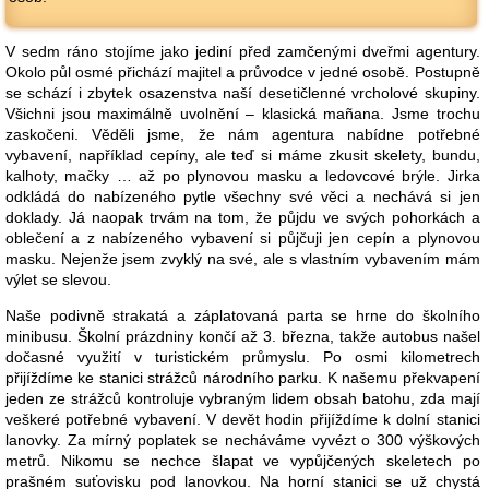
V sedm ráno stojíme jako jediní před zamčenými dveřmi agentury.
Okolo půl osmé přichází majitel a průvodce v jedné osobě. Postupně
se schází i zbytek osazenstva naší desetičlenné vrcholové skupiny.
Všichni jsou maximálně uvolnění – klasická mañana. Jsme trochu
zaskočeni. Věděli jsme, že nám agentura nabídne potřebné
vybavení, například cepíny, ale teď si máme zkusit skelety, bundu,
kalhoty, mačky … až po plynovou masku a ledovcové brýle. Jirka
odkládá do nabízeného pytle všechny své věci a nechává si jen
doklady. Já naopak trvám na tom, že půjdu ve svých pohorkách a
oblečení a z nabízeného vybavení si půjčuji jen cepín a plynovou
masku. Nejenže jsem zvyklý na své, ale s vlastním vybavením mám
výlet se slevou.
Naše podivně strakatá a záplatovaná parta se hrne do školního
minibusu. Školní prázdniny končí až 3. března, takže autobus našel
dočasné využití v turistickém průmyslu. Po osmi kilometrech
přijíždíme ke stanici strážců národního parku. K našemu překvapení
jeden ze strážců kontroluje vybraným lidem obsah batohu, zda mají
veškeré potřebné vybavení. V devět hodin přijíždíme k dolní stanici
lanovky. Za mírný poplatek se necháváme vyvézt o 300 výškových
metrů. Nikomu se nechce šlapat ve vypůjčených skeletech po
prašném suťovisku pod lanovkou. Na horní stanici se už chystá