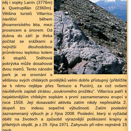
něj i sopky Lanín (3776m)
a Quetrupillán (2360m).
Většina turistů Villarricu
navštíví během
jihoamerického léta, mezi
prosincem a únorem. Od
dubna do září je třeba
počítat se srážkami a
nejnižší dlouhodobou
průměrnou teplotou kolem
4 stupňů. Sněhová
pokrývka může dosahovat
dvou metrů. Tento národní
park je ve srovnání s
většinou svých chilských protějšků velmi dobře přístupný (přiblížíte
se k němu nejlépe přes Temuco a Pucón), za což ovšem
návštěvník zaplatí ztrátou „soukromého prožitku“. Villarrica patří k
nejaktivnějším chilským sopkám s první zaznamenanou erupcí v
roce 1558. Její dosavadní aktivita zatím nikdy nepřesáhla 2.
stupeň tzv. indexu sopečné výbušnosti. Zatím poslední
zaznamenaný výbuch je z října 2008. Poslední, který si vyžádal
oběti na životech a způsobil výraznější poškození krajiny a
přilehlých obydlí, je z 29. října 1971. Zahynulo při něm nejméně 15
osob.