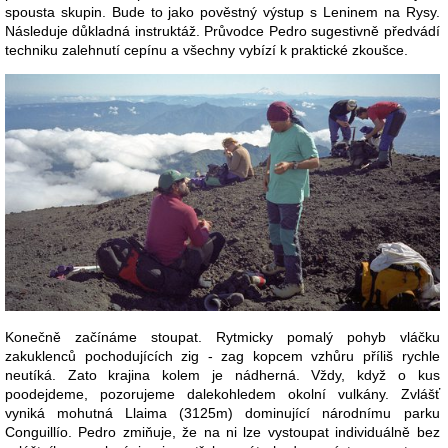
spousta skupin. Bude to jako pověstný výstup s Leninem na Rysy.
Následuje důkladná instruktáž. Průvodce Pedro sugestivně předvádí
techniku zalehnutí cepínu a všechny vybízí k praktické zkoušce.
Konečně začínáme stoupat. Rytmicky pomalý pohyb vláčku
zakuklenců pochodujících zig - zag kopcem vzhůru příliš rychle
neutíká. Zato krajina kolem je nádherná. Vždy, když o kus
poodejdeme, pozorujeme dalekohledem okolní vulkány. Zvlášť
vyniká mohutná Llaima (3125m) dominující národnímu parku
Conguillío. Pedro zmiňuje, že na ni lze vystoupat individuálně bez