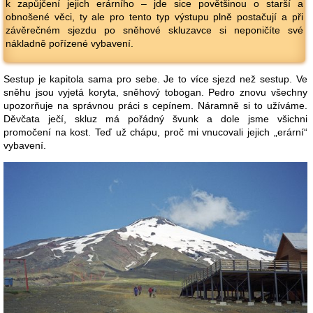
k zapůjčení jejich erárního – jde sice povětšinou o starší a
obnošené věci, ty ale pro tento typ výstupu plně postačují a při
závěrečném sjezdu po sněhové skluzavce si neponičíte své
nákladně pořízené vybavení.
Sestup je kapitola sama pro sebe. Je to více sjezd než sestup. Ve
sněhu jsou vyjetá koryta, sněhový tobogan. Pedro znovu všechny
upozorňuje na správnou práci s cepínem. Náramně si to užíváme.
Děvčata ječí, skluz má pořádný švunk a dole jsme všichni
promočení na kost. Teď už chápu, proč mi vnucovali jejich „erární“
vybavení.