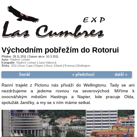
Východním pobřežím do Rotorui
Přidáno: 28.11.2011 | Datum akce: 10.3.2011
Autor:
Vladimír Linhart
Fotografie:
Vladimír Linhart
|
Jana Hábrová
Štítky:
2011
|
East Cape
|
Napier
|
Nový Zéland
|
Rotorua
|
Wellington
Seriál
« předchozí
další »
Ranní trajekt z Pictonu nás přiváží do Wellingtonu. Tady se ani
nezdržujeme a jedeme rovnou na severovýchod. Míříme k
ovocnářským městům Hastings a Napier, kde pracuje Olda,
spolužák Janičky, a my se s ním máme setkat.