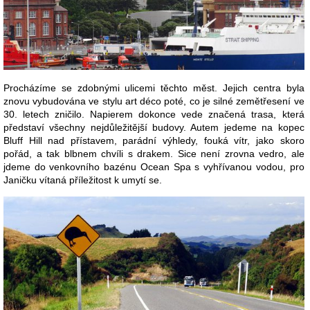
Procházíme se zdobnými ulicemi těchto měst. Jejich centra byla
znovu vybudována ve stylu art déco poté, co je silné zemětřesení ve
30. letech zničilo. Napierem dokonce vede značená trasa, která
představí všechny nejdůležitější budovy. Autem jedeme na kopec
Bluff Hill nad přístavem, parádní výhledy, fouká vítr, jako skoro
pořád, a tak blbnem chvíli s drakem. Sice není zrovna vedro, ale
jdeme do venkovního bazénu Ocean Spa s vyhřívanou vodou, pro
Janičku vítaná příležitost k umytí se.