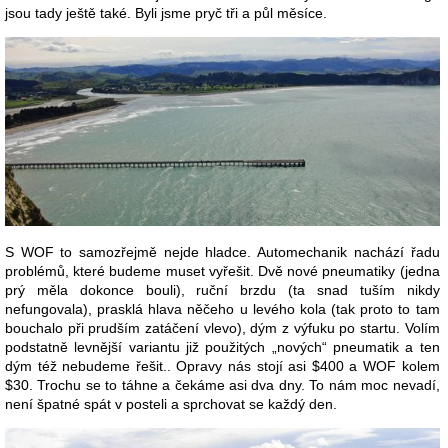
jsou tady ještě také. Byli jsme pryč tři a půl měsíce.
S WOF to samozřejmě nejde hladce. Automechanik nachází řadu
problémů, které budeme muset vyřešit. Dvě nové pneumatiky (jedna
prý měla dokonce bouli), ruční brzdu (ta snad tuším nikdy
nefungovala), prasklá hlava něčeho u levého kola (tak proto to tam
bouchalo při prudším zatáčení vlevo), dým z výfuku po startu. Volím
podstatně levnější variantu již použitých „nových“ pneumatik a ten
dým též nebudeme řešit.. Opravy nás stojí asi $400 a WOF kolem
$30. Trochu se to táhne a čekáme asi dva dny. To nám moc nevadí,
není špatné spát v posteli a sprchovat se každý den.