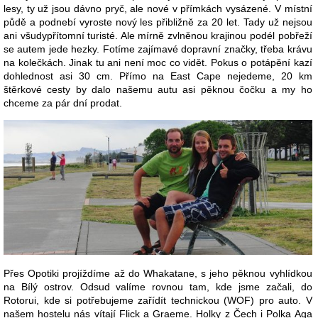
lesy, ty už jsou dávno pryč, ale nové v přímkách vysázené. V místní
půdě a podnebí vyroste nový les přibližně za 20 let. Tady už nejsou
ani všudypřítomní turisté. Ale mírně zvlněnou krajinou podél pobřeží
se autem jede hezky. Fotíme zajímavé dopravní značky, třeba krávu
na kolečkách. Jinak tu ani není moc co vidět. Pokus o potápění kazí
dohlednost asi 30 cm. Přímo na East Cape nejedeme, 20 km
štěrkové cesty by dalo našemu autu asi pěknou čočku a my ho
chceme za pár dní prodat.
Přes Opotiki projíždíme až do Whakatane, s jeho pěknou vyhlídkou
na Bílý ostrov. Odsud valíme rovnou tam, kde jsme začali, do
Rotorui, kde si potřebujeme zařídít technickou (WOF) pro auto. V
našem hostelu nás vítají Flick a Graeme. Holky z Čech i Polka Aga