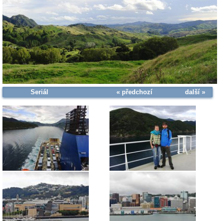
Seriál
« předchozí
další »