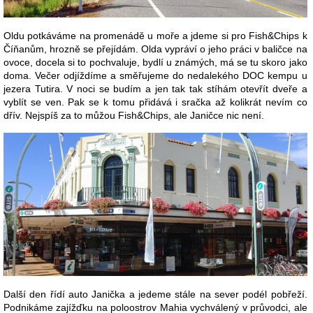
Oldu potkáváme na promenádě u moře a jdeme si pro Fish&Chips k
Číňanům, hrozně se přejídám. Olda vypráví o jeho práci v baličce na
ovoce, docela si to pochvaluje, bydlí u známých, má se tu skoro jako
doma. Večer odjíždíme a směřujeme do nedalekého DOC kempu u
jezera Tutira. V noci se budím a jen tak tak stíhám otevřít dveře a
vyblít se ven. Pak se k tomu přidává i sračka až kolikrát nevím co
dřív. Nejspíš za to můžou Fish&Chips, ale Janičce nic není.
Další den řídí auto Janička a jedeme stále na sever podél pobřeží.
Podnikáme zajížďku na poloostrov Mahia vychválený v průvodci, ale