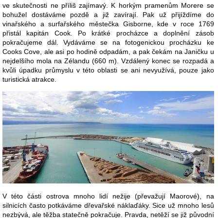
ve skutečnosti ne příliš zajímavý. K horkým pramenům Morere se
bohužel dostáváme pozdě a již zavírají. Pak už přijíždíme do
vinařského a surfařského městečka Gisborne, kde v roce 1769
přistál kapitán Cook. Po krátké procházce a doplnění zásob
pokračujeme dál. Vydáváme se na fotogenickou procházku ke
Cooks Cove, ale asi po hodině odpadám, a pak čekám na Janičku u
nejdelšího mola na Zélandu (660 m). Vzdálený konec se rozpadá a
kvůli úpadku průmyslu v této oblasti se ani nevyužívá, pouze jako
turistická atrakce.
V této části ostrova mnoho lidí nežije (převažují Maorové), na
silnicích často potkáváme dřevařské náklaďáky. Sice už mnoho lesů
nezbývá, ale těžba statečně pokračuje. Pravda, netěží se již původní