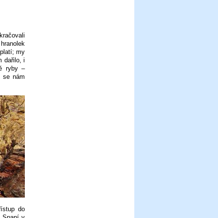
račovali
hranolek
platí; my
dařilo, i
ě ryby –
že se nám
ístup do
. Spaní v