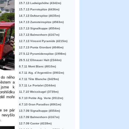
15.7.13
Ludwigshöhe (4342m)
15.7.13
Parrotspitze (4436m)
14.7.13
Dufourspitze (4635m)
14.7.13
Zumsteinspitze (4563m)
13.7.13
Signalkuppe (4554m)
13.7.13
Balmenhorn (4167m)
12.7.13
Vincent Pyramide (4215m)
12.7.13
Punta Giordani (4046m)
27.5.12
Pyramidenspitze (1998m)
26.5.12
Ellmauer Halt (2344m)
6.7.11
Mont Blanc (4810m)
4.7.11
Aig. d´Argentière (3902m)
n do něho
4.7.11
Tête Blanche (3429m)
městem a
3.7.11
Le Portalet (3344m)
 jsme k
prohlídku
11.7.10
Weisskugel (3739m)
odél moře
6.7.10
Petite Aig. Verte (3512m)
4.7.10
Gran Paradiso (4061m)
e se pár
13.7.09
Signalkuppe (4554m)
e nevyšlo
13.7.09
Balmenhorn (4167m)
.
12.7.09
Castor (4228m)