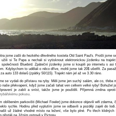
jitra jsme zašli do hezkého dřevěného kostela Old Saint Paul's. Prošli jsme 
užili si Te Papa a nechali si vytisknout elektronickou jízdenku na trajek
i společnosti Bluebird. Zpáteční jízdenky jsme si koupili po internetu s asi
em. Kdybychom to udělali o něco dříve, mohli jsme tak 20$ ušetřit. Za pasa
a za auto 133 dolarů (zpátky 50/115). Trajekt nám jel až ve 3.30 ráno.
me se vydali do přístavu na ryby. Měli jsme jen suchý salám, ale co, třeba m
o naše překvapení, když jsme začali tahat ven celkem velké ryby! Bohužel j
řipravení je zabít a sníst, takže jsme je pouštěli. Příjemná změna oprot
 rybářskému pokusu
.
 oblíbeném parkovišti (Michael Fowler) jsme dokonce objevili wifi zdarma, 
uteklo rychle. Hodinu před vyplutím jsme se odbavili a později zajeli do lodi
ašli už žádné vhodné místo na ležení, vše bylo plné. Po třech klidných
o přistáli na Jižním ostrově v Pictonu.