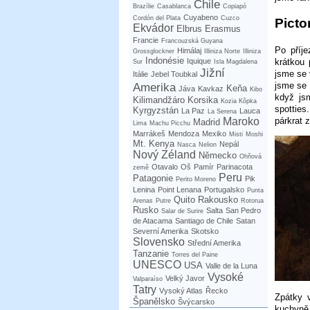
Chile
Brazílie
Casablanca
Copiapó
Cuyabeno
Cordón del Plata
Cuzco
Picto
Ekvádor
Elbrus
Erasmus
Francie
Francouzská Guyana
Po příj
Himálaj
Grossglockner
Illiniza Norte
Illiniza
Indonésie
krátkou
Iquique
Sur
Isla Magdalena
Jižní
jsme se 
Itálie
Jebel Toubkal
jsme se 
Amerika
Keňa
Jáva
Kavkaz
Kibo
když js
Kilimandžáro
Korsika
Kozia Kôpka
spotties
Kyrgyzstán
La Paz
Lauca
La Serena
párkrat 
Maroko
Madrid
Lima
Machu Picchu
Marrákeš
Mendoza
Mexiko
Misti
Moshi
Mt. Kenya
Nepál
Nasca
Nelion
Nový Zéland
Německo
Ohňová
Otavalo
Oš
Pamír
Parinacota
země
Peru
Patagonie
Pik
Perito Moreno
Lenina
Point Lenana
Portugalsko
Punta
Quito
Rakousko
Arenas
Putre
Rotorua
Rusko
Salta
San Pedro
Salar de Surire
de Atacama
Santiago de Chile
Satan
Severní Amerika
Skotsko
Slovensko
Střední Amerika
Tanzanie
Torres del Paine
UNESCO
USA
Valle de la Luna
Vysoké
Velký Javor
Valparaíso
Tatry
Vysoký Atlas
Řecko
Zpátky 
Španělsko
Švýcarsko
kuchyně.