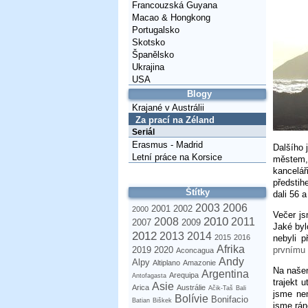
Francouzská Guyana
Macao & Hongkong
Portugalsko
Skotsko
Španělsko
Ukrajina
USA
Blogy
Krajané v Austrálii
Za prací na Zéland
Seriál
Erasmus - Madrid
Dalšího 
Letní práce na Korsice
městem, 
kancelář
předstih
Štítky
dali 56 
2003
2006
2001
2002
2000
Večer js
2010
2008
2011
2007
2009
Jaké byl
2012
2013
2014
nebyli p
2015
2016
Afrika
prvnímu
2019
2020
Aconcagua
Andy
Alpy
Altiplano
Amazonie
Na našem
Argentina
Arequipa
Antofagasta
trajekt 
Asie
Arica
Austrálie
Ačik-Taš
Bali
jsme nen
Bolívie
Bonifacio
Batian
Biškek
jsme rán