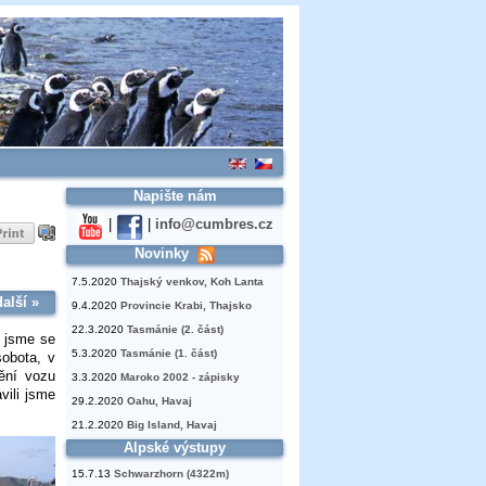
Napište nám
|
|
info@cumbres.cz
Novinky
7.5.2020
Thajský venkov, Koh Lanta
další »
9.4.2020
Provincie Krabi, Thajsko
22.3.2020
Tasmánie (2. část)
i jsme se
5.3.2020
Tasmánie (1. část)
sobota, v
tění vozu
3.3.2020
Maroko 2002 - zápisky
vili jsme
29.2.2020
Oahu, Havaj
21.2.2020
Big Island, Havaj
Alpské výstupy
15.7.13
Schwarzhorn (4322m)