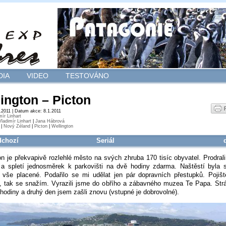
DIA
VIDEO
TESTOVÁNO
ington – Picton
2.2011 | Datum akce: 8.1.2011
mír Linhart
Vladimír Linhart
|
Jana Hábrová
|
Nový Zéland
|
Picton
|
Wellington
dchozí
Seriál
on je překvapivě rozlehlé město na svých zhruba 170 tisíc obyvatel. Prodral
a spletí jednosměrek k parkovišti na dvě hodiny zdarma. Naštěstí byla 
 vše placené. Podařilo se mi udělat jen pár dopravních přestupků. Pojiš
tak se snažím. Vyrazili jsme do obřího a zábavného muzea Te Papa. Strá
hodiny a druhý den jsem zašli znovu (vstupné je dobrovolné).