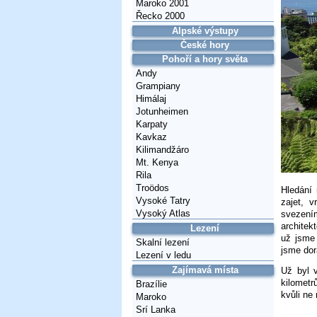
Maroko 2001
Řecko 2000
Alpské výstupy
České hory
Pohoří a hory světa
Andy
Grampiany
Himálaj
Jotunheimen
Karpaty
Kavkaz
Kilimandžáro
Mt. Kenya
Rila
Troödos
Hledání 
Vysoké Tatry
zajet, 
Vysoký Atlas
svezen
architek
Lezení
už jsme 
Skalní lezení
jsme dor
Lezení v ledu
Zajímavá místa
Už byl 
kilometr
Brazílie
kvůli ne
Maroko
Srí Lanka