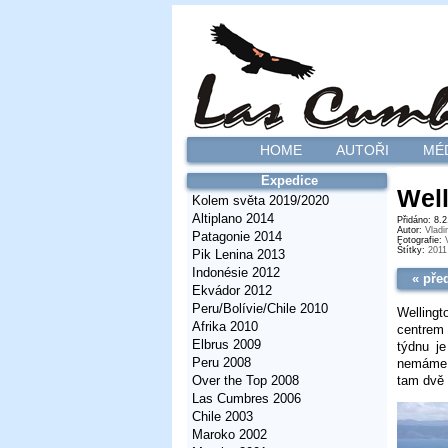
HOME
AUTOŘI
MÉ
Expedice
Well
Kolem světa 2019/2020
Altiplano 2014
Přidáno: 8.
Autor:
Vladi
Patagonie 2014
Fotografie:
Štítky:
2011
Pik Lenina 2013
Indonésie 2012
« pře
Ekvádor 2012
Peru/Bolívie/Chile 2010
Wellingt
Afrika 2010
centrem 
Elbrus 2009
týdnu je
Peru 2008
nemáme, 
tam dvě 
Over the Top 2008
Las Cumbres 2006
Chile 2003
Maroko 2002