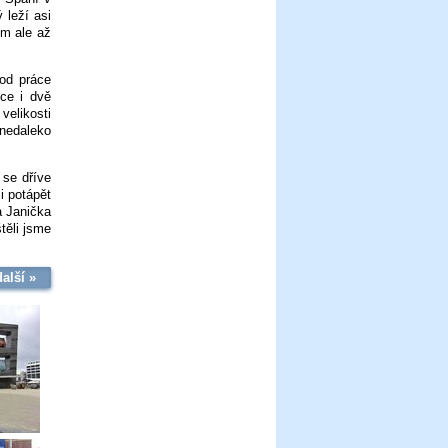
 leží asi
om ale až
 od práce
nce i dvě
velikosti
 nedaleko
 se dříve
i potápět
a Janička
těli jsme
další »