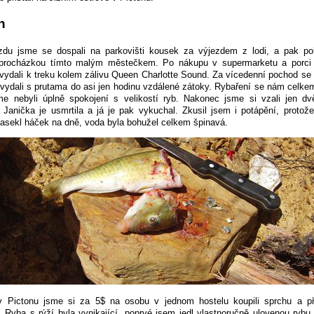
n
ezdu jsme se dospali na parkovišti kousek za výjezdem z lodi, a pak pok
 procházkou tímto malým městečkem. Po nákupu v supermarketu a porci 
vydali k treku kolem zálivu Queen Charlotte Sound. Za vícedenní pochod se 
vydali s prutama do asi jen hodinu vzdálené zátoky. Rybaření se nám celkem 
me nebyli úplně spokojení s velikostí ryb. Nakonec jsme si vzali jen dv
. Janička je usmrtila a já je pak vykuchal. Zkusil jsem i potápění, proto
zasekl háček na dně, voda byla bohužel celkem špinavá.
v Pictonu jsme si za 5$ na osobu v jednom hostelu koupili sprchu a př
 Ryba s rýží byla vynikající, poprvé jsem jedl vlastnoručně ulovenou rybu