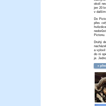
okolí ne
jen 20 k
v dalším
Do Picto
přes cel
hvězdice
nedorůst
Pictonu.
Druhý de
nacházel
a vylovi
do ní op
je. Jedn
« pře