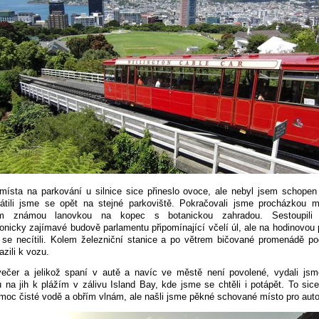
místa na parkování u silnice sice přineslo ovoce, ale nebyl jsem schope
vrátili jsme se opět na stejné parkoviště. Pokračovali jsme procházkou 
ím známou lanovkou na kopec s botanickou zahradou. Sestoupili
tonicky zajímavé budově parlamentu připomínající včelí úl, ale na hodinovou 
se necítili. Kolem železniční stanice a po větrem bičované promenádě p
azili k vozu.
večer a jelikož spaní v autě a navíc ve městě není povolené, vydali jsm
ů na jih k plážím v zálivu Island Bay, kde jsme se chtěli i potápět. To sic
 moc čisté vodě a obřím vlnám, ale našli jsme pěkné schované místo pro auto