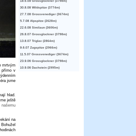
18.6.09
Grossglockner (3798m)
30.8.08
Wildspitze (3774m)
27.7.08
Grossvenediger (3674m)
5.7.08
Alpspitze (2628m)
22.6.08
Similaun (3606m)
26.8.07
Grossglockner (3798m)
13.8.07
Triglav (2864m)
9.6.07
Zugspitze (2966m)
11.5.07
Grossvenediger (3674m)
23.9.06
Grossglockner (3798m)
se mrtvým
10.9.06
Dachstein (2995m)
t přímo v
 týdenním
žéra jsme
ají hlad.
sme ještě
i
našemu
čekání na
. Bohužel
 hodinách