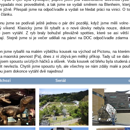
vypadalo moc proveditelně, a tak jsme se vydali směrem na Blenheim, který
m jižně. Přespali jsme na odpočívadle a vydali se hledat práci na vinici. O t
 článku.
nu jsme se podívali ještě jednou o pár dní později, když jsme měli volno
ý víkend. Klasicky jsme šli rybařit a o nové úlovky nebyla nouze, doko
 jsem vytáhl. Z ryb braly bohužel převážně spotties, které se asi větší 
ají. Stejně jsme si je večer udělali na pánvi na DOC odpočívadle zdarma
n jsme rybařili na malém výběžku kousek na východ od Pictonu, na kterém
a maorská pevnost (Pa), dnes z ní zbývá jen mělký příkop. Tady už se dalo 
l jsem spoustu uvízlých háčků a olůvek. Voda kousek od břehu byla studená 
ět nevlezla. Chytili jsme spoustu ryb, ale všechny se nám zdály malé a pouš
ou jsem dokonce vytáhl dvě najednou!
dchozí
Seriál