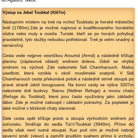
do Agadiru. Nikoli.
Výstup na Jebel Toubkal (4167m)
Nástupním místem na trek na vrchol Toubkalu je horské městečko
Imlil (1780m).Zde je možné najmout si kvalifikovaného horského
vůdce nebo muly a nosiče. Turisté, kteří se po horách pohybují
pravidelně, tyto služby nebudou potřebovat. Trek je velmi snadný a
nenáročný.
Cesta vede nejprve vesničkou Aroumd (Armd) a následně křižuje
planinu (záplavová oblast) směrem doleva. Údolí se ohýbá
směrem na východ. Zde naleznete Sidi Chamharouch. Malou
usedlost, která vznikla v okolí muslimské svatyně. V Sidi
Chamharouch cesta překonává potok a následně strmě stoupá po
pravé straně údolí Isougouane. Na konci cesty ve výšce 3207m
naleznete dvě budovy. Starou (Neltner Refuge) a novou chatu
(Refuge du Toubkal), které jsou často využívány jako základní
tábor. Zde je možné nakoupit i základní potraviny. Za poplatek je
také možné v blízkosti chaty stanovat.
Dále cesta opět křižuje potok a stoupá východním směrem po
suťovisku. Směřuje do sedla Tizi'n'Toubkal (3940m). Přímo do
sedla však není nutné stoupat. Kus pod ním je možné nabrat
severní směr (vlevo) a zamířit prudším svahem přímo k vrcholu.