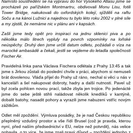
Namísto soustředění se na výpravu do hor Vysokého Atlasu jsme se
procházeli po pařížském Montmartru, obdivovali Monu Lisu, fotili
Tower Bridge, nakukovali do oxfordských kolejí, sjížděli na raftu
Soču a na kánoi Lužnici a najednou tu bylo léto roku 2002 v plné síle
a my zjistili, že nemáme nic v plánu ani v kapsách.
Zašli jsme tedy opět pro inspiraci na jednu sklenici piva a po
několika málo litrech vypluly na povrch vzpomínky na loňské
neúspěchy. Druhý den jsme určili datum odletu, požádali o víza na
marocké ambasádě a čekali, jestli se vejdeme do letadla společnosti
Fischer Air.
Pravidelná linka pana Václava Fischera odlétala z Prahy 13:45 a tak
jsme s Jirkou zůstali do poslední chvíle v práci, abychom si nemuseli
brát dovolenou. Vláďa přijel do Prahy už ráno, nechal si věci u nás v
kanceláři a šel nakupovat dobroty, hadry a další nutnosti. Pavel už
byl zcela pohlcen novou prací, takže zbyla jen trojice. Po jedenácté
jsme do sebe ještě stihli naládovat několik knedlíků v kantýně,
dobalit batohy, nasadit pohory a vyrazili jsme nabuzeni vstříc novým
zážitkům.
Odlet měl zpoždění. Výmluva posádky, že je nad Českou republikou
přeplněný vzdušný prostor a vše řídí Brusel (což je pravda, kterou
nyní, před naším předsednictví v EU, nelze než potvrdit), nás velice
pobavila, o to více, že jsme znali pravý důvod – zpoždění jednoho z