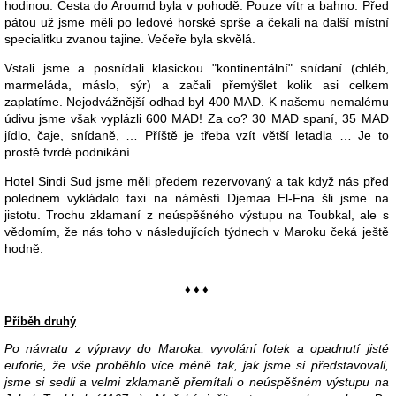
hodinou. Cesta do Aroumd byla v pohodě. Pouze vítr a bahno. Před
pátou už jsme měli po ledové horské sprše a čekali na další místní
specialitku zvanou tajine. Večeře byla skvělá.
Vstali jsme a posnídali klasickou "kontinentální" snídaní (chléb,
marmeláda, máslo, sýr) a začali přemýšlet kolik asi celkem
zaplatíme. Nejodvážnější odhad byl 400 MAD. K našemu nemalému
údivu jsme však vyplázli 600 MAD! Za co? 30 MAD spaní, 35 MAD
jídlo, čaje, snídaně, … Příště je třeba vzít větší letadla … Je to
prostě tvrdé podnikání …
Hotel Sindi Sud jsme měli předem rezervovaný a tak když nás před
polednem vykládalo taxi na náměstí Djemaa El-Fna šli jsme na
jistotu. Trochu zklamaní z neúspěšného výstupu na Toubkal, ale s
vědomím, že nás toho v následujících týdnech v Maroku čeká ještě
hodně.
♦ ♦ ♦
Příběh druhý
Po návratu z výpravy do Maroka, vyvolání fotek a opadnutí jisté
euforie, že vše proběhlo více méně tak, jak jsme si představovali,
jsme si sedli a velmi zklamaně přemítali o neúspěšném výstupu na