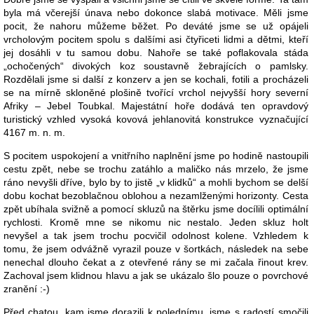
byla má včerejší únava nebo dokonce slabá motivace. Měli jsme
pocit, že nahoru můžeme běžet. Po deváté jsme se už opájeli
vrcholovým pocitem spolu s dalšími asi čtyřiceti lidmi a dětmi, kteří
jej dosáhli v tu samou dobu. Nahoře se také poflakovala stáda
„ochočených“ divokých koz soustavně žebrajících o pamlsky.
Rozdělali jsme si další z konzerv a jen se kochali, fotili a procházeli
se na mírně skloněné plošině tvořící vrchol nejvyšší hory severní
Afriky – Jebel Toubkal. Majestátní hoře dodává ten opravdový
turistický vzhled vysoká kovová jehlanovitá konstrukce vyznačující
4167 m. n. m.
S pocitem uspokojení a vnitřního naplnění jsme po hodině nastoupili
cestu zpět, nebe se trochu zatáhlo a maličko nás mrzelo, že jsme
ráno nevyšli dříve, bylo by to jistě „v klidků“ a mohli bychom se delší
dobu kochat bezoblačnou oblohou a nezamlženými horizonty. Cesta
zpět ubíhala svižně a pomocí skluzů na štěrku jsme docílili optimální
rychlosti. Kromě mne se nikomu nic nestalo. Jeden skluz holt
nevyšel a tak jsem trochu pocvičil odolnost kolene. Vzhledem k
tomu, že jsem odvážně vyrazil pouze v šortkách, následek na sebe
nenechal dlouho čekat a z otevřené rány se mi začala řinout krev.
Zachoval jsem klidnou hlavu a jak se ukázalo šlo pouze o povrchové
zranění :-)
Před chatou, kam jsme dorazili k polednímu, jsme s radostí smočili