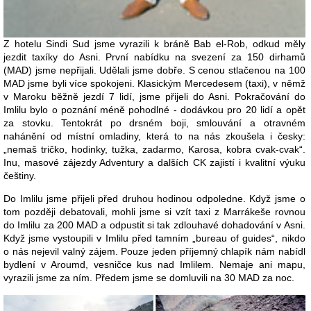
Z hotelu Sindi Sud jsme vyrazili k bráně Bab el-Rob, odkud měly
jezdit taxíky do Asni. První nabídku na svezení za 150 dirhamů
(MAD) jsme nepřijali. Udělali jsme dobře. S cenou stlačenou na 100
MAD jsme byli více spokojeni. Klasickým Mercedesem (taxi), v němž
v Maroku běžně jezdí 7 lidí, jsme přijeli do Asni. Pokračování do
Imlilu bylo o poznání méně pohodlné - dodávkou pro 20 lidí a opět
za stovku. Tentokrát po drsném boji, smlouvání a otravném
nahánění od místní omladiny, která to na nás zkoušela i česky:
„nemaš tričko, hodinky, tužka, zadarmo, Karosa, kobra cvak-cvak“.
Inu, masové zájezdy Adventury a dalších CK zajistí i kvalitní výuku
češtiny.
Do Imlilu jsme přijeli před druhou hodinou odpoledne. Když jsme o
tom později debatovali, mohli jsme si vzít taxi z Marrákeše rovnou
do Imlilu za 200 MAD a odpustit si tak zdlouhavé dohadování v Asni.
Když jsme vystoupili v Imlilu před tamním „bureau of guides“, nikdo
o nás nejevil valný zájem. Pouze jeden příjemný chlapík nám nabídl
bydlení v Aroumd, vesničce kus nad Imlilem. Nemaje ani mapu,
vyrazili jsme za ním. Předem jsme se domluvili na 30 MAD za noc.