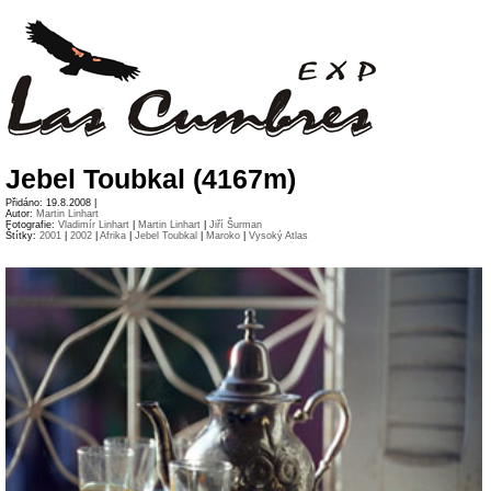
Jebel Toubkal (4167m)
Přidáno: 19.8.2008 |
Autor:
Martin Linhart
Fotografie:
Vladimír Linhart
|
Martin Linhart
|
Jiří Šurman
Štítky:
2001
|
2002
|
Afrika
|
Jebel Toubkal
|
Maroko
|
Vysoký Atlas