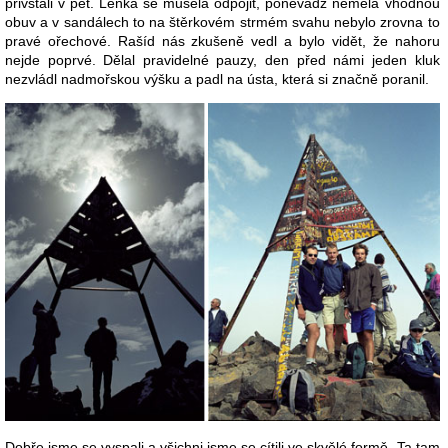
přivstali v pět. Lenka se musela odpojit, poněvadž neměla vhodnou
obuv a v sandálech to na štěrkovém strmém svahu nebylo zrovna to
pravé ořechové. Rašíd nás zkušeně vedl a bylo vidět, že nahoru
nejde poprvé. Dělal pravidelné pauzy, den před námi jeden kluk
nezvládl nadmořskou výšku a padl na ústa, která si značně poranil.
Dobře jsme se vyspali a všichni jsme se cítili ve skvělé formě. Ta tam