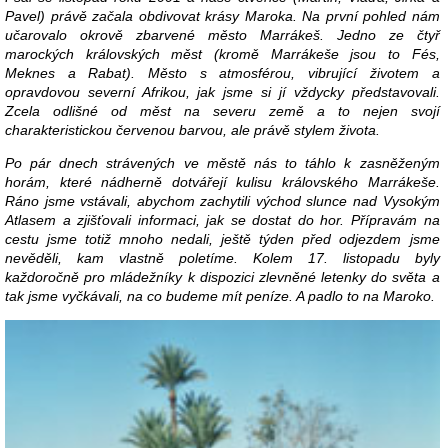
Pavel) právě začala obdivovat krásy Maroka. Na první pohled nám
učarovalo okrově zbarvené město Marrákeš. Jedno ze čtyř
marockých královských měst (kromě Marrákeše jsou to Fés,
Meknes a Rabat). Město s atmosférou, vibrující životem a
opravdovou severní Afrikou, jak jsme si jí vždycky představovali.
Zcela odlišné od měst na severu země a to nejen svojí
charakteristickou červenou barvou, ale právě stylem života.
Po pár dnech strávených ve městě nás to táhlo k zasněženým
horám, které nádherně dotvářejí kulisu královského Marrákeše.
Ráno jsme vstávali, abychom zachytili východ slunce nad Vysokým
Atlasem a zjišťovali informaci, jak se dostat do hor. Přípravám na
cestu jsme totiž mnoho nedali, ještě týden před odjezdem jsme
nevěděli, kam vlastně poletíme. Kolem 17. listopadu byly
každoročně pro mládežníky k dispozici zlevněné letenky do světa a
tak jsme vyčkávali, na co budeme mít peníze. A padlo to na Maroko.