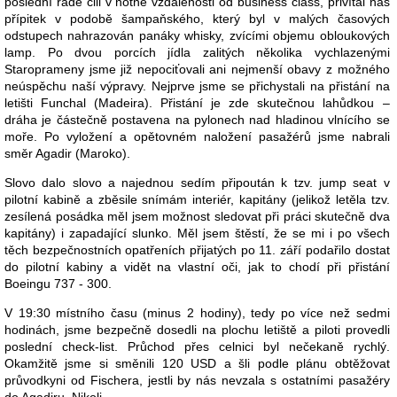
poslední řadě čili v notné vzdálenosti od business class, přivítal nás
přípitek v podobě šampaňského, který byl v malých časových
odstupech nahrazován panáky whisky, zvícími objemu obloukových
lamp. Po dvou porcích jídla zalitých několika vychlazenými
Staroprameny jsme již nepociťovali ani nejmenší obavy z možného
neúspěchu naší výpravy. Nejprve jsme se přichystali na přistání na
letišti Funchal (Madeira). Přistání je zde skutečnou lahůdkou –
dráha je částečně postavena na pylonech nad hladinou vlnícího se
moře. Po vyložení a opětovném naložení pasažérů jsme nabrali
směr Agadir (Maroko).
Slovo dalo slovo a najednou sedím připoután k tzv. jump seat v
pilotní kabině a zběsile snímám interiér, kapitány (jelikož letěla tzv.
zesílená posádka měl jsem možnost sledovat při práci skutečně dva
kapitány) i zapadající slunko. Měl jsem štěstí, že se mi i po všech
těch bezpečnostních opatřeních přijatých po 11. září podařilo dostat
do pilotní kabiny a vidět na vlastní oči, jak to chodí při přistání
Boeingu 737 - 300.
V 19:30 místního času (minus 2 hodiny), tedy po více než sedmi
hodinách, jsme bezpečně dosedli na plochu letiště a piloti provedli
poslední check-list. Průchod přes celnici byl nečekaně rychlý.
Okamžitě jsme si směnili 120 USD a šli podle plánu obtěžovat
průvodkyni od Fischera, jestli by nás nevzala s ostatními pasažéry