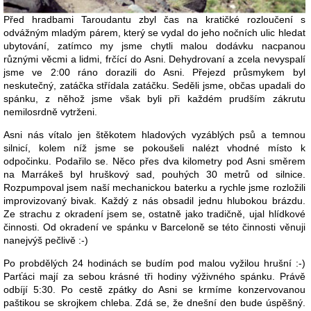
Před hradbami Taroudantu zbyl čas na kratičké rozloučení s
odvážným mladým párem, který se vydal do jeho nočních ulic hledat
ubytování, zatímco my jsme chytli malou dodávku nacpanou
různými věcmi a lidmi, frčící do Asni. Dehydrovaní a zcela nevyspalí
jsme ve 2:00 ráno dorazili do Asni. Přejezd průsmykem byl
neskutečný, zatáčka střídala zatáčku. Seděli jsme, občas upadali do
spánku, z něhož jsme však byli při každém prudším zákrutu
nemilosrdně vytrženi.
Asni nás vítalo jen štěkotem hladových vyzáblých psů a temnou
silnicí, kolem níž jsme se pokoušeli nalézt vhodné místo k
odpočinku. Podařilo se. Něco přes dva kilometry pod Asni směrem
na Marrákeš byl hruškový sad, pouhých 30 metrů od silnice.
Rozpumpoval jsem naší mechanickou baterku a rychle jsme rozložili
improvizovaný bivak. Každý z nás obsadil jednu hlubokou brázdu.
Ze strachu z okradení jsem se, ostatně jako tradičně, ujal hlídkové
činnosti. Od okradení ve spánku v Barceloně se této činnosti věnuji
nanejvýš pečlivě :-)
Po probdělých 24 hodinách se budím pod malou vyžilou hrušní :-)
Parťáci mají za sebou krásné tři hodiny výživného spánku. Právě
odbíjí 5:30. Po cestě zpátky do Asni se krmíme konzervovanou
paštikou se skrojkem chleba. Zdá se, že dnešní den bude úspěšný.