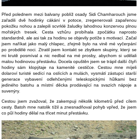
Před polednem mezi balvany poblíž osady Sidi Chamharouch jsme
zařadili dvě hodinky cákání v potoce, zregenerovali zapařenou
pokožku nohou a zalepili scvrklé žaludky lahodnou konzervou plnou
mořských tresek. Cesta vzhůru probíhala zpočátku naprosto
standardně, ale asi tak za hodinu se objevily potíže s motivací. Začal
jsem naříkat jako malý chlapec, zřejmě bylo na vině mé vyčerpání
po probdělé noci. Ztratil jsem kontakt se zbytkem skupiny, který se
mi krutě posmíval a nic nedbal na mé prosby, abychom si udělali
malou hodinovou přestávku. Docela opuštěn jsem se trápil další čtyři
hodiny sám klopýtaje na kamenité cestičce. Cestou mne míjeli
dolaroví turisté sedící na oslících a mulách, vysmátí zástupci starší
generace vybavení odlehčenými teleskopickými hůlkami bez
jediného batohu a místní děcka prodávající na svazích nápoje a
suvenýry.
Cestou jsem zvažoval, že zakempuji několik kilometrů před cílem
cesty. Batoh mne natolik tížil a znesnadňoval pohyb vpřed, že jsem
co půl hodiny dělal na třicet minut přestávku.