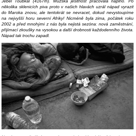
Jebel Toubkal (4167m). Mužská ješitnost pracovala naplno. Po
několika sklenicích piva proto v našich hlavách uzrál nápad vyrazit
do Maroka znovu, ale tentokrát se nevracet, dokud nevystoupíme
na nejvyšší horu severní Afriky! Nicméně byla zima, počátek roku
2002 a před mnohými z nás byla nejistá sezóna: nová zaměstnání,
přijímací zkoušky na vysokou a další drobnosti každodenního života.
Nápad tak trochu zapadl.