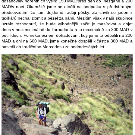
dosahovaly horentních výšin: 150 MAD/přes den do Inezgane a 200
MAD/v noci. Okamžitě jsme se otočili na podpatku s předstíraným
předsevzetím, že tam dojdeme raději pěšky. Za chvíli se jeden z
taxikářů nechal zlomit a běžel za námi. Mezitím však v naší skupince
uzrálo rozhodnutí, že bude výhodnější začít je masírovat a dojet
dnes v noci minimálně do Taroudantu a to maximálně za 300 MAD v
pěti lidech. Po nekonečném dohadování, kdy jsme to odpálili na 200
MAD a oni na 600 MAD, jsme konečně dospěli k částce 300 MAD a
nasedli do tradičního Mercedesu ze sedmdesátých let.