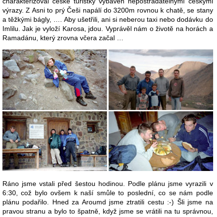
charakterizoval české turistky vybaven nepostradatelnými českými
výrazy. Z Asni to prý Češi napálí do 3200m rovnou k chatě, se stany
a těžkými bágly, …. Aby ušetřili, ani si neberou taxi nebo dodávku do
Imlilu. Jak je vyloží Karosa, jdou. Vyprávěl nám o životě na horách a
Ramadánu, který zrovna včera začal …
Ráno jsme vstali před šestou hodinou. Podle plánu jsme vyrazili v
6:30, což bylo ovšem k naší smůle to poslední, co se nám podle
plánu podařilo. Hned za Aroumd jsme ztratili cestu :-) Šli jsme na
pravou stranu a bylo to špatně, když jsme se vrátili na tu správnou,