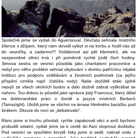
Společně jsme se vydali do Aguersioual. Děvčata sehnala místního
šílence s džípem, který nám dovolil vylézt si na korbu a hodil nás až
do vesničky, a zadarmo!!! Vzdálenost asi pět kilometrů, ale na
nezpevněné silnici trvá i při poměrně rychlé jízdě čtvrt hodiny.
Simova sestra ve vesnici působila jako charitativní pracovnice a
nebyl pro něho problém sehnat ubytování v domku patřícímu nějaké
instituci pro podporu vzdělávání a životních podmínek (za jejího
přispění vznikla např. čistička vody). Naše útočiště stálo úplně
nejvýš ze všech okolních budov a dalo slušně zabrat vyškrábat se
nahoru. Tou dobou tu působil jako správce jistý Francouz, který dělal
na doktorandské práci o životě a jazyce místních Berberů
(Tamazight). Uložili jsme se všichni na terase hliněného baráčku pod
širákem. Dlouze do noci se „debatovalo“.
Ráno jsme si trochu přivstali, rychle zapakovali věci a aniž bychom
probudili ostatní, vydali jsme se k cestě do Asni stopnout dodávku.
Pod vesnicí ve vyschlém korytě řeky jsme si sedli, nabrali vodu z