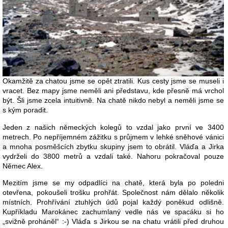
Okamžitě za chatou jsme se opět ztratili. Kus cesty jsme se museli i
vracet. Bez mapy jsme neměli ani představu, kde přesně má vrchol
být. Šli jsme zcela intuitivně. Na chatě nikdo nebyl a neměli jsme se
s kým poradit.
Jeden z našich německých kolegů to vzdal jako první ve 3400
metrech. Po nepříjemném zážitku s průjmem v lehké sněhové vánici
a mnoha posměšcích zbytku skupiny jsem to obrátil. Vláďa a Jirka
vydrželi do 3800 metrů a vzdali také. Nahoru pokračoval pouze
Němec Alex.
Mezitím jsme se my odpadlíci na chatě, která byla po poledni
otevřena, pokoušeli trošku prohřát. Společnost nám dělalo několik
místních. Prohřívání ztuhlých údů pojal každý poněkud odlišně.
Kupříkladu Marokánec zachumlaný vedle nás ve spacáku si ho
„svižně proháněl“ :-) Vláďa s Jirkou se na chatu vrátili před druhou