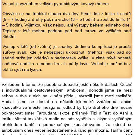
Vrchol je vyzdoben velkým pyramidovým kovový rámem.
Obvykle se na Toubkal stoupá dva dny. První den z Imlilu k chatě
(5 – 7 hodin) a druhý pak na vrchol (3 – 5 hodin) a zpět do Imlilu (4
– 5 hodin). Výjimkou však nejsou ani výstupy během jediného dne.
Teploty v létě mohou padnou pod bod mrazu ve výškách nad
3500m.
Výstup v létě (od května) je snadný. Jedinou komplikací je prudší
suťový svah, kde je nebezpečí uklouznutí (nehrozí však pád do
žádné strže jen oděrky) a nadmořská výška. V zimě bývá bohatá
sněhová nadílka a mohou hrozit i pády lavin. Vrchol je možné bez
obtíží sjet i na lyžích.
Vzhledem k tomu, že podobně dopadlo ještě několik dalších Čechů
s individuálními cestovatelskými ambicemi, dohodli jsme se mezi
sebou a dva z nich se k nám přidali. Vyrazili jsme mezi taxikáře.
Hodlali jsme se dostat na několik kilometrů vzdálenou silniční
křižovatku ve městě Inezgane, odkud by bylo druhého dne možné
pokračovat směr Taroudant, skrze průsmyk Tizi n´Test do Asni a
Imlilu. Místní taxikářská mafie na nás vyběhla s jakýmsi vytištěným
přehledem tarifů a jednoznačným konstatováním, že odsud se
autobusem dnes večer nedostaneme a ráno jen možná. Tarifní ceny