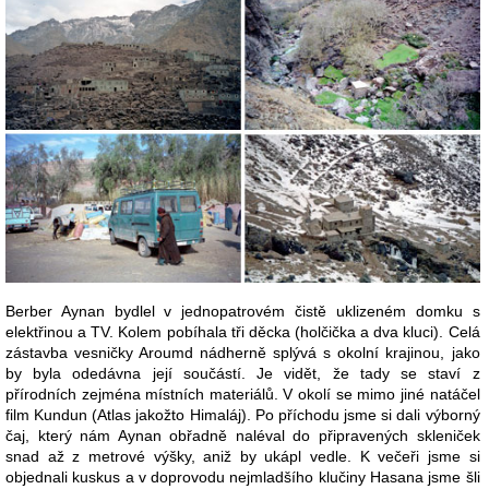
Berber Aynan bydlel v jednopatrovém čistě uklizeném domku s
elektřinou a TV. Kolem pobíhala tři děcka (holčička a dva kluci). Celá
zástavba vesničky Aroumd nádherně splývá s okolní krajinou, jako
by byla odedávna její součástí. Je vidět, že tady se staví z
přírodních zejména místních materiálů. V okolí se mimo jiné natáčel
film Kundun (Atlas jakožto Himaláj). Po příchodu jsme si dali výborný
čaj, který nám Aynan obřadně naléval do připravených skleniček
snad až z metrové výšky, aniž by ukápl vedle. K večeři jsme si
objednali kuskus a v doprovodu nejmladšího klučiny Hasana jsme šli