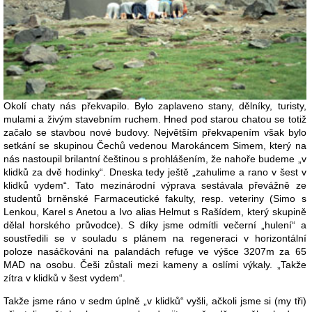
Okolí chaty nás překvapilo. Bylo zaplaveno stany, dělníky, turisty,
mulami a živým stavebním ruchem. Hned pod starou chatou se totiž
začalo se stavbou nové budovy. Největším překvapením však bylo
setkání se skupinou Čechů vedenou Marokáncem Simem, který na
nás nastoupil brilantní češtinou s prohlášením, že nahoře budeme „v
klidků za dvě hodinky“. Dneska tedy ještě „zahulime a rano v šest v
klidků vydem“. Tato mezinárodní výprava sestávala převážně ze
studentů brněnské Farmaceutické fakulty, resp. veteriny (Simo s
Lenkou, Karel s Anetou a Ivo alias Helmut s Rašídem, který skupině
dělal horského průvodce). S díky jsme odmítli večerní „hulení“ a
soustředili se v souladu s plánem na regeneraci v horizontální
poloze nasáčkováni na palandách refuge ve výšce 3207m za 65
MAD na osobu. Češi zůstali mezi kameny a oslími výkaly. „Takže
zítra v klidků v šest vydem“.
Takže jsme ráno v sedm úplně „v klidků“ vyšli, ačkoli jsme si (my tři)