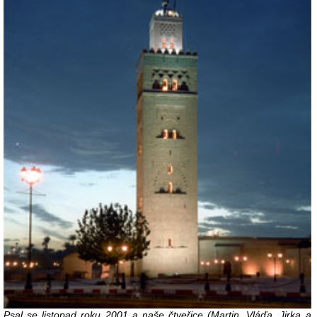
Psal se listopad roku 2001 a naše čtveřice (Martin, Vláďa, Jirka a