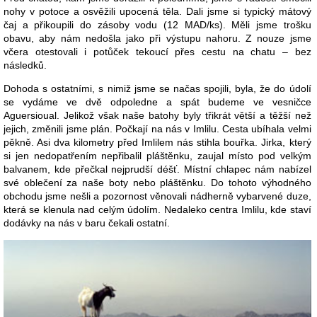
nohy v potoce a osvěžili upocená těla. Dali jsme si typický mátový
čaj a přikoupili do zásoby vodu (12 MAD/ks). Měli jsme trošku
obavu, aby nám nedošla jako při výstupu nahoru. Z nouze jsme
včera otestovali i potůček tekoucí přes cestu na chatu – bez
následků.
Dohoda s ostatními, s nimiž jsme se načas spojili, byla, že do údolí
se vydáme ve dvě odpoledne a spát budeme ve vesničce
Aguersioual. Jelikož však naše batohy byly třikrát větší a těžší než
jejich, změnili jsme plán. Počkají na nás v Imlilu. Cesta ubíhala velmi
pěkně. Asi dva kilometry před Imlilem nás stihla bouřka. Jirka, který
si jen nedopatřením nepřibalil pláštěnku, zaujal místo pod velkým
balvanem, kde přečkal nejprudší déšť. Místní chlapec nám nabízel
své oblečení za naše boty nebo pláštěnku. Do tohoto výhodného
obchodu jsme nešli a pozornost věnovali nádherně vybarvené duze,
která se klenula nad celým údolím. Nedaleko centra Imlilu, kde staví
dodávky na nás v baru čekali ostatní.