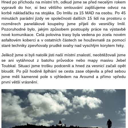
Hned po příchodu na místní trh, odkud jsme se před necelým rokem
vypravili do hor, si bez většího smlouvání zajišťujeme odvoz na
korbě náklaďáčku na stojáka. Do Imlilu za 15 MAD na osobu. Po 45
minutách parádní jízdy ve společnosti dalších 15 lidí na prostoru o
rozměrech panelákové koupelny jsme přijeli do vesničky Imlil.
Pozoruhodné bylo, jakým způsobem postoupily práce na výstavbě
nové komunikace. Celá polovina trasy byla vedena po zcela novém
asfaltovém koberci a v ostatních částech se houževnatě za pomocí
staré techniky zpevňovaly prudké svahy nad vyschlým korytem řeky.
Jelikož jsme si byli natolik jisti naší místní znalostí, neobtěžovali jsme
se ani vytáhnout z batohu průvodce nebo mapy masivu Jebel
Toubkal. Situaci jsme trošku podcenili a hned za vesnicí začali opět
bloudit. Po půl hodině šplhání se cesta zase objevila a před sebou
jsme měli kamenné pole s výhledem na Aroumd a přímo vpředu
první větší vrásnění.