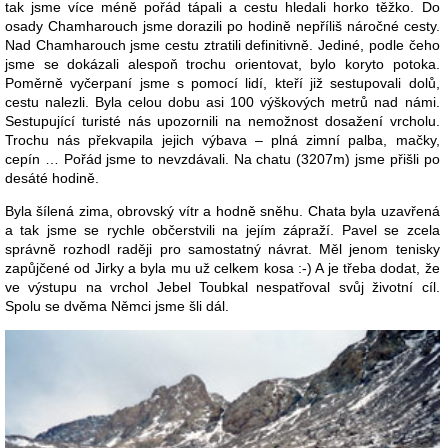
tak jsme více méně pořád tápali a cestu hledali horko těžko. Do
osady Chamharouch jsme dorazili po hodině nepříliš náročné cesty.
Nad Chamharouch jsme cestu ztratili definitivně. Jediné, podle čeho
jsme se dokázali alespoň trochu orientovat, bylo koryto potoka.
Poměrně vyčerpaní jsme s pomocí lidí, kteří již sestupovali dolů,
cestu nalezli. Byla celou dobu asi 100 výškových metrů nad námi.
Sestupující turisté nás upozornili na nemožnost dosažení vrcholu.
Trochu nás překvapila jejich výbava – plná zimní palba, mačky,
cepín … Pořád jsme to nevzdávali. Na chatu (3207m) jsme přišli po
desáté hodině.
Byla šílená zima, obrovský vítr a hodně sněhu. Chata byla uzavřená
a tak jsme se rychle občerstvili na jejím zápraží. Pavel se zcela
správně rozhodl raději pro samostatný návrat. Měl jenom tenisky
zapůjčené od Jirky a byla mu už celkem kosa :-) A je třeba dodat, že
ve výstupu na vrchol Jebel Toubkal nespatřoval svůj životní cíl.
Spolu se dvěma Němci jsme šli dál.