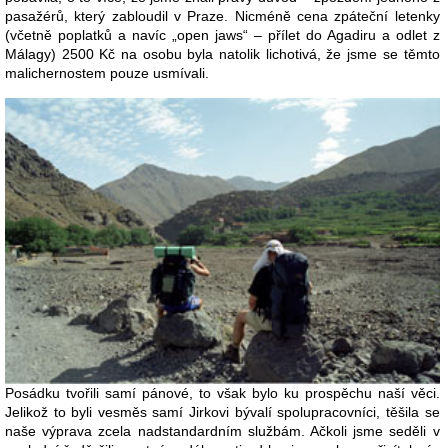
pasažérů, který zabloudil v Praze. Nicméně cena zpáteční letenky
(včetně poplatků a navíc „open jaws“ – přílet do Agadiru a odlet z
Málagy) 2500 Kč na osobu byla natolik lichotivá, že jsme se těmto
malichernostem pouze usmívali.
Posádku tvořili samí pánové, to však bylo ku prospěchu naší věci.
Jelikož to byli vesměs samí Jirkovi bývalí spolupracovníci, těšila se
naše výprava zcela nadstandardním službám. Ačkoli jsme seděli v