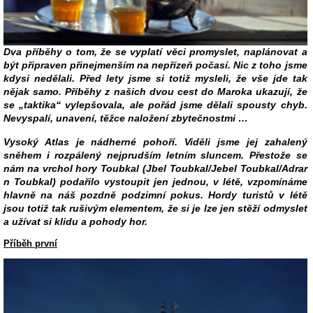
Dva příběhy o tom, že se vyplatí věci promyslet, naplánovat a
být připraven přinejmenším na nepřízeň počasí. Nic z toho jsme
kdysi nedělali. Před lety jsme si totiž mysleli, že vše jde tak
nějak samo. Příběhy z našich dvou cest do Maroka ukazují, že
se „taktika“ vylepšovala, ale pořád jsme dělali spousty chyb.
Nevyspalí, unavení, těžce naložení zbytečnostmi …
Vysoký Atlas je nádherné pohoří. Viděli jsme jej zahalený
sněhem i rozpálený nejprudším letním sluncem. Přestože se
nám na vrchol hory Toubkal (Jbel Toubkal/Jebel Toubkal/Adrar
n Toubkal) podařilo vystoupit jen jednou, v létě, vzpomínáme
hlavně na náš pozdně podzimní pokus. Hordy turistů v létě
jsou totiž tak rušivým elementem, že si je lze jen stěží odmyslet
a užívat si klidu a pohody hor.
Příběh první