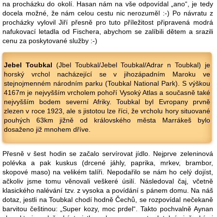
na procházku do okolí. Hasan nám na vše odpovídal „ano“, je tedy
docela možné, že nám celou cestu nic nerozuměl :-) Po návratu z
procházky vylovil Jiří přesně pro tuto příležitost připravená modrá
nafukovací letadla od Fischera, abychom se zalíbili dětem a srazili
cenu za poskytované služby :-)
Jebel Toubkal
(Jbel Toubkal/Jebel Toubkal/Adrar n Toubkal) je
horský vrchol nacházející se v jihozápadním Maroku ve
stejnojmenném národním parku (Toubkal National Park). S výškou
4167m je nejvyšším vrcholem pohoří Vysoký Atlas a současně také
nejvyšším bodem severní Afriky. Toubkal byl Evropany prvně
zlezen v roce 1923, ale s jistotou lze říci, že vrcholu hory situované
pouhých 63km jižně od královského města Marrákeš bylo
dosaženo již mnohem dříve.
Přesně v šest hodin se začalo servírovat jídlo. Nejprve zeleninová
polévka a pak kuskus (drcené jáhly, paprika, mrkev, brambor,
skopové maso) na velikém talíři. Nepodařilo se nám ho celý dojíst,
ačkoliv jsme tomu věnovali veškeré úsilí. Následoval čaj, včetně
klasického nalévání tzv. z vysoka a povídání s pánem domu. Na náš
dotaz, jestli na Toubkal chodí hodně Čechů, se rozpovídal nečekaně
barvitou češtinou: „Super kozy, moc prdel“. Takto pochvalně Aynan