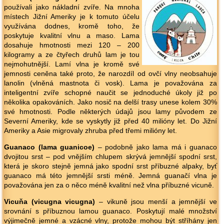
používali jako nákladní zvíře. Na mnoha
místech Jižní Ameriky je k tomuto účelu
využívána dodnes, kromě toho, že
poskytuje kvalitní vlnu a maso. Lama
dosahuje hmotnosti mezi 120 – 200
kilogramy a ze čtyřech druhů lam je tou
nejmohutnější. Lamí vlna je kromě své
jemnosti ceněna také proto, že narozdíl od ovčí vlny neobsahuje
lanolin (vlněná mastnota či vosk). Lama je považována za
inteligentní zvíře schopné naučit se jednoduché úkoly již po
několika opakováních. Jako nosič na delší trasy unese kolem 30%
své hmotnosti. Podle některých údajů jsou lamy původem ze
Severní Ameriky, kde se vyskytly již před 40 milióny let. Do Jižní
Ameriky a Asie migrovaly zhruba před třemi milióny let.
Guanaco (lama guanicoe)
– podobně jako lama má i guanaco
dvojitou srst – pod vnějším chlupem skrývá jemnější spodní srst,
která je skoro stejně jemná jako spodní srst příbuzné alpaky, byť
guanaco má této jemnější srsti méně. Jemná guanačí vlna je
považována jen za o něco méně kvalitní než vlna příbuzné vicuně.
Vicuňa (vicugna vicugna)
– vikuně jsou menší a jemnější ve
srovnání s příbuznou lamou guanaco. Poskytují malé množství
výjimečně jemné a vzácné vlny, protože mohou být stříhány jen