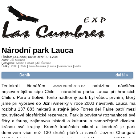
Národní park Lauca
Přidáno: 13.4.2008 | Datum akce: 27.1.2003
Autor:
Jiří Šurman
Fotografie:
Martin Linhart
|
Jiří Šurman
Štítky:
2003
|
Chile
|
Jižní Amerika
|
Lauca
|
Parinacota
|
Putre
Deník
další »
Tentokrát čtenářům
www.cumbres.cz
nabízíme návštěvu
nejsevernějšího cípu Chile – národního parku Lauca při hranicích
Chile s Peru a Bolivií. Tento nádherný park byl vůbec prvním, který
jsme při výpravě do Jižní Ameriky v roce 2003 navštívili. Lauca má
rozlohu 137 883 hektarů a stejně jako Torres del Paine patří mezi
tzv. světové biosférické rezervace. Park je pověstný rozmanitostí své
flóry a fauny, zajímavou historií a kulturou a samozřejmě divokou
krásou své krajiny. Kromě tradičních vikuní a kondorů je park
domovem více než 130 druhů ptáků a savců. Jezero Chungará