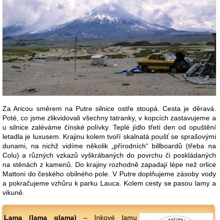
Za Aricou směrem na Putre silnice ostře stoupá. Cesta je děravá.
Poté, co jsme zlikvidovali všechny tatranky, v kopcích zastavujeme a
u silnice zaléváme čínské polívky. Teplé jídlo třetí den od opuštění
letadla je luxusem. Krajinu kolem tvoří skalnatá poušť se sprašovými
dunami, na nichž vidíme několik „přírodních“ billboardů (třeba na
Colu) a různých vzkazů vyškrábaných do povrchu či poskládaných
na stěnách z kamenů. Do krajiny rozhodně zapadají lépe než orlice
Mattoni do českého obilného pole. V Putre doplňujeme zásoby vody
a pokračujeme vzhůru k parku Lauca. Kolem cesty se pasou lamy a
vikuně.
Lama (lama glama)
– Inkové lamu