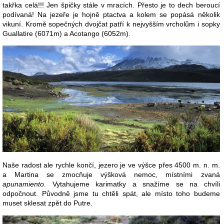
takřka celá!!! Jen špičky stále v mracích. Přesto je to dech beroucí
podívaná! Na jezeře je hojně ptactva a kolem se popásá několik
vikuní. Kromě sopečných dvojčat patří k nejvyšším vrcholům i sopky
Guallatire (6071m) a Acotango (6052m).
Naše radost ale rychle končí, jezero je ve výšce přes 4500 m. n. m.
a Martina se zmocňuje výšková nemoc, místními zvaná
apunamiento
. Vytahujeme karimatky a snažíme se na chvíli
odpočnout. Původně jsme tu chtěli spát, ale místo toho budeme
muset sklesat zpět do Putre.