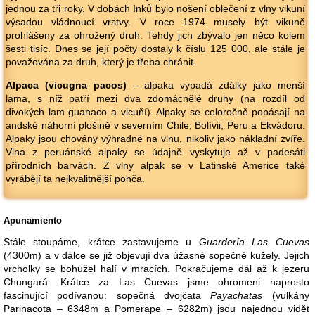
jednou za tři roky. V dobách Inků bylo nošení oblečení z vlny vikuní
výsadou vládnoucí vrstvy. V roce 1974 musely být vikuně
prohlášeny za ohrožený druh. Tehdy jich zbývalo jen něco kolem
šesti tisíc. Dnes se její počty dostaly k číslu 125 000, ale stále je
považována za druh, který je třeba chránit.
Alpaca (vicugna pacos)
– alpaka vypadá zdálky jako menší
lama, s níž patří mezi dva zdomácnělé druhy (na rozdíl od
divokých lam guanaco a vicuňí). Alpaky se celoročně popásají na
andské náhorní plošině v severním Chile, Bolívii, Peru a Ekvádoru.
Alpaky jsou chovány výhradně na vlnu, nikoliv jako nákladní zvíře.
Vlna z peruánské alpaky se údajně vyskytuje až v padesáti
přírodních barvách. Z vlny alpak se v Latinské Americe také
vyrábějí ta nejkvalitnější ponča.
Apunamiento
Stále stoupáme, krátce zastavujeme u
Guardería Las Cuevas
(4300m) a v dálce se již objevují dva úžasné sopečné kužely. Jejich
vrcholky se bohužel halí v mracích. Pokračujeme dál až k jezeru
Chungará. Krátce za Las Cuevas jsme ohromeni naprosto
fascinující podívanou: sopečná dvojčata
Payachatas
(vulkány
Parinacota – 6348m a Pomerape – 6282m) jsou najednou vidět