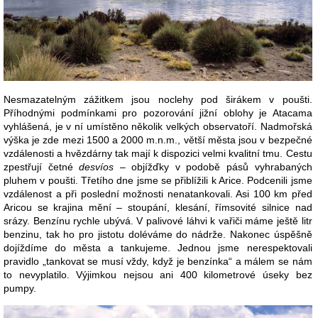
Nesmazatelným zážitkem jsou noclehy pod širákem v poušti.
Příhodnými podmínkami pro pozorování jižní oblohy je Atacama
vyhlášená, je v ní umístěno několik velkých observatoří. Nadmořská
výška je zde mezi 1500 a 2000 m.n.m., větší města jsou v bezpečné
vzdálenosti a hvězdárny tak mají k dispozici velmi kvalitní tmu. Cestu
zpestřují četné
desvíos
– objížďky v podobě pásů vyhrabaných
pluhem v poušti. Třetího dne jsme se přiblížili k Arice. Podcenili jsme
vzdálenost a při poslední možnosti nenatankovali. Asi 100 km před
Aricou se krajina mění – stoupání, klesání, římsovité silnice nad
srázy. Benzínu rychle ubývá. V palivové láhvi k vařiči máme ještě litr
benzinu, tak ho pro jistotu doléváme do nádrže. Nakonec úspěšně
dojíždíme do města a tankujeme. Jednou jsme nerespektovali
pravidlo „tankovat se musí vždy, když je benzínka“ a málem se nám
to nevyplatilo. Výjimkou nejsou ani 400 kilometrové úseky bez
pumpy.