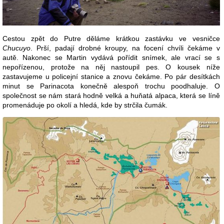
Cestou zpět do Putre děláme krátkou zastávku ve vesničce
Chucuyo
. Prší, padají drobné kroupy, na focení chvíli čekáme v
autě. Nakonec se Martin vydává pořídit snímek, ale vrací se s
nepořízenou, protože na něj nastoupil pes. O kousek níže
zastavujeme u policejní stanice a znovu čekáme. Po pár desítkách
minut se Parinacota konečně alespoň trochu poodhaluje. O
společnost se nám stará hodně velká a huňatá alpaca, která se líně
promenáduje po okolí a hledá, kde by strčila čumák.