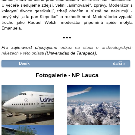
U večeře sledujeme zdejší, velmi „animované“, zprávy. Moderátor s
kolegyní divoce gestikulují, trhají obočím a různě se nakrucují -
unylý styl „a la pan Klepetko“ to rozhodě není. Moderátorka vypadá
trochu jako Raquel Welch, moderátor připomíná spíše motýla
Emanuela.
♦ ♦ ♦
Pro zajímavost připojujeme
odkaz na studii o archeologických
nálezech v této oblasti
(Universidad de Tarapacá).
Deník
další »
Fotogalerie -
NP Lauca