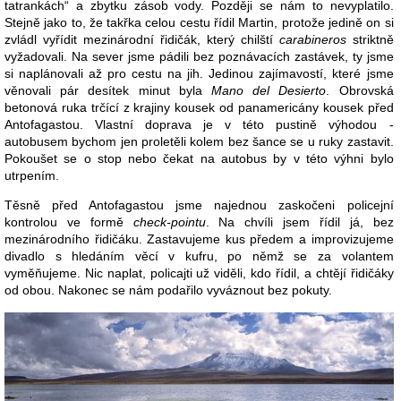
tatrankách“ a zbytku zásob vody. Později se nám to nevyplatilo.
Stejně jako to, že takřka celou cestu řídil Martin, protože jedině on si
zvládl vyřídit mezinárodní řidičák, který chilští
carabineros
striktně
vyžadovali. Na sever jsme pádili bez poznávacích zastávek, ty jsme
si naplánovali až pro cestu na jih. Jedinou zajímavostí, které jsme
věnovali pár desítek minut byla
Mano del Desierto
. Obrovská
betonová ruka trčící z krajiny kousek od panamericány kousek před
Antofagastou. Vlastní doprava je v této pustině výhodou -
autobusem bychom jen proletěli kolem bez šance se u ruky zastavit.
Pokoušet se o stop nebo čekat na autobus by v této výhni bylo
utrpením.
Těsně před Antofagastou jsme najednou zaskočeni policejní
kontrolou ve formě
check-pointu
. Na chvíli jsem řídil já, bez
mezinárodního řidičáku. Zastavujeme kus předem a improvizujeme
divadlo s hledáním věcí v kufru, po němž se za volantem
vyměňujeme. Nic naplat, policajti už viděli, kdo řídil, a chtějí řidičáky
od obou. Nakonec se nám podařilo vyváznout bez pokuty.