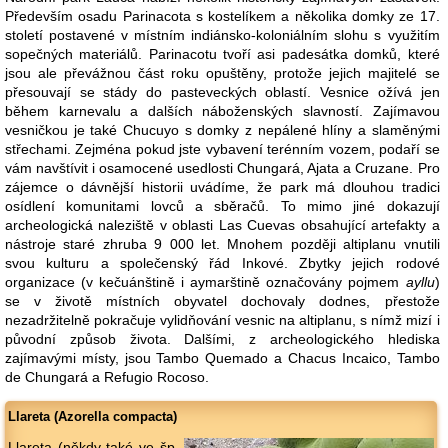
Především osadu Parinacota s kostelíkem a několika domky ze 17.
století postavené v místním indiánsko-koloniálním slohu s využitím
sopečných materiálů. Parinacotu tvoří asi padesátka domků, které
jsou ale převážnou část roku opuštěny, protože jejich majitelé se
přesouvají se stády do pasteveckých oblastí. Vesnice ožívá jen
během karnevalu a dalších náboženských slavností. Zajímavou
vesničkou je také Chucuyo s domky z nepálené hlíny a slaměnými
střechami. Zejména pokud jste vybavení terénním vozem, podaří se
vám navštívit i osamocené usedlosti Chungará, Ajata a Cruzane. Pro
zájemce o dávnější historii uvádíme, že park má dlouhou tradici
osídlení komunitami lovců a sběračů. To mimo jiné dokazují
archeologická naleziště v oblasti Las Cuevas obsahující artefakty a
nástroje staré zhruba 9 000 let. Mnohem později altiplanu vnutili
svou kulturu a společenský řád Inkové. Zbytky jejich rodové
organizace (v kečuánštině i aymarštině označovány pojmem
ayllu
)
se v životě místních obyvatel dochovaly dodnes, přestože
nezadržitelně pokračuje vylidňování vesnic na altiplanu, s nímž mizí i
původní způsob života. Dalšími, z archeologického hlediska
zajímavými místy, jsou Tambo Quemado a Chacus Incaico, Tambo
de Chungará a Refugio Rocoso.
Llareta (Azorella compacta)
Llareta (někdy také ve šp.