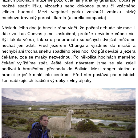
nižších polohách můžeme pozorovat lamy a lamy guanaco, občas je
možné spatřit lišku, vizcachu nebo dokonce pumu či vzácného
jelínka huemul. Mezi vegetací parku zaslouží zmínku nízký
mechovo-travnatý porost - llareta (azorella compacta).
Následujícího dne je hned z rána vidět, že počasí nebude nic moc. I
dále za Las Cuevas jsme zaskočení, protože nevidíme vůbec nic.
Být takhle včera, tak si o panoramatu sopečných dvojčat můžeme
nechat jen zdát. Před jezerem Chungará vjíždíme do mraků a
nechybí ani trocha sněhu spadlého přes noc. Od půl deváté u jezera
čekáme, zda se mraky nezvednou. Po několika hodinách marného
čekání vyjíždíme zpět. Ještě před návratem jsme se ale zajeli
podívat k hraničnímu přechodu do Bolívie. Mezi ranger station a
hranicí je ještě malé info centrum. Před ním postává pár místních
žen nabízejících tradiční výrobky z vlny alpaky.