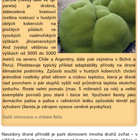
yareta
) je drobná,
stálezelená kvetoucí
rostlina rostoucí v hustých
oblých kobercích na
písčitých půdách ve
vysokých nadmořských
výškách jihoamerických
And (výskyt většinou ve
výškách od 3000 do 5000
metrů na severu Chile a Argentiny, dále pak zejména v Bolívii a
Peru). Představuje typický příklad adaptability přírody na drsné
klimatické podmínky. Způsob soužití v hustých kobercích chrání
jednotlivé rostlinky před větrem a nízkou teplotou, která je těsně
nad povrchem o pár stupňů vyšší než průměrná teplota okolního
vzduchu. Roste velmi pomalu (max. 5 milimetrů za rok) a velké
exempláře porostů jsou staré i tisíce let. Využívání llarety jako
domácího paliva a paliva v rafinériích ledku způsobilo téměř její
vyhubení (llareta je zdrojem vysoce ceněné pryskyřice).
Další informace o chilské flóře.
Navzdory drsné přírodě je park domovem mnoha druhů zvířat – v