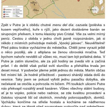
Zpět v Putre je k obědu chutné
menu del día
:
cazuela
(polévka s
kusem vepřového), kuře s rýží, jako dezert dostáváme banán se
sirupovým přelivem, k tomu klasicky pivo Cristal. Vše za velmi mírný
peníz. Cestou z oběda v jednu chvíli jasně rozpoznávám, jak si
někdo z místních pohvizduje melodii „Vysoký jalovec“. Neuvěřitelné!
Před pátou krátce vycházíme do městečka. Chtěli jsme vyrazit ještě
o něco později, ale z altiplana se ženou obrovská mračna. Teď
bychom nahoře neviděli už vůbec nic, musí tam být pořádná deka. V
Putre je zatím slunečno, ale za půl hodiny se zvedá vítr a začíná
pršet. I do deště však pořád svítí sluníčko a přeháňka trvala jen
deset minut. V podvečer jdeme ještě jednou do města. Martin občas
fotí místní lidi. Je hodně příležitostí - pastevci shánějí stáda dolů do
vesnice. Taky jsem se pokusil vyfotit jednu pasačku dobytka, ale
nečekaně se otočila a pohrozila mi bičem. Při toulkách ulicemi Putre
nás překvapil rozsáhlý areál kasáren. Vůbec všechny státní budovy,
ať je to vojsko, policie nebo radnice, se zde kvalitou provedení a
čistotou výrazně liší od okolních, mnohdy polorozpadlých, domků.
Vycházku končíme na střeše hostalu a kocháme se nádhernou
duhou, která se těsně před soumrakem rozkročila nad městečkem.