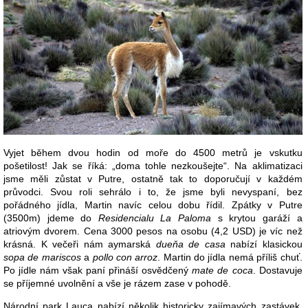
Vyjet během dvou hodin od moře do 4500 metrů je vskutku
pošetilost! Jak se říká: „doma tohle nezkoušejte“. Na aklimatizaci
jsme měli zůstat v Putre, ostatně tak to doporučují v každém
průvodci. Svou roli sehrálo i to, že jsme byli nevyspaní, bez
pořádného jídla, Martin navíc celou dobu řídil. Zpátky v Putre
(3500m) jdeme do
Residencialu La Paloma
s krytou garáží a
atriovým dvorem. Cena 3000 pesos na osobu (4,2 USD) je víc než
krásná. K večeři nám aymarská
dueňa de casa
nabízí klasickou
sopa de mariscos
a
pollo con arroz
. Martin do jídla nemá příliš chuť.
Po jídle nám však paní přináší osvědčený
mate de coca
. Dostavuje
se příjemné uvolnění a vše je rázem zase v pohodě.
Národní park Lauca nabízí několik historicky zajímavých zastávek.