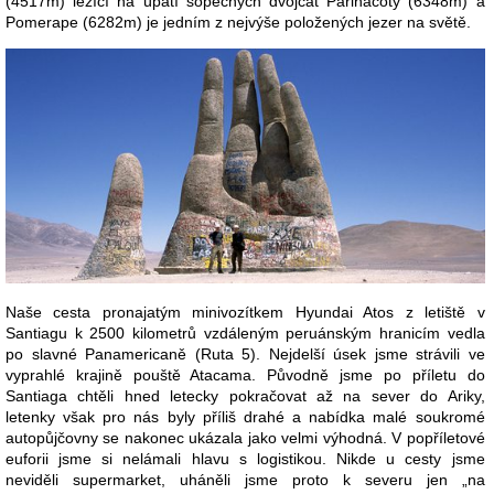
(4517m) ležící na úpatí sopečných dvojčat Parinacoty (6348m) a
Pomerape (6282m) je jedním z nejvýše položených jezer na světě.
Naše cesta pronajatým minivozítkem Hyundai Atos z letiště v
Santiagu k 2500 kilometrů vzdáleným peruánským hranicím vedla
po slavné Panamericaně (Ruta 5). Nejdelší úsek jsme strávili ve
vyprahlé krajině pouště Atacama. Původně jsme po příletu do
Santiaga chtěli hned letecky pokračovat až na sever do Ariky,
letenky však pro nás byly příliš drahé a nabídka malé soukromé
autopůjčovny se nakonec ukázala jako velmi výhodná. V popříletové
euforii jsme si nelámali hlavu s logistikou. Nikde u cesty jsme
neviděli supermarket, uháněli jsme proto k severu jen „na