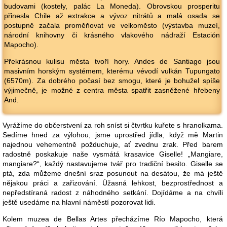
budovami (kostely, palác La Moneda). Obrovskou prosperitu
přinesla Chile až extrakce a vývoz nitrátů a malá osada se
postupně začala proměňovat ve velkoměsto (výstavba muzeí,
národní knihovny či krásného vlakového nádraží Estación
Mapocho).
Překrásnou kulisu města tvoří hory. Andes de Santiago jsou
masivním horským systémem, kterému vévodí vulkán Tupungato
(6570m). Za dobrého počasí bez smogu, které je bohužel spíše
výjimečně, je možné z centra města spatřit zasněžené hřebeny
And.
Vyrážíme do občerstvení za roh sníst si čtvrtku kuřete s hranolkama.
Sedíme hned za výlohou, jsme uprostřed jídla, když mě Martin
najednou vehementně požduchuje, ať zvednu zrak. Před barem
radostně poskakuje naše vysmátá krasavice Giselle! „Mangiare,
mangiare?“, každý nastavujeme tvář pro tradiční besito. Giselle se
ptá, zda můžeme dnešní sraz posunout na desátou, že má ještě
nějakou práci a zařizování. Úžasná lehkost, bezprostřednost a
nepředstíraná radost z náhodného setkání. Dojídáme a na chvíli
ještě usedáme na hlavní náměstí pozorovat lidi.
Kolem muzea de Bellas Artes přecházíme Río Mapocho, která