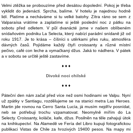
Velmi ztěžka se probouzíme před desátou dopolední. Pokoj je třeba
vyklidit do jedenácti. Sprcha, balíme. V hotelu je najednou hodně
lidí. Platíme a necháváme si tu velké batohy. Zítra ráno se sem z
Valparaísa vrátíme a zaplatíme si ještě poslední noc z pátku na
sobotu před odletem. V půl dvanácté jsme v našem oblíbeném
snídaňovém podniku La Selecta, který nabízí parádní snídaně již od
roku 1917. Je to krása – číšníci s utěrkami přes ruku, atmosféra
dávných časů. Pojídáme každý čtyři croissanty a různé místní
pečivo, café con leche a vymačkaný džus. Jaká to nádhera. V pátek
a v sobotu se určitě ještě zastavíme.
♦ ♦ ♦
Divoké noci chilské
♦ ♦ ♦
Páteční den nám začal před více než osmi hodinami ve Valpu. Nyní
už zpátky v Santiagu, rozdělujeme se na stanici metra Las Heroes.
Martin jde rovnou na Cerro Santa Lucía, já musím nejdřív posnídat,
neb se potřebuji trochu vzpamatovat. Neomylně mířím do La
Selecty. Croissanty, koláče, kafe, džus. Posilněn na těle zahajuji útok
na knihkupectví. Na Alamedě ve Fería del Libro kupuji fotografickou
publikaci Vistas de Chile za hrozivých 19400 pesos. Na mapy mi