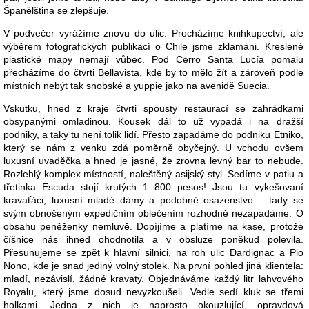
Španělština se zlepšuje.
V podvečer vyrážíme znovu do ulic. Procházíme knihkupectví, ale
výběrem fotografických publikací o Chile jsme zklamáni. Kreslené
plastické mapy nemají vůbec. Pod Cerro Santa Lucía pomalu
přecházíme do čtvrti Bellavista, kde by to mělo žít a zároveň podle
místních nebýt tak snobské a yuppie jako na avenidě Suecia.
Vskutku, hned z kraje čtvrti spousty restaurací se zahrádkami
obsypanými omladinou. Kousek dál to už vypadá i na dražší
podniky, a taky tu není tolik lidí. Přesto zapadáme do podniku Etniko,
který se nám z venku zdá poměrně obyčejný. U vchodu ovšem
luxusní uvaděčka a hned je jasné, že zrovna levný bar to nebude.
Rozlehlý komplex místností, naleštěný asijský styl. Sedíme v patiu a
třetinka Escuda stojí krutých 1 800 pesos! Jsou tu vykešovaní
kravaťáci, luxusní mladé dámy a podobné osazenstvo – tady se
svým obnošeným expedičním oblečením rozhodně nezapadáme. O
obsahu peněženky nemluvě. Dopíjíme a platíme na kase, protože
číšnice nás ihned ohodnotila a v obsluze poněkud polevila.
Přesunujeme se zpět k hlavní silnici, na roh ulic Dardignac a Pio
Nono, kde je snad jediný volný stolek. Na první pohled jiná klientela:
mladí, nezávislí, žádné kravaty. Objednáváme každý litr lahvového
Royalu, který jsme dosud nevyzkoušeli. Vedle sedí kluk se třemi
holkami. Jedna z nich je naprosto okouzlující, opravdová