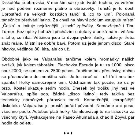
Diskotéka je obrovská. V menším sále jede tvrdší techno, ve velkém
je nad pódiem rozměrné plátno a obrazovky. Turistů je tu dost.
Uprostřed na velkých kostkách tančí ti, co to umí. Polonahá
tanečnice předvádí latino. Za chvíli na hlavní pódium vstupuje místní
„Čejka“ a imituje nejrůznější „kitsch“ zpěváky. Samozřejmě i Tinu
Turner. Bez optiky bohužel přicházím o detaily a uniká nám i většina
z toho, co říká. Většinou jsou to dvojsmyslné hlášky, takže je třeba
znát reálie. Místní se dobře baví. Potom už jede jenom disco. Staré
hitovky, většinou 80. léta, ale co už.
Obdobně jako ve Valparaísu tančíme kolem hromádky našich
svršků, jak kolem táboráku. Plechovka Escuda je tu za 1000, pisco
sour 2000, se spritem za 2500 pesos. Tančíme bez přestávky, občas
se přesouváme do menšího sálu. Je to náročné – už třetí noc bez
spánku! Holky samozřejmě umí. Odcházíme tak pozdě, že už je
brzo. Kostel ukazuje sedm hodin. Dnešek byl trošku jiný než ve
Valparaísu, spíše pop, žádné „disco latino“, tedy takřka bez
technicky náročných párových tanců. Komerčnější, evropštější
diskotéka. Valparaíso je prostě pořád původní. Nemáme ani peso,
všechno padlo. Autobus platí holky. Usmlouvávají to na tisícovku za
všechny čtyři. Vyskakujeme na Paseo Ahumada a chao!!! Zbývá pár
hodin do odletu.
♦ ♦ ♦