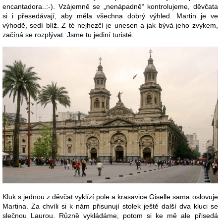
encantadora..:-). Vzájemně se „nenápadně“ kontrolujeme, děvčata
si i přesedávají, aby měla všechna dobrý výhled. Martin je ve
výhodě, sedí blíž. Z té nejhezčí je unesen a jak bývá jeho zvykem,
začíná se rozplývat. Jsme tu jediní turisté.
Kluk s jednou z děvčat vyklízí pole a krasavice Giselle sama oslovuje
Martina. Za chvíli si k nám přisunují stolek ještě další dva kluci se
slečnou Laurou. Různě vykládáme, potom si ke mě ale přisedá