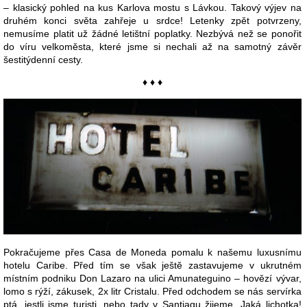
– klasický pohled na kus Karlova mostu s Lávkou. Takový výjev na
druhém konci světa zahřeje u srdce! Letenky zpět potvrzeny,
nemusíme platit už žádné letištní poplatky. Nezbývá než se ponořit
do víru velkoměsta, které jsme si nechali až na samotný závěr
šestitýdenní cesty.
♦ ♦ ♦
Pokračujeme přes Casa de Moneda pomalu k našemu luxusnímu
hotelu Caribe. Před tím se však ještě zastavujeme v ukrutném
místním podniku Don Lazaro na ulici Amunateguino – hovězí vývar,
lomo s rýží, zákusek, 2x litr Cristalu. Před odchodem se nás servírka
ptá, jestli jsme turisti, nebo tady v Santiagu žijeme. Jaká lichotka!