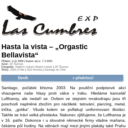
Hasta la vista – „Orgastic
Bellavista“
Přidáno: 4.11.2009 | Datum akce: 7.3.2003
Autor:
Jiří Šurman
Fotografie:
Vladimír Linhart
|
Martin Linhart
|
Jiří Šurman
Štítky:
2003
|
Chile
|
Jižní Amerika
|
Santiago de Chile
Deník
« předchozí
Santiago, počátek března 2003. Na pouliční podpisové akci
vhazujeme naše hlasy proti válce v Iráku. Hledáme kancelář
Lufthansy, ale nedaří se. Ovšem ve stejném mrakodrapu jsou tři
poschodí naplněné zbožím pro náctileté: tetování, piercing, metal,
trička, „gotika“. Všude kolem se poflakují uniformovaní školáci.
Takhle se tráví velká přestávka. Nakonec zjišťujeme, že Lufthansa je
v 16. patře. Dokonce i u slovutné německé firmy vládne maňana,
čekáme půl hodiny. Na stěnách mají mezi jinými plakáty také Prahu