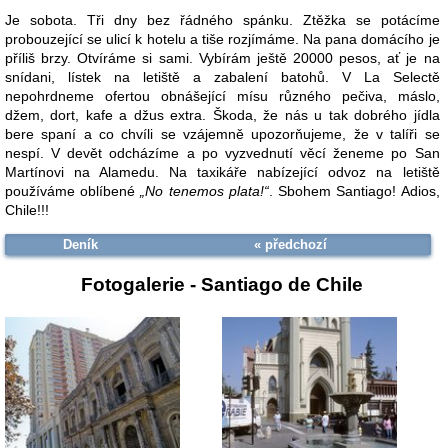
Je sobota. Tři dny bez řádného spánku. Ztěžka se potácíme
probouzející se ulicí k hotelu a tiše rozjímáme. Na pana domácího je
příliš brzy. Otvíráme si sami. Vybírám ještě 20000 pesos, ať je na
snídani, lístek na letiště a zabalení batohů. V La Selectě
nepohrdneme ofertou obnášející mísu různého pečiva, máslo,
džem, dort, kafe a džus extra. Škoda, že nás u tak dobrého jídla
bere spaní a co chvíli se vzájemně upozorňujeme, že v talíři se
nespí. V devět odcházíme a po vyzvednutí věcí ženeme po San
Martínovi na Alamedu. Na taxikáře nabízející odvoz na letiště
používáme oblíbené
„No tenemos plata!“
. Sbohem Santiago! Adios,
Chile!!!
Deník
« předchozí
Fotogalerie -
Santiago de Chile