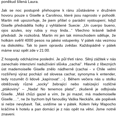
poněkud šílená Laura.
Jak se noc postupně přehoupne k ránu zůstáváme v družném
hovoru pouze s Giselle a Carolinou, které jsou naprosto v pohodě.
Martin mě upozorňuje, že jsem přišel o parádní vystoupení, když
Giselle předváděla holky z vyhlášené Suecie: „Un cuerpo bueno,
ojos azules, soy rubia y muy linda...“ Všechno krásně ladně
předvádí. Je rozkošná. Martin mi jen tak mimochodem sděluje, že
holkám svěřil 4000 pesos na jakési vstupenky. V pátek nás vezmou
na diskotéku. Tak to jsem opravdu zvědav. Každopádně v pátek
máme sraz opět zde v 21:00.
Z hospody odcházíme poslední. Je půl třetí ráno. Silný zážitek v nás
zanechalo intenzivní nadužívání slůvka „cachai“. Hlavně z líbezných
úst mademoiselle Giselle znělo nádherně (cachai - v Chile velmi
rozšířený výraz pochází od slovesa cachar, synonyma k entender,
tedy rozumět či lidově „kapírovat“..:-). Během večera nás u stolku
obtěžovaly různé „socky“ žebrající nebo nabízející rozličné
„ptákoviny“ – „Nada! No tenemos plata!“, zkušeně je odbývala
Giselle. „Máš chůzi gazel a vím, že jsi mazel, má mademoiselle
Giselle….“, ne že bychom byli fanoušky Vaška Neckáře, ale popěvek
si nelze nevybavit. Tak, uvidíme se v pátek. Kolem řeky Mapocho
kráčíme k hotelu a pan domácí je z nás opět na větvi. Jsme notně
znaveni.