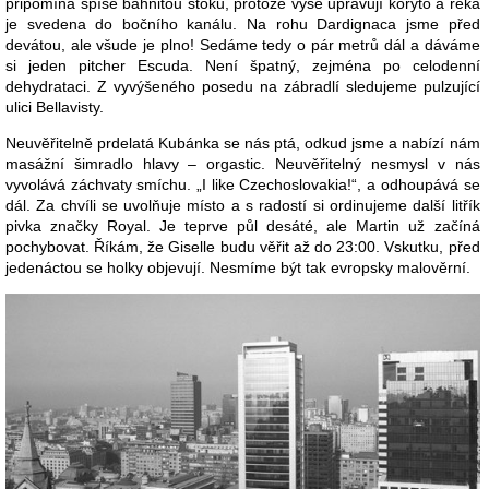
připomíná spíše bahnitou stoku, protože výše upravují koryto a řeka
je svedena do bočního kanálu. Na rohu Dardignaca jsme před
devátou, ale všude je plno! Sedáme tedy o pár metrů dál a dáváme
si jeden pitcher Escuda. Není špatný, zejména po celodenní
dehydrataci. Z vyvýšeného posedu na zábradlí sledujeme pulzující
ulici Bellavisty.
Neuvěřitelně prdelatá Kubánka se nás ptá, odkud jsme a nabízí nám
masážní šimradlo hlavy – orgastic. Neuvěřitelný nesmysl v nás
vyvolává záchvaty smíchu. „I like Czechoslovakia!“, a odhoupává se
dál. Za chvíli se uvolňuje místo a s radostí si ordinujeme další litřík
pivka značky Royal. Je teprve půl desáté, ale Martin už začíná
pochybovat. Říkám, že Giselle budu věřit až do 23:00. Vskutku, před
jedenáctou se holky objevují. Nesmíme být tak evropsky malověrní.