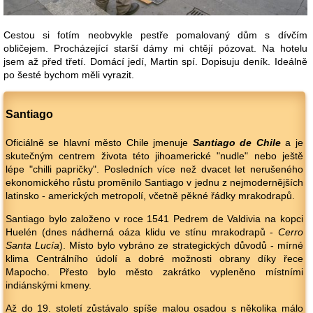
Cestou si fotím neobvykle pestře pomalovaný dům s dívčím
obličejem. Procházející starší dámy mi chtějí pózovat. Na hotelu
jsem až před třetí. Domácí jedí, Martin spí. Dopisuju deník. Ideálně
po šesté bychom měli vyrazit.
Santiago
Oficiálně se hlavní město Chile jmenuje
Santiago de Chile
a je
skutečným centrem života této jihoamerické "nudle" nebo ještě
lépe "chilli papričky". Posledních více než dvacet let nerušeného
ekonomického růstu proměnilo Santiago v jednu z nejmodernějších
latinsko - amerických metropolí, včetně pěkné řádky mrakodrapů.
Santiago bylo založeno v roce 1541 Pedrem de Valdivia na kopci
Huelén (dnes nádherná oáza klidu ve stínu mrakodrapů -
Cerro
Santa Lucía
). Místo bylo vybráno ze strategických důvodů - mírné
klima Centrálního údolí a dobré možnosti obrany díky řece
Mapocho. Přesto bylo město zakrátko vypleněno místními
indiánskými kmeny.
Až do 19. století zůstávalo spíše malou osadou s několika málo