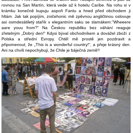
rovnou na San Martín, která vede až k hotelu Caribe. Na rohu si v
krámku konečně kupuju aspoň Fantu a hned před obchodem ji
hltám. Jak tak popíjím, zničehonic mě zpěvnou angličtinou oslovuje
asi osmdesátiletý stařík v elegantním saku se slamákem:“Wheeere
aare youu from?“ Na Českou republiku bez váhání reaguje
zřetelným „Dobrý den!“ Kdysi býval obchodníkem a dovážel zboží z
Polska a střední Evropy. Chtěl mě prostě jen pozdravit a
připomenout, že „This is a wonderful country!“, a přeje krásný den.
Ani na chvíli nepochybuji, že Chile je báječná země!!