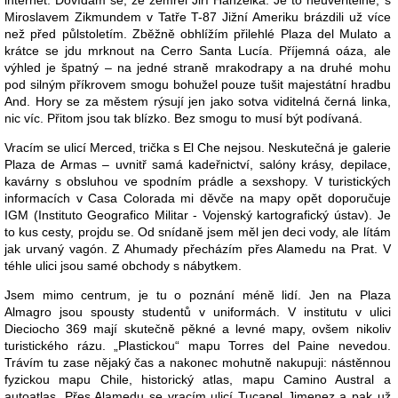
internet. Dovídám se, že zemřel Jiří Hanzelka. Je to neuvěřitelné, s
Miroslavem Zikmundem v Tatře T-87 Jižní Ameriku brázdili už více
než před půlstoletím. Zběžně obhlížím přilehlé Plaza del Mulato a
krátce se jdu mrknout na Cerro Santa Lucía. Příjemná oáza, ale
výhled je špatný – na jedné straně mrakodrapy a na druhé mohu
pod silným příkrovem smogu bohužel pouze tušit majestátní hradbu
And. Hory se za městem rýsují jen jako sotva viditelná černá linka,
nic víc. Přitom jsou tak blízko. Bez smogu to musí být podívaná.
Vracím se ulicí Merced, trička s El Che nejsou. Neskutečná je galerie
Plaza de Armas – uvnitř samá kadeřnictví, salóny krásy, depilace,
kavárny s obsluhou ve spodním prádle a sexshopy. V turistických
informacích v Casa Colorada mi děvče na mapy opět doporučuje
IGM (Instituto Geografico Militar - Vojenský kartografický ústav). Je
to kus cesty, projdu se. Od snídaně jsem měl jen deci vody, ale lítám
jak urvaný vagón. Z Ahumady přecházím přes Alamedu na Prat. V
téhle ulici jsou samé obchody s nábytkem.
Jsem mimo centrum, je tu o poznání méně lidí. Jen na Plaza
Almagro jsou spousty studentů v uniformách. V institutu v ulici
Dieciocho 369 mají skutečně pěkné a levné mapy, ovšem nikoliv
turistického rázu. „Plastickou“ mapu Torres del Paine nevedou.
Trávím tu zase nějaký čas a nakonec mohutně nakupuji: nástěnnou
fyzickou mapu Chile, historický atlas, mapu Camino Austral a
autoatlas. Přes Alamedu se vracím ulicí Tucapel Jimenez a pak už