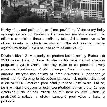
Nezbytná uvítací políbení a popíjíme, povídáme. V únoru prý holky
vyrážejí pracovat do Barcelony. Carolina tam má strýce vlastnícího
nějakou chemickou firmu a měla by tak práci dokonce ve svém
oboru. Giselle je pohádkové stvoření. Obě dvě sice hulí jednu
cigaretu za druhou, ale u někoho se to dá omluvit…:-)
Děvčata říkají, že vstupenky se předem koupit nedaly. Budou stát
3500 pesos. Fajn. V Disco Blondie na Alamedě má být speciální
program k výročí vzniku diskotéky. Bude to asi poněkud divoký
repertoár. Zvedáme se až půl hodiny po půlnoci a jdeme na micro
amarillo, kterýžto nás odváží až před diskotéku. U pokladen je
menší fronta. Carolina tu má ovšem kámošku, tak máme lístky hned
a jen za 3000. Američan před námi je z toho úplně vedle. Ptá se,
jestli je nějaký problém, a jestli jsou předběhnuti jen proto, že jsou
Američani? Na druhou stranu se mu není co divit, všude je
protiválečná nálada, v ulicích kampaně proti válce v Iráku a
podobně.