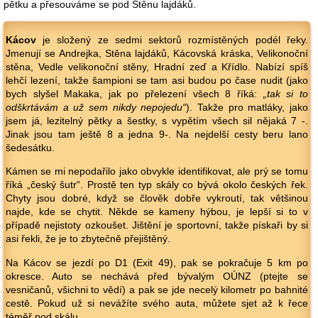
pětku a přesouváme se pod Stěnu lajdáků.
Kácov
je složený ze sedmi sektorů rozmístěných podél řeky.
Jmenují se Andrejka, Stěna lajdáků, Kácovská kráska, Velikonoční
stěna, Vedle velikonoční stěny, Hradní zeď a Křídlo. Nabízí spíš
lehčí lezení, takže šampioni se tam asi budou po čase nudit (jako
bych slyšel Makaka, jak po přelezení všech 8 říká:
„tak si to
odškrtávám a už sem nikdy nepojedu“
). Takže pro matláky, jako
jsem já, lezitelný pětky a šestky, s vypětím všech sil nějaká 7 -.
Jinak jsou tam ještě 8 a jedna 9-. Na nejdelší cesty beru lano
šedesátku.
Kámen se mi nepodařilo jako obvykle identifikovat, ale prý se tomu
říká „český šutr“. Prostě ten typ skály co bývá okolo českých řek.
Chyty jsou dobré, když se člověk dobře vykroutí, tak většinou
najde, kde se chytit. Někde se kameny hýbou, je lepší si to v
případě nejistoty ozkoušet. Jištění je sportovní, takže pískaři by si
asi řekli, že je to zbytečně přejištěný.
Na Kácov se jezdí po D1 (Exit 49), pak se pokračuje 5 km po
okresce. Auto se nechává před bývalým OÚNZ (ptejte se
vesničanů, všichni to vědí) a pak se jde necelý kilometr po bahnité
cestě. Pokud už si nevážíte svého auta, můžete sjet až k řece
téměř pod skálu.