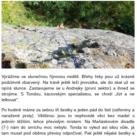
Vyrážíme ve slunečnou říjnovou neděli. Břehy řeky jsou už krásně
podzimně zbarvený. Na trávě ještě leží jinovatka, ale do skal už se
opírá slunce. Zastavujeme se u Andrejky (první sektor) a ihned se
strojíme. S Tondou, kácovským specialistou, se chodí
„lízt a ne
lelkovat“
.
Po hodině máme za sebou tři šestky a jeden pád do listí (odřeniny a
naražené prsty). Většinou jsou to nepřevislé věci bez madel s
jedním těžším, lehce převislým místem. Na Maňáskovém divadle
(7-) nám do smíchu moc nebylo. Tonda to vylezl asi silou vůle, já
tam musel pod oběma převisy odpočívat. Pak ještě nějaké šestky a