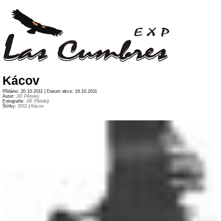
Kácov
Přidáno: 20.10.2011 | Datum akce: 16.10.2011
Autor:
Jiří Pětioký
Fotografie:
Jiří Pětioký
Štítky:
2011
|
Kácov