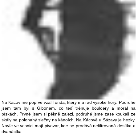
Na Kácov mě poprvé vzal Tonda, který má rád vysoké hory. Podruhé
jsem tam byl s Gibonem, co teď trénuje bouldery a morál na
pískách. Prvně jsem si pěkně zalezl, podruhé jsme zase koukali ze
skály na polonahý slečny na kánoích. Na Kácově u Sázavy je hezky.
Navíc ve vesnici mají pivovar, kde se prodává nefiltrovaná desítka a
dvanáctka.