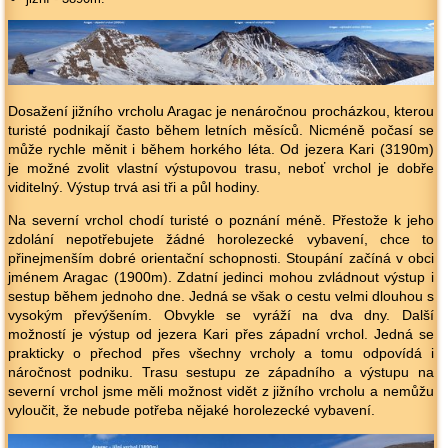
Dosažení jižního vrcholu Aragac je nenáročnou procházkou, kterou
turisté podnikají často během letních měsíců. Nicméně počasí se
může rychle měnit i během horkého léta. Od jezera Kari (3190m)
je možné zvolit vlastní výstupovou trasu, neboť vrchol je dobře
viditelný. Výstup trvá asi tři a půl hodiny.
Na severní vrchol chodí turisté o poznání méně. Přestože k jeho
zdolání nepotřebujete žádné horolezecké vybavení, chce to
přinejmenším dobré orientační schopnosti. Stoupání začíná v obci
jménem Aragac (1900m). Zdatní jedinci mohou zvládnout výstup i
sestup během jednoho dne. Jedná se však o cestu velmi dlouhou s
vysokým převýšením. Obvykle se vyráží na dva dny. Další
možností je výstup od jezera Kari přes západní vrchol. Jedná se
prakticky o přechod přes všechny vrcholy a tomu odpovídá i
náročnost podniku. Trasu sestupu ze západního a výstupu na
severní vrchol jsme měli možnost vidět z jižního vrcholu a nemůžu
vyloučit, že nebude potřeba nějaké horolezecké vybavení.