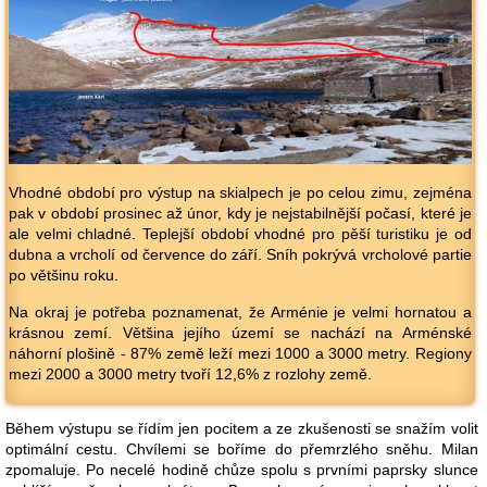
Vhodné období pro výstup na skialpech je po celou zimu, zejména
pak v období prosinec až únor, kdy je nejstabilnější počasí, které je
ale velmi chladné. Teplejší období vhodné pro pěší turistiku je od
dubna a vrcholí od července do září. Sníh pokrývá vrcholové partie
po většinu roku.
Na okraj je potřeba poznamenat, že Arménie je velmi hornatou a
krásnou zemí. Většina jejího území se nachází na Arménské
náhorní plošině - 87% země leží mezi 1000 a 3000 metry. Regiony
mezi 2000 a 3000 metry tvoří 12,6% z rozlohy země.
Během výstupu se řídím jen pocitem a ze zkušenosti se snažím volit
optimální cestu. Chvílemi se boříme do přemrzlého sněhu. Milan
zpomaluje. Po necelé hodině chůze spolu s prvními paprsky slunce