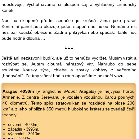
neoslovuje. Vychutnáváme si alespoň čaj a vyhlášený arménský
koňak.
Noc na sklopené přední sedačce je krušná. Zima jako prase!
Kontrolní panel auta ukazuje jeden stupeň nad nulou. Nemáme nic
než pár kousků oblečení. Žádná přikrývka nebo spacák. Tahle noc
bude hodně dlouhá …
♦ ♦ ♦
Ještě ani nezazvonil budík, ale už to nemůžu vydržet. Musím vstát a
rozhýbat se. Autem cloumá nárazový vítr. Nahrubo do sebe
soukáme kousky sýra, chleba a zbytky klobásy z večerního
„hodování“. Za tmy v šest hodin ráno opouštíme bezpečí vozu.
Aragac 4090m
(v angličtině
Mount Aragats
) je nejvyšší horou
Arménie. Z centra Jerevanu je vzdálen vzdušnou čarou pouhých
40 kilometrů. Tento spící stratovulkán se rozkládá na ploše 200
km² a z jeho přibližně 350 metrů hlubokého kráteru se zvedají čtyři
vrcholy:
severní - 4090m,
západní - 3995m,
východní - 3910m,
jižní - 3890m.