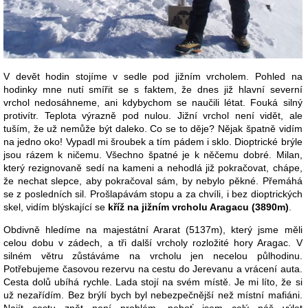
V devět hodin stojíme v sedle pod jižním vrcholem. Pohled na
hodinky mne nutí smířit se s faktem, že dnes již hlavní severní
vrchol nedosáhneme, ani kdybychom se naučili létat. Fouká silný
protivítr. Teplota výrazně pod nulou. Jižní vrchol není vidět, ale
tuším, že už nemůže být daleko. Co se to děje? Nějak špatně vidím
na jedno oko! Vypadl mi šroubek a tím pádem i sklo. Dioptrické brýle
jsou rázem k ničemu. Všechno špatné je k něčemu dobré. Milan,
který rezignovaně sedí na kameni a nehodlá již pokračovat, chápe,
že nechat slepce, aby pokračoval sám, by nebylo pěkné. Přemáhá
se z posledních sil. Prošlapávám stopu a za chvíli, i bez dioptrických
skel, vidím blýskající se
kříž na jižním vrcholu Aragacu (3890m)
.
Obdivně hledíme na majestátní Ararat (5137m), který jsme měli
celou dobu v zádech, a tři další vrcholy rozložité hory Aragac. V
silném větru zůstáváme na vrcholu jen necelou půlhodinu.
Potřebujeme časovou rezervu na cestu do Jerevanu a vrácení auta.
Cesta dolů ubíhá rychle. Lada stojí na svém místě. Je mi líto, že si
už nezařídím. Bez brýlí bych byl nebezpečnější než místní mafiáni.
Najít cestu zpět není problém, neboť jsem celý náš výlet