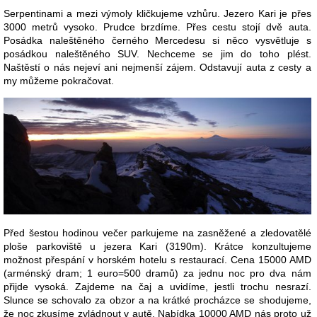
Serpentinami a mezi výmoly kličkujeme vzhůru. Jezero Kari je přes
3000 metrů vysoko. Prudce brzdíme. Přes cestu stojí dvě auta.
Posádka naleštěného černého Mercedesu si něco vysvětluje s
posádkou naleštěného SUV. Nechceme se jim do toho plést.
Naštěstí o nás nejeví ani nejmenší zájem. Odstavují auta z cesty a
my můžeme pokračovat.
Před šestou hodinou večer parkujeme na zasněžené a zledovatělé
ploše parkoviště u jezera Kari (3190m). Krátce konzultujeme
možnost přespání v horském hotelu s restaurací. Cena 15000 AMD
(arménský dram; 1 euro=500 dramů) za jednu noc pro dva nám
přijde vysoká. Zajdeme na čaj a uvidíme, jestli trochu nesrazí.
Slunce se schovalo za obzor a na krátké procházce se shodujeme,
že noc zkusíme zvládnout v autě. Nabídka 10000 AMD nás proto už