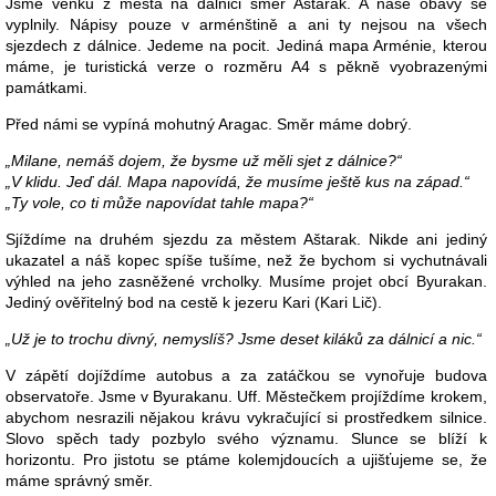
Jsme venku z města na dálnici směr Aštarak. A naše obavy se
vyplnily. Nápisy pouze v arménštině a ani ty nejsou na všech
sjezdech z dálnice. Jedeme na pocit. Jediná mapa Arménie, kterou
máme, je turistická verze o rozměru A4 s pěkně vyobrazenými
památkami.
Před námi se vypíná mohutný Aragac. Směr máme dobrý.
„Milane, nemáš dojem, že bysme už měli sjet z dálnice?“
„V klidu. Jeď dál. Mapa napovídá, že musíme ještě kus na západ.“
„Ty vole, co ti může napovídat tahle mapa?“
Sjíždíme na druhém sjezdu za městem Aštarak. Nikde ani jediný
ukazatel a náš kopec spíše tušíme, než že bychom si vychutnávali
výhled na jeho zasněžené vrcholky. Musíme projet obcí Byurakan.
Jediný ověřitelný bod na cestě k jezeru Kari (Kari Lič).
„Už je to trochu divný, nemyslíš? Jsme deset kiláků za dálnicí a nic.“
V zápětí dojíždíme autobus a za zatáčkou se vynořuje budova
observatoře. Jsme v Byurakanu. Uff. Městečkem projíždíme krokem,
abychom nesrazili nějakou krávu vykračující si prostředkem silnice.
Slovo spěch tady pozbylo svého významu. Slunce se blíží k
horizontu. Pro jistotu se ptáme kolemjdoucích a ujišťujeme se, že
máme správný směr.