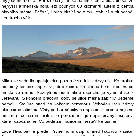
my jedeme do hor. Porozhlédli jsme se po internetu a ukázalo se, že
nejvyšší arménská hora leží pouhých 60 kilometrů autem z centra
hlavního města. Počasí, i přes blížící se zimu, stabilní a slunečné.
Jen trocha větru.
Milan ze sedadla spolujezdce pozorně sleduje názvy ulic. Kontroluje
popsaný kousek papíru v jedné ruce a kreslenou turistickou mapu
města ve druhé. Nezbytnou podmínkou úspěchu je vymotat se z
Jerevanu. S koncem pracovní doby se ulice města zaplnily. Jedeme
pomalu. Stojíme snad na každém semaforu. Výhodou jsou názvy
ulic psané latinkou. Vždy pod arménským nápisem, kterému nejsme
ani při maximálním úsilí s to porozumět, je nápis psaný písmeny,
která rozpoznáme. Co bude za hranicemi města? Netušíme!
Lada Niva pěkně přede. Prvně řídím džíp a hned takovou klasiku.