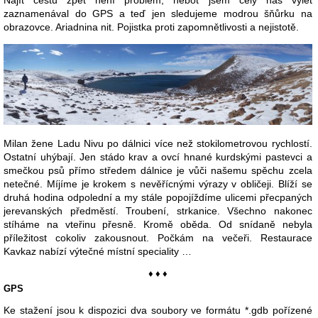
zaznamenával do GPS a teď jen sledujeme modrou šňůrku na
obrazovce. Ariadnina nit. Pojistka proti zapomnětlivosti a nejistotě.
Milan žene Ladu Nivu po dálnici více než stokilometrovou rychlostí.
Ostatní uhýbají. Jen stádo krav a ovcí hnané kurdskými pastevci a
smečkou psů přímo středem dálnice je vůči našemu spěchu zcela
netečné. Míjíme je krokem s nevěřícnými výrazy v obličeji. Blíží se
druhá hodina odpolední a my stále popojíždíme ulicemi přecpaných
jerevanských předměstí. Troubení, strkanice. Všechno nakonec
stíháme na vteřinu přesně. Kromě oběda. Od snídaně nebyla
příležitost cokoliv zakousnout. Počkám na večeři. Restaurace
Kavkaz nabízí výtečné místní speciality …
♦ ♦ ♦
GPS
Ke stažení jsou k dispozici dva soubory ve formátu *.gdb pořízené