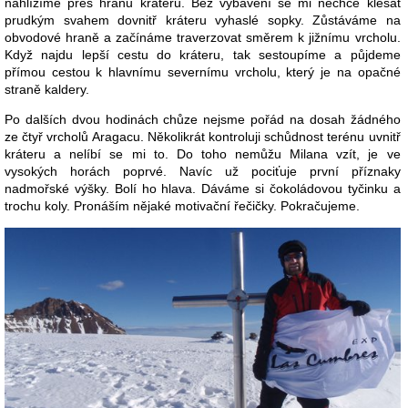
nahlížíme přes hranu kráteru. Bez vybavení se mi nechce klesat
prudkým svahem dovnitř kráteru vyhaslé sopky. Zůstáváme na
obvodové hraně a začínáme traverzovat směrem k jižnímu vrcholu.
Když najdu lepší cestu do kráteru, tak sestoupíme a půjdeme
přímou cestou k hlavnímu severnímu vrcholu, který je na opačné
straně kaldery.
Po dalších dvou hodinách chůze nejsme pořád na dosah žádného
ze čtyř vrcholů Aragacu. Několikrát kontroluji schůdnost terénu uvnitř
kráteru a nelíbí se mi to. Do toho nemůžu Milana vzít, je ve
vysokých horách poprvé. Navíc už pociťuje první příznaky
nadmořské výšky. Bolí ho hlava. Dáváme si čokoládovou tyčinku a
trochu koly. Pronáším nějaké motivační řečičky. Pokračujeme.