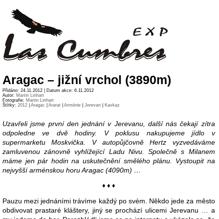
Aragac – jižní vrchol (3890m)
Přidáno: 24.11.2012 | Datum akce: 6.11.2012
Autor:
Martin Linhart
Fotografie:
Martin Linhart
Štítky:
2012
|
Aragac
|
Ararat
|
Arménie
|
Jerevan
|
Kavkaz
Uzavřeli jsme první den jednání v Jerevanu, další nás čekají zítra
odpoledne ve dvě hodiny. V poklusu nakupujeme jídlo v
supermarketu Moskvička. V autopůjčovně Hertz vyzvedáváme
zamluvenou zánovně vyhlížející Ladu Nivu. Společně s Milanem
máme jen pár hodin na uskutečnění smělého plánu. Vystoupit na
nejvyšší arménskou horu Aragac (4090m) …
♦ ♦ ♦
Pauzu mezi jednáními trávíme každý po svém. Někdo jede za město
obdivovat prastaré kláštery, jiný se prochází ulicemi Jerevanu … a