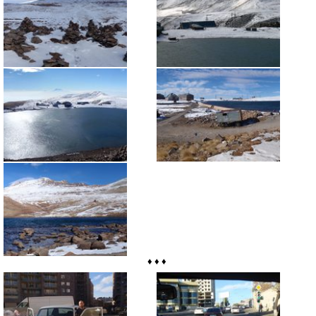
♦ ♦ ♦