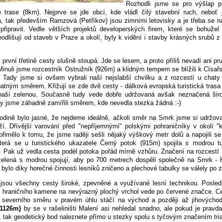
Rozhodli jsme se pro výšlap p
ké trase (8km). Nejprve se jde obcí, kde vládl čilý stavební ruch, neboť
, tak především Ramzová (Petříkov) jsou zimními letovisky a je třeba se 
 připravit. Vedle větších projektů developerských firem, které se bohužel
odlišují od staveb v Praze a okolí, byly k vidění i stavby krásných srubů z
 první třetině cesty slušně stoupá. Jde se lesem, a proto příliš nevadí ani pru
Minuli jsme rozcestník Ostružník (926m) a klidným tempem se blížili k Císař
 Tady jsme si ovšem vybrali naší nejslabší chvilku a z rozcestí u chat
patným směrem. Křižují se zde dvě cesty - dálková evropská turistická trasa
naší zelenou. Současně tudy vede dobře udržovaná avšak neznačená širo
y jsme záhadně zamířili směrem, kde nevedla stezka žádná :-)
odině bylo jasné, že nejdeme ideálně, ačkoli směr na Smrk jsme si udržova
ží. Dřívější varování před "nepříjemnými" polskými pohraničníky v okolí "k
přimělo k tomu, že jsme raději sešli nějaký výškový metr dolů a napojili se
terá se u turistického ukazatele Černý potok (915m) spojila s modrou tu
 Pak už vedla cesta podél potoka pořád mírně vzhůru. Značení na rozcestí
elená s modrou spojují, aby po 700 metrech dospěli společně na Smrk - 
 bylo díky horečné činnosti lesníků zničeno a plechové tabulky se válely po 
jsou všechny cesty široké, zpevněné a využívané lesní technikou. Posled
 hraničního kamene na nevýrazný plochý vrchol vede po červené značce. C
 severního směru v pravém úhlu stáčí na východ a později až jihovýcho
1126m)
by se v rašeliništi Malení asi nehledal snadno, ale pokud je pravda
, tak geodetický bod naleznete přímo u stezky spolu s tyčovým značením tri