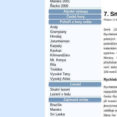
Maroko 2001
Řecko 2000
Alpské výstupy
7. S
České hory
Přidáno 17.
Pohoří a hory světa
Andy
Smrk (1
Grampiany
Rychlebsk
Himálaj
polských 
Jotunheimen
podmáčen
Karpaty
kalamitám
Kavkaz
typickou 
Kilimandžáro
Moravy, 
Mt. Kenya
přístřešek
Rila
není dobr
Troödos
100 metrů 
Vysoké Tatry
Vysoký Atlas
Rychleb
Lezení
Rychlebs
Skalní lezení
nejopuštěn
Lezení v ledu
česky
Ry
Zajímavá místa
při hrani
Brazílie
jihovýcho
Maroko
odděluje o
Srí Lanka
Klima hor