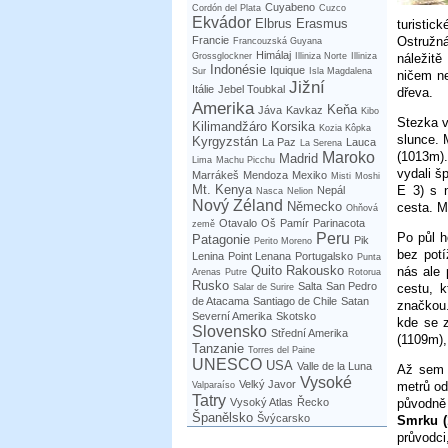
Cuyabeno
Cordón del Plata
Cuzco
Ekvádor
Elbrus
Erasmus
turistic
Francie
Ostružná
Francouzská Guyana
Himálaj
Grossglockner
Illiniza Norte
Illiniza
náležitě
Indonésie
Iquique
Sur
Isla Magdalena
ničem ne
Jižní
Itálie
Jebel Toubkal
dřeva.
Amerika
Keňa
Jáva
Kavkaz
Kibo
Stezka v
Kilimandžáro
Korsika
Kozia Kôpka
slunce. 
Kyrgyzstán
La Paz
Lauca
La Serena
Maroko
(1013m).
Madrid
Lima
Machu Picchu
vydali š
Marrákeš
Mendoza
Mexiko
Misti
Moshi
Mt. Kenya
E 3) s 
Nepál
Nasca
Nelion
Nový Zéland
Německo
cesta. M
Ohňová
Otavalo
Oš
Pamír
Parinacota
země
Peru
Po půl h
Patagonie
Pik
Perito Moreno
bez potí
Lenina
Point Lenana
Portugalsko
Punta
Quito
Rakousko
nás ale 
Arenas
Putre
Rotorua
Rusko
Salta
San Pedro
cestu, k
Salar de Surire
de Atacama
Santiago de Chile
Satan
značkou.
Severní Amerika
Skotsko
kde se z
Slovensko
Střední Amerika
(1109m),
Tanzanie
Torres del Paine
UNESCO
USA
Valle de la Luna
Až sem 
Vysoké
Velký Javor
metrů od
Valparaíso
Tatry
původně
Vysoký Atlas
Řecko
Španělsko
Švýcarsko
Smrku (
průvodci