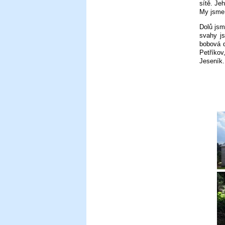
sítě. Je
My jsme s
Dolů jsm
svahy js
bobová d
Petříkov
Jeseník.