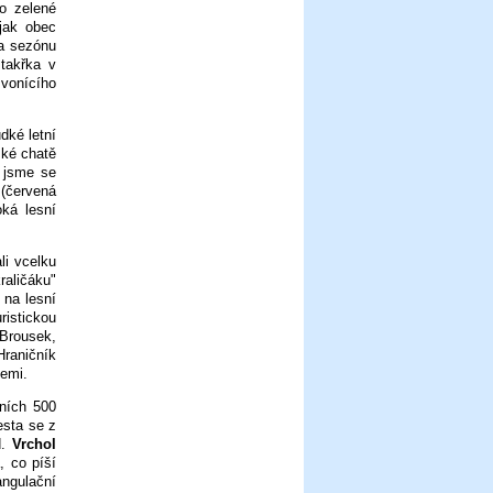
o zelené
 jak obec
na sezónu
 takřka v
 vonícího
dké letní
ské chatě
y jsme se
 (červená
ká lesní
li vcelku
raličáku"
 na lesní
ristickou
 Brousek,
Hraničník
zemi.
ních 500
esta se z
d.
Vrchol
, co píší
angulační