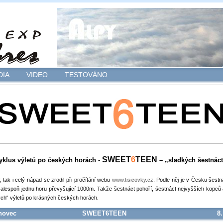
DIA
VIDEO
TESTOVÁNO
SWEET
6
TEEN
yklus výletů po českých horách -
– „sladkých šestnáct
 tak i celý nápad se zrodil při pročítání webu
www.tisicovky.cz
. Podle něj je v Česku šestn
 alespoň jednu horu převyšující 1000m. Takže šestnáct pohoří, šestnáct nejvyšších kopců
ch“ výletů po krásných českých horách.
ínovec
SWEET6TEEN
8