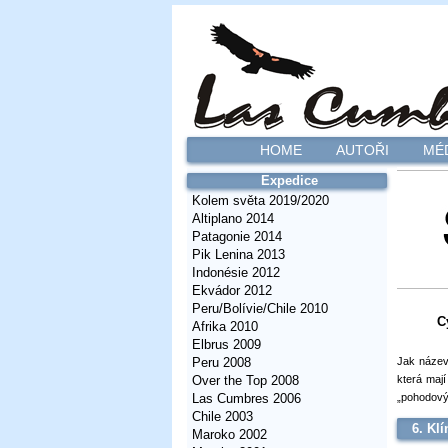
HOME
AUTOŘI
MÉ
Expedice
Kolem světa 2019/2020
Altiplano 2014
Patagonie 2014
Pik Lenina 2013
Indonésie 2012
Ekvádor 2012
Peru/Bolívie/Chile 2010
C
Afrika 2010
Elbrus 2009
Jak název,
Peru 2008
která mají
Over the Top 2008
„pohodový
Las Cumbres 2006
Chile 2003
6. Kl
Maroko 2002