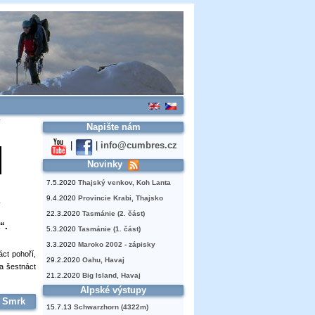
Napište nám
|
|
info@cumbres.cz
Novinky
7.5.2020
Thajský venkov, Koh Lanta
9.4.2020
Provincie Krabi, Thajsko
22.3.2020
Tasmánie (2. část)
“.
5.3.2020
Tasmánie (1. část)
3.3.2020
Maroko 2002 - zápisky
áct pohoří,
29.2.2020
Oahu, Havaj
 a šestnáct
21.2.2020
Big Island, Havaj
Alpské výstupy
. Smrk
15.7.13
Schwarzhorn (4322m)