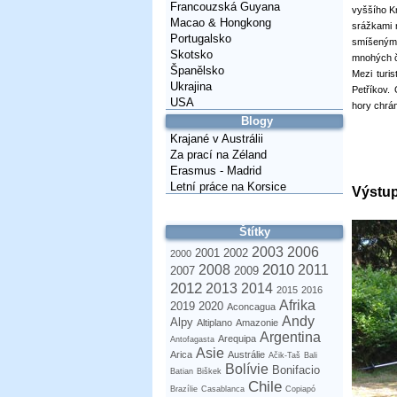
Francouzská Guyana
vyššího Kr
Macao & Hongkong
srážkami 
Portugalsko
smíšenými
Skotsko
mnohých č
Španělsko
Mezi turis
Ukrajina
Petříkov.
USA
hory chrán
Blogy
Krajané v Austrálii
Za prací na Zéland
Erasmus - Madrid
Letní práce na Korsice
Výstu
Štítky
2003
2006
2001
2002
2000
2010
2008
2011
2007
2009
2012
2013
2014
2015
2016
Afrika
2019
2020
Aconcagua
Andy
Alpy
Altiplano
Amazonie
Argentina
Arequipa
Antofagasta
Asie
Arica
Austrálie
Ačik-Taš
Bali
Bolívie
Bonifacio
Batian
Biškek
Chile
Brazílie
Casablanca
Copiapó