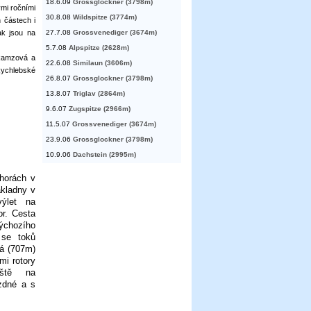
18.6.09
Grossglockner (3798m)
ými ročními
30.8.08
Wildspitze (3774m)
 částech i
27.7.08
Grossvenediger (3674m)
ak jsou na
5.7.08
Alpspitze (2628m)
, Ramzová a
22.6.08
Similaun (3606m)
Rychlebské
26.8.07
Grossglockner (3798m)
13.8.07
Triglav (2864m)
9.6.07
Zugspitze (2966m)
11.5.07
Grossvenediger (3674m)
23.9.06
Grossglockner (3798m)
10.9.06
Dachstein (2995m)
 horách v
ákladny v
výlet na
or. Cesta
ýchozího
 se toků
á (707m)
mi rotory
viště na
zdné a s