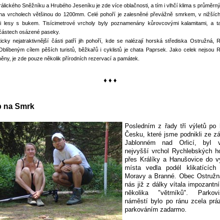
álického Sněžníku a Hrubého Jeseníku je zde více oblačnosti, a tím i vlhčí klima s průměrn
na vrcholech většinou do 1200mm. Celé pohoří je zalesněné převážně smrkem, v nižších
 lesy s bukem. Tisícimetrové vrcholy byly poznamenány kůrovcovými kalamitami, a t
ástech osázené paseky.
ticky nejatraktivnější části patří jih pohoří, kde se nalézají horská střediska Ostružná
 Oblíbeným cílem pěších turistů, běžkařů i cyklistů je chata Paprsek. Jako celek nejsou 
ěny, je zde pouze několik přírodních rezervací a památek.
♦ ♦ ♦
p na Smrk
Posledním z řady tří výletů po
Česku, které jsme podnikli ze z
Jablonném nad Orlicí, byl 
nejvyšší vrchol Rychlebských h
přes Králíky a Hanušovice do v
místa vedla podél klikatících
Moravy a Branné. Obec Ostružn
nás již z dálky vítala impozantní
několika "větrníků". Parko
náměstí bylo po ránu zcela prá
parkováním zadarmo.