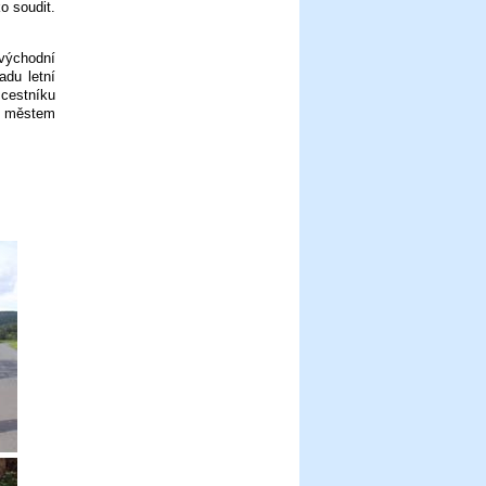
o soudit.
ovýchodní
adu letní
zcestníku
ad městem