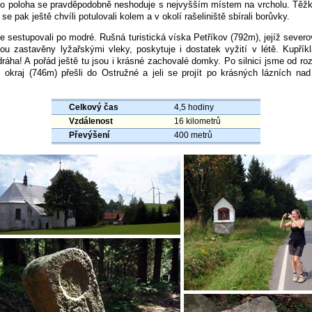
ho poloha se pravděpodobně neshoduje s nejvyšším místem na vrcholu. Těžk
e pak ještě chvíli potulovali kolem a v okolí rašeliniště sbírali borůvky.
e sestupovali po modré. Rušná turistická víska Petříkov (792m), jejíž sever
ou zastavěny lyžařskými vleky, poskytuje i dostatek vyžití v létě. Kupříkl
ráha! A pořád ještě tu jsou i krásné zachovalé domky. Po silnici jsme od ro
, okraj (746m) přešli do Ostružné a jeli se projít po krásných lázních n
Celkový čas
4,5 hodiny
Vzdálenost
16 kilometrů
Převýšení
400 metrů