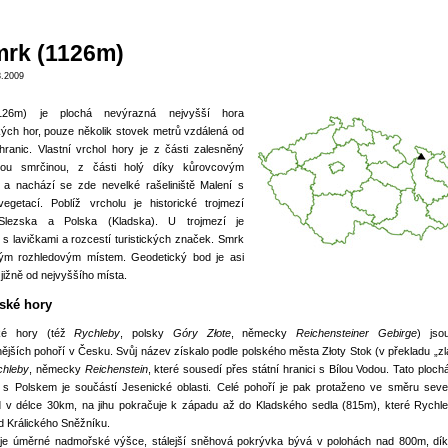
mrk (1126m)
8.2009
126m) je plochá nevýrazná nejvyšší hora
ých hor, pouze několik stovek metrů vzdálená od
hranic. Vlastní vrchol hory je z části zalesněný
ou smrčinou, z části holý díky kůrovcovým
 a nachází se zde nevelké rašeliniště Malení s
vegetací. Poblíž vrcholu je historické trojmezí
Slezska a Polska (Kladska). U trojmezí je
 s lavičkami a rozcestí turistických značek. Smrk
ým rozhledovým místem. Geodetický bod je asi
jižně od nejvyššího místa.
ské hory
ké hory (též
Rychleby
, polsky
Góry Złote
, německy
Reichensteiner Gebirge
) jso
ějších pohoří v Česku. Svůj název získalo podle polského města Złoty Stok (v překladu „zl
chleby
, německy
Reichenstein
, které sousedí přes státní hranici s Bílou Vodou. Tato ploch
ci s Polskem je součástí Jesenické oblasti. Celé pohoří je pak protaženo ve směru sev
d v délce 30km, na jihu pokračuje k západu až do Kladského sedla (815m), které Rychl
d Králického Sněžníku.
 je úměrné nadmořské výšce, stálejší sněhová pokrývka bývá v polohách nad 800m, díky