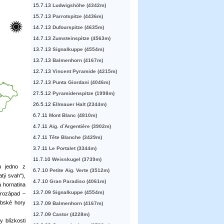
15.7.13
Ludwigshöhe (4342m)
15.7.13
Parrotspitze (4436m)
14.7.13
Dufourspitze (4635m)
14.7.13
Zumsteinspitze (4563m)
13.7.13
Signalkuppe (4554m)
13.7.13
Balmenhorn (4167m)
12.7.13
Vincent Pyramide (4215m)
12.7.13
Punta Giordani (4046m)
27.5.12
Pyramidenspitze (1998m)
26.5.12
Ellmauer Halt (2344m)
6.7.11
Mont Blanc (4810m)
4.7.11
Aig. d´Argentière (3902m)
4.7.11
Tête Blanche (3429m)
3.7.11
Le Portalet (3344m)
11.7.10
Weisskugel (3739m)
u jedno z
6.7.10
Petite Aig. Verte (3512m)
atý svah“),
4.7.10
Gran Paradiso (4061m)
á hornatina
13.7.09
Signalkuppe (4554m)
erozápad –
ebské hory
13.7.09
Balmenhorn (4167m)
12.7.09
Castor (4228m)
 blízkosti