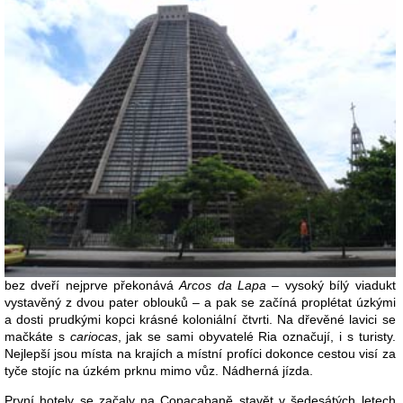
bez dveří nejprve překonává
Arcos da Lapa
– vysoký bílý viadukt
vystavěný z dvou pater oblouků – a pak se začíná proplétat úzkými
a dosti prudkými kopci krásné koloniální čtvrti. Na dřevěné lavici se
mačkáte s
cariocas
, jak se sami obyvatelé Ria označují, i s turisty.
Nejlepší jsou místa na krajích a místní profíci dokonce cestou visí za
tyče stojíc na úzkém prknu mimo vůz. Nádherná jízda.
První hotely se začaly na Copacabaně stavět v šedesátých letech