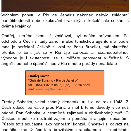
Vrcholem pobytu v Rio de Janeiru nakonec nebylo zhlédnutí
pamětihodností nebo okukování brazilských „koček“, ale setkání s
dvěma krajánky.
Ondřej, kterého jsem již zmiňoval, byl naším průvodcem. Po
odchodu z Čech si tady zařídil malou turistickou agenturu a podle
mne je perfektní. Jelikož si vzal za ženu Brazilku, má skutečně
přehled o tom, jak se v Riu žije
cariocas
a nezanedbatelnou
výhodou je i skutečnost, že si můžete popovídat v češtině. S
angličtinou nebo španělštinou v Riu mnoho parády nenaděláte.
Ondřej Kavan
"Guia de Turismo - Rio de Janeiro"
tel.: +(55)21 8207 8892, +(55)21 2266 5524
mail:
kavanrio@hotmail.com
Freddy Sobotka, velmi známý klenotník, tu žije od roku 1948. Z
Čech odešel po válce přes Paříž a měl k tomu důvody více než
pádné. Pan Sobotka je nesmírně zajímavý a obdivuhodný muž. O
Českou republiku neztratil zájem a pomáhá jí a jejím občanům.
Působí totiž současně jako honorární konzul. Chcete-li si odvézt na
památku krásný šperk s brazilským drahokamem – kupříkladu