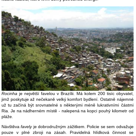
Rocinha
je největší favelou v Brazílii. Má kolem 200 tisíc obyvatel,
jimž poskytuje až nečekaně velký komfort bydlení. Ostatně nájemné
už tu začíná být srovnatelné s některými méně lukrativními částmi
Ria. Je na nádherném místě - nalepená na kopci pouhý kilometr od
pláže.
Návštěva
favely
je dobrodružným zážitkem. Policie se sem odvažuje
pouze v plné zbroji na zásah. Pravidelná hlídková činnost se