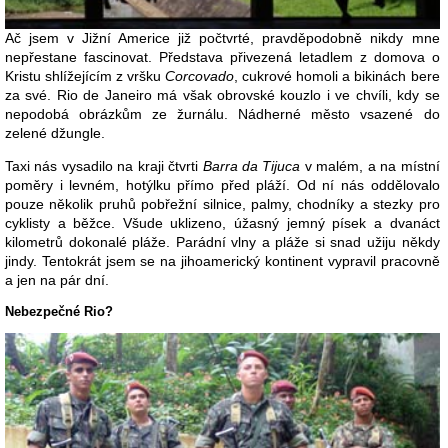
Ač jsem v Jižní Americe již počtvrté, pravděpodobně nikdy mne
nepřestane fascinovat. Představa přivezená letadlem z domova o
Kristu shlížejícím z vršku
Corcovado
, cukrové homoli a bikinách bere
za své. Rio de Janeiro má však obrovské kouzlo i ve chvíli, kdy se
nepodobá obrázkům ze žurnálu. Nádherné město vsazené do
zelené džungle.
Taxi nás vysadilo na kraji čtvrti
Barra da Tijuca
v malém, a na místní
poměry i levném, hotýlku přímo před pláží. Od ní nás oddělovalo
pouze několik pruhů pobřežní silnice, palmy, chodníky a stezky pro
cyklisty a běžce. Všude uklizeno, úžasný jemný písek a dvanáct
kilometrů dokonalé pláže. Parádní vlny a pláže si snad užiju někdy
jindy. Tentokrát jsem se na jihoamerický kontinent vypravil pracovně
a jen na pár dní.
Nebezpečné Rio?