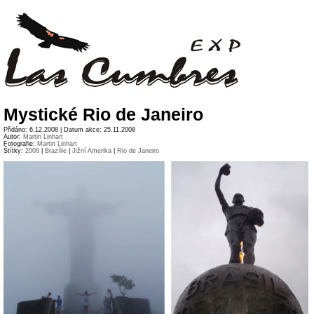
Mystické Rio de Janeiro
Přidáno: 6.12.2008 | Datum akce: 25.11.2008
Autor:
Martin Linhart
Fotografie:
Martin Linhart
Štítky:
2008
|
Brazílie
|
Jižní Amerika
|
Rio de Janeiro