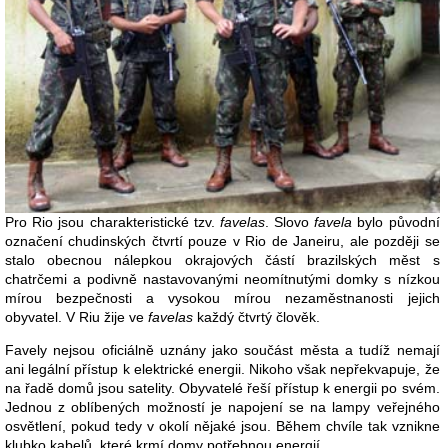
Pro Rio jsou charakteristické tzv.
favelas
. Slovo
favela
bylo původní
označení chudinských čtvrtí pouze v Rio de Janeiru, ale později se
stalo obecnou nálepkou okrajových částí brazilských měst s
chatrčemi a podivně nastavovanými neomítnutými domky s nízkou
mírou bezpečnosti a vysokou mírou nezaměstnanosti jejich
obyvatel. V Riu žije ve
favelas
každý čtvrtý člověk.
Favely nejsou oficiálně uznány jako součást města a tudíž nemají
ani legální přístup k elektrické energii. Nikoho však nepřekvapuje, že
na řadě domů jsou satelity. Obyvatelé řeší přístup k energii po svém.
Jednou z oblíbených možností je napojení se na lampy veřejného
osvětlení, pokud tedy v okolí nějaké jsou. Během chvíle tak vznikne
klubko kabelů, které krmí domy potřebnou energií.