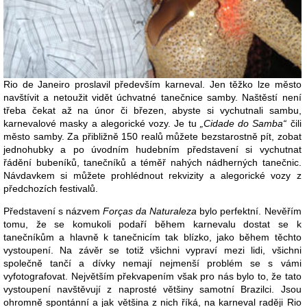
Rio de Janeiro proslavil především karneval. Jen těžko lze město
navštívit a netoužit vidět úchvatné tanečnice samby. Naštěstí není
třeba čekat až na únor či březen, abyste si vychutnali sambu,
karnevalové masky a alegorické vozy. Je tu
„Cidade do Samba“
čili
město samby. Za přibližně 150 realů můžete bezstarostně pít, zobat
jednohubky a po úvodním hudebním představení si vychutnat
řádění bubeníků, tanečníků a téměř nahých nádherných tanečnic.
Návdavkem si můžete prohlédnout rekvizity a alegorické vozy z
předchozích festivalů.
Představení s názvem
Forças da Naturaleza
bylo perfektní. Nevěřím
tomu, že se komukoli podaří během karnevalu dostat se k
tanečníkům a hlavně k tanečnicím tak blízko, jako během těchto
vystoupení. Na závěr se totiž všichni vypraví mezi lidi, všichni
společně tančí a dívky nemají nejmenší problém se s vámi
vyfotografovat. Největším překvapením však pro nás bylo to, že tato
vystoupení navštěvují z naprosté většiny samotní Brazilci. Jsou
ohromně spontánní a jak většina z nich říká, na karneval raději Rio