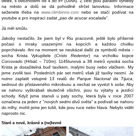
délek, s obtížnostmi od 4 do 9+ (UIAA). Z cest jsou parádní výhledy
na město a dolů se dá pohodlně sfrčet lanovkou. Informace
seženete třeba na
www.climbinrio.com
nebo se stačí podívat na
youtube a pro inspiraci zadat
„pao de acucar escalada“
.
Já měl smůlu.
Jakoby nestačilo, že jsem byl v Riu pracovně, ještě bylo příšerné
počasí s mraky usazenými na kopcích a každou chvilku
poprchávalo. Ani na moment se neukázal další ze symbolů města -
socha Krista Vykupitele (
Cristo Redentor
) na vrcholku kopce
Corcovado
(Hrbáč – 710m). 1145tunová a 38 metrů vysoká socha
Krista je dosažitelná buď taxíkem, malými busy nebo vláčkem. My
jsme zvolili taxi. Posledních pár set metrů však již taxíky nesmí. Je
nutno zaplatit vstupné 13 realů do
Parque Nacional da Tijuca
,
sednout do přistaveného mikrobusu a nechat se vyvézt k soše. Aby
se nahoru vyškrábali skutečně všichni, jsou tu výtahy a jezdící
schody. Když jsme stanuli u paty sochy, která byla v roce 2007
označena za jeden z "
nových sedmi divů světa
" a podívali se nahoru
do mlhy, mohli jsme jen tušit, kde jsou ruce nebo hlava. Nebylo vidět
naprosto nic.
Staré a nové, krásné a (ne)levné