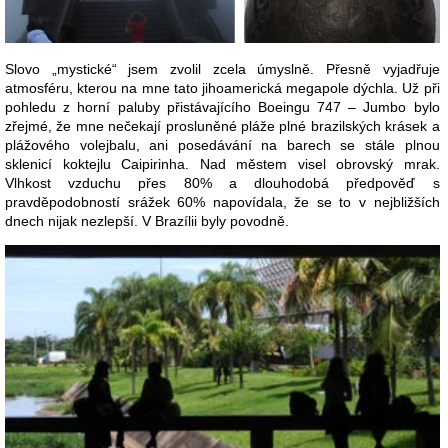
Slovo „mystické“ jsem zvolil zcela úmyslně. Přesně vyjadřuje
atmosféru, kterou na mne tato jihoamerická megapole dýchla. Už při
pohledu z horní paluby přistávajícího Boeingu 747 – Jumbo bylo
zřejmé, že mne nečekají prosluněné pláže plné brazilských krásek a
plážového volejbalu, ani posedávání na barech se stále plnou
sklenicí koktejlu Caipirinha. Nad městem visel obrovský mrak.
Vlhkost vzduchu přes 80% a dlouhodobá předpověď s
pravděpodobností srážek 60% napovídala, že se to v nejbližších
dnech nijak nezlepší. V Brazílii byly povodně.