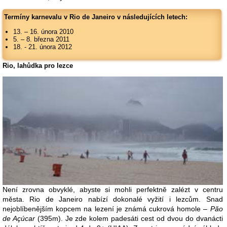
Termíny karnevalu v Rio de Janeiro v následujících letech:
13. – 16. února 2010
5. – 8. března 2011
18. - 21. února 2012
Rio, lahůdka pro lezce
Není zrovna obvyklé, abyste si mohli perfektně zalézt v centru
města. Rio de Janeiro nabízí dokonalé vyžití i lezcům. Snad
nejoblíbenějším kopcem na lezení je známá cukrová homole –
Păo
de Açúcar
(395m). Je zde kolem padesáti cest od dvou do dvanácti