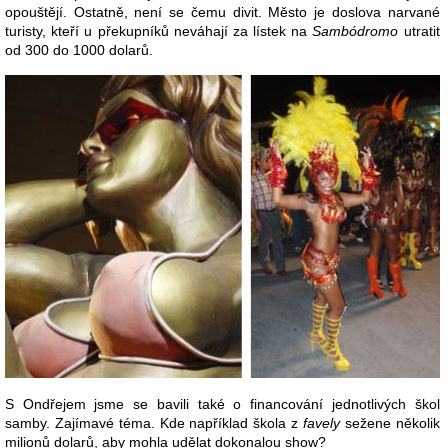
opouštějí. Ostatně, není se čemu divit. Město je doslova narvané
turisty, kteří u překupníků neváhají za lístek na
Sambódromo
utratit
od 300 do 1000 dolarů.
S Ondřejem jsme se bavili také o financování jednotlivých škol
samby. Zajímavé téma. Kde například škola z
favely
sežene několik
milionů dolarů, aby mohla udělat dokonalou show?