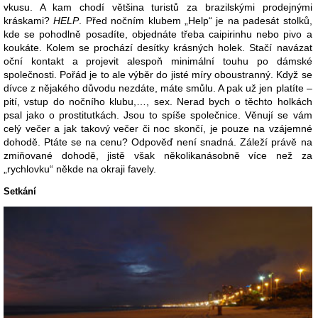
vkusu. A kam chodí většina turistů za brazilskými prodejnými
kráskami?
HELP
. Před nočním klubem „Help“ je na padesát stolků,
kde se pohodlně posadíte, objednáte třeba caipirinhu nebo pivo a
koukáte. Kolem se prochází desítky krásných holek. Stačí navázat
oční kontakt a projevit alespoň minimální touhu po dámské
společnosti. Pořád je to ale výběr do jisté míry oboustranný. Když se
dívce z nějakého důvodu nezdáte, máte smůlu. A pak už jen platíte –
pití, vstup do nočního klubu,…, sex. Nerad bych o těchto holkách
psal jako o prostitutkách. Jsou to spíše společnice. Věnují se vám
celý večer a jak takový večer či noc skončí, je pouze na vzájemné
dohodě. Ptáte se na cenu? Odpověď není snadná. Záleží právě na
zmiňované dohodě, jistě však několikanásobně více než za
„rychlovku“ někde na okraji favely.
Setkání