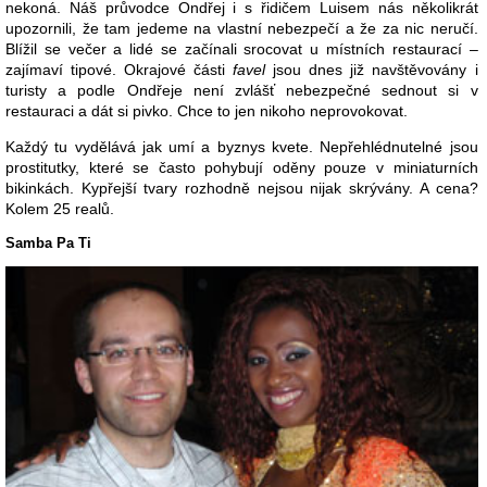
nekoná. Náš průvodce Ondřej i s řidičem Luisem nás několikrát
upozornili, že tam jedeme na vlastní nebezpečí a že za nic neručí.
Blížil se večer a lidé se začínali srocovat u místních restaurací –
zajímaví tipové. Okrajové části
favel
jsou dnes již navštěvovány i
turisty a podle Ondřeje není zvlášť nebezpečné sednout si v
restauraci a dát si pivko. Chce to jen nikoho neprovokovat.
Každý tu vydělává jak umí a byznys kvete. Nepřehlédnutelné jsou
prostitutky, které se často pohybují oděny pouze v miniaturních
bikinkách. Kypřejší tvary rozhodně nejsou nijak skrývány. A cena?
Kolem 25 realů.
Samba Pa Ti