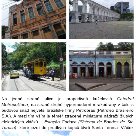
Na jedné straně ulice je prapodivná kuželovitá
Catedral
Metropolitana
, na straně druhé hypermoderní mrakodrapy v čele s
budovou snad největší brazilské firmy Petrobras (Petróleo Brasileiro
S.A.). A mezi tím vším je téměř ztracené miniaturní nádraží žlutých
elektrických vláčků –
Estaçăo Carioca (Sistema de Bondes de Sta
Teresa)
,
které jezdí do prudkých kopců čtvrti Santa Teresa. Vláček