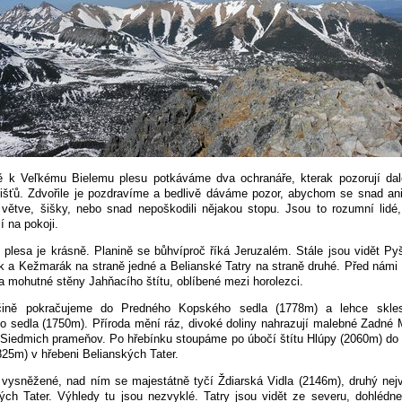
ě k Veľkému Bielemu plesu potkáváme dva ochranáře, kterak pozorují dal
išťů. Zdvořile je pozdravíme a bedlivě dáváme pozor, abychom se snad ani
 větve, šišky, nebo snad nepoškodili nějakou stopu. Jsou to rozumní lidé
í na pokoji.
 plesa je krásně. Planině se bůhvíproč říká Jeruzalém. Stále jsou vidět Pyš
 a Kežmarák na straně jedné a Belianské Tatry na straně druhé. Před námi 
a mohutné stěny Jahňacího štítu, oblíbené mezi horolezci.
ině pokračujeme do Predného Kopského sedla (1778m) a lehce skl
 sedla (1750m). Příroda mění ráz, divoké doliny nahrazují malebné Zadné
 Siedmich prameňov. Po hřebínku stoupáme po úbočí štítu Hlúpy (2060m) do
825m) v hřebeni Belianských Tater.
 vysněžené, nad ním se majestátně tyčí Ždiarská Vidla (2146m), druhý nejv
ých Tater. Výhledy tu jsou nezvyklé. Tatry jsou vidět ze severu, dohlédn