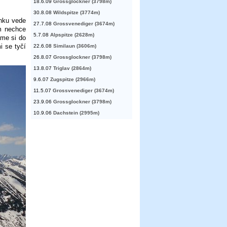
18.6.09
Grossglockner (3798m)
30.8.08
Wildspitze (3774m)
ínku vede
27.7.08
Grossvenediger (3674m)
ám nechce
5.7.08
Alpspitze (2628m)
áme si do
i se tyčí
22.6.08
Similaun (3606m)
26.8.07
Grossglockner (3798m)
13.8.07
Triglav (2864m)
9.6.07
Zugspitze (2966m)
11.5.07
Grossvenediger (3674m)
23.9.06
Grossglockner (3798m)
10.9.06
Dachstein (2995m)