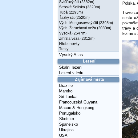
Svišťový štít (2382m)
Polska. 
Štrbské Solisko (2320m)
Traverzu
Tupá (2293m)
cesta až
Ťažký štít (2520m)
pokoušet
Vých. Mengusovský štít (2398m)
trávy a 
Vých. Žeruchová veža (2080m)
kolmé st
Vysoká (2547m)
Zmrzlá veža (2312m)
Hřebenovky
Treky
Vysoký Atlas
Lezení
Skalní lezení
Lezení v ledu
Zajímavá místa
Brazílie
Maroko
Srí Lanka
Francouzská Guyana
Macao & Hongkong
Portugalsko
Skotsko
Španělsko
Ukrajina
USA