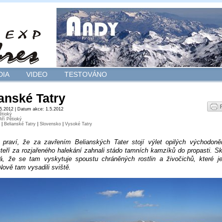
DIA
VIDEO
TESTOVÁNO
anské Tatry
.5.2012 | Datum akce: 1.5.2012
Pětioký
Jiří Pětioký
|
Belianské Tatry
|
Slovensko
|
Vysoké Tatry
 praví, že za zavřením Belianských Tater stojí výlet opilých východon
 kteří za rozjařeného halekání zahnali stádo tamních kamzíků do propasti. S
á, že se tam vyskytuje spoustu chráněných rostlin a živočichů, které j
 Nově tam vysadili sviště.