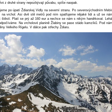
Ani z druhé strany nepozbývají půvabu, spíše naopak.
jeme po úpatí Ždiarskej Vidly na severní stranu. Po severovýchodním hřeb
 na vrchol. Asi dvě stě metrů pod ním spatřujeme nějaké lidi a už se n
 štěstí. Platí se prý až 160 eur a nechce se nám s nikým handrkovat. Leh
odpočíváme. Na vrcholové planině Žlabiny se pase stádo kamzíků. Pod nám
ěny Velkého Rígelu. V dálce pak střechy Ždiaru.