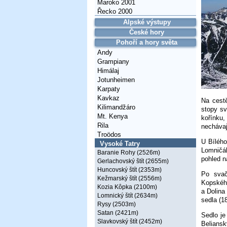
Maroko 2001
Řecko 2000
Alpské výstupy
České hory
Pohoří a hory světa
Andy
Grampiany
Himálaj
Jotunheimen
Karpaty
Kavkaz
Na cest
Kilimandžáro
stopy sv
Mt. Kenya
kořínku,
Rila
nechávaj
Troödos
U Bílého
Vysoké Tatry
Lomničák
Baranie Rohy (2526m)
pohled n
Gerlachovský štít (2655m)
Huncovský štít (2353m)
Po svač
Kežmarský štít (2556m)
Kopského
Kozia Kôpka (2100m)
a Dolina
Lomnický štít (2634m)
sedla (1
Rysy (2503m)
Satan (2421m)
Sedlo je
Slavkovský štít (2452m)
Beliansk