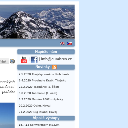
Napište nám
|
|
info@cumbres.cz
Novinky
7.5.2020
Thajský venkov, Koh Lanta
9.4.2020
Provincie Krabi, Thajsko
ěmeckých
kutečnost
22.3.2020
Tasmánie (2. část)
e potřeba
5.3.2020
Tasmánie (1. část)
3.3.2020
Maroko 2002 - zápisky
29.2.2020
Oahu, Havaj
21.2.2020
Big Island, Havaj
Alpské výstupy
15.7.13
Schwarzhorn (4322m)