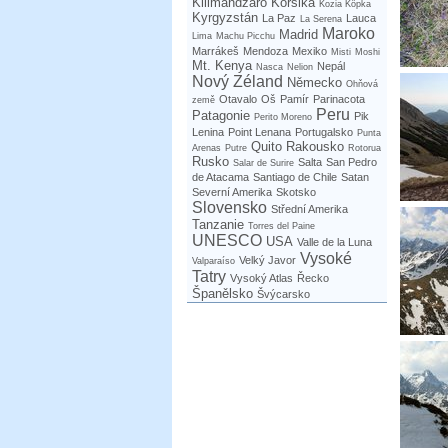
Kilimandžáro
Korsika
Kozia Kôpka
Kyrgyzstán
La Paz
Lauca
La Serena
Maroko
Madrid
Lima
Machu Picchu
Marrákeš
Mendoza
Mexiko
Misti
Moshi
Mt. Kenya
Nepál
Nasca
Nelion
Nový Zéland
Německo
Ohňová
Otavalo
Oš
Pamír
Parinacota
země
Peru
Patagonie
Pik
Perito Moreno
Lenina
Point Lenana
Portugalsko
Punta
Quito
Rakousko
Arenas
Putre
Rotorua
Rusko
Salta
San Pedro
Salar de Surire
de Atacama
Santiago de Chile
Satan
Severní Amerika
Skotsko
Slovensko
Střední Amerika
Tanzanie
Torres del Paine
UNESCO
USA
Valle de la Luna
Vysoké
Velký Javor
Valparaíso
Tatry
Vysoký Atlas
Řecko
Španělsko
Švýcarsko