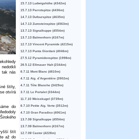
15.7.13
Ludwigshöhe (4342m)
15.7.13
Parrotspitze (4436m)
14.7.13
Dufourspitze (4635m)
14.7.13
Zumsteinspitze (4563m)
13.7.13
Signalkuppe (4554m)
13.7.13
Balmenhorn (4167m)
12.7.13
Vincent Pyramide (4215m)
12.7.13
Punta Giordani (4046m)
27.5.12
Pyramidenspitze (1998m)
ekohledy
26.5.12
Ellmauer Halt (2344m)
 nedotkli
6.7.11
Mont Blanc (4810m)
, tak nás
4.7.11
Aig. d´Argentière (3902m)
4.7.11
Tête Blanche (3429m)
né štíty,
se otvírá
3.7.11
Le Portalet (3344m)
11.7.10
Weisskugel (3739m)
6.7.10
Petite Aig. Verte (3512m)
esáme do
 Medodoly
4.7.10
Gran Paradiso (4061m)
 Širokého
13.7.09
Signalkuppe (4554m)
13.7.09
Balmenhorn (4167m)
yšší štít
12.7.09
Castor (4228m)
ete až do