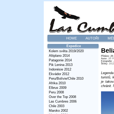
HOME
AUTOŘI
MÉ
Expedice
Beli
Kolem světa 2019/2020
Altiplano 2014
Přidáno: 28
Autor:
Jiří 
Patagonie 2014
Fotografie:
Štítky:
2012
Pik Lenina 2013
Indonésie 2012
Legenda
Ekvádor 2012
turistů,
Peru/Bolívie/Chile 2010
je takov
Afrika 2010
chránit.
Elbrus 2009
Peru 2008
Over the Top 2008
Las Cumbres 2006
Chile 2003
Maroko 2002