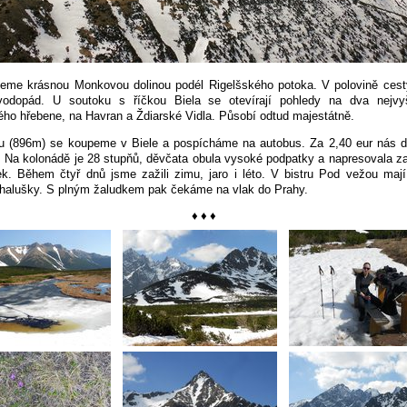
eme krásnou Monkovou dolinou podél Rigelšského potoka. V polovině cest
vodopád. U soutoku s říčkou Biela se otevírají pohledy na dva nejvyš
ého hřebene, na Havran a Ždiarské Vidla. Působí odtud majestátně.
ru (896m) se koupeme v Biele a pospícháme na autobus. Za 2,40 eur nás d
 Na kolonádě je 28 stupňů, děvčata obula vysoké podpatky a napresovala z
ek. Během čtyř dnů jsme zažili zimu, jaro i léto. V bistru Pod vežou mají
halušky. S plným žaludkem pak čekáme na vlak do Prahy.
♦ ♦ ♦