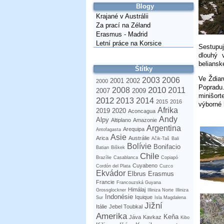
Blogy
Krajané v Austrálii
Za prací na Zéland
Erasmus - Madrid
Letní práce na Korsice
Sestupuj
dlouhý 
beliansk
Štítky
Ve Ždia
2003
2006
2001
2002
2000
Popradu.
2010
2008
2011
2007
2009
minišort
2012
2013
2014
2015
2016
výborné 
Afrika
2019
2020
Aconcagua
Andy
Alpy
Altiplano
Amazonie
Argentina
Arequipa
Antofagasta
Asie
Arica
Austrálie
Ačik-Taš
Bali
Bolívie
Bonifacio
Batian
Biškek
Chile
Brazílie
Casablanca
Copiapó
Cuyabeno
Cordón del Plata
Cuzco
Ekvádor
Elbrus
Erasmus
Francie
Francouzská Guyana
Himálaj
Grossglockner
Illiniza Norte
Illiniza
Indonésie
Iquique
Sur
Isla Magdalena
Jižní
Itálie
Jebel Toubkal
Amerika
Keňa
Jáva
Kavkaz
Kibo