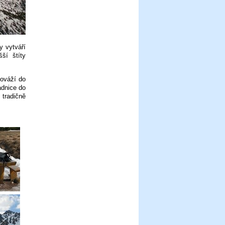
y vytváří
ší štíty
ováží do
adnice do
 tradičně