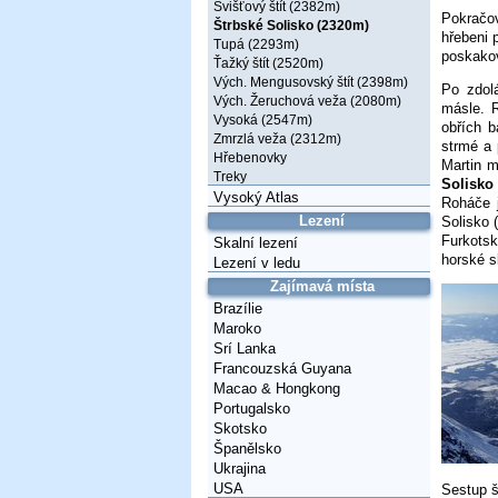
Svišťový štít (2382m)
Pokračov
Štrbské Solisko (2320m)
hřebeni 
Tupá (2293m)
poskakov
Ťažký štít (2520m)
Vých. Mengusovský štít (2398m)
Po zdolá
Vých. Žeruchová veža (2080m)
másle. R
Vysoká (2547m)
obřích b
Zmrzlá veža (2312m)
strmé a 
Hřebenovky
Martin m
Treky
Solisko
Vysoký Atlas
Roháče 
Lezení
Solisko 
Furkotsk
Skalní lezení
horské s
Lezení v ledu
Zajímavá místa
Brazílie
Maroko
Srí Lanka
Francouzská Guyana
Macao & Hongkong
Portugalsko
Skotsko
Španělsko
Ukrajina
USA
Sestup š