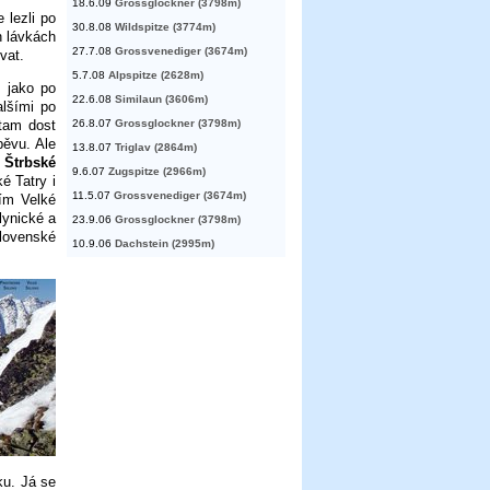
18.6.09
Grossglockner (3798m)
 lezli po
30.8.08
Wildspitze (3774m)
h lávkách
27.7.08
Grossvenediger (3674m)
vat.
5.7.08
Alpspitze (2628m)
o jako po
22.6.08
Similaun (3606m)
alšími po
 tam dost
26.8.07
Grossglockner (3798m)
pěvu. Ale
13.8.07
Triglav (2864m)
 Štrbské
9.6.07
Zugspitze (2966m)
é Tatry i
11.5.07
Grossvenediger (3674m)
ím Velké
lynické a
23.9.06
Grossglockner (3798m)
slovenské
10.9.06
Dachstein (2995m)
ku. Já se