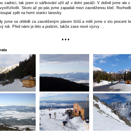
ou zadnici, tak jsem si sáňkování užil až v dolní pasáži. V dolině jsme ale z
vystřízlivěli. Skoro až po pás jsme zapadali mezi zasněženou kleč. Rozhodl
stoupat zpět na horní stanici lanovky.
y jsme se ohlédli za zasněženým pásem štítů a měli jsme o sto procent le
ký rok. Před námi je léto a podzim, takže zase nové výzvy …
♦ ♦ ♦
mata