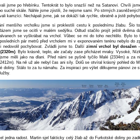
ali jsme po hřebínku. Tentokrát to bylo snazší než na Satanovi. Chvíli jsme
po suché skále. Náhle jsme zjistili, že nejsme sami. Po strmých zasněženýc
ali kamzíci. Nechápali jsme, jak se dokáží tak rychle, obratně a jistě pohybo
ní menšího vrcholku jsme si proklestili cestu k poslednímu žlabu. Šlo t
ázem jsme se ocitli v malém sedýlku. Odtud stačilo projít ještě dvěma d
alvanech se vyškrábat na vrchol. Vůbec se mi do toho nechtělo. Bylo to
posledních pár metrů před vrcholem mi v exponovaném terénu nebylo do z
i nedovolil pochybovat. Zvládli jsme to. Další
zimní vrchol byl dosažen -
 (2320m)
. Bylo krásně, teplo, ale začaly zase přicházet mraky. Vysoké, Nízk
jsme měli jako na dlani. Před námi se pyšně tyčilo Malé (2334m) a za n
(2412m). Na ně už ale nebyl čas ani síly. Dolů se otvíral krásný pohled do M
é doliny. Stálo to za tu námahu. Za inspiraci pro výlet děkujeme pánovi ze 
lužby.
el jedna radost. Martin sjel fakticky celý žlab až do Furkotské doliny po zad