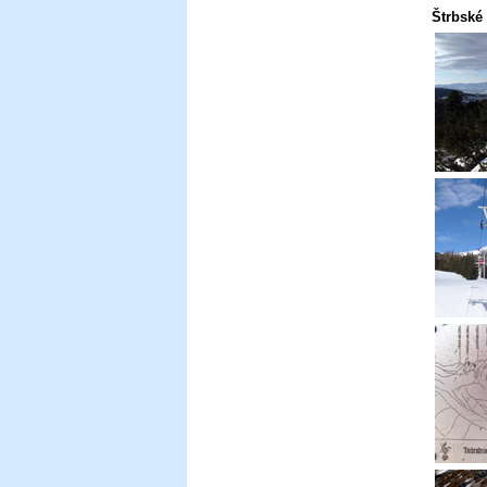
Štrbské