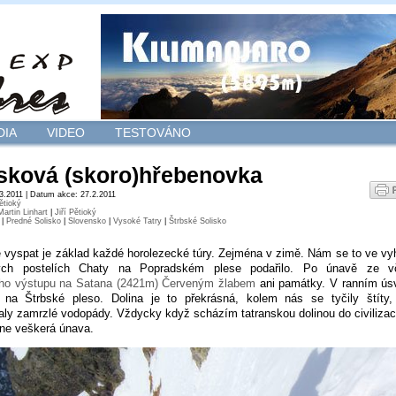
DIA
VIDEO
TESTOVÁNO
isková (skoro)hřebenovka
.3.2011 | Datum akce: 27.2.2011
Pětioký
Martin Linhart
|
Jiří Pětioký
|
Predné Solisko
|
Slovensko
|
Vysoké Tatry
|
Štrbské Solisko
 vyspat je základ každé horolezecké túry. Zejména v zimě. Nám se to ve vy
ých postelích Chaty na Popradském plese podařilo. Po únavě ze vč
ho výstupu na Satana (2421m) Červeným žlabem
ani památky. V ranním ús
i na Štrbské pleso. Dolina je to překrásná, kolem nás se tyčily štíty,
ly zamrzlé vodopády. Vždycky když scházím tatranskou dolinou do civilizac
ne veškerá únava.