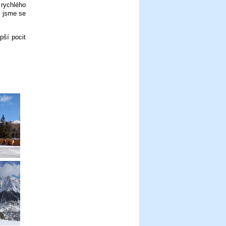
 rychlého
i jsme se
pší pocit