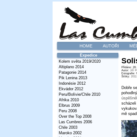
HOME
AUTOŘI
MÉ
Expedice
Sol
Kolem světa 2019/2020
Altiplano 2014
Přidáno: 28
Autor:
Jiří 
Patagonie 2014
Fotografie:
Štítky:
2011
Pik Lenina 2013
Indonésie 2012
Dobře se
Ekvádor 2012
pohodln
Peru/Bolívie/Chile 2010
úspěšné
Afrika 2010
scházel
Elbrus 2009
vykukova
Peru 2008
mě spad
Over the Top 2008
Las Cumbres 2006
Chile 2003
Maroko 2002