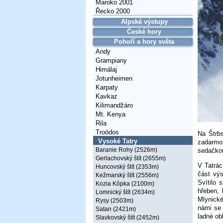
Maroko 2001
Řecko 2000
Alpské výstupy
České hory
Pohoří a hory světa
Andy
Grampiany
Himálaj
Jotunheimen
Karpaty
Kavkaz
Kilimandžáro
Mt. Kenya
Rila
Troödos
Na Štrbs
Vysoké Tatry
zadarmo.
Baranie Rohy (2526m)
sedačkou
Gerlachovský štít (2655m)
V Tatrác
Huncovský štít (2353m)
část vý
Kežmarský štít (2556m)
Svítilo 
Kozia Kôpka (2100m)
hřeben,
Lomnický štít (2634m)
Mlynické
Rysy (2503m)
námi se 
Satan (2421m)
ladné obl
Slavkovský štít (2452m)