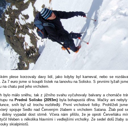
kém plese korzovaly davy lidí, jako kdyby byl karneval, nebo se rozdáva
 Za 7 euro jsme si koupili lístek na lanovku na Solisko. S prvními lyžaři jsme
 na chatu pod jeho vrcholem.
h bylo málo sněhu, tak z jižního svahu vyčuhovaly balvany a chomáče trá
stupu na
Predné Solisko (2093m)
byla bohapustá dřina. Mačky ani nebyly
slunce, sníh byl už trochu rozbředlý. První vrcholové fotky. Prohlíželi jsme
 který spojuje Sedlo nad Červeným žlabem s vrcholem Satana. Žlab pod s
 doliny vypadal dost strmě. Včera nám přišlo, že je oproti Červeňáku mí
tyčil hřeben s několika hlavními i vedlejšími vrcholky. Ze sedel dolů žlaby 
ouky skialpinistů.