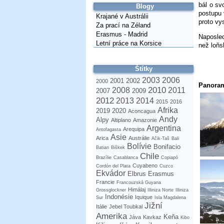
bál o sv
Blogy
postupu 
Krajané v Austrálii
proto vy
Za prací na Zéland
Erasmus - Madrid
Naposled
Letní práce na Korsice
než loňs
Štítky
2003
2006
2001
2002
2000
Panora
2010
2008
2011
2007
2009
2012
2013
2014
2015
2016
Afrika
2019
2020
Aconcagua
Andy
Alpy
Altiplano
Amazonie
Argentina
Arequipa
Antofagasta
Asie
Arica
Austrálie
Ačik-Taš
Bali
Bolívie
Bonifacio
Batian
Biškek
Chile
Brazílie
Casablanca
Copiapó
Cuyabeno
Cordón del Plata
Cuzco
Ekvádor
Elbrus
Erasmus
Francie
Francouzská Guyana
Himálaj
Grossglockner
Illiniza Norte
Illiniza
Indonésie
Iquique
Sur
Isla Magdalena
Jižní
Itálie
Jebel Toubkal
Amerika
Keňa
Jáva
Kavkaz
Kibo