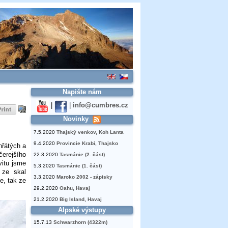
Napište nám
|
|
info@cumbres.cz
Novinky
7.5.2020
Thajský venkov, Koh Lanta
9.4.2020
Provincie Krabi, Thajsko
hřátých a
erejšího
22.3.2020
Tasmánie (2. část)
vitu jsme
5.3.2020
Tasmánie (1. část)
 ze skal
3.3.2020
Maroko 2002 - zápisky
e, tak ze
29.2.2020
Oahu, Havaj
21.2.2020
Big Island, Havaj
Alpské výstupy
15.7.13
Schwarzhorn (4322m)