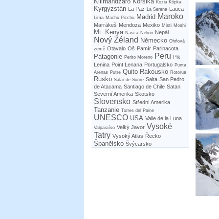
Kilimandžáro
Korsika
Kozia Kôpka
Kyrgyzstán
La Paz
Lauca
La Serena
Maroko
Madrid
Lima
Machu Picchu
Marrákeš
Mendoza
Mexiko
Misti
Moshi
Mt. Kenya
Nepál
Nasca
Nelion
Nový Zéland
Německo
Ohňová
Otavalo
Oš
Pamír
Parinacota
země
Peru
Patagonie
Pik
Perito Moreno
Lenina
Point Lenana
Portugalsko
Punta
Quito
Rakousko
Arenas
Putre
Rotorua
Rusko
Salta
San Pedro
Salar de Surire
de Atacama
Santiago de Chile
Satan
Severní Amerika
Skotsko
Slovensko
Střední Amerika
Tanzanie
Torres del Paine
UNESCO
USA
Valle de la Luna
Vysoké
Velký Javor
Valparaíso
Tatry
Vysoký Atlas
Řecko
Španělsko
Švýcarsko