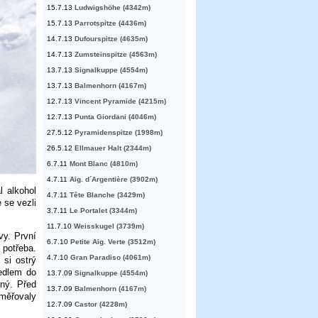
15.7.13
Ludwigshöhe (4342m)
15.7.13
Parrotspitze (4436m)
14.7.13
Dufourspitze (4635m)
14.7.13
Zumsteinspitze (4563m)
13.7.13
Signalkuppe (4554m)
13.7.13
Balmenhorn (4167m)
12.7.13
Vincent Pyramide (4215m)
12.7.13
Punta Giordani (4046m)
27.5.12
Pyramidenspitze (1998m)
26.5.12
Ellmauer Halt (2344m)
6.7.11
Mont Blanc (4810m)
4.7.11
Aig. d´Argentière (3902m)
l alkohol
4.7.11
Tête Blanche (3429m)
 se vezli
3.7.11
Le Portalet (3344m)
11.7.10
Weisskugel (3739m)
vy. První
6.7.10
Petite Aig. Verte (3512m)
 potřeba.
4.7.10
Gran Paradiso (4061m)
 si ostrý
edlem do
13.7.09
Signalkuppe (4554m)
rný. Před
13.7.09
Balmenhorn (4167m)
směřovaly
12.7.09
Castor (4228m)