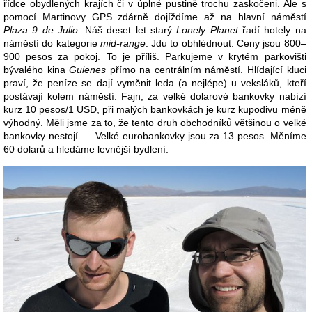
řídce obydlených krajích či v úplné pustině trochu zaskočeni. Ale s
pomocí Martinovy GPS zdárně dojíždíme až na hlavní náměstí
Plaza 9 de Julio
. Náš deset let starý
Lonely Planet
řadí hotely na
náměstí do kategorie
mid-range
. Jdu to obhlédnout. Ceny jsou 800–
900 pesos za pokoj. To je příliš. Parkujeme v krytém parkovišti
bývalého kina
Guienes
přímo na centrálním náměstí. Hlídající kluci
praví, že peníze se dají vyměnit leda (a nejlépe) u veksláků, kteří
postávají kolem náměstí. Fajn, za velké dolarové bankovky nabízí
kurz 10 pesos/1 USD, při malých bankovkách je kurz kupodivu méně
výhodný. Měli jsme za to, že tento druh obchodníků většinou o velké
bankovky nestojí .... Velké eurobankovky jsou za 13 pesos. Měníme
60 dolarů a hledáme levnější bydlení.