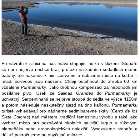
Po návratu k silnici na nás mává stopující holka s klukem. Stopaře
se nám nejprve nechce brát, protože na zadních sedadlech máme
batohy, ale nakonec k nim couváme a nabízíme místo na korbě –
mladí
porteños
jsou nadšení. Chtějí potáhnout do zhruba 60 km
vzdálené
Purmamarky
. Jako drobnou kompenzaci za nepohodlí jim
posíláme pivo. Úsek ze
Salinas Grandes
do
Purmamarky
je
úchvatný. Serpentinami se nejprve stoupá do sedla ve výšce 4150m
a potom následuje neskutečný sjezd na dno kaňonu.
Purmamarku
turisté vyhledávají pro nádherné sedmibarevné skály (
Cerro de los
Siete Colores
) nad městem, tradiční řemeslnou výrobu a také jako
výchozí místo pro poznávání okolních salinišť, lagun s růžovými
plameňáky nebo archeologických nalezišť. Vysazujeme stopaře a
dál už pokračujeme po obyčejné asfaltce.