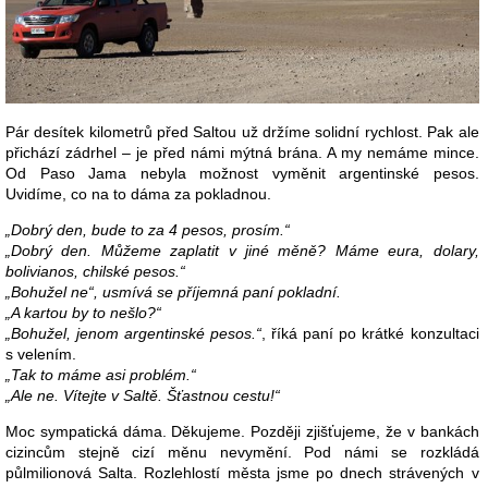
Pár desítek kilometrů před Saltou už držíme solidní rychlost. Pak ale
přichází zádrhel – je před námi mýtná brána. A my nemáme mince.
Od Paso Jama nebyla možnost vyměnit argentinské pesos.
Uvidíme, co na to dáma za pokladnou.
„Dobrý den, bude to za 4 pesos, prosím.“
„Dobrý den. Můžeme zaplatit v jiné měně? Máme eura, dolary,
bolivianos, chilské pesos.“
„Bohužel ne“, usmívá se příjemná paní pokladní.
„A kartou by to nešlo?“
„Bohužel, jenom argentinské pesos.“
, říká paní po krátké konzultaci
s velením.
„Tak to máme asi problém.“
„Ale ne. Vítejte v Saltě. Šťastnou cestu!“
Moc sympatická dáma. Děkujeme. Později zjišťujeme, že v bankách
cizincům stejně cizí měnu nevymění. Pod námi se rozkládá
půlmilionová Salta. Rozlehlostí města jsme po dnech strávených v