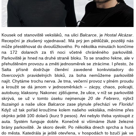
Kousek od stanoviště veksláků, na ulici
Balcarce
, je
Hostal Alcázar
.
Recepční je zkušený vyjednavač. Má prý jen pětilůžák, později nás
může přestěhovat do dvoulůžkového. Po několika minutách končíme
na 172 dolarech za tři noci včetně chráněného parkoviště.
Parkoviště je hned na druhé straně bloku. To se snadno řekne, ale v
přehuštěném provozu a změti jednosměrek se ztrácíme. I přesto, že
Salta přísně dodržuje členění zavedené konkvistadory do
čtvercových pravidelných bloků, za boha nemůžeme parkoviště
najít. Chytáme trochu nerva. Je tma, večerní provoz v plném proudu
a kroužit se dá jenom v jednosměrkách – zácpy, chaos, policajti,
autobusy, klaksony. Nakonec zjišťujeme, že ulice, v níž se parkoviště
skrývá, se už v tomto úseku nejmenuje
20 de Febrero
, nýbrž
Ituzaingó
a naše ulice
Balcarce
zase plynule přechází ve
Floridu
!
Když už tak pořád kroužíme kolem našeho veksláka, měníme přes
okýnko ještě 100 dolarů (kurz 9 pesos). Ani nebylo třeba vystoupit z
auta. Systém funguje dobře. Konečně si všímáme žluté železné
brány parkoviště. Je skoro devět. Po několika dnech sprcha a hurá
do města. Katedrála je ještě otevřena, v hospodách to bzučí jak ve