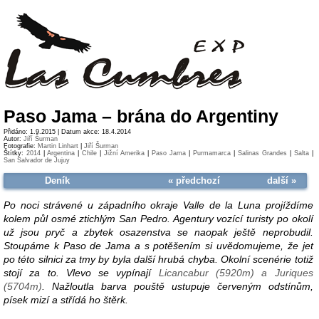
Paso Jama – brána do Argentiny
Přidáno: 1.9.2015 | Datum akce: 18.4.2014
Autor:
Jiří Šurman
Fotografie:
Martin Linhart
|
Jiří Šurman
Štítky:
2014
|
Argentina
|
Chile
|
Jižní Amerika
|
Paso Jama
|
Purmamarca
|
Salinas Grandes
|
Salta
|
San Salvador de Jujuy
Deník
« předchozí
další »
Po noci strávené u západního okraje Valle de la Luna projíždíme
kolem půl osmé ztichlým San Pedro. Agentury vozící turisty po okolí
už jsou pryč a zbytek osazenstva se naopak ještě neprobudil.
Stoupáme k Paso de Jama a s potěšením si uvědomujeme, že jet
po této silnici za tmy by byla další hrubá chyba. Okolní scenérie totiž
stojí za to. Vlevo se vypínají
Licancabur (5920m) a Juriques
(5704m)
. Nažloutla barva pouště ustupuje červeným odstínům,
písek mizí a střídá ho štěrk.