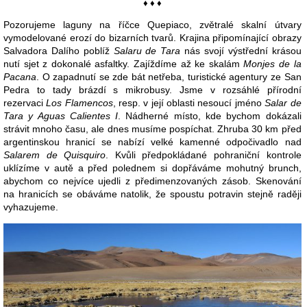
♦ ♦ ♦
Pozorujeme laguny na říčce Quepiaco, zvětralé skalní útvary
vymodelované erozí do bizarních tvarů. Krajina připomínající obrazy
Salvadora Dalího poblíž
Salaru de Tara
nás svojí výstřední krásou
nutí sjet z dokonalé asfaltky. Zajíždíme až ke skalám
Monjes de la
Pacana
. O zapadnutí se zde bát netřeba, turistické agentury ze San
Pedra to tady brázdí s mikrobusy. Jsme v rozsáhlé přírodní
rezervaci
Los Flamencos
, resp. v její oblasti nesoucí jméno
Salar de
Tara y Aguas Calientes I
. Nádherné místo, kde bychom dokázali
strávit mnoho času, ale dnes musíme pospíchat. Zhruba 30 km před
argentinskou hranicí se nabízí velké kamenné odpočivadlo nad
Salarem de Quisquiro
. Kvůli předpokládané pohraniční kontrole
uklízíme v autě a před polednem si dopřáváme mohutný brunch,
abychom co nejvíce ujedli z předimenzovaných zásob. Skenování
na hranicích se obáváme natolik, že spoustu potravin stejně raději
vyhazujeme.