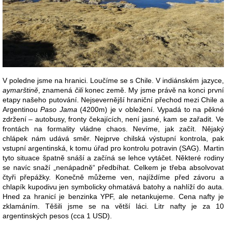
V poledne jsme na hranici. Loučíme se s Chile. V indiánském jazyce,
aymarštině
, znamená
čili
konec země. My jsme právě na konci první
etapy našeho putování. Nejsevernější hraniční přechod mezi Chile a
Argentinou
Paso Jama
(4200m) je v obležení. Vypadá to na pěkné
zdržení – autobusy, fronty čekajících, není jasné, kam se zařadit. Ve
frontách na formality vládne chaos. Nevíme, jak začít. Nějaký
chlápek nám udává směr. Nejprve chilská výstupní kontrola, pak
vstupní argentinská, k tomu úřad pro kontrolu potravin (SAG). Martin
tyto situace špatně snáší a začíná se lehce vytáčet. Některé rodiny
se navíc snaží „nenápadně“ předbíhat. Celkem je třeba absolvovat
čtyři přepážky. Konečně můžeme ven, najíždíme před závoru a
chlapík kupodivu jen symbolicky ohmatává batohy a nahlíží do auta.
Hned za hranicí je benzinka YPF, ale netankujeme. Cena nafty je
zklamáním. Těšili jsme se na větší láci. Litr nafty je za 10
argentinských pesos (cca 1 USD).