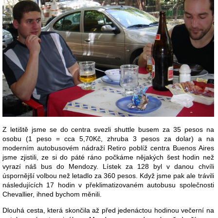
Z letiště jsme se do centra svezli shuttle busem za 35 pesos na
osobu (1 peso = cca 5,70Kč, zhruba 3 pesos za dolar) a na
moderním autobusovém nádraží Retiro poblíž centra Buenos Aires
jsme zjistili, ze si do páté ráno počkáme nějakých šest hodin než
vyrazí náš bus do Mendozy. Lístek za 128 byl v danou chvíli
úspornější volbou než letadlo za 360 pesos. Když jsme pak ale trávili
následujících 17 hodin v překlimatizovaném autobusu společnosti
Chevallier, ihned bychom měnili.
Dlouhá cesta, která skončila až před jedenáctou hodinou večerní na