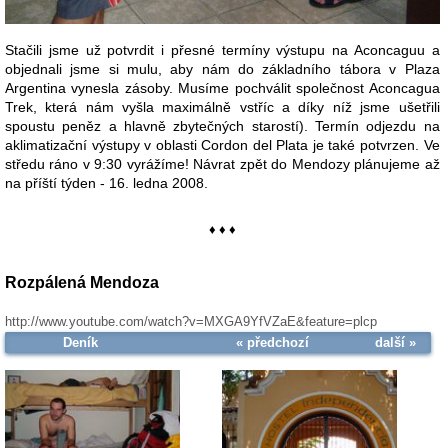
Stačili jsme už potvrdit i přesné termíny výstupu na Aconcaguu a
objednali jsme si mulu, aby nám do základního tábora v Plaza
Argentina vynesla zásoby. Musíme pochválit společnost Aconcagua
Trek, která nám vyšla maximálně vstříc a díky níž jsme ušetřili
spoustu peněz a hlavně zbytečných starostí). Termín odjezdu na
aklimatizační výstupy v oblasti Cordon del Plata je také potvrzen. Ve
středu ráno v 9:30 vyrážíme! Návrat zpět do Mendozy plánujeme až
na příští týden - 16. ledna 2008.
♦ ♦ ♦
Rozpálená Mendoza
http://www.youtube.com/watch?v=MXGA9YfVZaE&feature=plcp
Deník
« předchozí
další »