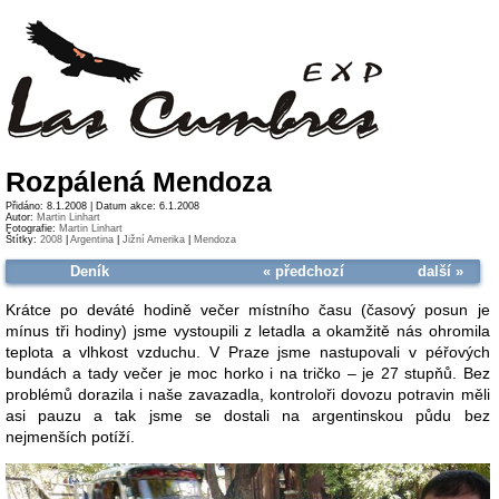
Rozpálená Mendoza
Přidáno: 8.1.2008 | Datum akce: 6.1.2008
Autor:
Martin Linhart
Fotografie:
Martin Linhart
Štítky:
2008
|
Argentina
|
Jižní Amerika
|
Mendoza
Deník
« předchozí
další »
Krátce po deváté hodině večer místního času (časový posun je
mínus tři hodiny) jsme vystoupili z letadla a okamžitě nás ohromila
teplota a vlhkost vzduchu. V Praze jsme nastupovali v péřových
bundách a tady večer je moc horko i na tričko – je 27 stupňů. Bez
problémů dorazila i naše zavazadla, kontroloři dovozu potravin měli
asi pauzu a tak jsme se dostali na argentinskou půdu bez
nejmenších potíží.