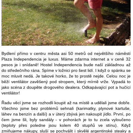
Bydlení přímo v centru města asi 50 metrů od největšího náměstí
Plaza Independencia je luxus. Máme zdarma internet a v ceně 32
pesos je i snídaně! Hostel Independencia bude naší základnou až
do středečního rána. Spíme v ložnici pro šest lidí. I když o spánku se
moc mluvit nedá. Je takové horko, že to prostě nejde. Celou noc je
běží ventilátor zavěšený pod stropem, který mírně vrže. Vypadá to
jako scéna z doupěte drogového dealera. Odkapávající pot a hučící
ventilátor!
Řadu věcí jsme se rozhodli koupit až na místě a udělali jsme dobře.
Všechno jsme bez problémů sehnali (karimatky, plynové kartuše,
láhev na benzín a další) a v úterý zbývá jen nakoupit jídlo. První, po
čem jsme šli, byly sandály - v pohorách je to tu zcela vyloučeno
(teploty přes poledne jsou kolem 40 stupňů ve stínu). Když
zmiňujeme nákupy, sluší se pochválit i skvělé argentinské steaky a