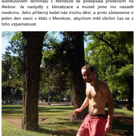
autobusovém terminálu v Mendoze se podepsala především na
Alešovi. Je nastydlý z klimatizace a museli jsme mu nasadit
medicínu. Jeho příšerný kašel nás trochu děsí, a proto zůstaneme o
jeden den navíc v klidu v Mendoze, abychom měli všichni čas se z
toho vzpamatovat.