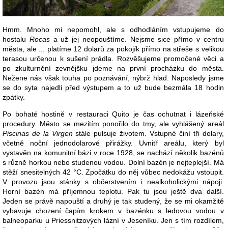
Hmm. Mnoho mi nepomohl, ale s odhodláním vstupujeme do
hostalu
Rocas
a už jej neopouštíme. Nejsme sice přímo v centru
města, ale ... platíme 12 dolarů za pokojík přímo na střeše s velikou
terasou určenou k sušení prádla. Rozvěšujeme promočené věci a
po zkulturnění zevnějšku jdeme na první procházku do města.
Nežene nás však touha po poznávání, nýbrž hlad. Naposledy jsme
se do syta najedli před výstupem a to už bude bezmála 18 hodin
zpátky.
Po bohaté hostině v restauraci Quito je čas ochutnat i lázeňské
procedury. Město se mezitím ponořilo do tmy, ale vyhlášený areál
Piscinas de la Virgen
stále pulsuje životem. Vstupné činí tři dolary,
včetně noční jednodolarové přirážky. Uvnitř areálu, který byl
vystavěn na komunitní bázi v roce 1928, se nachází několik bazénů
s různě horkou nebo studenou vodou. Dolní bazén je nejteplejší. Má
stěží snesitelných 42 °C. Zpočátku do něj vůbec nedokážu vstoupit.
V provozu jsou stánky s občerstvením i nealkoholickými nápoji.
Horní bazén má příjemnou teplotu. Pak tu jsou ještě dva další.
Jeden se právě napouští a druhý je tak studený, že se mi okamžitě
vybavuje chození čapím krokem v bazénku s ledovou vodou v
balneoparku u Priessnitzových lázní v Jeseníku. Jen s tím rozdílem,