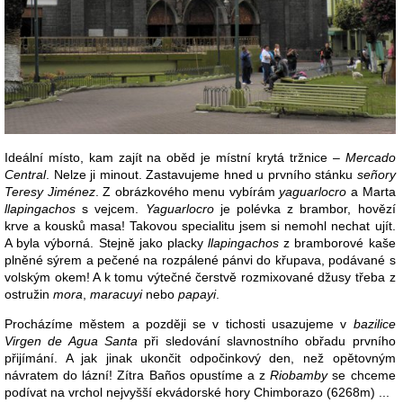
Ideální místo, kam zajít na oběd je místní krytá tržnice –
Mercado
Central
. Nelze ji minout. Zastavujeme hned u prvního stánku
señory
Teresy Jiménez
. Z obrázkového menu vybírám
yaguarlocro
a Marta
llapingachos
s vejcem.
Yaguarlocro
je polévka z brambor, hovězí
krve a kousků masa! Takovou specialitu jsem si nemohl nechat ujít.
A byla výborná. Stejně jako placky
llapingachos
z bramborové kaše
plněné sýrem a pečené na rozpálené pánvi do křupava, podávané s
volským okem! A k tomu výtečné čerstvě rozmixované džusy třeba z
ostružin
mora
,
maracuyi
nebo
papayi
.
Procházíme městem a později se v tichosti usazujeme v
bazilice
Virgen de Agua Santa
při sledování slavnostního obřadu prvního
přijímání. A jak jinak ukončit odpočinkový den, než opětovným
návratem do lázní! Zítra Baños opustíme a z
Riobamby
se chceme
podívat na vrchol nejvyšší ekvádorské hory Chimborazo (6268m) ...