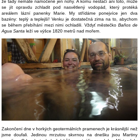
že tady nemáte namočené jen nohy. A komu nestačí ani toto, může
se jít opravdu zchladit pod nasvětlený vodopád, který protéká
areálem lázní panenky Marie. My střídáme ponejvíce jen dva
bazény: teplý a teplejší! Venku je dostatečná zima na to, abychom
se během přebíhání mezi nimi ochladili. Vždyť městečko
Baños de
Agua Santa
leží ve výšce 1820 metrů nad mořem.
Zakončení dne v horkých geotermálních pramenech je krásnější než
jsme doufali. Jedinou mrzutou skvrnou na dnešku jsou Martiny