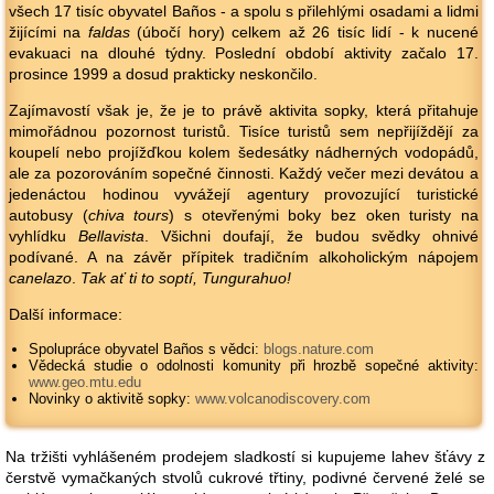
všech 17 tisíc obyvatel Baños - a spolu s přilehlými osadami a lidmi
žijícími na
faldas
(úbočí hory) celkem až 26 tisíc lidí - k nucené
evakuaci na dlouhé týdny. Poslední období aktivity začalo 17.
prosince 1999 a dosud prakticky neskončilo.
Zajímavostí však je, že je to právě aktivita sopky, která přitahuje
mimořádnou pozornost turistů. Tisíce turistů sem nepřijíždějí za
koupelí nebo projížďkou kolem šedesátky nádherných vodopádů,
ale za pozorováním sopečné činnosti. Každý večer mezi devátou a
jedenáctou hodinou vyvážejí agentury provozující turistické
autobusy (
chiva tours
) s otevřenými boky bez oken turisty na
vyhlídku
Bellavista
. Všichni doufají, že budou svědky ohnivé
podívané. A na závěr přípitek tradičním alkoholickým nápojem
canelazo
.
Tak ať ti to soptí, Tungurahuo!
Další informace:
Spolupráce obyvatel Baños s vědci:
blogs.nature.com
Vědecká studie o odolnosti komunity při hrozbě sopečné aktivity:
www.geo.mtu.edu
Novinky o aktivitě sopky:
www.volcanodiscovery.com
Na tržišti vyhlášeném prodejem sladkostí si kupujeme lahev šťávy z
čerstvě vymačkaných stvolů cukrové třtiny, podivné červené želé se