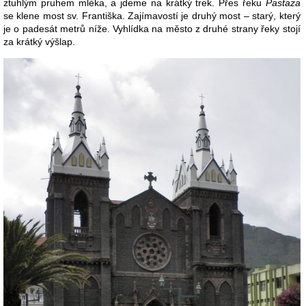
ztuhlým pruhem mléka, a jdeme na krátký trek. Přes řeku
Pastaza
se klene most sv. Františka. Zajímavostí je druhý most – starý, který
je o padesát metrů níže. Vyhlídka na město z druhé strany řeky stojí
za krátký výšlap.