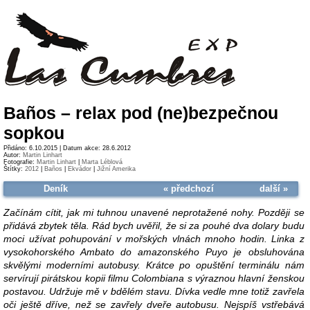
Baños – relax pod (ne)bezpečnou
sopkou
Přidáno: 6.10.2015 | Datum akce: 28.6.2012
Autor:
Martin Linhart
Fotografie:
Martin Linhart
|
Marta Léblová
Štítky:
2012
|
Baños
|
Ekvádor
|
Jižní Amerika
Deník
« předchozí
další »
Začínám cítit, jak mi tuhnou unavené neprotažené nohy. Později se
přidává zbytek těla. Rád bych uvěřil, že si za pouhé dva dolary budu
moci užívat pohupování v mořských vlnách mnoho hodin. Linka z
vysokohorského Ambato do amazonského Puyo je obsluhována
skvělými moderními autobusy. Krátce po opuštění terminálu nám
servírují pirátskou kopii filmu Colombiana s výraznou hlavní ženskou
postavou. Udržuje mě v bdělém stavu. Dívka vedle mne totiž zavřela
oči ještě dříve, než se zavřely dveře autobusu. Nejspíš vstřebává