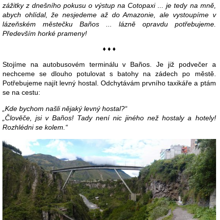
zážitky z dnešního pokusu o výstup na Cotopaxi ... je tedy na mně,
abych ohlídal, že nesjedeme až do Amazonie, ale vystoupíme v
lázeňském městečku Baños ... lázně opravdu potřebujeme.
Především horké prameny!
♦ ♦ ♦
Stojíme na autobusovém terminálu v Baños. Je již podvečer a
nechceme se dlouho potulovat s batohy na zádech po městě.
Potřebujeme najít levný hostal. Odchytávám prvního taxikáře a ptám
se na cestu:
„Kde bychom našli nějaký levný hostal?“
„Člověče, jsi v Baños! Tady není nic jiného než hostaly a hotely!
Rozhlédni se kolem.“