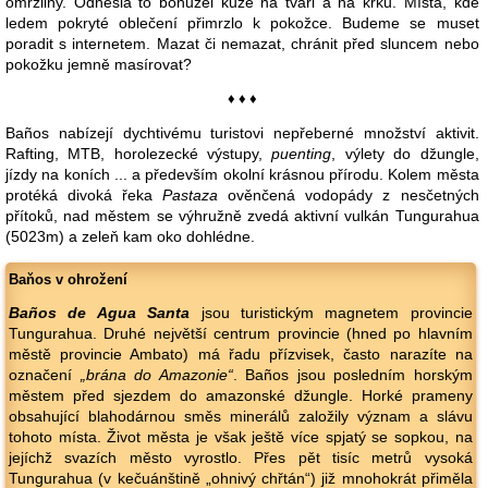
omrzliny. Odnesla to bohužel kůže na tváři a na krku. Místa, kde
ledem pokryté oblečení přimrzlo k pokožce. Budeme se muset
poradit s internetem. Mazat či nemazat, chránit před sluncem nebo
pokožku jemně masírovat?
♦ ♦ ♦
Baños nabízejí dychtivému turistovi nepřeberné množství aktivit.
Rafting, MTB, horolezecké výstupy,
puenting
, výlety do džungle,
jízdy na koních ... a především okolní krásnou přírodu. Kolem města
protéká divoká řeka
Pastaza
ověnčená vodopády z nesčetných
přítoků, nad městem se výhružně zvedá aktivní vulkán Tungurahua
(5023m) a zeleň kam oko dohlédne.
Baňos v ohrožení
Baños de Agua Santa
jsou turistickým magnetem provincie
Tungurahua. Druhé největší centrum provincie (hned po hlavním
městě provincie Ambato) má řadu přízvisek, často narazíte na
označení
„brána do Amazonie“
. Baños jsou posledním horským
městem před sjezdem do amazonské džungle. Horké prameny
obsahující blahodárnou směs minerálů založily význam a slávu
tohoto místa. Život města je však ještě více spjatý se sopkou, na
jejíchž svazích město vyrostlo. Přes pět tisíc metrů vysoká
Tungurahua (v kečuánštině „ohnivý chřtán“) již mnohokrát přiměla