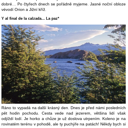
dobré… Po čtyřech dnech se pořádně myjeme. Jasné noční obloze
vévodí Orion a Jižní kříž.
Y al final de la calzada... La paz*
Ráno to vypadá na další krásný den. Dnes je před námi posledních
pět hodin pochodu. Cesta vede nad jezerem, většina lidí však
odjíždí lodí. Je horko a chůze je už doslova utrpením. Koleno je na
rovinatém terénu v pohodě, ale ty puchýře na patách! Někdy bych si