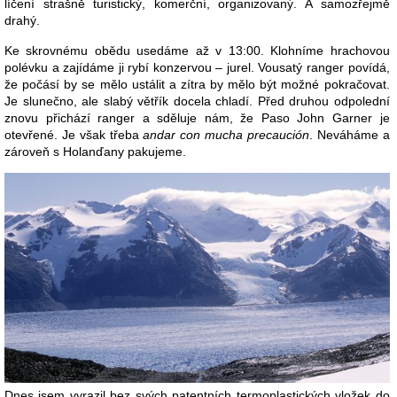
líčení strašně turistický, komerční, organizovaný. A samozřejmě
drahý.
Ke skrovnému obědu usedáme až v 13:00. Klohníme hrachovou
polévku a zajídáme ji rybí konzervou – jurel. Vousatý ranger povídá,
že počásí by se mělo ustálit a zítra by mělo být možné pokračovat.
Je slunečno, ale slabý větřík docela chladí. Před druhou odpolední
znovu přichází ranger a sděluje nám, že Paso John Garner je
otevřené. Je však třeba
andar con mucha precaución
. Neváháme a
zároveň s Holanďany pakujeme.
Dnes jsem vyrazil bez svých patentních termoplastických vložek do