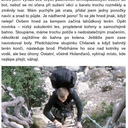
bot, neboť se mi včera při sušení věcí u barelu trochu rozměkly a
změnily tvar. Mám puchýře jak vrata, přidal jsem jedny ponožky
navíc a snad to půjde. Je nádherně jasno! To se jde hned jinak, když
neleje! Ovšem hned za kempem začíná lahůdkový terén. Opět
novinka – nízký sukulentní les, propletené kořeny a samozřejmě
bahno. Stoupáme, máme trochu potíže s nedostatečným značením,
několikrát zajíždíme do bahna po kolena. Ještěže jsem zase
navoskoval boty. Předcházíme skupinku Chilanek a když bahnitý
terén končí, následuje brod. Přebíháme ho sice nad kotníky ve
vodě, ale bez úhony. Ostatní, včetně Holanďanů, vybírají místo, kde
nejlépe přejít, váhají.