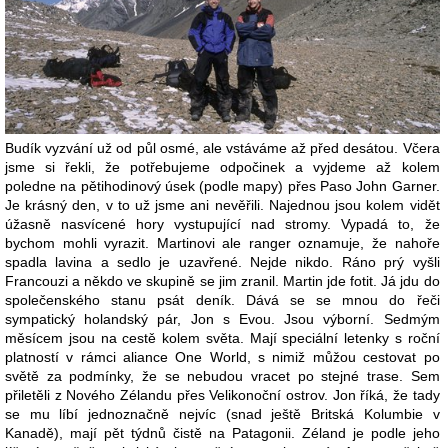
Budík vyzvání už od půl osmé, ale vstáváme až před desátou. Včera
jsme si řekli, že potřebujeme odpočinek a vyjdeme až kolem
poledne na pětihodinový úsek (podle mapy) přes Paso John Garner.
Je krásný den, v to už jsme ani nevěřili. Najednou jsou kolem vidět
úžasně nasvícené hory vystupující nad stromy. Vypadá to, že
bychom mohli vyrazit. Martinovi ale ranger oznamuje, že nahoře
spadla lavina a sedlo je uzavřené. Nejde nikdo. Ráno prý vyšli
Francouzi a někdo ve skupině se jim zranil. Martin jde fotit. Já jdu do
společenského stanu psát deník. Dává se se mnou do řeči
sympatický holandský pár, Jon s Evou. Jsou výborní. Sedmým
měsícem jsou na cestě kolem světa. Mají speciální letenky s roční
platností v rámci aliance One World, s nimiž můžou cestovat po
světě za podmínky, že se nebudou vracet po stejné trase. Sem
přiletěli z Nového Zélandu přes Velikonoční ostrov. Jon říká, že tady
se mu líbí jednoznačně nejvíc (snad ještě Britská Kolumbie v
Kanadě), mají pět týdnů čistě na Patagonii. Zéland je podle jeho