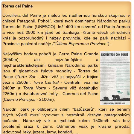
Torres del Paine
Cordillera del Paine je malou leč nádhernou horskou skupinou v
chilské Patagonii. Pohoří, které tvoří dominantu Národního parku
Torres del Paine (UNESCO), leží 400 km severně od Punta Arenas
a více než 2500 km jižně od Santiaga. Kromě všech přírodních
krás je pozoruhodný i název provincie, kde se park nachází -
Provincie poslední naděje
("Última Esperanza Province")
.
Nejvyšším bodem pohoří je Cerro Paine Grande
(3050m), ale nejznámějšími a
nejcharakterističtějšími kulisami Národního parku
jsou tři gigantické žulové monolity - Torres del
Paine (
Torre Sur
- Jižní věž je nejvyšší z trojice
věží s 2500m,
Torre Central
- Centrální věž má
2460m a
Torre Norte
- Severní věž dosahující
2260m) a dvoubarevné rohy - Cuernos del Paine
(
Cuerno Principal
- 2100m).
Národní park je oblíbeným cílem "baťůžkářů", kteří se během
svých výletů musí vyrovnat s nesmírně drsným patagonským
počasím. Nárazový vítr o rychlosti kolem 150km/h vás bez
problémů srazí k zemi. Odměnou však je krásná příroda,
ledovcové řeky, jezera, lamy, kondoři, ...