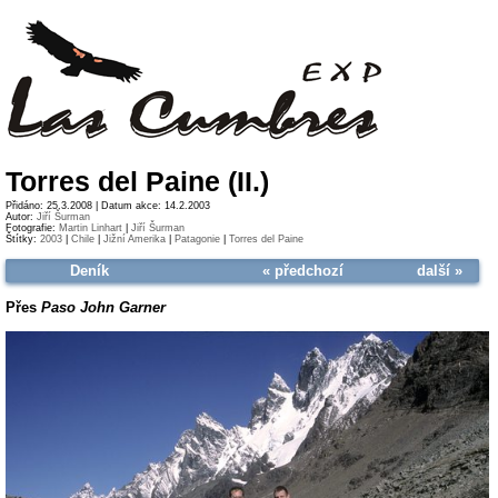
Torres del Paine (II.)
Přidáno: 25.3.2008 | Datum akce: 14.2.2003
Autor:
Jiří Šurman
Fotografie:
Martin Linhart
|
Jiří Šurman
Štítky:
2003
|
Chile
|
Jižní Amerika
|
Patagonie
|
Torres del Paine
Deník
« předchozí
další »
Přes
Paso John Garner