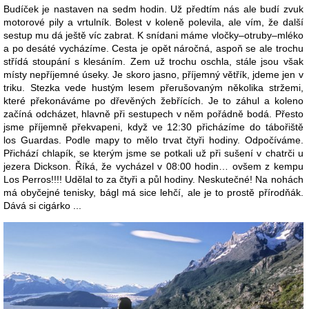
Budíček je nastaven na sedm hodin. Už předtím nás ale budí zvuk
motorové pily a vrtulník. Bolest v koleně polevila, ale vím, že další
sestup mu dá ještě víc zabrat. K snídani máme vločky–otruby–mléko
a po desáté vycházíme. Cesta je opět náročná, aspoň se ale trochu
střídá stoupání s klesáním. Zem už trochu oschla, stále jsou však
místy nepříjemné úseky. Je skoro jasno, příjemný větřík, jdeme jen v
triku. Stezka vede hustým lesem přerušovaným několika stržemi,
které překonáváme po dřevěných žebřících. Je to záhul a koleno
začíná odcházet, hlavně při sestupech v něm pořádně bodá. Přesto
jsme příjemně překvapeni, když ve 12:30 přicházíme do tábořiště
los Guardas. Podle mapy to mělo trvat čtyři hodiny. Odpočíváme.
Přichází chlapík, se kterým jsme se potkali už při sušení v chatrči u
jezera Dickson. Říká, že vycházel v 08:00 hodin… ovšem z kempu
Los Perros!!!! Udělal to za čtyři a půl hodiny. Neskutečné! Na nohách
má obyčejné tenisky, bágl má sice lehčí, ale je to prostě přírodňák.
Dává si cigárko ...