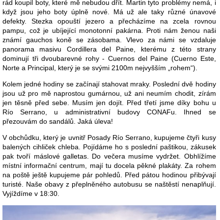
rád koupil boty, které mě nebudou dřít. Martin tyto problémy nemá, i
když jsou jeho boty úplně nové. Má už ale taky různé únavové
defekty. Stezka opouští jezero a přecházíme na zcela rovnou
pampu, což je ubíjející monotonní pakárna. Proti nám ženou naši
známí gauchos koně se zásobama. Vlevo za námi se vzdaluje
panorama masivu Cordillera del Paine, kterému z této strany
dominují tři dvoubarevné rohy - Cuernos del Paine (Cuerno Este,
Norte a Principal, který je se svými 2100m nejvyšším „rohem“).
Kolem jedné hodiny se začínají stahovat mraky. Poslední dvě hodiny
jsou už pro mě naprostou gumárnou, už ani neumím chodit, zírám
jen těsně před sebe. Musím jen dojít. Před třetí jsme díky bohu u
Río Serrano, u administrativní budovy CONAFu. Ihned se
přezouvám do sandálů. Jaká úleva!
V obchůdku, který je uvnitř Posady Río Serrano, kupujeme čtyři kusy
balených cihliček chleba. Pojídáme ho s poslední paštikou, zákusek
pak tvoří máslové galletas. Do večera musíme vydržet. Obhlížíme
místní informační centrum, mají tu docela pěkné plakáty. Za rohem
na poště ještě kupujeme pár pohledů. Před pátou hodinou přibývají
turisté. Naše obavy z přeplněného autobusu se naštěstí nenaplňují.
Vyjíždíme v 18:30.