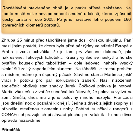
Rozdělávání otevřeného ohně je v parku přísně zakázáno. Na
tomto místě nelze nevzpomenout smutné události, kterou způsobil
český turista v roce 2005. Po jeho návštěvě lehlo popelem 160
čtverečních kilometrů porostů.
Zhruba 25 minut před tábořištěm jsme došli chilskou skupinu. Paní
mezi jiným povídá, že dcera byla před pár týdny ve střední Evropě a
Praha ji zcela uchvátila, že je tam prý všechno dokonalé, jako
nakreslené. Takových lichotek… Krásný výhled se naskytl u horské
bystřiny kousek před tábořištěm – dole ledovec, nahoře vysoký
skalní štít zalitý zapadajícím sluncem. Na tábořišti je trochu problém
s místem, máme jen úsporný plácek. Stavíme stan a Martin se ještě
vrací k potoku pro pár exkluzivních záběrů. Naši nizozemští
společníci obdivují stan značky Jurek. Čočková polívka je hotová.
Martin však ešus z vařiče sundává tak šikovně, že polovinu vylívá na
zem. Smůla, dnes mu z jeho poloviny mnoho nezbylo. Francouzi
jsou dnešní noc o poznání klidnější. Jedna z dívek z jejich skupiny si
přivodila otevřenou zlomeninu nohy. Pobíhá tu několik rangerů z
CONAFu připravujících přistávací plochu pro vrtulník. Tu noc dívce
opravdu nezávidíme.
Přírodňák