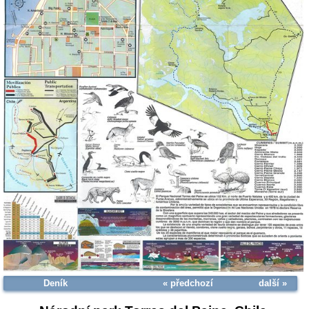
Deník
« předchozí
další »