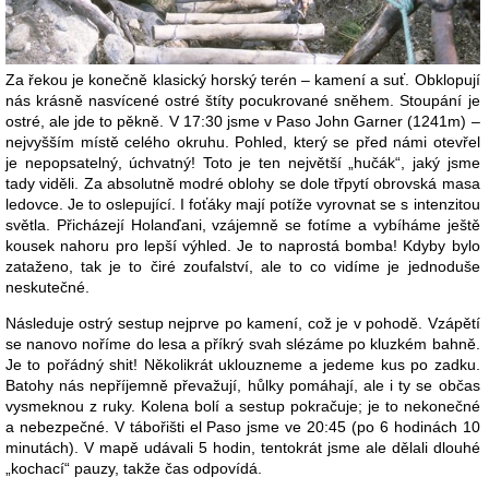
Za řekou je konečně klasický horský terén – kamení a suť. Obklopují
nás krásně nasvícené ostré štíty pocukrované sněhem. Stoupání je
ostré, ale jde to pěkně. V 17:30 jsme v Paso John Garner (1241m) –
nejvyšším místě celého okruhu. Pohled, který se před námi otevřel
je nepopsatelný, úchvatný! Toto je ten největší „hučák“, jaký jsme
tady viděli. Za absolutně modré oblohy se dole třpytí obrovská masa
ledovce. Je to oslepující. I foťáky mají potíže vyrovnat se s intenzitou
světla. Přicházejí Holanďani, vzájemně se fotíme a vybíháme ještě
kousek nahoru pro lepší výhled. Je to naprostá bomba! Kdyby bylo
zataženo, tak je to čiré zoufalství, ale to co vidíme je jednoduše
neskutečné.
Následuje ostrý sestup nejprve po kamení, což je v pohodě. Vzápětí
se nanovo noříme do lesa a příkrý svah slézáme po kluzkém bahně.
Je to pořádný shit! Několikrát uklouzneme a jedeme kus po zadku.
Batohy nás nepříjemně převažují, hůlky pomáhají, ale i ty se občas
vysmeknou z ruky. Kolena bolí a sestup pokračuje; je to nekonečné
a nebezpečné. V tábořišti el Paso jsme ve 20:45 (po 6 hodinách 10
minutách). V mapě udávali 5 hodin, tentokrát jsme ale dělali dlouhé
„kochací“ pauzy, takže čas odpovídá.