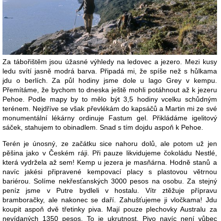
Za tábořištěm jsou úžasné výhledy na ledovec a jezero. Mezi kusy
ledu svítí jasně modrá barva. Připadá mi, že spíše než s hůlkama
jdu o berlích. Za půl hodiny jsme dole u lago Grey v kempu.
Přemítáme, že bychom to dneska ještě mohli potáhnout až k jezeru
Pehoe. Podle mapy by to mělo být 3,5 hodiny vcelku schůdným
terénem. Nejdříve se však převlékám do kapsáčů a Martin mi ze své
monumentální lékárny ordinuje Fastum gel. Přikládáme igelitový
sáček, stahujem to obinadlem. Snad s tím dojdu aspoň k Pehoe.
Terén je únosný, ze začátku sice nahoru dolů, ale potom už jen
pěšina jako v Českém ráji. Při pauze likvidujeme čokoládu Nestlé,
která vydržela až sem! Kemp u jezera je masňárna. Hodně stanů a
navíc jakési připravené kempovací placy s plastovou větrnou
bariérou. Solíme nekřesťanských 3000 pesos na osobu. Za stejný
peníz jsme v Putre bydleli v hostalu. Vítr ztěžuje přípravu
bramboračky, ale nakonec se daří. Zahušťujeme ji vločkama! Jdu
koupit aspoň dvě třetinky piva. Mají pouze plechovky Australu za
nevídaných 1350 pesos. To je ukrutnost. Pivo navíc není vůbec