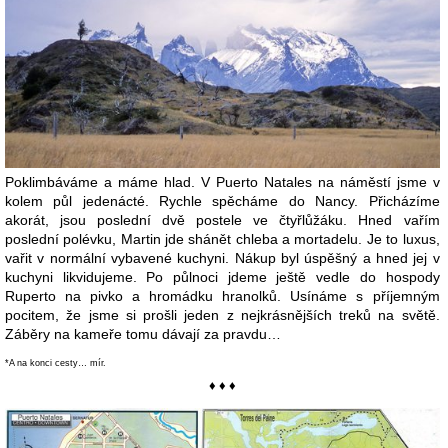
Poklimbáváme a máme hlad. V Puerto Natales na náměstí jsme v
kolem půl jedenácté. Rychle spěcháme do Nancy. Přicházíme
akorát, jsou poslední dvě postele ve čtyřlůžáku. Hned vařím
poslední polévku, Martin jde shánět chleba a mortadelu. Je to luxus,
vařit v normální vybavené kuchyni. Nákup byl úspěšný a hned jej v
kuchyni likvidujeme. Po půlnoci jdeme ještě vedle do hospody
Ruperto na pivko a hromádku hranolků. Usínáme s příjemným
pocitem, že jsme si prošli jeden z nejkrásnějších treků na světě.
Záběry na kameře tomu dávají za pravdu…
*A na konci cesty… mír.
♦ ♦ ♦