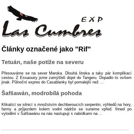
Články označené jako "Rif"
Tetuán, naše potíže na severu
Přesouváme se na sever Maroka. Dlouhá štreka a taky pár komplikací
cestou. Z Essaouiry jsme zamýšleli dojet do Tangeru. Dopadlo to ovšem
jinak. Půlnoční expres do Casablanky byl pomalejší než ...
Šafšawán, modrobílá pohoda
Klikatící se silnicí s množstvím dechberoucích serpentin, výhledů na hory,
farmy a průjezdem kolem vodní nádrže se suneme vpřed. Ihned po
vylodění v Šafšawánu na nás nastupují s nabídkami na ...