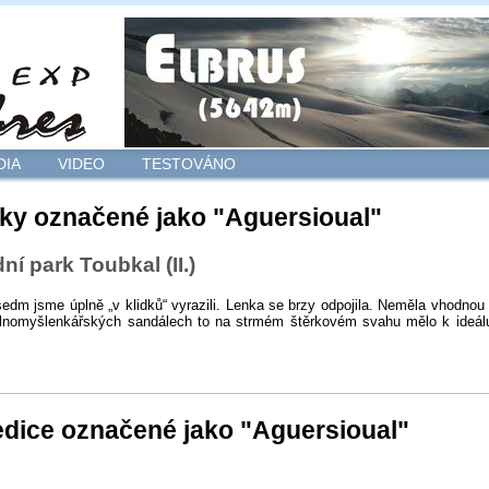
DIA
VIDEO
TESTOVÁNO
ky označené jako "Aguersioual"
ní park Toubkal (II.)
edm jsme úplně „v klidků“ vyrazili. Lenka se brzy odpojila. Neměla vhodnou
olnomyšlenkářských sandálech to na strmém štěrkovém svahu mělo k ideál
dice označené jako "Aguersioual"