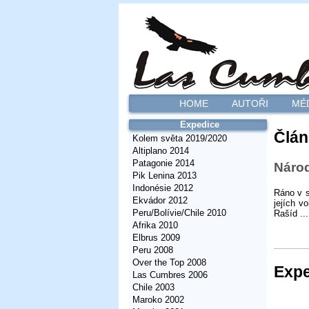
HOME
AUTOŘI
MÉ
Expedice
Člán
Kolem světa 2019/2020
Altiplano 2014
Patagonie 2014
Národ
Pik Lenina 2013
Indonésie 2012
Ráno v s
Ekvádor 2012
jejích v
Peru/Bolívie/Chile 2010
Rašíd ...
Afrika 2010
Elbrus 2009
Peru 2008
Over the Top 2008
Expe
Las Cumbres 2006
Chile 2003
Maroko 2002