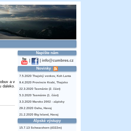
Napište nám
|
|
info@cumbres.cz
Novinky
7.5.2020
Thajský venkov, Koh Lanta
 obuv a v
9.4.2020
Provincie Krabi, Thajsko
u daleko.
22.3.2020
Tasmánie (2. část)
5.3.2020
Tasmánie (1. část)
3.3.2020
Maroko 2002 - zápisky
29.2.2020
Oahu, Havaj
21.2.2020
Big Island, Havaj
Alpské výstupy
15.7.13
Schwarzhorn (4322m)