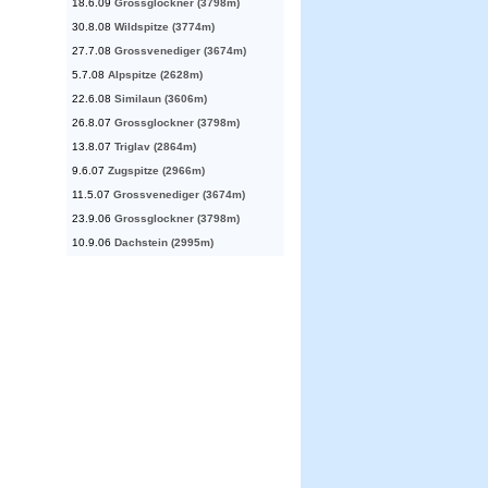
18.6.09
Grossglockner (3798m)
30.8.08
Wildspitze (3774m)
27.7.08
Grossvenediger (3674m)
5.7.08
Alpspitze (2628m)
22.6.08
Similaun (3606m)
26.8.07
Grossglockner (3798m)
13.8.07
Triglav (2864m)
9.6.07
Zugspitze (2966m)
11.5.07
Grossvenediger (3674m)
23.9.06
Grossglockner (3798m)
10.9.06
Dachstein (2995m)