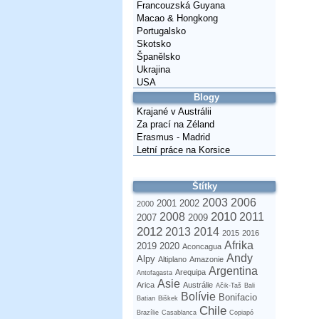
Francouzská Guyana
Macao & Hongkong
Portugalsko
Skotsko
Španělsko
Ukrajina
USA
Blogy
Krajané v Austrálii
Za prací na Zéland
Erasmus - Madrid
Letní práce na Korsice
Štítky
2003
2006
2001
2002
2000
2010
2008
2011
2007
2009
2012
2013
2014
2015
2016
Afrika
2019
2020
Aconcagua
Andy
Alpy
Altiplano
Amazonie
Argentina
Arequipa
Antofagasta
Asie
Arica
Austrálie
Ačik-Taš
Bali
Bolívie
Bonifacio
Batian
Biškek
Chile
Brazílie
Casablanca
Copiapó