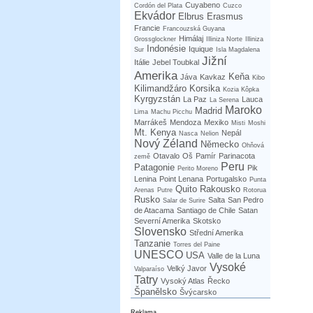
Cuyabeno
Cordón del Plata
Cuzco
Ekvádor
Elbrus
Erasmus
Francie
Francouzská Guyana
Himálaj
Grossglockner
Illiniza Norte
Illiniza
Indonésie
Iquique
Sur
Isla Magdalena
Jižní
Itálie
Jebel Toubkal
Amerika
Keňa
Jáva
Kavkaz
Kibo
Kilimandžáro
Korsika
Kozia Kôpka
Kyrgyzstán
La Paz
Lauca
La Serena
Maroko
Madrid
Lima
Machu Picchu
Marrákeš
Mendoza
Mexiko
Misti
Moshi
Mt. Kenya
Nepál
Nasca
Nelion
Nový Zéland
Německo
Ohňová
Otavalo
Oš
Pamír
Parinacota
země
Peru
Patagonie
Pik
Perito Moreno
Lenina
Point Lenana
Portugalsko
Punta
Quito
Rakousko
Arenas
Putre
Rotorua
Rusko
Salta
San Pedro
Salar de Surire
de Atacama
Santiago de Chile
Satan
Severní Amerika
Skotsko
Slovensko
Střední Amerika
Tanzanie
Torres del Paine
UNESCO
USA
Valle de la Luna
Vysoké
Velký Javor
Valparaíso
Tatry
Vysoký Atlas
Řecko
Španělsko
Švýcarsko
Reklama