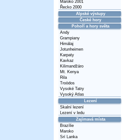
Maroko 2001
Řecko 2000
Alpské výstupy
České hory
Pohoří a hory světa
Andy
Grampiany
Himálaj
Jotunheimen
Karpaty
Kavkaz
Kilimandžáro
Mt. Kenya
Rila
Troödos
Vysoké Tatry
Vysoký Atlas
Lezení
Skalní lezení
Lezení v ledu
Zajímavá místa
Brazílie
Maroko
Srí Lanka