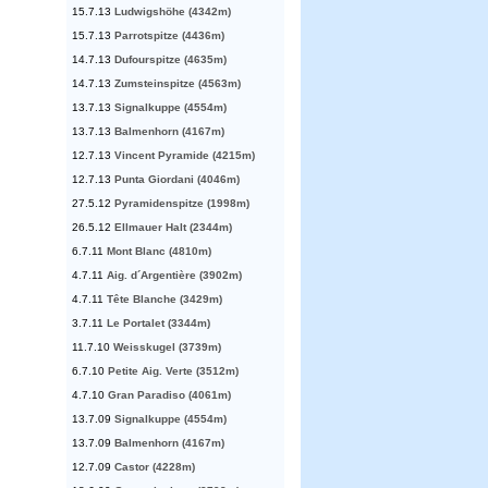
15.7.13
Ludwigshöhe (4342m)
15.7.13
Parrotspitze (4436m)
14.7.13
Dufourspitze (4635m)
14.7.13
Zumsteinspitze (4563m)
13.7.13
Signalkuppe (4554m)
13.7.13
Balmenhorn (4167m)
12.7.13
Vincent Pyramide (4215m)
12.7.13
Punta Giordani (4046m)
27.5.12
Pyramidenspitze (1998m)
26.5.12
Ellmauer Halt (2344m)
6.7.11
Mont Blanc (4810m)
4.7.11
Aig. d´Argentière (3902m)
4.7.11
Tête Blanche (3429m)
3.7.11
Le Portalet (3344m)
11.7.10
Weisskugel (3739m)
6.7.10
Petite Aig. Verte (3512m)
4.7.10
Gran Paradiso (4061m)
13.7.09
Signalkuppe (4554m)
13.7.09
Balmenhorn (4167m)
12.7.09
Castor (4228m)