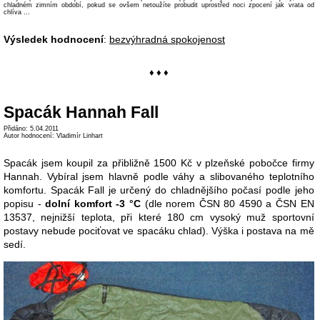
chladném zimním období, pokud se ovšem netoužíte probudit uprostřed noci zpocení jak vrata od
chlíva …
Výsledek hodnocení
:
bezvýhradná spokojenost
♦ ♦ ♦
Spacák Hannah Fall
Přidáno: 5.04.2011
Autor hodnocení: Vladimír Linhart
Spacák jsem koupil za přibližně 1500 Kč v plzeňské pobočce firmy
Hannah. Vybíral jsem hlavně podle váhy a slibovaného teplotního
komfortu. Spacák Fall je určený do chladnějšího počasí podle jeho
popisu -
dolní komfort -3 °C
(dle norem ČSN 80 4590 a ČSN EN
13537, nejnižší teplota, při které 180 cm vysoký muž sportovní
postavy nebude pociťovat ve spacáku chlad). Výška i postava na mě
sedí.