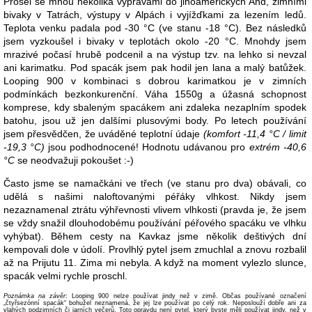
Prošel se mnou několika výpravami do jihoamerických And, zimními
bivaky v Tatrách, výstupy v Alpách i vyjížďkami za lezením ledů.
Teplota venku padala pod -30 °C (ve stanu -18 °C). Bez následků
jsem vyzkoušel i bivaky v teplotách okolo -20 °C. Mnohdy jsem
mrazivé počasí hrubě podcenil a na výstup tzv. na lehko si nevzal
ani karimatku. Pod spacák jsem pak hodil jen lana a malý batůžek.
Looping 900 v kombinaci s dobrou karimatkou je v zimních
podmínkách bezkonkurenční. Váha 1550g a úžasná schopnost
komprese, kdy sbaleným spacákem ani zdaleka nezaplním spodek
batohu, jsou už jen dalšími plusovými body. Po letech používání
jsem přesvědčen, že uváděné teplotní údaje
(komfort -11,4 °C / limit
-19,3 °C)
jsou podhodnocené! Hodnotu udávanou pro
extrém -40,6
°C
se neodvažuji pokoušet :-)
Často jsme se namačkáni ve třech (ve stanu pro dva) obávali, co
udělá s našimi naloftovanými péřáky vlhkost. Nikdy jsem
nezaznamenal ztrátu výhřevnosti vlivem vlhkosti (pravda je, že jsem
se vždy snažil dlouhodobému používání péřového spacáku ve vlhku
vyhýbat). Během cesty na Kavkaz jsme několik deštivých dní
kempovali dole v údolí. Provlhlý pytel jsem zmuchlal a znovu rozbalil
až na Prijutu 11. Zima mi nebyla. A když na moment vylezlo slunce,
spacák velmi rychle proschl.
Poznámka na závěr
: Looping 900 nelze používat jindy než v zimě. Občas používané označení
„čtyřsezónní spacák“ bohužel neznamená, že jej lze používat po celý rok. Neposlouží dobře ani za
vlahých podzimních či jarních večerů. Toto opravdu není pytel, který byste měli používat jindy, než v