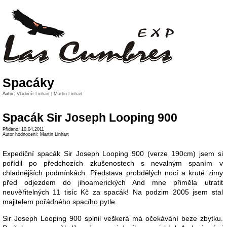
Spacáky
Autor:
Vladimír Linhart
|
Martin Linhart
Spacák Sir Joseph Looping 900
Přidáno: 10.04.2011
Autor hodnocení: Martin Linhart
Expediční spacák Sir Joseph Looping 900 (verze 190cm) jsem si
pořídil po předchozích zkušenostech s nevalným spaním v
chladnějších podmínkách. Představa probdělých nocí a kruté zimy
před odjezdem do jihoamerických And mne přiměla utratit
neuvěřitelných 11 tisíc Kč za spacák! Na podzim 2005 jsem stal
majitelem pořádného spacího pytle.
Sir Joseph Looping 900 splnil veškerá má očekávání beze zbytku.