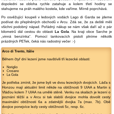
dopoledni se obloha rychle zatahuje a kolem třetí hodiny se
stahujeme na práh malého kostela, kde vaříme. Mírně poprchává.
Po osvěžující koupeli v ledových vodách Lago di Garda se jdeme
podívat do přeplněných obchodů v Arcu. Zdá se, že za deště měli
všichni podobný nápad. Pořádný nákup se nám však daří až o pár
kilometrů dál cestou do oblasti
La Gola
. Na kraji obce Sarche je
„vinná benzínka“. Pomocí tankovacích pistolí plníme několik
prázdných PETek, čeká nás radostný večer :-)
Arco di Trento, Itálie
Během čtyř dní lezení jsme navštívili tři lezecké oblasti:
Noriglio
Crosano
La Gola
Je potřeba zmínit, že jsme byli ve dvou lezeckých dvojicích. Láďa s
Honzou mají aktuální limit někde na obtížnosti 9 UIAA a Martin s
Vláďou kolem 7 UIAA na umělé stěně. Venku na skalách je lezení o
poznání těžší a v Arcu si tak slabší dvojice mohla dovolit cesty
maximální obtížnosti 6a a zdatnější dvojka 7a (max. 7b). Obě
dvojice ponejvíce lezly cesty obtížnosti 5c, resp. 6c.