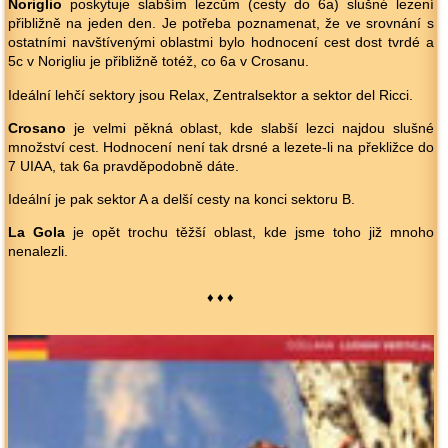
Noriglio
poskytuje slabším lezcům (cesty do 6a) slušné lezení
přibližně na jeden den. Je potřeba poznamenat, že ve srovnání s
ostatními navštívenými oblastmi bylo hodnocení cest dost tvrdé a
5c v Norigliu je přibližně totéž, co 6a v Crosanu.
Ideální lehčí sektory jsou Relax, Zentralsektor a sektor del Ricci.
Crosano
je velmi pěkná oblast, kde slabší lezci najdou slušné
množství cest. Hodnocení není tak drsné a lezete-li na překližce do
7 UIAA, tak 6a pravděpodobně dáte.
Ideální je pak sektor A a delší cesty na konci sektoru B.
La Gola
je opět trochu těžší oblast, kde jsme toho již mnoho
nenalezli.
♦ ♦ ♦