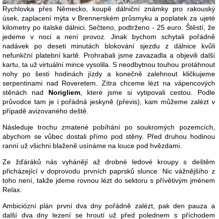
Rychlovka přes Německo, koupě dálniční známky pro rakouský
úsek, zaplacení mýta v Brennerském průsmyku a poplatek za ujeté
kilometry po italské dálnici. Sečteno, podtrženo - 25 euro. Štěstí, že
jedeme v noci a není provoz. Jinak bychom schytali pořádně
nadávek po deseti minutách blokování sjezdu z dálnice kvůli
nefunkční platební kartě. Prohrabali jsme zavazadla a objevili další
kartu, ta už virtuální mince vysolila. S neodbytnou touhou protáhnout
nohy po šesti hodinách jízdy a konečně zalehnout kličkujeme
serpentinami nad Roveretem. Zítra chceme lézt na vápencových
stěnách nad
Norigliem
, které jsme si vytipovali cestou. Podle
průvodce tam je i pořádná jeskyně (převis), kam můžeme zalézt v
případě avizovaného deště.
Následuje trochu zmatené pobíhání po soukromých pozemcích,
abychom se vůbec dostali přímo pod stěny. Před druhou hodinou
ranní už všichni blaženě usínáme na louce pod hvězdami.
Ze žďáráků nás vyhánějí až drobné ledové kroupy s deštěm
přicházející v doprovodu prvních paprsků slunce. Nic vážnějšího z
toho není, takže jdeme rovnou lézt do sektoru s přívětivým jménem
Relax.
Ambiciózní plán první dva dny pořádně zalézt, pak den pauza a
další dva dny lezení se hroutí už před polednem s příchodem