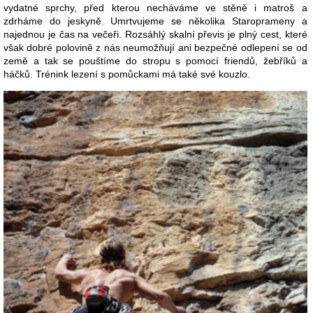
vydatné sprchy, před kterou necháváme ve stěně i matroš a
zdrháme do jeskyně. Umrtvujeme se několika Staroprameny a
najednou je čas na večeři. Rozsáhlý skalní převis je plný cest, které
však dobré polovině z nás neumožňují ani bezpečné odlepení se od
země a tak se pouštíme do stropu s pomocí friendů, žebříků a
háčků. Trénink lezení s pomůckami má také své kouzlo.