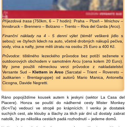
Příjezdová trasa
(750km, 6 – 7 hodin): Praha – Plzeň – Mnichov –
Innsbruck – Brennero – Bolzano – Trento – Riva del Garda (Arco).
Finanční náklady na 4 - 5 denní výlet
(téměř veškeré jídlo s
sebou): ve čtyřech lidech na auto, včetně drobných nákupů pečiva,
vody, vína a nafty, jsme měli útratu na osobu 25 Euro a 400 Kč.
Průvodce
: tištěného lezeckého průvodce bez potíží seženete v
outdoorových obchodem v samotném Arcu (cena kolem 20 Euro).
My jsme použili německou verzi průvodce z nakladatelství
Versante Sud –
Klettern in Arco
(Sarcatal – Trient – Rovereto –
Judikarien - Brentagruppe) od autorů Mario Manica, Antonella
Cicogna, Davide Negretti.
Ráno popojíždíme kousek autem k jeskyni (sektor La Casa del
Piacere). Honza se pouští do nádherné cesty Mister Monkey
(6c+/7a) vedoucí ve stropě po krápnících. I venku je dostatek
suchých cest, ale klouby a šlachy za těch pár dní už dostaly zabrat
natolik, že po několika cestách padá rozhodnutí – jedeme domů.