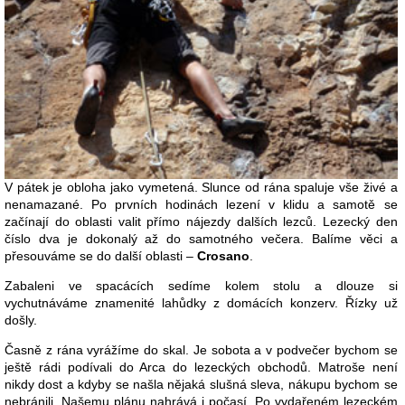
V pátek je obloha jako vymetená. Slunce od rána spaluje vše živé a
nenamazané. Po prvních hodinách lezení v klidu a samotě se
začínají do oblasti valit přímo nájezdy dalších lezců. Lezecký den
číslo dva je dokonalý až do samotného večera. Balíme věci a
přesouváme se do další oblasti –
Crosano
.
Zabaleni ve spacácích sedíme kolem stolu a dlouze si
vychutnáváme znamenité lahůdky z domácích konzerv. Řízky už
došly.
Časně z rána vyrážíme do skal. Je sobota a v podvečer bychom se
ještě rádi podívali do Arca do lezeckých obchodů. Matroše není
nikdy dost a kdyby se našla nějaká slušná sleva, nákupu bychom se
nebránili. Našemu plánu nahrává i počasí. Po vydařeném lezeckém