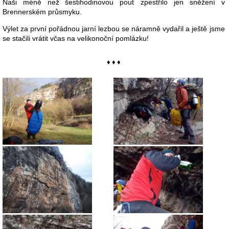
Naši méně než šestihodinovou pouť zpestřilo jen sněžení v
Brennerském průsmyku.
Výlet za první pořádnou jarní lezbou se náramně vydařil a ještě jsme
se stačili vrátit včas na velikonoční pomlázku!
♦ ♦ ♦