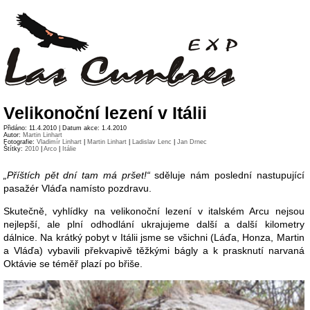
Velikonoční lezení v Itálii
Přidáno: 11.4.2010 | Datum akce: 1.4.2010
Autor:
Martin Linhart
Fotografie:
Vladimír Linhart
|
Martin Linhart
|
Ladislav Lenc
|
Jan Drnec
Štítky:
2010
|
Arco
|
Itálie
„Příštích pět dní tam má pršet!“
sděluje nám poslední nastupující
pasažér Vláďa namísto pozdravu.
Skutečně, vyhlídky na velikonoční lezení v italském Arcu nejsou
nejlepší, ale plní odhodlání ukrajujeme další a další kilometry
dálnice. Na krátký pobyt v Itálii jsme se všichni (Láďa, Honza, Martin
a Vláďa) vybavili překvapivě těžkými bágly a k prasknutí narvaná
Oktávie se téměř plazí po břiše.