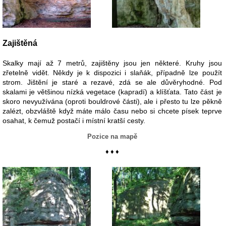
Zajištěná
Skalky mají až 7 metrů, zajištěny jsou jen některé. Kruhy jsou
zřetelně vidět. Někdy je k dispozici i slaňák, případně lze použít
strom. Jištění je staré a rezavé, zdá se ale důvěryhodné. Pod
skalami je většinou nízká vegetace (kapradí) a klíšťata. Tato část je
skoro nevyužívána (oproti bouldrové části), ale i přesto tu lze pěkně
zalézt, obzvláště když máte málo času nebo si chcete písek teprve
osahat, k čemuž postačí i místní kratší cesty.
Pozice na mapě
♦ ♦ ♦