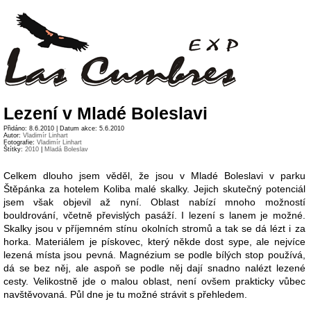
Lezení v Mladé Boleslavi
Přidáno: 8.6.2010 | Datum akce: 5.6.2010
Autor:
Vladimír Linhart
Fotografie:
Vladimír Linhart
Štítky:
2010
|
Mladá Boleslav
Celkem dlouho jsem věděl, že jsou v Mladé Boleslavi v parku
Štěpánka za hotelem Koliba malé skalky. Jejich skutečný potenciál
jsem však objevil až nyní. Oblast nabízí mnoho možností
bouldrování, včetně převislých pasáží. I lezení s lanem je možné.
Skalky jsou v příjemném stínu okolních stromů a tak se dá lézt i za
horka. Materiálem je pískovec, který někde dost sype, ale nejvíce
lezená místa jsou pevná. Magnézium se podle bílých stop používá,
dá se bez něj, ale aspoň se podle něj dají snadno nalézt lezené
cesty. Velikostně jde o malou oblast, není ovšem prakticky vůbec
navštěvovaná. Půl dne je tu možné strávit s přehledem.