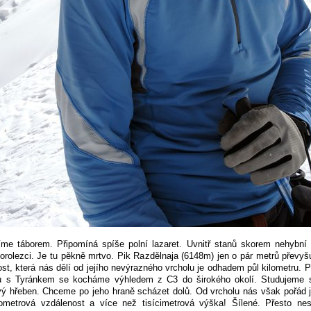
me táborem. Připomíná spíše polní lazaret. Uvnitř stanů skorem nehybní
horolezci. Je tu pěkně mrtvo. Pik Razdělnaja (6148m) jen o pár metrů převyšu
st, která nás dělí od jejího nevýrazného vrcholu je odhadem půl kilometru. 
lu s Tyránkem se kocháme výhledem z C3 do širokého okolí. Studujeme s
ý hřeben. Chceme po jeho hraně scházet dolů. Od vrcholu nás však pořád j
lometrová vzdálenost a více než tisícimetrová výška! Šílené. Přesto ne