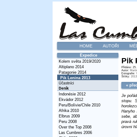
HOME
AUTOŘI
MÉ
Expedice
Pik 
Kolem světa 2019/2020
Altiplano 2014
Přidáno: 25
Autor:
Marti
Patagonie 2014
Fotografie:
Štítky:
2013
Pik Lenina 2013
Účastníci
« pře
Deník
Indonésie 2012
Je pořád
Ekvádor 2012
stopu. 
Peru/Bolívie/Chile 2010
horolezc
Afrika 2010
Hanyho 
Elbrus 2009
sebe, ab
pravá r
Peru 2008
úrovni h
Over the Top 2008
Las Cumbres 2006