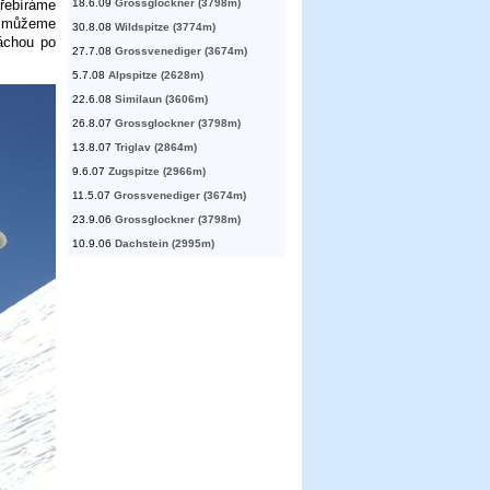
řebíráme
18.6.09
Grossglockner (3798m)
i můžeme
30.8.08
Wildspitze (3774m)
áchou po
27.7.08
Grossvenediger (3674m)
5.7.08
Alpspitze (2628m)
22.6.08
Similaun (3606m)
26.8.07
Grossglockner (3798m)
13.8.07
Triglav (2864m)
9.6.07
Zugspitze (2966m)
11.5.07
Grossvenediger (3674m)
23.9.06
Grossglockner (3798m)
10.9.06
Dachstein (2995m)