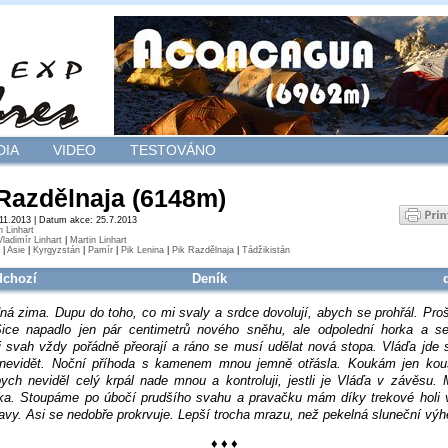
DIA
VIDEO
TESTOVÁNO
Razdělnaja (6148m)
.11.2013 | Datum akce: 25.7.2013
n Linhart
Vladimír Linhart
|
Martin Linhart
|
Asie
|
Kyrgyzstán
|
Pamír
|
Pik Lenina
|
Pik Razdělnaja
|
Tádžikistán
dchozí
Deník
ná zima. Dupu do toho, co mi svaly a srdce dovolují, abych se prohřál. Pr
Sice napadlo jen pár centimetrů nového sněhu, ale odpolední horka a ses
i svah vždy pořádně přeorají a ráno se musí udělat nová stopa. Vláďa jde
nevidět. Noční příhoda s kamenem mnou jemně otřásla. Koukám jen kou
ych neviděl celý krpál nade mnou a kontroluji, jestli je Vláďa v závěsu.
uka. Stoupáme po úbočí prudšího svahu a pravačku mám díky trekové holi 
lavy. Asi se nedobře prokrvuje. Lepší trocha mrazu, než pekelná sluneční výh
♦ ♦ ♦