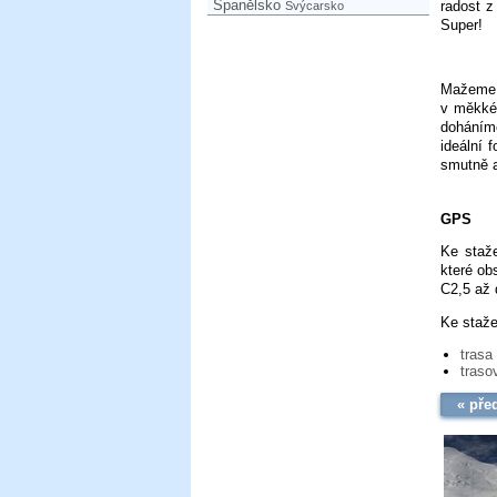
Španělsko
radost z
Švýcarsko
Super!
Mažeme d
v měkkém
doháníme
ideální 
smutně a
GPS
Ke staže
které ob
C2,5 až 
Ke staže
trasa
traso
« pře