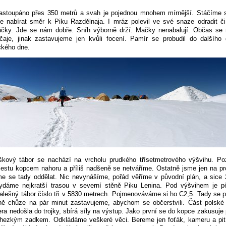
stoupáno přes 350 metrů a svah je pojednou mnohem mírnější. Stáčíme s
 nabírat směr k Piku Razdělnaja. I mráz polevil ve své snaze odradit či 
táčky. Jde se nám dobře. Sníh výborně drží. Mačky nenabalují. Občas se 
čaje, jinak zastavujeme jen kvůli focení. Pamír se probudil do dalšího
ckého dne.
ýškový tábor se nachází na vrcholu prudkého třísetmetrového výšvihu. Po
estu kopcem nahoru a příliš nadšeně se netváříme. Ostatně jsme jen na p
e se tady oddělat. Nic nevynášíme, pořád věříme v původní plán, a sice 
vydáme nejkratší trasou v severní stěně Piku Lenina. Pod výšvihem je pě
alešný tábor číslo tři v 5830 metrech. Pojmenováváme si ho C2,5. Tady se 
ně chůze na pár minut zastavujeme, abychom se občerstvili. Část polské
era nedošla do trojky, sbírá síly na výstup. Jako první se do kopce zakusuje
 hezkým zadkem. Odkládáme veškeré věci. Bereme jen foťák, kameru a pit