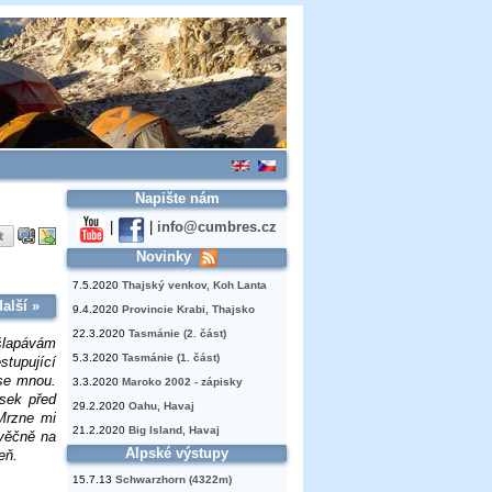
Napište nám
|
|
info@cumbres.cz
Novinky
7.5.2020
Thajský venkov, Koh Lanta
další »
9.4.2020
Provincie Krabi, Thajsko
22.3.2020
Tasmánie (2. část)
ošlapávám
5.3.2020
Tasmánie (1. část)
tupující
 se mnou.
3.3.2020
Maroko 2002 - zápisky
sek před
29.2.2020
Oahu, Havaj
 Mrzne mi
21.2.2020
Big Island, Havaj
věčně na
Alpské výstupy
eň.
15.7.13
Schwarzhorn (4322m)