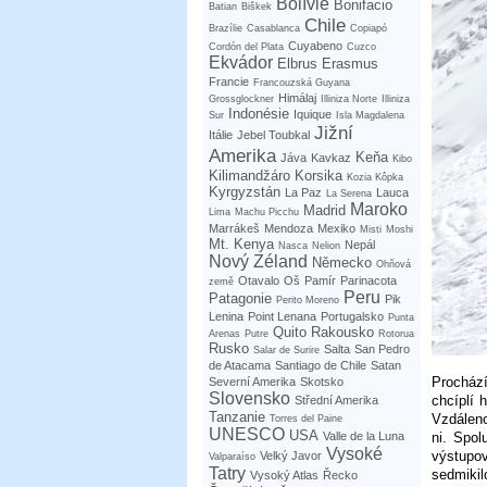
Bolívie
Bonifacio
Batian
Biškek
Chile
Brazílie
Casablanca
Copiapó
Cuyabeno
Cordón del Plata
Cuzco
Ekvádor
Elbrus
Erasmus
Francie
Francouzská Guyana
Himálaj
Grossglockner
Illiniza Norte
Illiniza
Indonésie
Iquique
Sur
Isla Magdalena
Jižní
Itálie
Jebel Toubkal
Amerika
Keňa
Jáva
Kavkaz
Kibo
Kilimandžáro
Korsika
Kozia Kôpka
Kyrgyzstán
La Paz
Lauca
La Serena
Maroko
Madrid
Lima
Machu Picchu
Marrákeš
Mendoza
Mexiko
Misti
Moshi
Mt. Kenya
Nepál
Nasca
Nelion
Nový Zéland
Německo
Ohňová
Otavalo
Oš
Pamír
Parinacota
země
Peru
Patagonie
Pik
Perito Moreno
Lenina
Point Lenana
Portugalsko
Punta
Quito
Rakousko
Arenas
Putre
Rotorua
Rusko
Salta
San Pedro
Salar de Surire
de Atacama
Santiago de Chile
Satan
Prochází
Severní Amerika
Skotsko
Slovensko
chcíplí 
Střední Amerika
Tanzanie
Vzdáleno
Torres del Paine
UNESCO
USA
ni. Spo
Valle de la Luna
Vysoké
výstupov
Velký Javor
Valparaíso
Tatry
sedmiki
Vysoký Atlas
Řecko