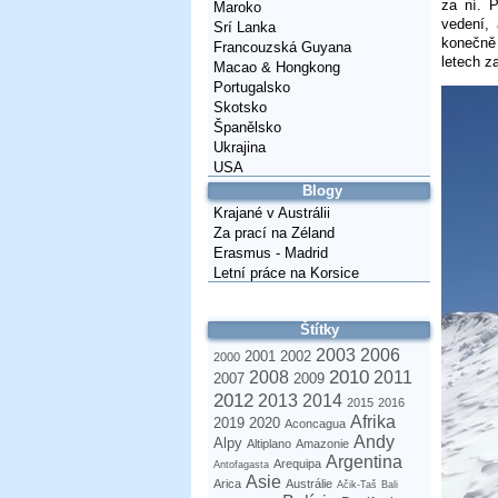
za ní. 
Maroko
vedení,
Srí Lanka
konečně
Francouzská Guyana
letech z
Macao & Hongkong
Portugalsko
Skotsko
Španělsko
Ukrajina
USA
Blogy
Krajané v Austrálii
Za prací na Zéland
Erasmus - Madrid
Letní práce na Korsice
Štítky
2003
2006
2001
2002
2000
2010
2008
2011
2007
2009
2012
2013
2014
2015
2016
Afrika
2019
2020
Aconcagua
Andy
Alpy
Altiplano
Amazonie
Argentina
Arequipa
Antofagasta
Asie
Arica
Austrálie
Ačik-Taš
Bali