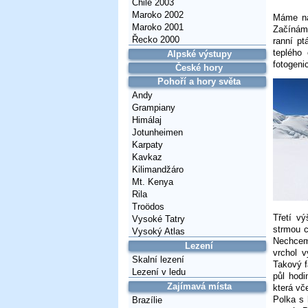
Chile 2003
Maroko 2002
Máme na
Maroko 2001
Začínáme
Řecko 2000
ranní p
teplého 
Alpské výstupy
fotogeni
České hory
Pohoří a hory světa
Andy
Grampiany
Himálaj
Jotunheimen
Karpaty
Kavkaz
Kilimandžáro
Mt. Kenya
Rila
Troödos
Třetí v
Vysoké Tatry
strmou c
Vysoký Atlas
Nechcem
Lezení
vrchol 
Skalní lezení
Takový f
Lezení v ledu
půl hodi
Zajímavá místa
která vč
Polka s
Brazílie