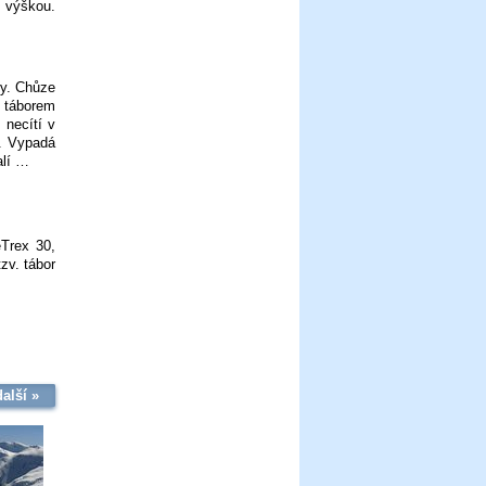
s výškou.
ky. Chůze
m táborem
 necítí v
i. Vypadá
alí …
eTrex 30,
zv. tábor
další »