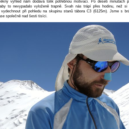
Pěkný výhled nám dodává tolik potřebnou motivaci. Po deseti minutách p
 aby to nevypadalo vyloženě trapně. Svah nás trápí přes hodinu, než s
 vydechnout při pohledu na skupinu stanů tábora C3 (6125m). Jsme s br
ase společně nad šesti tisíci.