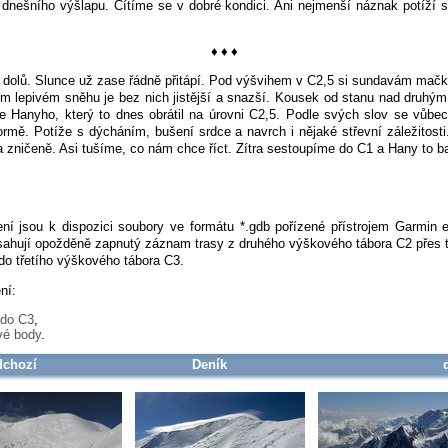
 dnešního výšlapu. Cítíme se v dobré kondici. Ani nejmenší náznak potíží 
♦ ♦ ♦
olů. Slunce už zase řádně přitápí. Pod výšvihem v C2,5 si sundavám mač
 lepivém sněhu je bez nich jistější a snazší. Kousek od stanu nad druhý
 Hanyho, který to dnes obrátil na úrovni C2,5. Podle svých slov se vůbec
formě. Potíže s dýcháním, bušení srdce a navrch i nějaké střevní záležitost
 zničeně. Asi tušíme, co nám chce říct. Zítra sestoupíme do C1 a Hany to b
ní jsou k dispozici soubory ve formátu *.gdb pořízené přístrojem Garmin 
sahují opožděně zapnutý záznam trasy z druhého výškového tábora C2 přes t
do třetího výškového tábora C3.
ní:
 do C3
,
vé body
.
dchozí
Deník