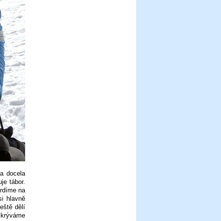
 a docela
je tábor.
Prdíme na
i hlavně
eště dělí
skrýváme