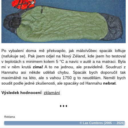
Po vybalení doma mě překvapilo, jak málo/vůbec spacák loftuje
(nafukuje se). Pak jsem odjel na Nový Zéland, kde jsem ho testoval
v teplotách s minimem kolem 5 °C a navíc v autě a na matraci. Byla
mi v něm krutá
zima!
A to ne jednou, ale pravidelně. Soudruzi z
Hannahu asi někde udělali chybu. Spacák bych doporučil tak
maximálně na léto, ale s vahou 1750 g to neudělám. Neměl bych
soudit podle jedné zkušenosti, ale spacáky od Hannahu
nebrat
.
Výsledek hodnocení
:
zklamání
♦ ♦ ♦
Reklama
© Las Cumbres (2005 — 2026)