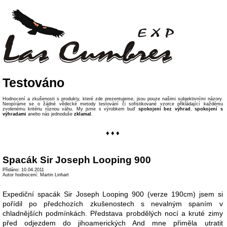
Testováno
Hodnocení a zkušenosti s produkty, které zde prezentujeme, jsou pouze našimi subjektivními názory.
Neopíráme se o žádné vědecké metody testování či sofistikované vzorce přikládající každému
zvolenému kritériu různou váhu. My jsme s výrobkem buď
spokojení bez výhrad
,
spokojení s
výhradami
anebo nás jednoduše
zklamal
.
♦ ♦ ♦
Spacák Sir Joseph Looping 900
Přidáno: 10.04.2011
Autor hodnocení: Martin Linhart
Expediční spacák Sir Joseph Looping 900 (verze 190cm) jsem si
pořídil po předchozích zkušenostech s nevalným spaním v
chladnějších podmínkách. Představa probdělých nocí a kruté zimy
před odjezdem do jihoamerických And mne přiměla utratit