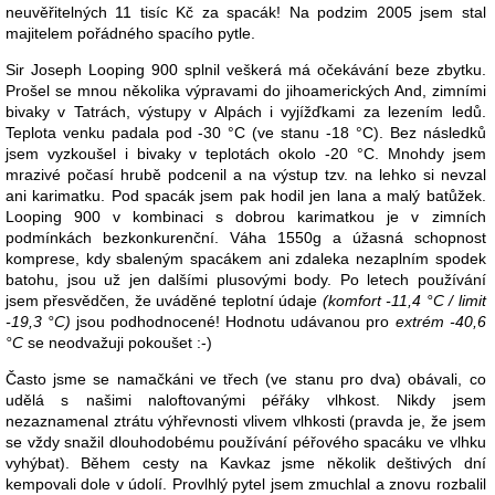
neuvěřitelných 11 tisíc Kč za spacák! Na podzim 2005 jsem stal
majitelem pořádného spacího pytle.
Sir Joseph Looping 900 splnil veškerá má očekávání beze zbytku.
Prošel se mnou několika výpravami do jihoamerických And, zimními
bivaky v Tatrách, výstupy v Alpách i vyjížďkami za lezením ledů.
Teplota venku padala pod -30 °C (ve stanu -18 °C). Bez následků
jsem vyzkoušel i bivaky v teplotách okolo -20 °C. Mnohdy jsem
mrazivé počasí hrubě podcenil a na výstup tzv. na lehko si nevzal
ani karimatku. Pod spacák jsem pak hodil jen lana a malý batůžek.
Looping 900 v kombinaci s dobrou karimatkou je v zimních
podmínkách bezkonkurenční. Váha 1550g a úžasná schopnost
komprese, kdy sbaleným spacákem ani zdaleka nezaplním spodek
batohu, jsou už jen dalšími plusovými body. Po letech používání
jsem přesvědčen, že uváděné teplotní údaje
(komfort -11,4 °C / limit
-19,3 °C)
jsou podhodnocené! Hodnotu udávanou pro
extrém -40,6
°C
se neodvažuji pokoušet :-)
Často jsme se namačkáni ve třech (ve stanu pro dva) obávali, co
udělá s našimi naloftovanými péřáky vlhkost. Nikdy jsem
nezaznamenal ztrátu výhřevnosti vlivem vlhkosti (pravda je, že jsem
se vždy snažil dlouhodobému používání péřového spacáku ve vlhku
vyhýbat). Během cesty na Kavkaz jsme několik deštivých dní
kempovali dole v údolí. Provlhlý pytel jsem zmuchlal a znovu rozbalil