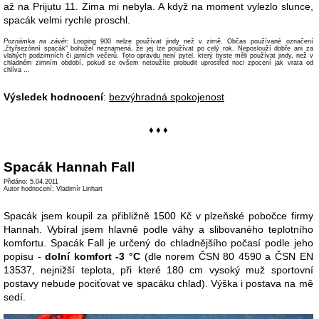
až na Prijutu 11. Zima mi nebyla. A když na moment vylezlo slunce,
spacák velmi rychle proschl.
Poznámka na závěr
: Looping 900 nelze používat jindy než v zimě. Občas používané označení
„čtyřsezónní spacák“ bohužel neznamená, že jej lze používat po celý rok. Neposlouží dobře ani za
vlahých podzimních či jarních večerů. Toto opravdu není pytel, který byste měli používat jindy, než v
chladném zimním období, pokud se ovšem netoužíte probudit uprostřed noci zpocení jak vrata od
chlíva …
Výsledek hodnocení
:
bezvýhradná spokojenost
♦ ♦ ♦
Spacák Hannah Fall
Přidáno: 5.04.2011
Autor hodnocení: Vladimír Linhart
Spacák jsem koupil za přibližně 1500 Kč v plzeňské pobočce firmy
Hannah. Vybíral jsem hlavně podle váhy a slibovaného teplotního
komfortu. Spacák Fall je určený do chladnějšího počasí podle jeho
popisu -
dolní komfort -3 °C
(dle norem ČSN 80 4590 a ČSN EN
13537, nejnižší teplota, při které 180 cm vysoký muž sportovní
postavy nebude pociťovat ve spacáku chlad). Výška i postava na mě
sedí.