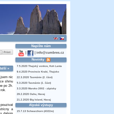
Napište nám
|
|
info@cumbres.cz
Novinky
7.5.2020
Thajský venkov, Koh Lanta
další »
9.4.2020
Provincie Krabi, Thajsko
 jsem nic
22.3.2020
Tasmánie (2. část)
tce shrnu
5.3.2020
Tasmánie (1. část)
ne po 2h.
3.3.2020
Maroko 2002 - zápisky
rok.
29.2.2020
Oahu, Havaj
21.2.2020
Big Island, Havaj
 pouzivat
Alpské výstupy
stricny a
15.7.13
Schwarzhorn (4322m)
 s dalsim