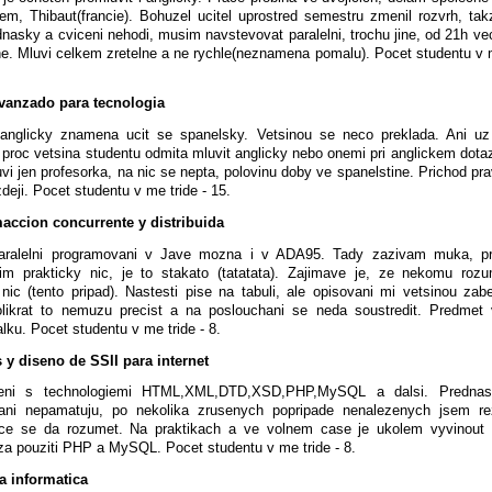
m, Thibaut(francie). Bohuzel ucitel uprostred semestru zmenil rozvrh, ta
dnasky a cviceni nehodi, musim navstevovat paralelni, trochu jine, od 21h ve
e. Mluvi celkem zretelne a ne rychle(neznamena pomalu). Pocet studentu v m
avanzado para tecnologia
 anglicky znamena ucit se spanelsky. Vetsinou se neco preklada. Ani u
 proc vetsina studentu odmita mluvit anglicky nebo onemi pri anglickem dota
vi jen profesorka, na nic se nepta, polovinu doby ve spanelstine. Prichod pra
zdeji. Pocet studentu v me tride - 15.
accion concurrente y distribuida
aralelni programovani v Jave mozna i v ADA95. Tady zazivam muka, pr
im prakticky nic, je to stakato (tatatata). Zajimave je, ze nekomu rozu
ic (tento pripad). Nastesti pise na tabuli, ale opisovani mi vetsinou zab
olikrat to nemuzu precist a na poslouchani se neda soustredit. Predmet 
lku. Pocet studentu v me tride - 8.
 y diseno de SSII para internet
ni s technologiemi HTML,XML,DTD,XSD,PHP,MySQL a dalsi. Predna
 ani nepamatuju, po nekolika zrusenych popripade nenalezenych jsem rez
rce se da rozumet. Na praktikach a ve volnem case je ukolem vyvinout
 za pouziti PHP a MySQL. Pocet studentu v me tride - 8.
a informatica