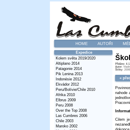
HOME
AUTOŘI
MÉ
Expedice
Škol
Kolem světa 2019/2020
Altiplano 2014
Přidáno: 4.
Autor:
Vladi
Patagonie 2014
Štítky:
2006
Pik Lenina 2013
« pře
Indonésie 2012
Ekvádor 2012
Povinnos
Peru/Bolívie/Chile 2010
nahode a
Afrika 2010
jednotli
Elbrus 2009
Pracovni
Peru 2008
Over the Top 2008
Informa
Las Cumbres 2006
Cilem je
Chile 2003
nezanedb
Maroko 2002
dokonce 