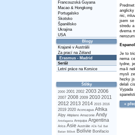
Francouzská Guyana
Predmet
Macao & Hongkong
anglicky
Portugalsko
nic, mlu
Skotsko
jsem se
Španělsko
stredu a
Ukrajina
dvema ma
USA
nerozumi
Blogy
Espanol
Krajané v Austrálii
Za prací na Zéland
Je to tr
Erasmus - Madrid
nema cen
Seriál
tydne, j
ma-li ne
Letní práce na Korsice
mysli z
hezky js
delali ci
Štítky
Vypada t
2003
2006
2001
2002
2000
spanelst
2010
2008
2011
2007
2009
2012
2013
2014
« pře
2015
2016
Afrika
2019
2020
Aconcagua
Andy
Alpy
Altiplano
Amazonie
Argentina
Arequipa
Antofagasta
Asie
Arica
Austrálie
Ačik-Taš
Bali
Bolívie
Bonifacio
Batian
Biškek