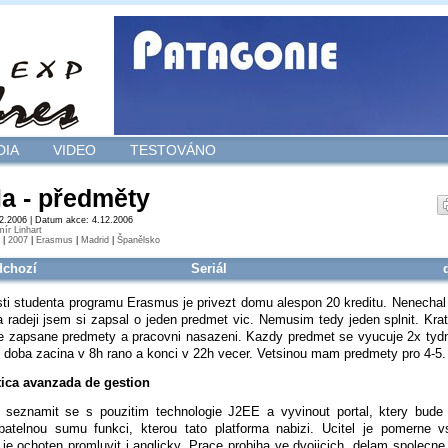
DIA
VIDEO
TESTOVÁNO
a - předměty
12.2006 | Datum akce: 4.12.2006
mír Linhart
|
2007
|
Erasmus
|
Madrid
|
Španělsko
dchozí
Seriál
ti studenta programu Erasmus je privezt domu alespon 20 kreditu. Nenechal
 radeji jsem si zapsal o jeden predmet vic. Nemusim tedy jeden splnit. Kra
ve zapsane predmety a pracovni nasazeni. Kazdy predmet se vyucuje 2x tyd
 doba zacina v 8h rano a konci v 22h vecer. Vetsinou mam predmety pro 4-5. 
tica avanzada de gestion
 seznamit se s pouzitim technologie J2EE a vyvinout portal, ktery bude
atelnou sumu funkci, kterou tato platforma nabizi. Ucitel je pomerne v
je ochoten promluvit i anglicky. Prace probiha ve dvojicich, delam spolecne