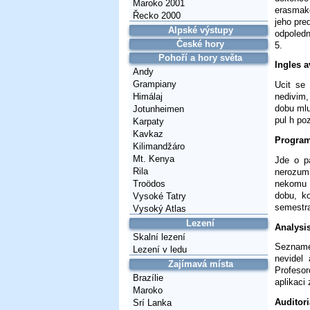
Maroko 2001
erasmake
Řecko 2000
jeho pre
Alpské výstupy
odpoledn
České hory
5.
Pohoří a hory světa
Ingles 
Andy
Grampiany
Ucit se
Himálaj
nedivim,
dobu mlu
Jotunheimen
pul h po
Karpaty
Kavkaz
Program
Kilimandžáro
Mt. Kenya
Jde o p
Rila
nerozum
nekomu n
Troödos
dobu, k
Vysoké Tatry
semestra
Vysoký Atlas
Lezení
Analysis
Skalní lezení
Sezname
Lezení v ledu
nevidel
Zajímavá místa
Profeso
Brazílie
aplikaci
Maroko
Auditori
Srí Lanka