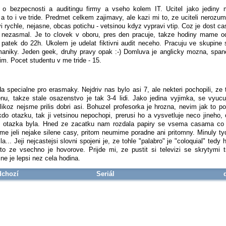
 o bezpecnosti a auditingu firmy a vseho kolem IT. Ucitel jako jediny m
 a to i ve tride. Predmet celkem zajimavy, ale kazi mi to, ze uciteli nerozu
vi rychle, nejasne, obcas potichu - vetsinou kdyz vypravi vtip. Coz je dost cas
 nezasmal. Je to clovek v oboru, pres den pracuje, takze hodiny mame o
 patek do 22h. Ukolem je udelat fiktivni audit neceho. Pracuju ve skupine 
niky. Jeden geek, druhy pravy opak :-) Domluva je anglicky mozna, span
m. Pocet studentu v me tride - 15.
ida specialne pro erasmaky. Nejdriv nas bylo asi 7, ale nekteri pochopili, ze 
u, takze stale osazenstvo je tak 3-4 lidi. Jako jedina vyjimka, se vyuc
elikoz nejsme prilis dobri asi. Bohuzel profesorka je hrozna, nevim jak to po
kdo otazku, tak ji vetsinou nepochopi, prerusi ho a vysvetluje neco jineho,
e otazka byla. Hned ze zacatku nam rozdala papiry se vsema casama co j
me jeli nejake silene casy, pritom neumime poradne ani pritomny. Minuly t
sla... Jeji nejcastejsi slovni spojeni je, ze tohle "palabro" je "coloquial" tedy
o ze vsechno je hovorove. Prijde mi, ze pustit si televizi se skrytymi t
ine je lepsi nez cela hodina.
dchozí
Seriál