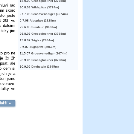
18.6.09
Grossglockner (3798m)
luvi rad
30.8.08
Wildspitze (3774m)
mim skoro
27.7.08
Grossvenediger (3674m)
to, jeste
d 20h ve
5.7.08
Alpspitze (2628m)
s dalsimi
22.6.08
Similaun (3606m)
elsky jim
26.8.07
Grossglockner (3798m)
13.8.07
Triglav (2864m)
9.6.07
Zugspitze (2966m)
to pro ne
11.5.07
Grossvenediger (3674m)
uje 3x 2h
23.9.06
Grossglockner (3798m)
psat, ale
10.9.06
Dachstein (2995m)
 o cem si
ich je a
yden jsme
 hovorove.
itulky ve
další »