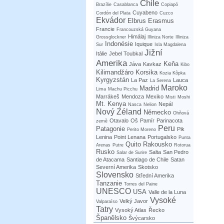
Chile
Brazílie
Casablanca
Copiapó
Cuyabeno
Cordón del Plata
Cuzco
Ekvádor
Elbrus
Erasmus
Francie
Francouzská Guyana
Himálaj
Grossglockner
Illiniza Norte
Illiniza
Indonésie
Iquique
Sur
Isla Magdalena
Jižní
Itálie
Jebel Toubkal
Amerika
Keňa
Jáva
Kavkaz
Kibo
Kilimandžáro
Korsika
Kozia Kôpka
Kyrgyzstán
La Paz
Lauca
La Serena
Maroko
Madrid
Lima
Machu Picchu
Marrákeš
Mendoza
Mexiko
Misti
Moshi
Mt. Kenya
Nepál
Nasca
Nelion
Nový Zéland
Německo
Ohňová
Otavalo
Oš
Pamír
Parinacota
země
Peru
Patagonie
Pik
Perito Moreno
Lenina
Point Lenana
Portugalsko
Punta
Quito
Rakousko
Arenas
Putre
Rotorua
Rusko
Salta
San Pedro
Salar de Surire
de Atacama
Santiago de Chile
Satan
Severní Amerika
Skotsko
Slovensko
Střední Amerika
Tanzanie
Torres del Paine
UNESCO
USA
Valle de la Luna
Vysoké
Velký Javor
Valparaíso
Tatry
Vysoký Atlas
Řecko
Španělsko
Švýcarsko