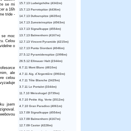
15.7.13
Ludwigshöhe (4342m)
kze se mi
cer a 16h
15.7.13
Parrotspitze (4436m)
e tride -
14.7.13
Dufourspitze (4635m)
14.7.13
Zumsteinspitze (4563m)
13.7.13
Signalkuppe (4554m)
z se moc
13.7.13
Balmenhorn (4167m)
zu. Celou
12.7.13
Vincent Pyramide (4215m)
videlne o
12.7.13
Punta Giordani (4046m)
27.5.12
Pyramidenspitze (1998m)
26.5.12
Ellmauer Halt (2344m)
ofesorce
6.7.11
Mont Blanc (4810m)
mim, ale
4.7.11
Aig. d´Argentière (3902m)
ere celou
4.7.11
Tête Blanche (3429m)
vyzaduje
3.7.11
Le Portalet (3344m)
11.7.10
Weisskugel (3739m)
6.7.10
Petite Aig. Verte (3512m)
sku jsem
4.7.10
Gran Paradiso (4061m)
ignoval.
13.7.09
Signalkuppe (4554m)
 webovou
13.7.09
Balmenhorn (4167m)
12.7.09
Castor (4228m)