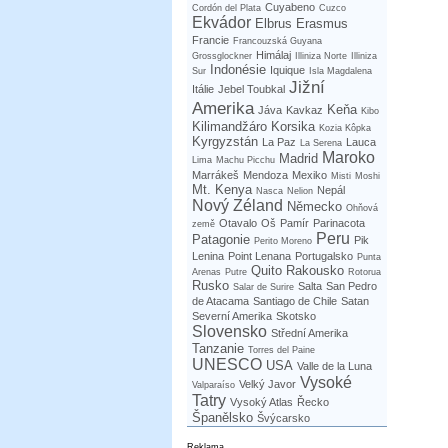
Cuyabeno
Cordón del Plata
Cuzco
Ekvádor
Elbrus
Erasmus
Francie
Francouzská Guyana
Himálaj
Grossglockner
Illiniza Norte
Illiniza
Indonésie
Iquique
Sur
Isla Magdalena
Jižní
Itálie
Jebel Toubkal
Amerika
Keňa
Jáva
Kavkaz
Kibo
Kilimandžáro
Korsika
Kozia Kôpka
Kyrgyzstán
La Paz
Lauca
La Serena
Maroko
Madrid
Lima
Machu Picchu
Marrákeš
Mendoza
Mexiko
Misti
Moshi
Mt. Kenya
Nepál
Nasca
Nelion
Nový Zéland
Německo
Ohňová
Otavalo
Oš
Pamír
Parinacota
země
Peru
Patagonie
Pik
Perito Moreno
Lenina
Point Lenana
Portugalsko
Punta
Quito
Rakousko
Arenas
Putre
Rotorua
Rusko
Salta
San Pedro
Salar de Surire
de Atacama
Santiago de Chile
Satan
Severní Amerika
Skotsko
Slovensko
Střední Amerika
Tanzanie
Torres del Paine
UNESCO
USA
Valle de la Luna
Vysoké
Velký Javor
Valparaíso
Tatry
Vysoký Atlas
Řecko
Španělsko
Švýcarsko
Reklama