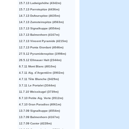
15.7.13
Ludwigshöhe (4342m)
15.7.13
Parrotspitze (4436m)
14.7.13
Dufourspitze (4635m)
14.7.13
Zumsteinspitze (4563m)
13.7.13
Signalkuppe (4554m)
13.7.13
Balmenhorn (4167m)
12.7.13
Vincent Pyramide (4215m)
12.7.13
Punta Giordani (4046m)
27.5.12
Pyramidenspitze (1998m)
26.5.12
Ellmauer Halt (2344m)
6.7.11
Mont Blanc (4810m)
4.7.11
Aig. d´Argentière (3902m)
4.7.11
Tête Blanche (3429m)
3.7.11
Le Portalet (3344m)
11.7.10
Weisskugel (3739m)
6.7.10
Petite Aig. Verte (3512m)
4.7.10
Gran Paradiso (4061m)
13.7.09
Signalkuppe (4554m)
13.7.09
Balmenhorn (4167m)
12.7.09
Castor (4228m)