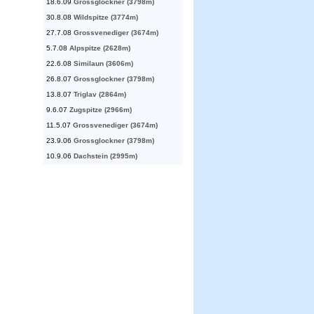
18.6.09
Grossglockner (3798m)
30.8.08
Wildspitze (3774m)
27.7.08
Grossvenediger (3674m)
5.7.08
Alpspitze (2628m)
22.6.08
Similaun (3606m)
26.8.07
Grossglockner (3798m)
13.8.07
Triglav (2864m)
9.6.07
Zugspitze (2966m)
11.5.07
Grossvenediger (3674m)
23.9.06
Grossglockner (3798m)
10.9.06
Dachstein (2995m)