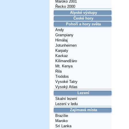
Maroko 2001
Řecko 2000
Alpské výstupy
České hory
Pohoří a hory světa
Andy
Grampiany
Himálaj
Jotunheimen
Karpaty
Kavkaz
Kilimandžáro
Mt. Kenya
Rila
Troödos
Vysoké Tatry
Vysoký Atlas
Lezení
Skalní lezení
Lezení v ledu
Zajímavá místa
Brazílie
Maroko
Srí Lanka