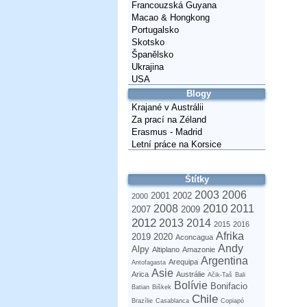
Francouzská Guyana
Macao & Hongkong
Portugalsko
Skotsko
Španělsko
Ukrajina
USA
Blogy
Krajané v Austrálii
Za prací na Zéland
Erasmus - Madrid
Letní práce na Korsice
Štítky
2003
2006
2001
2002
2000
2010
2008
2011
2007
2009
2012
2013
2014
2015
2016
Afrika
2019
2020
Aconcagua
Andy
Alpy
Altiplano
Amazonie
Argentina
Arequipa
Antofagasta
Asie
Arica
Austrálie
Ačik-Taš
Bali
Bolívie
Bonifacio
Batian
Biškek
Chile
Brazílie
Casablanca
Copiapó