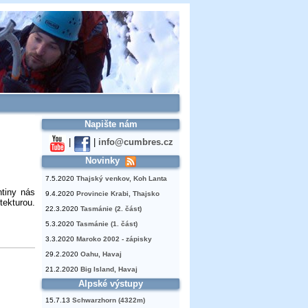
Napište nám
|
|
info@cumbres.cz
Novinky
7.5.2020
Thajský venkov, Koh Lanta
ntiny nás
9.4.2020
Provincie Krabi, Thajsko
tekturou.
22.3.2020
Tasmánie (2. část)
5.3.2020
Tasmánie (1. část)
3.3.2020
Maroko 2002 - zápisky
29.2.2020
Oahu, Havaj
21.2.2020
Big Island, Havaj
Alpské výstupy
15.7.13
Schwarzhorn (4322m)