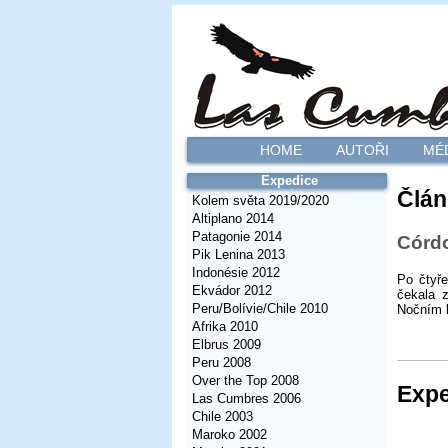
HOME
AUTOŘI
MÉ
Expedice
Člán
Kolem světa 2019/2020
Altiplano 2014
Patagonie 2014
Córd
Pik Lenina 2013
Indonésie 2012
Po čtyře
Ekvádor 2012
čekala z
Peru/Bolívie/Chile 2010
Nočním l
Afrika 2010
Elbrus 2009
Peru 2008
Over the Top 2008
Expe
Las Cumbres 2006
Chile 2003
Maroko 2002