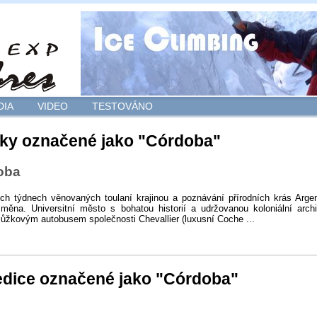
DIA
VIDEO
TESTOVÁNO
ky označené jako "Córdoba"
oba
ch týdnech věnovaných toulaní krajinou a poznávání přírodních krás Arge
měna. Universitní město s bohatou historií a udržovanou koloniální archi
ůžkovým autobusem společnosti Chevallier (luxusní Coche ...
dice označené jako "Córdoba"