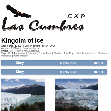
Kingoim of Ice
Added: Dec. 1, 2014 | Date of action: Feb. 16, 2014
Author:
Jiří Pětioký
|
Jana Košťálová
Photos:
Jiří Pětioký
|
Jana Košťálová
Tags:
2014
|
Argentina
|
Calafate
|
Cerro Torre
|
Chaltén
|
Fitz Roy
|
Jižní Amerika
|
Los Glaciares
|
Patagonie
|
Perito Moreno
Diary
« previous
next »
Diary
« previous
next »