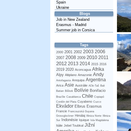
Spain
Ukraine
Blogs
Job in New Zealand
Erasmus - Madrid
Summer job in Corsica
Tags
2003
2006
2001
2002
2000
2010
2008
2011
2007
2009
2012
2013
2014
2015
2016
Afrika
2019
2020
Aconcagua
Andy
Alpy
Altiplano
Amazonie
Argentina
Arequipa
Antofagasta
Asie
Arica
Austrálie
Ačik-Taš
Bali
Bolívie
Bonifacio
Batian
Biškek
Chile
Brazílie
Casablanca
Copiapó
Cuyabeno
Cordón del Plata
Cuzco
Ekvádor
Elbrus
Erasmus
Francie
Francouzská Guyana
Himálaj
Grossglockner
Illiniza Norte
Illiniza
Indonésie
Iquique
Sur
Isla Magdalena
Jižní
Itálie
Jebel Toubkal