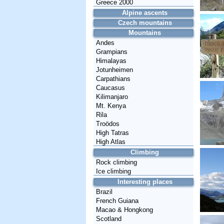
Greece 2000
Alpine ascents
Czech mountains
Mountains
Andes
Grampians
Himalayas
Jotunheimen
Carpathians
Caucasus
Kilimanjaro
Mt. Kenya
Rila
Troödos
High Tatras
High Atlas
Climbing
Rock climbing
Ice climbing
Interesting places
Brazil
French Guiana
Macao & Hongkong
Scotland