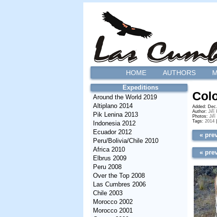
HOME
AUTHORS
M
Expeditions
Colo
Around the World 2019
Altiplano 2014
Added: Dec.
Author:
Jiří
Pik Lenina 2013
Photos:
Jiří
Tags:
2014
Indonesia 2012
Ecuador 2012
« pre
Peru/Bolivia/Chile 2010
Africa 2010
« pre
Elbrus 2009
Peru 2008
Over the Top 2008
Las Cumbres 2006
Chile 2003
Morocco 2002
Morocco 2001