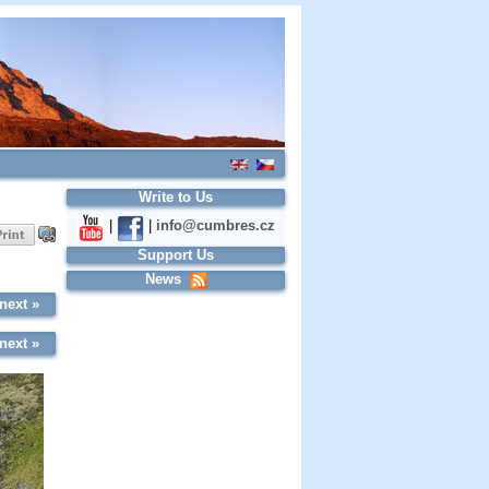
Write to Us
|
|
info@cumbres.cz
Support Us
News
next »
next »