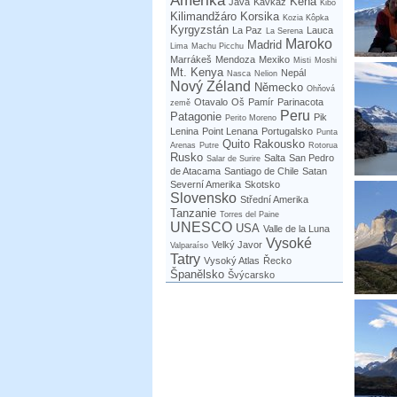
Amerika
Keňa
Jáva
Kavkaz
Kibo
Kilimandžáro
Korsika
Kozia Kôpka
Kyrgyzstán
La Paz
Lauca
La Serena
Maroko
Madrid
Lima
Machu Picchu
Marrákeš
Mendoza
Mexiko
Misti
Moshi
Mt. Kenya
Nepál
Nasca
Nelion
Nový Zéland
Německo
Ohňová
Otavalo
Oš
Pamír
Parinacota
země
Peru
Patagonie
Pik
Perito Moreno
Lenina
Point Lenana
Portugalsko
Punta
Quito
Rakousko
Arenas
Putre
Rotorua
Rusko
Salta
San Pedro
Salar de Surire
de Atacama
Santiago de Chile
Satan
Severní Amerika
Skotsko
Slovensko
Střední Amerika
Tanzanie
Torres del Paine
UNESCO
USA
Valle de la Luna
Vysoké
Velký Javor
Valparaíso
Tatry
Vysoký Atlas
Řecko
Španělsko
Švýcarsko