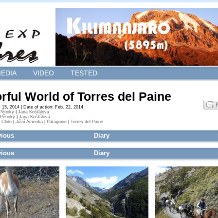
EDIA
VIDEO
TESTED
rful World of Torres del Paine
 15, 2014 | Date of action: Feb. 22, 2014
 Pětioký
|
Jana Košťálová
 Pětioký
|
Jana Košťálová
|
Chile
|
Jižní Amerika
|
Patagonie
|
Torres del Paine
vious
Diary
vious
Diary