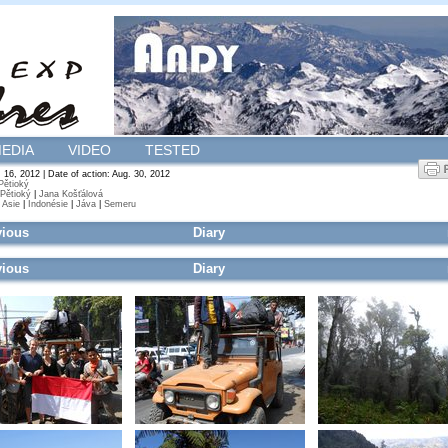
EDIA
VIDEO
TESTED
16, 2012 | Date of action: Aug. 30, 2012
 Pětioký
 Pětioký
|
Jana Košťálová
|
Asie
|
Indonésie
|
Jáva
|
Semeru
vious
Diary
vious
Diary