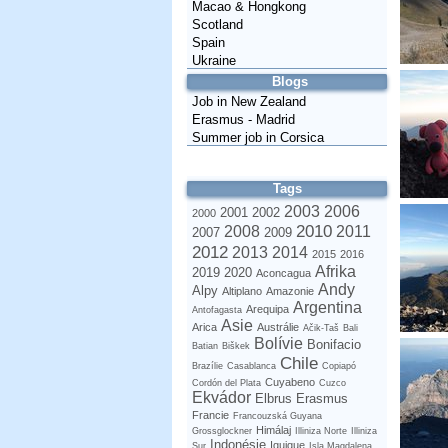
Macao & Hongkong
Scotland
Spain
Ukraine
Blogs
Job in New Zealand
Erasmus - Madrid
Summer job in Corsica
Tags
2003
2006
2001
2002
2000
2010
2008
2011
2007
2009
2012
2013
2014
2015
2016
Afrika
2019
2020
Aconcagua
Andy
Alpy
Altiplano
Amazonie
Argentina
Arequipa
Antofagasta
Asie
Arica
Austrálie
Ačik-Taš
Bali
Bolívie
Bonifacio
Batian
Biškek
Chile
Brazílie
Casablanca
Copiapó
Cuyabeno
Cordón del Plata
Cuzco
Ekvádor
Elbrus
Erasmus
Francie
Francouzská Guyana
Himálaj
Grossglockner
Illiniza Norte
Illiniza
Indonésie
Iquique
Sur
Isla Magdalena