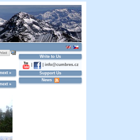
Write to Us
|
|
info@cumbres.cz
next »
Support Us
News
next »