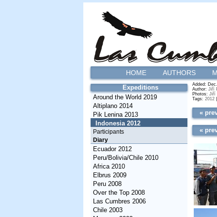
HOME
AUTHORS
M
Added: Dec. 
Expeditions
Author:
Jiří
Photos:
Jiří
Around the World 2019
Tags:
2012
Altiplano 2014
« pre
Pik Lenina 2013
Indonesia 2012
« pre
Participants
Diary
Ecuador 2012
Peru/Bolivia/Chile 2010
Africa 2010
Elbrus 2009
Peru 2008
Over the Top 2008
Las Cumbres 2006
Chile 2003