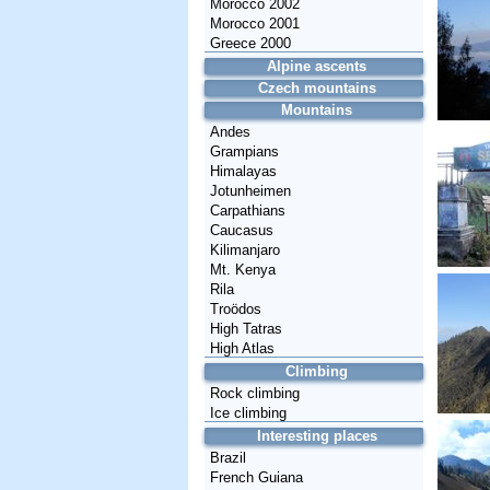
Morocco 2002
Morocco 2001
Greece 2000
Alpine ascents
Czech mountains
Mountains
Andes
Grampians
Himalayas
Jotunheimen
Carpathians
Caucasus
Kilimanjaro
Mt. Kenya
Rila
Troödos
High Tatras
High Atlas
Climbing
Rock climbing
Ice climbing
Interesting places
Brazil
French Guiana