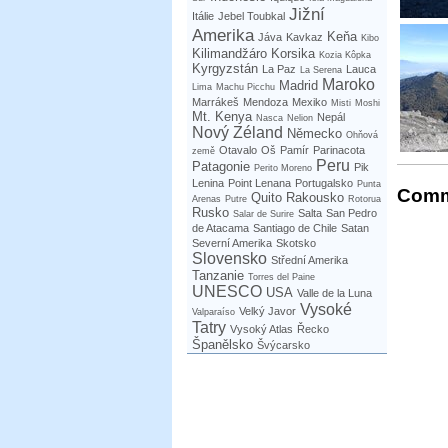
Jižní
Itálie
Jebel Toubkal
Amerika
Keňa
Jáva
Kavkaz
Kibo
Kilimandžáro
Korsika
Kozia Kôpka
Kyrgyzstán
La Paz
Lauca
La Serena
Maroko
Madrid
Lima
Machu Picchu
Marrákeš
Mendoza
Mexiko
Misti
Moshi
Mt. Kenya
Nepál
Nasca
Nelion
Nový Zéland
Německo
Ohňová
Otavalo
Oš
Pamír
Parinacota
země
Peru
Patagonie
Pik
Perito Moreno
Lenina
Point Lenana
Portugalsko
Punta
Comm
Quito
Rakousko
Arenas
Putre
Rotorua
Rusko
Salta
San Pedro
Salar de Surire
de Atacama
Santiago de Chile
Satan
Severní Amerika
Skotsko
Slovensko
Střední Amerika
Tanzanie
Torres del Paine
UNESCO
USA
Valle de la Luna
Vysoké
Velký Javor
Valparaíso
Tatry
Vysoký Atlas
Řecko
Španělsko
Švýcarsko