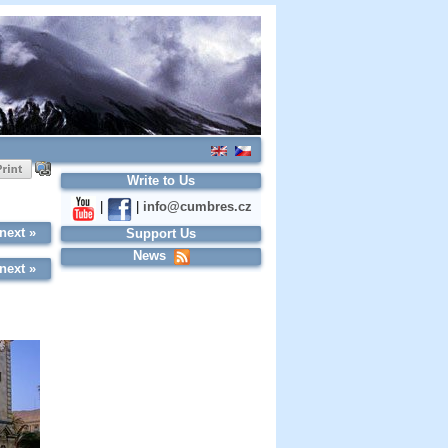
Write to Us
|
|
info@cumbres.cz
next »
Support Us
News
next »