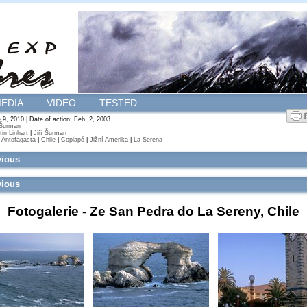
EDIA
VIDEO
TESTED
9, 2010 | Date of action: Feb. 2, 2003
 Šurman
tin Linhart
|
Jiří Šurman
|
Antofagasta
|
Chile
|
Copiapó
|
Jižní Amerika
|
La Serena
vious
vious
Fotogalerie -
Ze San Pedra do La Sereny, Chile