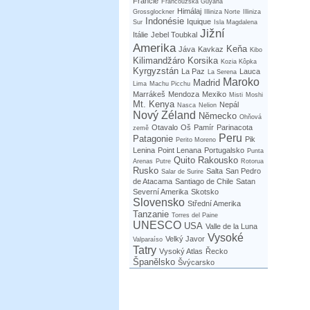
Francie
Francouzská Guyana
Himálaj
Grossglockner
Illiniza Norte
Illiniza
Indonésie
Iquique
Sur
Isla Magdalena
Jižní
Itálie
Jebel Toubkal
Amerika
Keňa
Jáva
Kavkaz
Kibo
Kilimandžáro
Korsika
Kozia Kôpka
Kyrgyzstán
La Paz
Lauca
La Serena
Maroko
Madrid
Lima
Machu Picchu
Marrákeš
Mendoza
Mexiko
Misti
Moshi
Mt. Kenya
Nepál
Nasca
Nelion
Nový Zéland
Německo
Ohňová
Otavalo
Oš
Pamír
Parinacota
země
Peru
Patagonie
Pik
Perito Moreno
Lenina
Point Lenana
Portugalsko
Punta
Quito
Rakousko
Arenas
Putre
Rotorua
Rusko
Salta
San Pedro
Salar de Surire
de Atacama
Santiago de Chile
Satan
Severní Amerika
Skotsko
Slovensko
Střední Amerika
Tanzanie
Torres del Paine
UNESCO
USA
Valle de la Luna
Vysoké
Velký Javor
Valparaíso
Tatry
Vysoký Atlas
Řecko
Španělsko
Švýcarsko