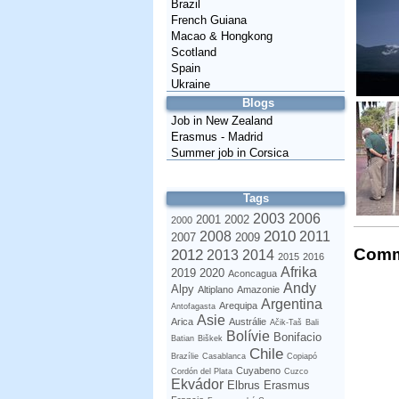
Brazil
French Guiana
Macao & Hongkong
Scotland
Spain
Ukraine
Blogs
Job in New Zealand
Erasmus - Madrid
Summer job in Corsica
Tags
2003
2006
2001
2002
2000
2010
2008
2011
2007
2009
Comm
2012
2013
2014
2015
2016
Afrika
2019
2020
Aconcagua
Andy
Alpy
Altiplano
Amazonie
Argentina
Arequipa
Antofagasta
Asie
Arica
Austrálie
Ačik-Taš
Bali
Bolívie
Bonifacio
Batian
Biškek
Chile
Brazílie
Casablanca
Copiapó
Cuyabeno
Cordón del Plata
Cuzco
Ekvádor
Elbrus
Erasmus