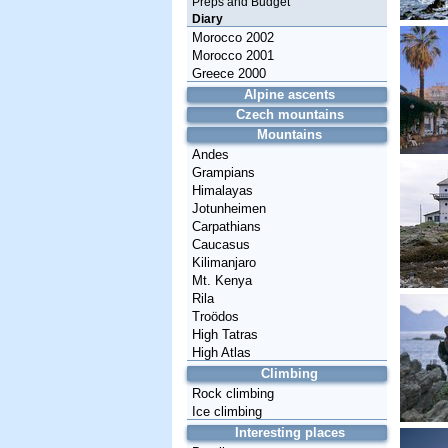
Preps and Budget
Diary
Morocco 2002
Morocco 2001
Greece 2000
Alpine ascents
Czech mountains
Mountains
Andes
Grampians
Himalayas
Jotunheimen
Carpathians
Caucasus
Kilimanjaro
Mt. Kenya
Rila
Troödos
High Tatras
High Atlas
Climbing
Rock climbing
Ice climbing
Interesting places