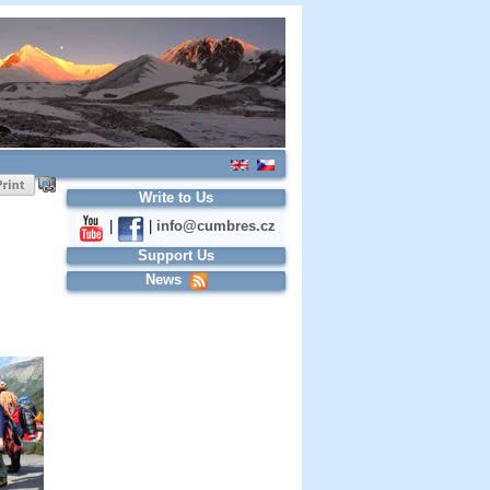
Write to Us
|
|
info@cumbres.cz
Support Us
News