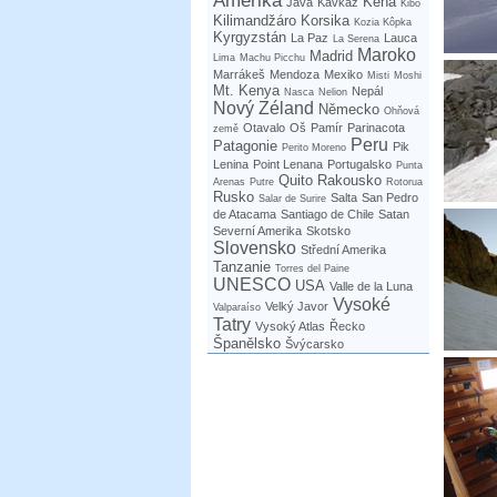
Amerika
Keňa
Jáva
Kavkaz
Kibo
Kilimandžáro
Korsika
Kozia Kôpka
Kyrgyzstán
La Paz
Lauca
La Serena
Maroko
Madrid
Lima
Machu Picchu
Marrákeš
Mendoza
Mexiko
Misti
Moshi
Mt. Kenya
Nepál
Nasca
Nelion
Nový Zéland
Německo
Ohňová
Otavalo
Oš
Pamír
Parinacota
země
Peru
Patagonie
Pik
Perito Moreno
Lenina
Point Lenana
Portugalsko
Punta
Quito
Rakousko
Arenas
Putre
Rotorua
Rusko
Salta
San Pedro
Salar de Surire
de Atacama
Santiago de Chile
Satan
Severní Amerika
Skotsko
Slovensko
Střední Amerika
Tanzanie
Torres del Paine
UNESCO
USA
Valle de la Luna
Vysoké
Velký Javor
Valparaíso
Tatry
Vysoký Atlas
Řecko
Španělsko
Švýcarsko