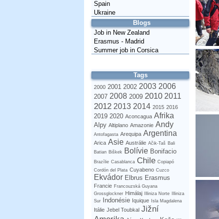
Spain
Ukraine
Blogs
Job in New Zealand
Erasmus - Madrid
Summer job in Corsica
Tags
2003
2006
2001
2002
2000
2010
2008
2011
2007
2009
2012
2013
2014
2015
2016
Afrika
2019
2020
Aconcagua
Andy
Alpy
Altiplano
Amazonie
Argentina
Arequipa
Antofagasta
Asie
Arica
Austrálie
Ačik-Taš
Bali
Bolívie
Bonifacio
Batian
Biškek
Chile
Brazílie
Casablanca
Copiapó
Cuyabeno
Cordón del Plata
Cuzco
Ekvádor
Elbrus
Erasmus
Francie
Francouzská Guyana
Himálaj
Grossglockner
Illiniza Norte
Illiniza
Indonésie
Iquique
Sur
Isla Magdalena
Jižní
Itálie
Jebel Toubkal