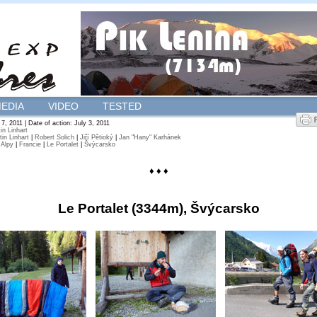
EDIA
VIDEO
TESTED
7, 2011 | Date of action: July 3, 2011
in Linhart
tin Linhart
|
Robert Solich
|
Jiří Pětioký
|
Jan "Hany" Karhánek
|
Alpy
|
Francie
|
Le Portalet
|
Švýcarsko
♦ ♦ ♦
Le Portalet (3344m), Švýcarsko