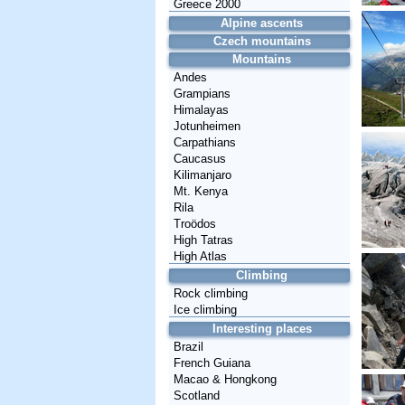
Greece 2000
Alpine ascents
Czech mountains
Mountains
Andes
Grampians
Himalayas
Jotunheimen
Carpathians
Caucasus
Kilimanjaro
Mt. Kenya
Rila
Troödos
High Tatras
High Atlas
Climbing
Rock climbing
Ice climbing
Interesting places
Brazil
French Guiana
Macao & Hongkong
Scotland